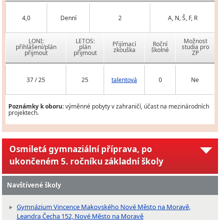
4,0
Denní
2
A, N, Š, F, R
LONI:
LETOS:
Možnost
Přijímací
Roční
přihlášení/plán
plán
studia pro
zkouška
školné
přijmout
přijmout
ZP
37 / 25
25
talentová
0
Ne
Poznámky k oboru:
výměnné pobyty v zahraničí, účast na mezinárodních
projektech.
Osmiletá gymnaziální příprava, po
ukončeném 5. ročníku základní školy
Navštívené školy
Gymnázium Vincence Makovského Nové Město na Moravě,
Leandra Čecha 152, Nové Město na Moravě