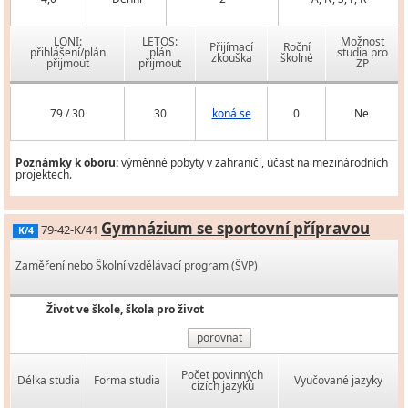
LONI:
LETOS:
Možnost
Přijímací
Roční
přihlášení/plán
plán
studia pro
zkouška
školné
přijmout
přijmout
ZP
79 / 30
30
koná se
0
Ne
Poznámky k oboru:
výměnné pobyty v zahraničí, účast na mezinárodních
projektech.
Gymnázium se sportovní přípravou
79-42-K/41
K/4
Zaměření nebo Školní vzdělávací program (ŠVP)
Život ve škole, škola pro život
porovnat
Počet povinných
Délka studia
Forma studia
Vyučované jazyky
cizích jazyků