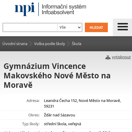
Úvodní strana
Volba podle školy
Škola
vytisknout
Gymnázium Vincence
Makovského Nové Město na
Moravě
Adresa:
Leandra Čecha 152, Nové Město na Moravě,
59231
Okres:
Žďár nad Sázavou
Typ školy:
střední škola, veřejná