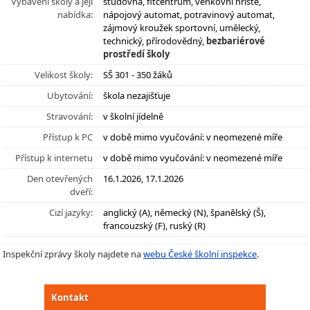
Vybavení školy a její
studovna, fitcentrum, venkovní hřiště,
nabídka:
nápojový automat, potravinový automat,
zájmový kroužek sportovní, umělecký,
technický, přírodovědný,
bezbariérové
prostředí školy
Velikost školy:
SŠ 301 - 350 žáků
Ubytování:
škola nezajišťuje
Stravování:
v školní jídelně
Přístup k PC
v době mimo vyučování: v neomezené míře
Přístup k internetu
v době mimo vyučování: v neomezené míře
Den otevřených
16.1.2026, 17.1.2026
dveří:
Cizí jazyky:
anglický (A), německý (N), španělský (Š),
francouzský (F), ruský (R)
Inspekční zprávy školy najdete na
webu České školní inspekce
.
Kontakt