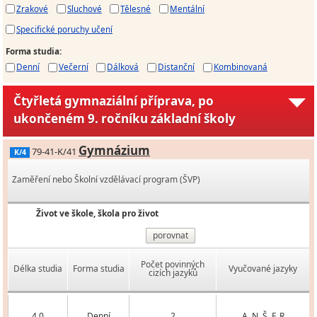
Zrakové
Sluchové
Tělesné
Mentální
Specifické poruchy učení
Forma studia
:
Denní
Večerní
Dálková
Distanční
Kombinovaná
Čtyřletá gymnaziální příprava, po
ukončeném 9. ročníku základní školy
Gymnázium
79-41-K/41
K/4
Zaměření nebo Školní vzdělávací program (ŠVP)
Život ve škole, škola pro život
porovnat
Počet povinných
Délka studia
Forma studia
Vyučované jazyky
cizích jazyků
4,0
Denní
2
A, N, Š, F, R