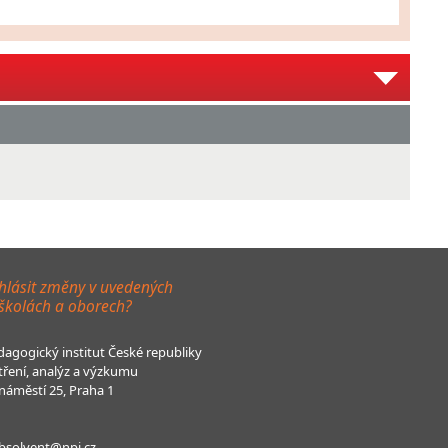
hlásit změny v uvedených
 školách a oborech?
agogický institut České republiky
tření, analýz a výzkumu
áměstí 25, Praha 1
bsolvent@npi.cz