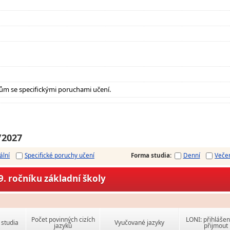
ům se specifickými poruchami učení.
/2027
ální
Specifické poruchy učení
Forma studia
:
Denní
Veče
. ročníku základní školy
Počet povinných cizích
LONI: přihlášen
studia
Vyučované jazyky
jazyků
přijmout