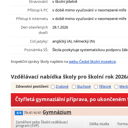
Stravování:
v školní jídelně
Přístup k PC
v době mimo vyučování: v neomezené míře
Přístup k internetu
v době mimo vyučování: v neomezené míře
Den otevřených
28.1.2026
dveří:
Cizí jazyky:
anglický (A), německý (N)
Poznámka SŠ:
Škola poskytuje systematickou podporu žák
Inspekční zprávy školy najdete na
webu České školní inspekce
.
Vzdělávací nabídka školy pro školní rok 2026
Zdravotní postižení
:
Zrakové
Sluchové
Tělesné
Ment
Čtyřletá gymnaziální příprava, po ukončeném 9
Gymnázium
79-41-K/41
K/4
Zaměření nebo Školní vzdělávací
Délka studia
Forma 
program (ŠVP)