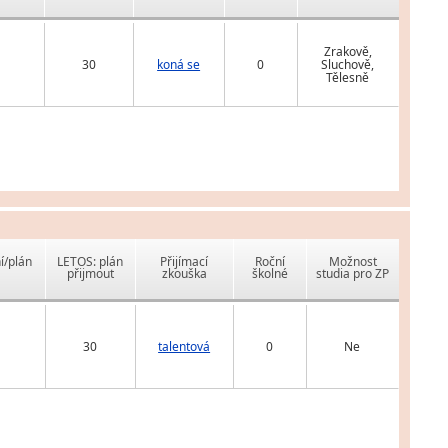
Zrakově,
30
koná se
0
Sluchově,
Tělesně
í/plán
LETOS: plán
Přijímací
Roční
Možnost
přijmout
zkouška
školné
studia pro ZP
30
talentová
0
Ne