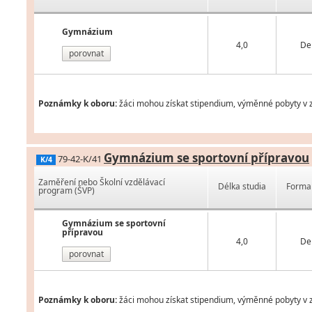
Gymnázium
4,0
De
porovnat
Poznámky k oboru:
žáci mohou získat stipendium, výměnné pobyty v z
Gymnázium se sportovní přípravou
79-42-K/41
K/4
Zaměření nebo Školní vzdělávací
Délka studia
Forma 
program (ŠVP)
Gymnázium se sportovní
přípravou
4,0
De
porovnat
Poznámky k oboru:
žáci mohou získat stipendium, výměnné pobyty v z