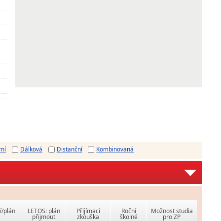
rní
Dálková
Distanční
Kombinovaná
í/plán
LETOS: plán
Přijímací
Roční
Možnost studia
přijmout
zkouška
školné
pro ZP