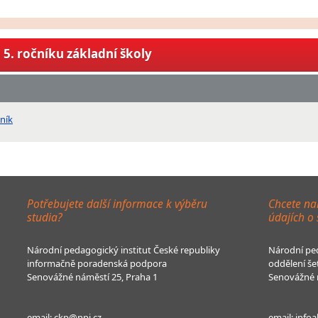
5. ročníku základní školy
ník
Potřebujete další informace k výběru
Chcete na
studia?
údajích o
Národní pedagogický institut České republiky
Národní ped
informačně poradenská podpora
oddělení še
Senovážné náměstí 25, Praha 1
Senovážné n
email:
ckp@npi.cz
email:
infoa