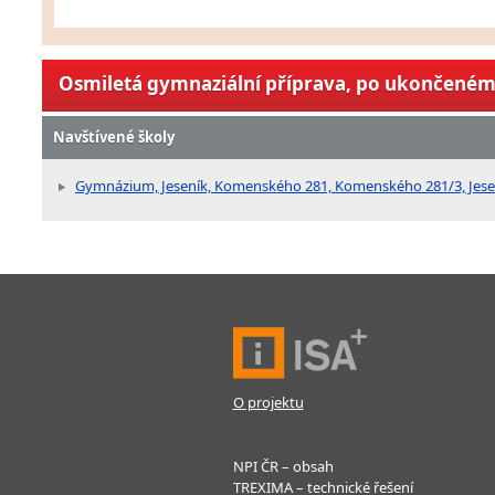
Osmiletá gymnaziální příprava, po ukončeném 
Navštívené školy
Gymnázium, Jeseník, Komenského 281, Komenského 281/3, Jese
O projektu
NPI ČR – obsah
TREXIMA – technické řešení