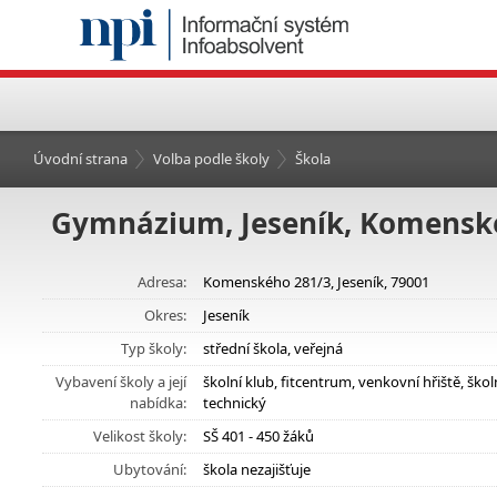
Úvodní strana
Volba podle školy
Škola
Gymnázium, Jeseník, Komensk
Adresa:
Komenského 281/3, Jeseník, 79001
Okres:
Jeseník
Typ školy:
střední škola, veřejná
Vybavení školy a její
školní klub, fitcentrum, venkovní hřiště, šk
nabídka:
technický
Velikost školy:
SŠ 401 - 450 žáků
Ubytování:
škola nezajišťuje