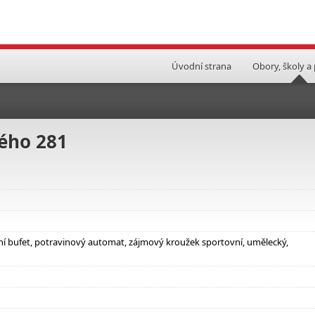
Úvodní strana
Obory, školy a
ého 281
olní bufet, potravinový automat, zájmový kroužek sportovní, umělecký,