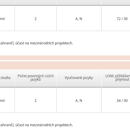
nní
2
A, N
72 / 30
ahraničí, účast na mezinárodních projektech.
Počet povinných cizích
LONI: přihlášen
studia
Vyučované jazyky
jazyků
přijmout
nní
2
A, N
34 / 30
ahraničí, účast na mezinárodních projektech.