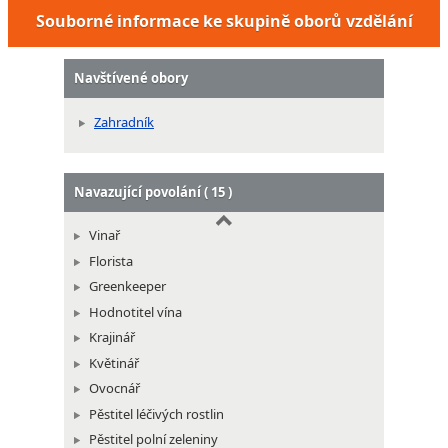
Školkař
Souborné informace ke skupině oborů vzdělání
Vinohradník a vinař
Zahradník
Zelinář
Navštívené obory
Zahradník
Navazující povolání ( 15 )
Vinař
Florista
Greenkeeper
Hodnotitel vína
Krajinář
Květinář
Ovocnář
Pěstitel léčivých rostlin
Pěstitel polní zeleniny