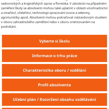
sadovnických a krajinářských úprav a floristika. V závislosti na případném
zaměření školy se absolventi mohou také uplatnit v oblasti vinohradnictví
a vinařství, včelařství, technologii zpracování ovoce a zeleniny,
agroturistiky apod. Absolventi mohou pokračovat nástavbovým studiem
v oboru zahradnického zaměření nebo v oboru orientovaném na
podnikání.
Vyberte si školu
Informace o trhu práce
Charakteristika oboru / vzdělání
Profil absolventa
Učební plán / Rozvržení obsahu vzdělávání
Sadovník