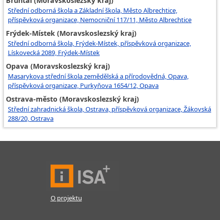
Bruntál (Moravskoslezský kraj)
Střední odborná škola a Základní škola, Město Albrechtice,
příspěvková organizace, Nemocniční 117/11, Město Albrechtice
Frýdek-Místek (Moravskoslezský kraj)
Střední odborná škola, Frýdek-Místek, příspěvková organizace,
Lískovecká 2089, Frýdek-Místek
Opava (Moravskoslezský kraj)
Masarykova střední škola zemědělská a přírodovědná, Opava,
příspěvková organizace, Purkyňova 1654/12, Opava
Ostrava-město (Moravskoslezský kraj)
Střední zahradnická škola, Ostrava, příspěvková organizace, Žákovská
288/20, Ostrava
O projektu