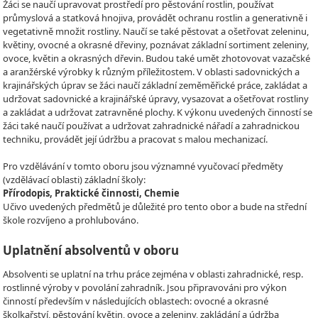
Žáci se naučí upravovat prostředí pro pěstování rostlin, používat
průmyslová a statková hnojiva, provádět ochranu rostlin a generativně i
vegetativně množit rostliny. Naučí se také pěstovat a ošetřovat zeleninu,
květiny, ovocné a okrasné dřeviny, poznávat základní sortiment zeleniny,
ovoce, květin a okrasných dřevin. Budou také umět zhotovovat vazačské
a aranžérské výrobky k různým příležitostem. V oblasti sadovnických a
krajinářských úprav se žáci naučí základní zeměměřické práce, zakládat a
udržovat sadovnické a krajinářské úpravy, vysazovat a ošetřovat rostliny
a zakládat a udržovat zatravněné plochy. K výkonu uvedených činností se
žáci také naučí používat a udržovat zahradnické nářadí a zahradnickou
techniku, provádět její údržbu a pracovat s malou mechanizací.
Pro vzdělávání v tomto oboru jsou významné vyučovací předměty
(vzdělávací oblasti) základní školy:
Přírodopis, Praktické činnosti, Chemie
Učivo uvedených předmětů je důležité pro tento obor a bude na střední
škole rozvíjeno a prohlubováno.
Uplatnění absolventů v oboru
Absolventi se uplatní na trhu práce zejména v oblasti zahradnické, resp.
rostlinné výroby v povolání zahradník. Jsou připravováni pro výkon
činností především v následujících oblastech: ovocné a okrasné
školkařství, pěstování květin, ovoce a zeleniny, zakládání a údržba