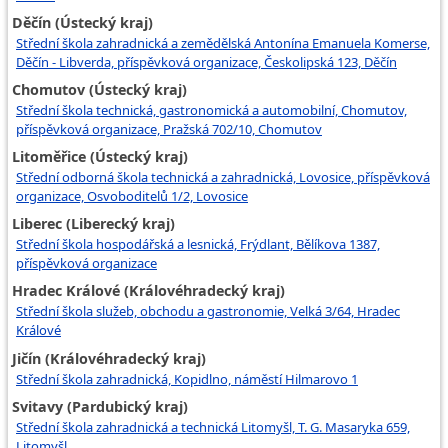
Děčín (Ústecký kraj)
Střední škola zahradnická a zemědělská Antonína Emanuela Komerse,
Děčín - Libverda, příspěvková organizace, Českolipská 123, Děčín
Chomutov (Ústecký kraj)
Střední škola technická, gastronomická a automobilní, Chomutov,
příspěvková organizace, Pražská 702/10, Chomutov
Litoměřice (Ústecký kraj)
Střední odborná škola technická a zahradnická, Lovosice, příspěvková
organizace, Osvoboditelů 1/2, Lovosice
Liberec (Liberecký kraj)
Střední škola hospodářská a lesnická, Frýdlant, Bělíkova 1387,
příspěvková organizace
Hradec Králové (Královéhradecký kraj)
Střední škola služeb, obchodu a gastronomie, Velká 3/64, Hradec
Králové
Jičín (Královéhradecký kraj)
Střední škola zahradnická, Kopidlno, náměstí Hilmarovo 1
Svitavy (Pardubický kraj)
Střední škola zahradnická a technická Litomyšl, T. G. Masaryka 659,
Litomyšl