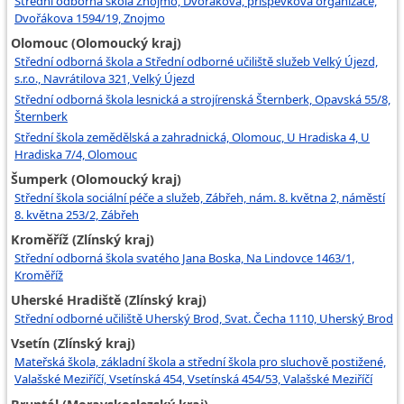
Střední odborná škola Znojmo, Dvořákova, příspěvková organizace,
Dvořákova 1594/19, Znojmo
Olomouc (Olomoucký kraj)
Střední odborná škola a Střední odborné učiliště služeb Velký Újezd,
s.r.o., Navrátilova 321, Velký Újezd
Střední odborná škola lesnická a strojírenská Šternberk, Opavská 55/8,
Šternberk
Střední škola zemědělská a zahradnická, Olomouc, U Hradiska 4, U
Hradiska 7/4, Olomouc
Šumperk (Olomoucký kraj)
Střední škola sociální péče a služeb, Zábřeh, nám. 8. května 2, náměstí
8. května 253/2, Zábřeh
Kroměříž (Zlínský kraj)
Střední odborná škola svatého Jana Boska, Na Lindovce 1463/1,
Kroměříž
Uherské Hradiště (Zlínský kraj)
Střední odborné učiliště Uherský Brod, Svat. Čecha 1110, Uherský Brod
Vsetín (Zlínský kraj)
Mateřská škola, základní škola a střední škola pro sluchově postižené,
Valašské Meziříčí, Vsetínská 454, Vsetínská 454/53, Valašské Meziříčí