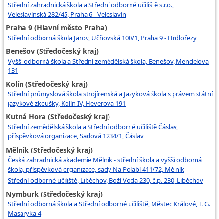
Střední zahradnická škola a Střední odborné učiliště s.r.o.,
Veleslavínská 282/45, Praha 6 - Veleslavín
Praha 9 (Hlavní město Praha)
Střední odborná škola Jarov, Učňovská 100/1, Praha 9 - Hrdlořezy
Benešov (Středočeský kraj)
Vyšší odborná škola a Střední zemědělská škola, Benešov, Mendelova
131
Kolín (Středočeský kraj)
Střední průmyslová škola strojírenská a Jazyková škola s právem státní
jazykové zkoušky, Kolín IV, Heverova 191
Kutná Hora (Středočeský kraj)
Střední zemědělská škola a Střední odborné učiliště Čáslav,
příspěvková organizace, Sadová 1234/1, Čáslav
Mělník (Středočeský kraj)
Česká zahradnická akademie Mělník - střední škola a vyšší odborná
škola, příspěvková organizace, sady Na Polabí 411/72, Mělník
Střední odborné učiliště, Liběchov, Boží Voda 230, č.p. 230, Liběchov
Nymburk (Středočeský kraj)
Střední odborná škola a Střední odborné učiliště, Městec Králové, T. G.
Masaryka 4