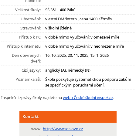
nabídka:
Velikost školy:
SŠ 351 - 400 žáků
Ubytování:
vlastní DM/intern., cena 1400 Kč/měs.
Stravování:
v školní jídelně
Přístup k PC
v době mimo vyučování: v omezené míře
Přístup k internetu
v době mimo vyučování: v neomezené míře
Den otevřených
16. 10. 2025, 20. 11. 2025, 15. 1. 2026
dveří:
Cizí jazyky:
anglický (A), německý (N)
Poznámka SŠ:
Škola poskytuje systematickou podporu žákům
se specifickými poruchami učení.
Inspekční zprávy školy najdete na
webu České školní inspekce
.
Kontakt
www
http://www.soslovo.cz