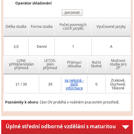
Operátor skladování
porovnat
Počet povinných
Délka studia
Forma studia
Vyučované jazyky
cizích jazyků
3,0
Denní
1
A
LONI:
LETOS:
Možnost
Přijímací
Roční
přihlášení/plán
plán
studia pro
zkouška
školné
přijmout
přijmout
ZP
se nekoná -
Zrakově,
21 / 30
30
další
0
Sluchově,
informace
Tělesně
Poznámky k oboru:
část OV probíhá v reálném pracovním prostředí.
Úplné střední odborné vzdělání s maturitou