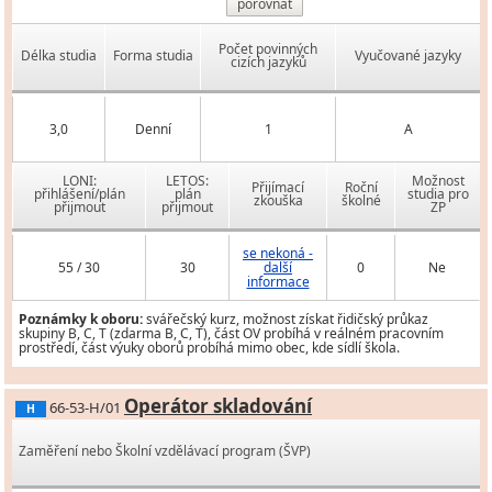
porovnat
Počet povinných
Délka studia
Forma studia
Vyučované jazyky
cizích jazyků
3,0
Denní
1
A
LONI:
LETOS:
Možnost
Přijímací
Roční
přihlášení/plán
plán
studia pro
zkouška
školné
přijmout
přijmout
ZP
se nekoná -
55 / 30
30
další
0
Ne
informace
Poznámky k oboru:
svářečský kurz, možnost získat řidičský průkaz
skupiny B, C, T (zdarma B, C, T), část OV probíhá v reálném pracovním
prostředí, část výuky oborů probíhá mimo obec, kde sídlí škola.
Operátor skladování
66-53-H/01
H
Zaměření nebo Školní vzdělávací program (ŠVP)