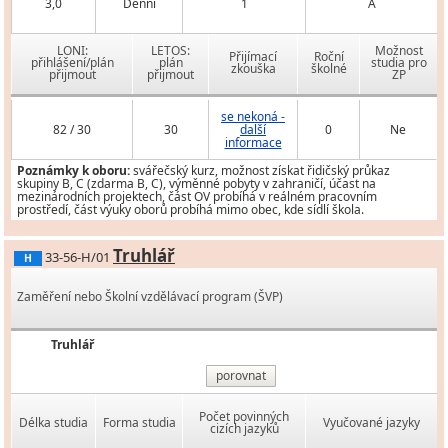
3,0
Denní
1
A
LONI:
LETOS:
Možnost
Přijímací
Roční
přihlášení/plán
plán
studia pro
zkouška
školné
přijmout
přijmout
ZP
se nekoná -
82 / 30
30
další
0
Ne
informace
Poznámky k oboru:
svářečský kurz, možnost získat řidičský průkaz
skupiny B, C (zdarma B, C), výměnné pobyty v zahraničí, účast na
mezinárodních projektech, část OV probíhá v reálném pracovním
prostředí, část výuky oborů probíhá mimo obec, kde sídlí škola.
Truhlář
33-56-H/01
H
Zaměření nebo Školní vzdělávací program (ŠVP)
Truhlář
porovnat
Počet povinných
Délka studia
Forma studia
Vyučované jazyky
cizích jazyků