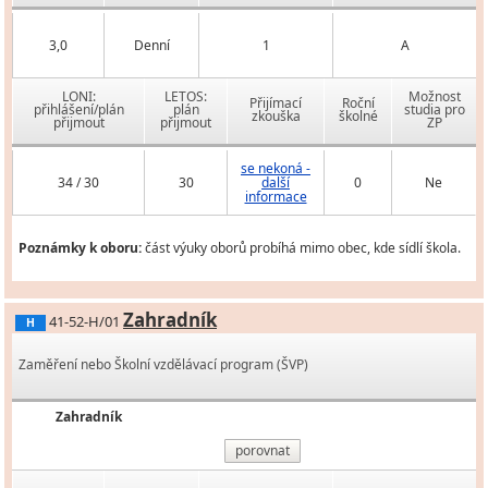
3,0
Denní
1
A
LONI:
LETOS:
Možnost
Přijímací
Roční
přihlášení/plán
plán
studia pro
zkouška
školné
přijmout
přijmout
ZP
se nekoná -
34 / 30
30
další
0
Ne
informace
Poznámky k oboru:
část výuky oborů probíhá mimo obec, kde sídlí škola.
Zahradník
41-52-H/01
H
Zaměření nebo Školní vzdělávací program (ŠVP)
Zahradník
porovnat