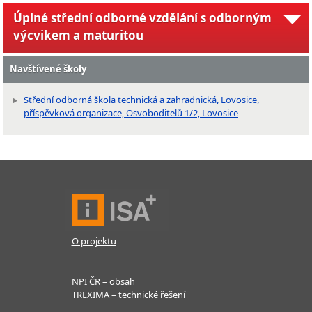
Úplné střední odborné vzdělání s odborným
výcvikem a maturitou
Navštívené školy
Střední odborná škola technická a zahradnická, Lovosice,
příspěvková organizace, Osvoboditelů 1/2, Lovosice
O projektu
NPI ČR – obsah
TREXIMA – technické řešení