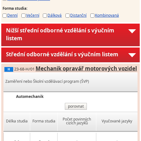
Forma studia
:
Denní
Večerní
Dálková
Distanční
Kombinovaná
Nižší střední odborné vzdělání s výučním
listem
Střední odborné vzdělání s výučním listem
Mechanik opravář motorových vozidel
23-68-H/01
H
Zaměření nebo Školní vzdělávací program (ŠVP)
Automechanik
porovnat
Počet povinných
Délka studia
Forma studia
Vyučované jazyky
cizích jazyků