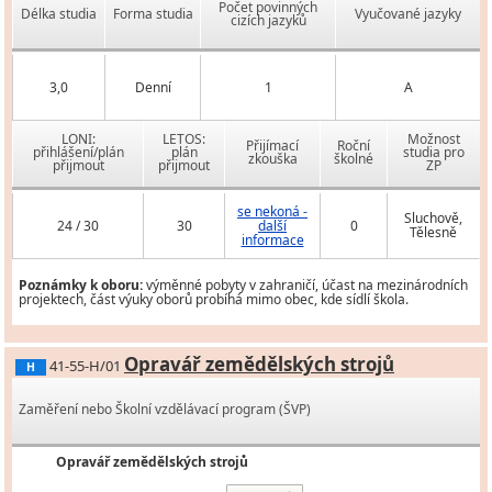
Počet povinných
Délka studia
Forma studia
Vyučované jazyky
cizích jazyků
3,0
Denní
1
A
LONI:
LETOS:
Možnost
Přijímací
Roční
přihlášení/plán
plán
studia pro
zkouška
školné
přijmout
přijmout
ZP
se nekoná -
Sluchově,
24 / 30
30
další
0
Tělesně
informace
Poznámky k oboru:
výměnné pobyty v zahraničí, účast na mezinárodních
projektech, část výuky oborů probíhá mimo obec, kde sídlí škola.
Opravář zemědělských strojů
41-55-H/01
H
Zaměření nebo Školní vzdělávací program (ŠVP)
Opravář zemědělských strojů