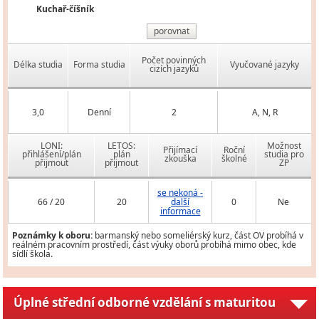
Kuchař-číšník
porovnat
Počet povinných
Délka studia
Forma studia
Vyučované jazyky
cizích jazyků
3,0
Denní
2
A, N, R
LONI:
LETOS:
Možnost
Přijímací
Roční
přihlášení/plán
plán
studia pro
zkouška
školné
přijmout
přijmout
ZP
se nekoná -
66 / 20
20
další
0
Ne
informace
Poznámky k oboru:
barmanský nebo someliérský kurz, část OV probíhá v
reálném pracovním prostředí, část výuky oborů probíhá mimo obec, kde
sídlí škola.
Úplné střední odborné vzdělání s maturitou