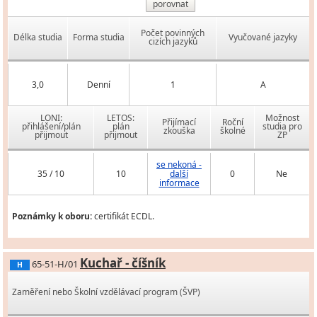
porovnat
Počet povinných
Délka studia
Forma studia
Vyučované jazyky
cizích jazyků
3,0
Denní
1
A
LONI:
LETOS:
Možnost
Přijímací
Roční
přihlášení/plán
plán
studia pro
zkouška
školné
přijmout
přijmout
ZP
se nekoná -
35 / 10
10
další
0
Ne
informace
Poznámky k oboru:
certifikát ECDL.
Kuchař - číšník
65-51-H/01
H
Zaměření nebo Školní vzdělávací program (ŠVP)