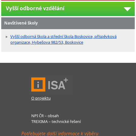
Vyšší odborné vzdělání
Navštívené školy
Vyšší odborná škola a střední škola Boskovice, příspěvková
organizace, Hybešova 982/53, Boskovice
O projektu
NPI ČR – obsah
TREXIMA – technické řešení
Potřebujete další informace k výběru