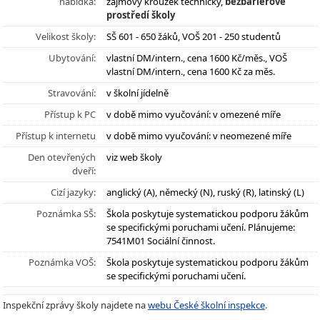
nabídka:
zájmový kroužek technický,
bezbariérové
prostředí školy
Velikost školy:
SŠ 601 - 650 žáků, VOŠ 201 - 250 studentů
Ubytování:
vlastní DM/intern., cena 1600 Kč/měs., VOŠ
vlastní DM/intern., cena 1600 Kč za měs.
Stravování:
v školní jídelně
Přístup k PC
v době mimo vyučování: v omezené míře
Přístup k internetu
v době mimo vyučování: v neomezené míře
Den otevřených
viz web školy
dveří:
Cizí jazyky:
anglický (A), německý (N), ruský (R), latinský (L)
Poznámka SŠ:
Škola poskytuje systematickou podporu žákům
se specifickými poruchami učení. Plánujeme:
7541M01 Sociální činnost.
Poznámka VOŠ:
Škola poskytuje systematickou podporu žákům
se specifickými poruchami učení.
Inspekční zprávy školy najdete na
webu České školní inspekce
.