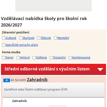
Vzdělávací nabídka školy pro školní rok
2026/2027
Zdravotní postižení
:
Zrakové
Sluchové
Tělesné
Mentální
Specifické poruchy učení
Forma studia
:
Denní
Večerní
Dálková
Distanční
Kombinovaná
Střední odborné vzdělání s výučním listem
Zahradník
41-52-H/01
H
Zaměření nebo Školní vzdělávací program (ŠVP)
Zahradník