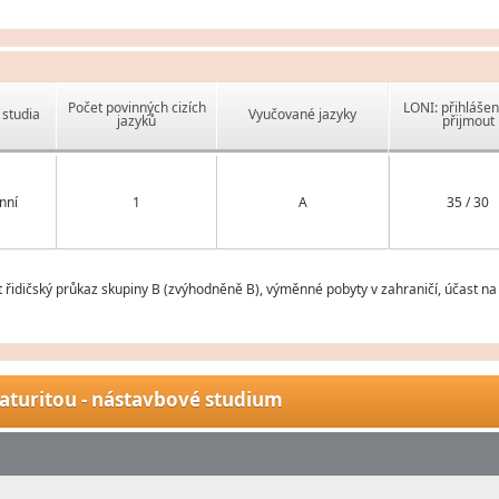
Počet povinných cizích
LONI: přihlášen
studia
Vyučované jazyky
jazyků
přijmout
nní
1
A
35 / 30
řidičský průkaz skupiny B (zvýhodněně B), výměnné pobyty v zahraničí, účast n
aturitou - nástavbové studium