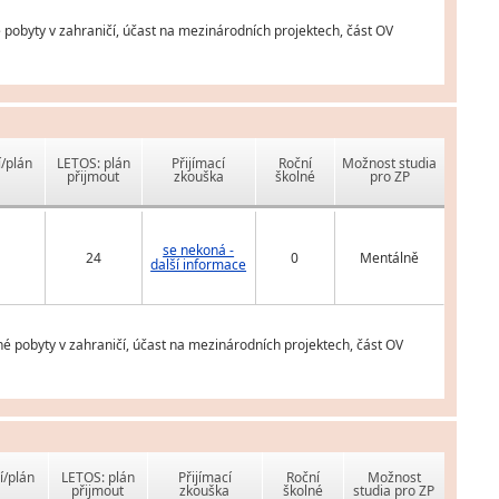
pobyty v zahraničí, účast na mezinárodních projektech, část OV
í/plán
LETOS: plán
Přijímací
Roční
Možnost studia
přijmout
zkouška
školné
pro ZP
se nekoná -
24
0
Mentálně
další informace
é pobyty v zahraničí, účast na mezinárodních projektech, část OV
í/plán
LETOS: plán
Přijímací
Roční
Možnost
přijmout
zkouška
školné
studia pro ZP