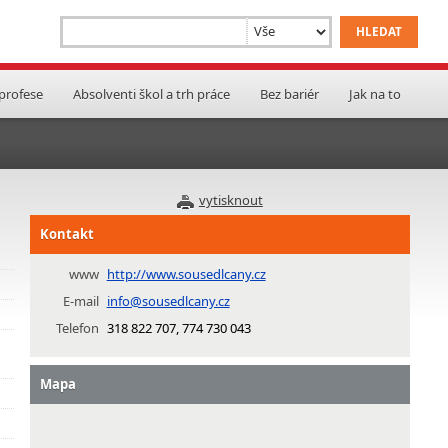
 profese
Absolventi škol a trh práce
Bez bariér
Jak na to
vytisknout
Kontakt
www
http://www.sousedlcany.cz
E-mail
info@sousedlcany.cz
Telefon
318 822 707, 774 730 043
Mapa