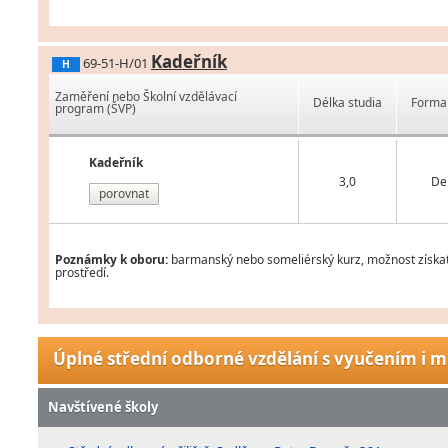
Kadeřník
69-51-H/01
H
Zaměření nebo Školní vzdělávací
Délka studia
Forma 
program (ŠVP)
Kadeřník
3,0
De
porovnat
Poznámky k oboru:
barmanský nebo someliérský kurz, možnost získat 
prostředí.
Úplné střední odborné vzdělání s vyučením i m
Navštívené školy