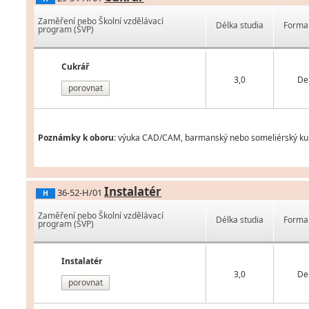
Zaměření nebo Školní vzdělávací
Délka studia
Forma 
program (ŠVP)
Cukrář
3,0
De
porovnat
Poznámky k oboru:
výuka CAD/CAM, barmanský nebo someliérský kurz,
Instalatér
36-52-H/01
H
Zaměření nebo Školní vzdělávací
Délka studia
Forma 
program (ŠVP)
Instalatér
3,0
De
porovnat