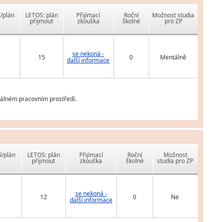
í/plán
LETOS: plán
Přijímací
Roční
Možnost studia
přijmout
zkouška
školné
pro ZP
se nekoná -
15
0
Mentálně
další informace
eálném pracovním prostředí.
í/plán
LETOS: plán
Přijímací
Roční
Možnost
přijmout
zkouška
školné
studia pro ZP
se nekoná -
12
0
Ne
další informace