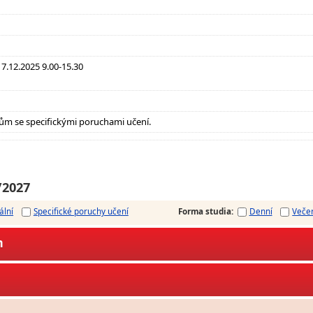
17.12.2025 9.00-15.30
ům se specifickými poruchami učení.
/2027
ální
Specifické poruchy učení
Forma studia
:
Denní
Veče
m