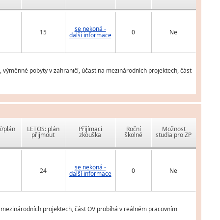
se nekoná -
15
0
Ne
další informace
, výměnné pobyty v zahraničí, účast na mezinárodních projektech, část
í/plán
LETOS: plán
Přijímací
Roční
Možnost
přijmout
zkouška
školné
studia pro ZP
se nekoná -
24
0
Ne
další informace
a mezinárodních projektech, část OV probíhá v reálném pracovním