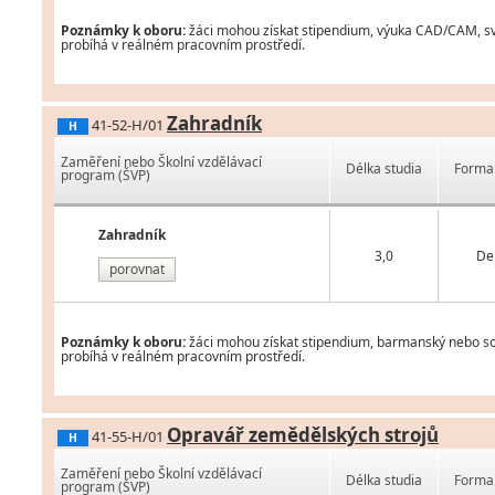
Poznámky k oboru:
žáci mohou získat stipendium, výuka CAD/CAM, svá
probíhá v reálném pracovním prostředí.
Zahradník
41-52-H/01
H
Zaměření nebo Školní vzdělávací
Délka studia
Forma 
program (ŠVP)
Zahradník
3,0
De
porovnat
Poznámky k oboru:
žáci mohou získat stipendium, barmanský nebo som
probíhá v reálném pracovním prostředí.
Opravář zemědělských strojů
41-55-H/01
H
Zaměření nebo Školní vzdělávací
Délka studia
Forma 
program (ŠVP)