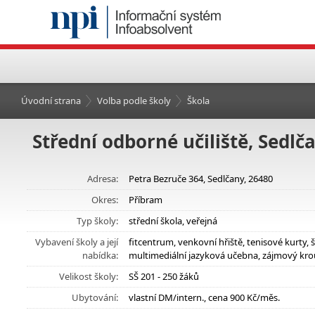
Úvodní strana
Volba podle školy
Škola
Střední odborné učiliště, Sedlč
Adresa:
Petra Bezruče 364, Sedlčany, 26480
Okres:
Příbram
Typ školy:
střední škola, veřejná
Vybavení školy a její
fitcentrum, venkovní hřiště, tenisové kurty,
nabídka:
multimediální jazyková učebna, zájmový kro
Velikost školy:
SŠ 201 - 250 žáků
Ubytování:
vlastní DM/intern., cena 900 Kč/měs.