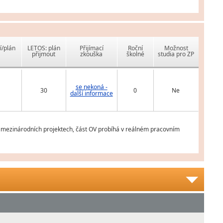
í/plán
LETOS: plán
Přijímací
Roční
Možnost
přijmout
zkouška
školné
studia pro ZP
se nekoná -
30
0
Ne
další informace
a mezinárodních projektech, část OV probíhá v reálném pracovním