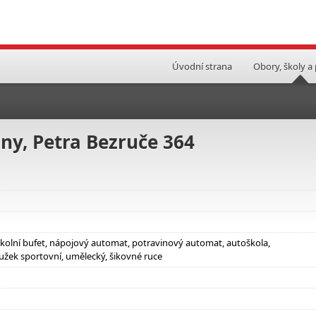
Úvodní strana
Obory, školy a
any, Petra Bezruče 364
 školní bufet, nápojový automat, potravinový automat, autoškola,
užek sportovní, umělecký, šikovné ruce