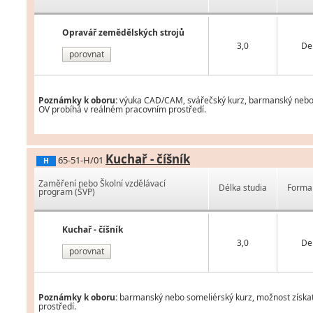
Opravář zemědělských strojů
3,0
De
porovnat
Poznámky k oboru:
výuka CAD/CAM, svářečský kurz, barmanský nebo som
OV probíhá v reálném pracovním prostředí.
Kuchař - číšník
65-51-H/01
H
Zaměření nebo Školní vzdělávací
Délka studia
Forma 
program (ŠVP)
Kuchař - číšník
3,0
De
porovnat
Poznámky k oboru:
barmanský nebo someliérský kurz, možnost získat 
prostředí.