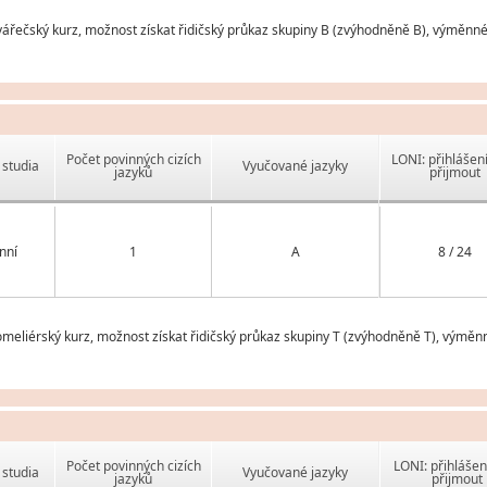
řečský kurz, možnost získat řidičský průkaz skupiny B (zvýhodněně B), výměnné 
Počet povinných cizích
LONI: přihlášen
studia
Vyučované jazyky
jazyků
přijmout
nní
1
A
8 / 24
eliérský kurz, možnost získat řidičský průkaz skupiny T (zvýhodněně T), výměnn
Počet povinných cizích
LONI: přihlášen
studia
Vyučované jazyky
jazyků
přijmout