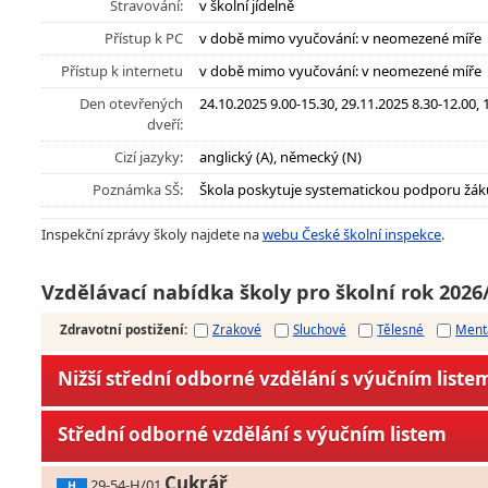
Stravování:
v školní jídelně
Přístup k PC
v době mimo vyučování: v neomezené míře
Přístup k internetu
v době mimo vyučování: v neomezené míře
Den otevřených
24.10.2025 9.00-15.30, 29.11.2025 8.30-12.00, 
dveří:
Cizí jazyky:
anglický (A), německý (N)
Poznámka SŠ:
Škola poskytuje systematickou podporu žák
Inspekční zprávy školy najdete na
webu České školní inspekce
.
Vzdělávací nabídka školy pro školní rok 2026
Zdravotní postižení
:
Zrakové
Sluchové
Tělesné
Ment
Nižší střední odborné vzdělání s výučním liste
Střední odborné vzdělání s výučním listem
Cukrář
29-54-H/01
H