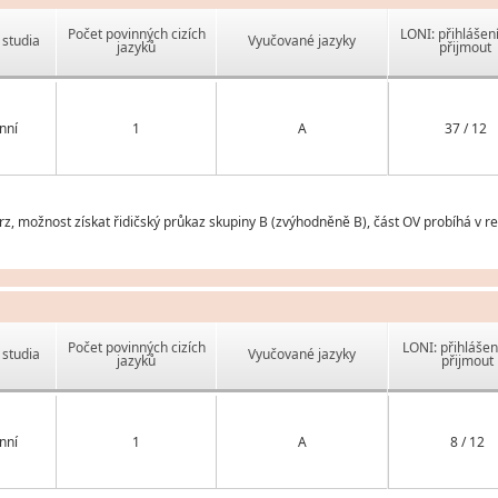
Počet povinných cizích
LONI: přihlášen
studia
Vyučované jazyky
jazyků
přijmout
nní
1
A
37 / 12
 možnost získat řidičský průkaz skupiny B (zvýhodněně B), část OV probíhá v r
Počet povinných cizích
LONI: přihlášen
studia
Vyučované jazyky
jazyků
přijmout
nní
1
A
8 / 12