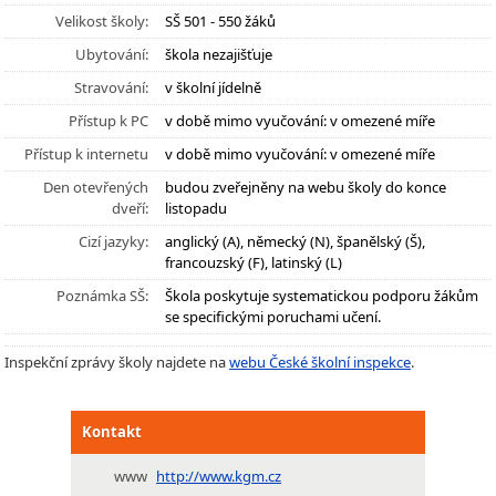
Velikost školy:
SŠ 501 - 550 žáků
Ubytování:
škola nezajišťuje
Stravování:
v školní jídelně
Přístup k PC
v době mimo vyučování: v omezené míře
Přístup k internetu
v době mimo vyučování: v omezené míře
Den otevřených
budou zveřejněny na webu školy do konce
dveří:
listopadu
Cizí jazyky:
anglický (A), německý (N), španělský (Š),
francouzský (F), latinský (L)
Poznámka SŠ:
Škola poskytuje systematickou podporu žákům
se specifickými poruchami učení.
Inspekční zprávy školy najdete na
webu České školní inspekce
.
Kontakt
www
http://www.kgm.cz