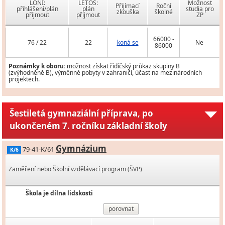
LONI:
LETOS:
Možnost
Přijímací
Roční
přihlášení/plán
plán
studia pro
zkouška
školné
přijmout
přijmout
ZP
66000 -
76 / 22
22
koná se
Ne
86000
Poznámky k oboru:
možnost získat řidičský průkaz skupiny B
(zvýhodněně B), výměnné pobyty v zahraničí, účast na mezinárodních
projektech.
Šestiletá gymnaziální příprava, po
ukončeném 7. ročníku základní školy
Gymnázium
79-41-K/61
K/6
Zaměření nebo Školní vzdělávací program (ŠVP)
Škola je dílna lidskosti
porovnat