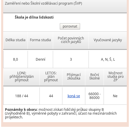
Zaměření nebo Školní vzdělávací program (ŠVP)
Škola je dílna lidskosti
porovnat
Počet povinných
Délka studia
Forma studia
Vyučované jazyky
cizích jazyků
8,0
Denní
3
A, N, Š, L
LONI:
LETOS:
Možnost
Přijímací
Roční
přihlášení/plán
plán
studia pro
zkouška
školné
přijmout
přijmout
ZP
66000 -
188 / 44
44
koná se
Ne
86000
Poznámky k oboru:
možnost získat řidičský průkaz skupiny B
(zvýhodněně B), výměnné pobyty v zahraničí, účast na mezinárodních
projektech.