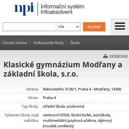
Úvodní strana
Volba podle školy
Škola
vytisknout
Klasické gymnázium Modřany a
základní škola, s.r.o.
Adresa:
Rakovského 3136/1, Praha 4 - Modřany, 14300
Okres:
Praha 4
Typ školy:
střední škola, soukromá
Vybavení školy a její
venkovní hřiště, školní bufet, autoškola,
nabídka:
multimediální jazyková učebna, zájmový
kroužek umělecký