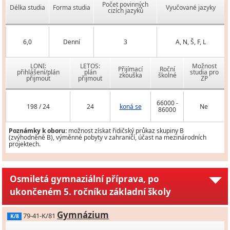
Počet povinných
Délka studia
Forma studia
Vyučované jazyky
cizích jazyků
6,0
Denní
3
A, N, Š, F, L
LONI:
LETOS:
Možnost
Přijímací
Roční
přihlášení/plán
plán
studia pro
zkouška
školné
přijmout
přijmout
ZP
66000 -
198 / 24
24
koná se
Ne
86000
Poznámky k oboru:
možnost získat řidičský průkaz skupiny B
(zvýhodněně B), výměnné pobyty v zahraničí, účast na mezinárodních
projektech.
Osmiletá gymnaziální příprava, po
ukončeném 5. ročníku základní školy
Gymnázium
79-41-K/81
K/8