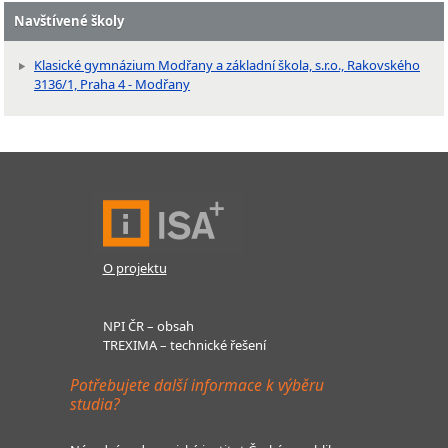
Navštívené školy
Klasické gymnázium Modřany a základní škola, s.r.o., Rakovského
3136/1, Praha 4 - Modřany
O projektu
NPI ČR – obsah
TREXIMA – technické řešení
Potřebujete další informace k výběru
studia?