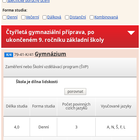
Specifické poruchy učení
Forma studia
:
Denní
Večerní
Dálková
Distanční
Kombinovaná
Čtyřletá gymnaziální příprava, po
ukončeném 9. ročníku základní školy
Gymnázium
79-41-K/41
K/4
Zaměření nebo Školní vzdělávací program (ŠVP)
Škola je dílna lidskosti
porovnat
Počet povinných
Délka studia
Forma studia
Vyučované jazyky
cizích jazyků
4,0
Denní
3
A, N, Š, F, L