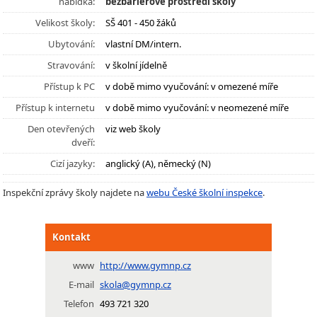
nabídka:
bezbariérové prostředí školy
Velikost školy:
SŠ 401 - 450 žáků
Ubytování:
vlastní DM/intern.
Stravování:
v školní jídelně
Přístup k PC
v době mimo vyučování: v omezené míře
Přístup k internetu
v době mimo vyučování: v neomezené míře
Den otevřených
viz web školy
dveří:
Cizí jazyky:
anglický (A), německý (N)
Inspekční zprávy školy najdete na
webu České školní inspekce
.
Kontakt
www
http://www.gymnp.cz
E-mail
skola@gymnp.cz
Telefon
493 721 320