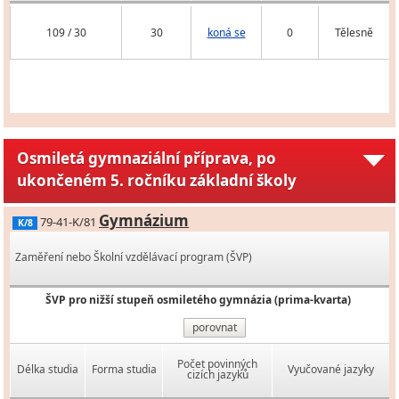
109 / 30
30
koná se
0
Tělesně
Osmiletá gymnaziální příprava, po
ukončeném 5. ročníku základní školy
Gymnázium
79-41-K/81
K/8
Zaměření nebo Školní vzdělávací program (ŠVP)
ŠVP pro nižší stupeň osmiletého gymnázia (prima-kvarta)
porovnat
Počet povinných
Délka studia
Forma studia
Vyučované jazyky
cizích jazyků