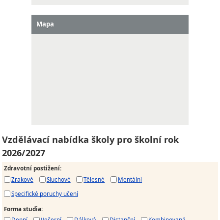
Mapa
Vzdělávací nabídka školy pro školní rok
2026/2027
Zdravotní postižení
:
Zrakové
Sluchové
Tělesné
Mentální
Specifické poruchy učení
Forma studia
:
Denní
Večerní
Dálková
Distanční
Kombinovaná