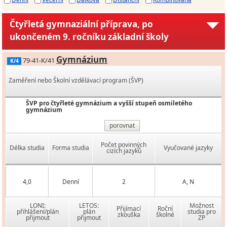
Čtyřletá gymnaziální příprava, po
ukončeném 9. ročníku základní školy
Gymnázium
79-41-K/41
K/4
Zaměření nebo Školní vzdělávací program (ŠVP)
ŠVP pro čtyřleté gymnázium a vyšší stupeň osmiletého
gymnázium
porovnat
Počet povinných
Délka studia
Forma studia
Vyučované jazyky
cizích jazyků
4,0
Denní
2
A, N
LONI:
LETOS:
Možnost
Přijímací
Roční
přihlášení/plán
plán
studia pro
zkouška
školné
přijmout
přijmout
ZP