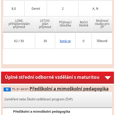
8,0
Denní
2
A, N
LONI:
LETOS:
Možnost
Přijímací
Roční
přihlášení/plán
plán
studia pro
zkouška
školné
přijmout
přijmout
ZP
62 / 30
30
koná se
0
Tělesně
Úplné střední odborné vzdělání s maturitou
Předškolní a mimoškolní pedagogika
75-31-M/01
M
Zaměření nebo Školní vzdělávací program (ŠVP)
Předškolní a mimoškolní pedagogika