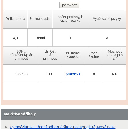
porovnat
Počet povinných
Délka studia
Forma studia
Vyučované jazyky
cizích jazyků
4,0
Denní
1
A
LONI:
LETOS:
Možnost
Přijímací
Roční
přihlášení/plán
plán
studia pro
zkouška
školné
přijmout
přijmout
ZP
106 / 30
30
praktická
0
Ne
Navštívené školy
Gymnázium a Střední odborná škola pedagogická, Nová Paka,