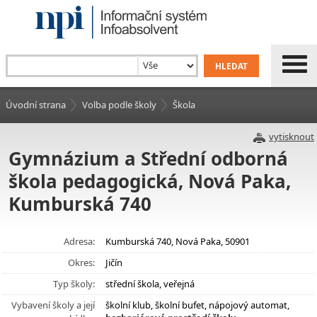
Úvodní strana
Volba podle školy
Škola
vytisknout
Gymnázium a Střední odborná
škola pedagogická, Nová Paka,
Kumburská 740
Adresa:
Kumburská 740, Nová Paka, 50901
Okres:
Jičín
Typ školy:
střední škola, veřejná
Vybavení školy a její
školní klub, školní bufet, nápojový automat,