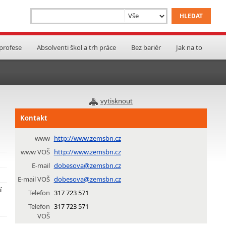
 profese
Absolventi škol a trh práce
Bez bariér
Jak na to
vytisknout
Kontakt
www
http://www.zemsbn.cz
www VOŠ
http://www.zemsbn.cz
E-mail
dobesova@zemsbn.cz
E-mail VOŠ
dobesova@zemsbn.cz
í
Telefon
317 723 571
Telefon
317 723 571
VOŠ