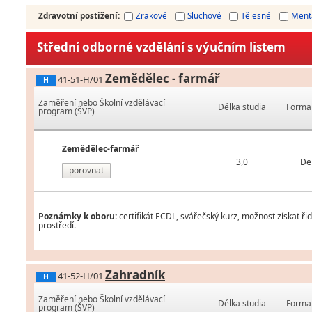
Zdravotní postižení
:
Zrakové
Sluchové
Tělesné
Ment
Střední odborné vzdělání s výučním listem
Zemědělec - farmář
41-51-H/01
H
Zaměření nebo Školní vzdělávací
Délka studia
Forma 
program (ŠVP)
Zemědělec-farmář
3,0
De
porovnat
Poznámky k oboru:
certifikát ECDL, svářečský kurz, možnost získat ř
prostředí.
Zahradník
41-52-H/01
H
Zaměření nebo Školní vzdělávací
Délka studia
Forma 
program (ŠVP)