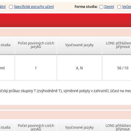
ální
Specifické poruchy učení
Forma studia
:
Denní
Veče
Počet povinných cizích
LONI: přihlášen
studia
Vyučované jazyky
jazyků
přijmout
nní
1
A, N
56 / 10
idičský průkaz skupiny T (zvýhodněně T), výměnné pobyty v zahraničí, účast na m
Počet povinných cizích
LONI: přihlášen
studia
Vyučované jazyky
jazyků
přijmout