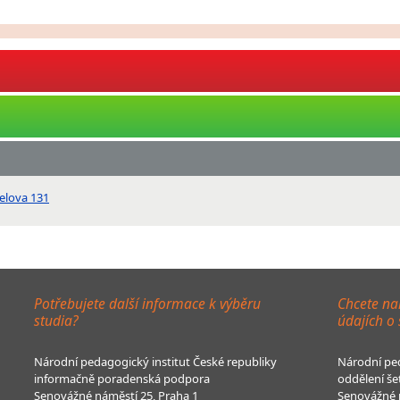
elova 131
Potřebujete další informace k výběru
Chcete na
studia?
údajích o
Národní pedagogický institut České republiky
Národní ped
informačně poradenská podpora
oddělení še
Senovážné náměstí 25, Praha 1
Senovážné n