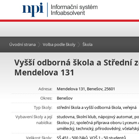
Úvodní strana
Volba podle školy
Škola
Vyšší odborná škola a Střední 
Mendelova 131
Adresa:
Mendelova 131, Benešov, 25601
Okres:
Benešov
Typ školy:
střední škola a vyšší odborná škola, veřejná
Vybavení školy a její
studovna, školní klub, nápojový automat, po
nabídka:
školou JU, společná příprava oboru Lyceum A
umělecký, technický, přírodovědný, včelařský
Velikost školy:
SŠ 451 - 500 žáků, VOŠ 1 - 50 studentů