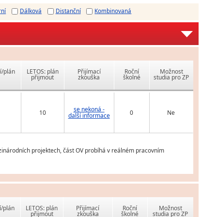
rní
Dálková
Distanční
Kombinovaná
í/plán
LETOS: plán
Přijímací
Roční
Možnost
přijmout
zkouška
školné
studia pro ZP
se nekoná -
10
0
Ne
další informace
ezinárodních projektech, část OV probíhá v reálném pracovním
í/plán
LETOS: plán
Přijímací
Roční
Možnost
přijmout
zkouška
školné
studia pro ZP