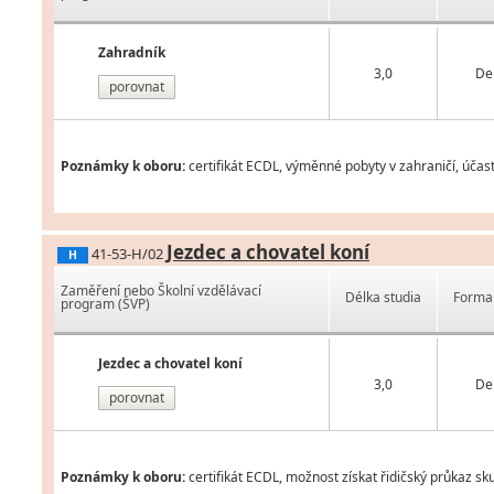
Zahradník
3,0
De
porovnat
Poznámky k oboru:
certifikát ECDL, výměnné pobyty v zahraničí, účas
Jezdec a chovatel koní
41-53-H/02
H
Zaměření nebo Školní vzdělávací
Délka studia
Forma 
program (ŠVP)
Jezdec a chovatel koní
3,0
De
porovnat
Poznámky k oboru:
certifikát ECDL, možnost získat řidičský průkaz s