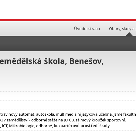
Úvodní strana
Obory, školy a
zemědělská škola, Benešov,
travinový automat, autoškola, multimediální jazyková učebna, Jsme fakultn
I v zemědělství - odborné stáže na JU ČB, zájmový kroužek sportovní,
, ICT, Mikrobiologie, odborné,
bezbariérové prostředí školy