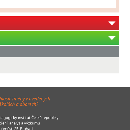
hlásit změny v uvedených
 školách a oborech?
agogický institut České republiky
tření, analýz a výzkumu
áměstí 25, Praha 1