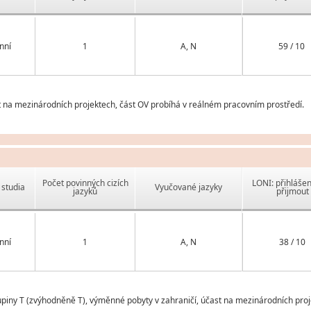
nní
1
A, N
59 / 10
t na mezinárodních projektech, část OV probíhá v reálném pracovním prostředí.
Počet povinných cizích
LONI: přihlášen
studia
Vyučované jazyky
jazyků
přijmout
nní
1
A, N
38 / 10
kupiny T (zvýhodněně T), výměnné pobyty v zahraničí, účast na mezinárodních pro