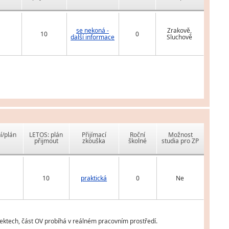
se nekoná -
Zrakově,
10
0
další informace
Sluchově
í/plán
LETOS: plán
Přijímací
Roční
Možnost
přijmout
zkouška
školné
studia pro ZP
10
praktická
0
Ne
jektech, část OV probíhá v reálném pracovním prostředí.