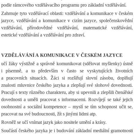
podle rámcového vzdělávacího programu pro základní vzdělávání.
Zahrnuje tyto vzdělávací oblasti: vzdělávání a komunikace v českém
jazyce, vzdělávání a komunikace v cizím jazyce, společenskovědní
vzdělávání, přírodovědné vzdělávání, matematické vzdělávání,
estetické vzdělávání a vzdělávání pro zdraví.
VZDĚLÁVÁNÍ A KOMUNIKACE V ČESKÉM JAZYCE
učí žáky výstižně a správně komunikovat (sdělovat myšlenky) ústně
i písemně, a to především v často se vyskytujících životních
a pracovních situacích. Žáci si rozšiřují slovní zásobu, doplňují
znalosti mluvnice českého jazyka a zlepšují své slohové dovednosti.
Pracují s texty různého charakteru, aby si upevnili a zlepšili čtenářské
dovednosti a uměli pracovat s informacemi. Rozvíjejí se také jejich
osobnostní a sociální kompetence – myslí se tím schopnost učit se,
pracovat na své budoucnosti, žít s jinými lidmi atp.
Rovněž se učí vnímat jazyk jako nositele umění a krásy.
Součástí českého jazyka je i budování základní mediální gramotnosti