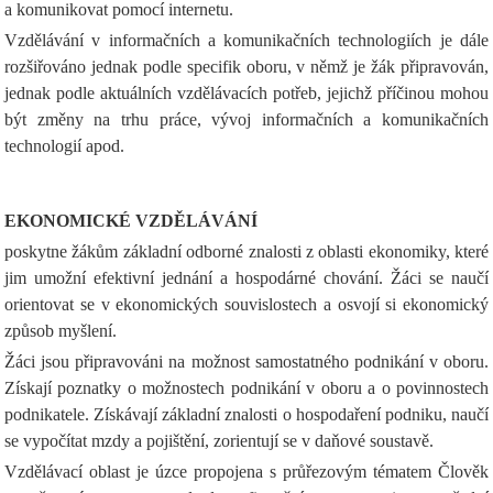
a komunikovat pomocí internetu.
Vzdělávání v informačních a komunikačních technologiích je dále
rozšiřováno jednak podle specifik oboru, v němž je žák připravován,
jednak podle aktuálních vzdělávacích potřeb, jejichž příčinou mohou
být změny na trhu práce, vývoj informačních a komunikačních
technologií apod.
EKONOMICKÉ VZDĚLÁVÁNÍ
poskytne žákům základní odborné znalosti z oblasti ekonomiky, které
jim umožní efektivní jednání a hospodárné chování. Žáci se naučí
orientovat se v ekonomických souvislostech a osvojí si ekonomický
způsob myšlení.
Žáci jsou připravováni na možnost samostatného podnikání v oboru.
Získají poznatky o možnostech podnikání v oboru a o povinnostech
podnikatele. Získávají základní znalosti o hospodaření podniku, naučí
se vypočítat mzdy a pojištění, zorientují se v daňové soustavě.
Vzdělávací oblast je úzce propojena s průřezovým tématem Člověk