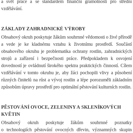
a svět práce a se standardem finanční gramotnosti pro střední
vzdělávání.
ZÁKLADY ZAHRADNICKÉ VÝROBY
Obsahový okruh poskytuje žákům souhrnné vědomosti o živé přírodě
a vede je ke kladnému vztahu k životnímu prostředí. Součástí
obsahového okruhu je problematika ochrany rostlin, zahradnických
strojů a zařízení i bezpečnosti práce. Předpokladem k osvojení
dovedností je ovládnutí širokého spektra praktických činností. Cílem
vzdělávání v tomto okruhu je, aby žáci pochopili vlivy a působení
různých činitelů na růst a vývoj rostlin a lépe porozuměli základním
způsobům úpravy prostředí pro optimální pěstování kulturních rostlin.
PĚSTOVÁNÍ OVOCE, ZELENINY A SKLENÍKOVÝCH
KVĚTIN
Obsahový okruh poskytuje žákům souhrnné poznatky
o technologiích pěstování ovocných dřevin, významných skupin