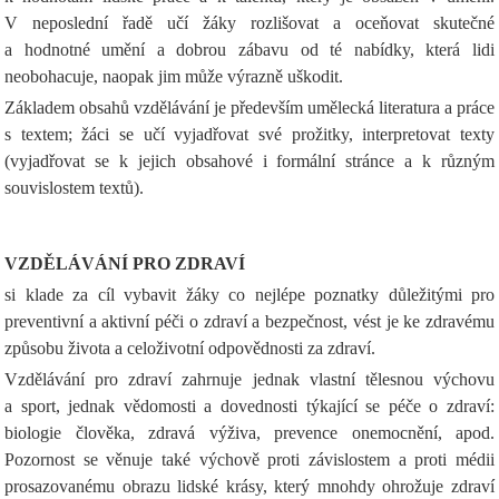
V neposlední řadě učí žáky rozlišovat a oceňovat skutečné
a hodnotné umění a dobrou zábavu od té nabídky, která lidi
neobohacuje, naopak jim může výrazně uškodit.
Základem obsahů vzdělávání je především umělecká literatura a práce
s textem; žáci se učí vyjadřovat své prožitky, interpretovat texty
(vyjadřovat se k jejich obsahové i formální stránce a k různým
souvislostem textů).
VZDĚLÁVÁNÍ PRO ZDRAVÍ
si klade za cíl vybavit žáky co nejlépe poznatky důležitými pro
preventivní a aktivní péči o zdraví a bezpečnost, vést je ke zdravému
způsobu života a celoživotní odpovědnosti za zdraví.
Vzdělávání pro zdraví zahrnuje jednak vlastní tělesnou výchovu
a sport, jednak vědomosti a dovednosti týkající se péče o zdraví:
biologie člověka, zdravá výživa, prevence onemocnění, apod.
Pozornost se věnuje také výchově proti závislostem a proti médii
prosazovanému obrazu lidské krásy, který mnohdy ohrožuje zdraví