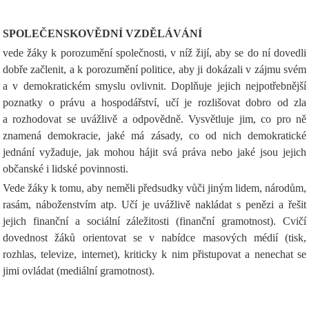
SPOLEČENSKOVĚDNÍ VZDĚLÁVÁNÍ
vede žáky k porozumění společnosti, v níž žijí, aby se do ní dovedli
dobře začlenit, a k porozumění politice, aby ji dokázali v zájmu svém
a v demokratickém smyslu ovlivnit. Doplňuje jejich nejpotřebnější
poznatky o právu a hospodářství, učí je rozlišovat dobro od zla
a rozhodovat se uvážlivě a odpovědně. Vysvětluje jim, co pro ně
znamená demokracie, jaké má zásady, co od nich demokratické
jednání vyžaduje, jak mohou hájit svá práva nebo jaké jsou jejich
občanské i lidské povinnosti.
Vede žáky k tomu, aby neměli předsudky vůči jiným lidem, národům,
rasám, náboženstvím atp. Učí je uvážlivě nakládat s penězi a řešit
jejich finanční a sociální záležitosti (finanční gramotnost). Cvičí
dovednost žáků orientovat se v nabídce masových médií (tisk,
rozhlas, televize, internet), kriticky k nim přistupovat a nenechat se
jimi ovládat (mediální gramotnost).