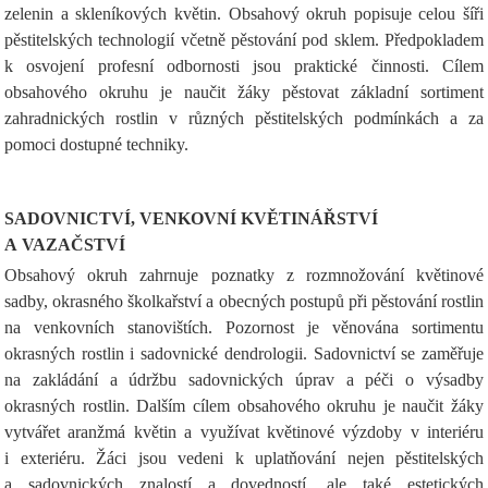
zelenin a skleníkových květin. Obsahový okruh popisuje celou šíři
pěstitelských technologií včetně pěstování pod sklem. Předpokladem
k osvojení profesní odbornosti jsou praktické činnosti. Cílem
obsahového okruhu je naučit žáky pěstovat základní sortiment
zahradnických rostlin v různých pěstitelských podmínkách a za
pomoci dostupné techniky.
SADOVNICTVÍ, VENKOVNÍ KVĚTINÁŘSTVÍ
A VAZAČSTVÍ
Obsahový okruh zahrnuje poznatky z rozmnožování květinové
sadby, okrasného školkařství a obecných postupů při pěstování rostlin
na venkovních stanovištích. Pozornost je věnována sortimentu
okrasných rostlin i sadovnické dendrologii. Sadovnictví se zaměřuje
na zakládání a údržbu sadovnických úprav a péči o výsadby
okrasných rostlin. Dalším cílem obsahového okruhu je naučit žáky
vytvářet aranžmá květin a využívat květinové výzdoby v interiéru
i exteriéru. Žáci jsou vedeni k uplatňování nejen pěstitelských
a sadovnických znalostí a dovedností, ale také estetických