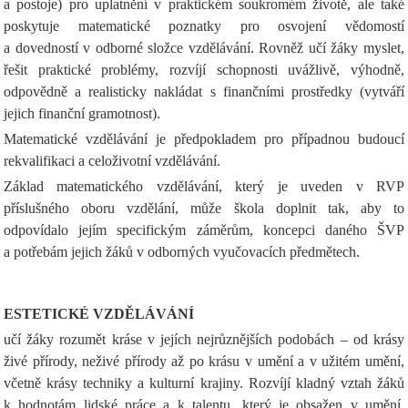
a postoje) pro uplatnění v praktickém soukromém životě, ale také
poskytuje matematické poznatky pro osvojení vědomostí
a dovedností v odborné složce vzdělávání. Rovněž učí žáky myslet,
řešit praktické problémy, rozvíjí schopnosti uvážlivě, výhodně,
odpovědně a realisticky nakládat s finančními prostředky (vytváří
jejich finanční gramotnost).
Matematické vzdělávání je předpokladem pro případnou budoucí
rekvalifikaci a celoživotní vzdělávání.
Základ matematického vzdělávání, který je uveden v RVP
příslušného oboru vzdělání, může škola doplnit tak, aby to
odpovídalo jejím specifickým záměrům, koncepci daného ŠVP
a potřebám jejich žáků v odborných vyučovacích předmětech.
ESTETICKÉ VZDĚLÁVÁNÍ
učí žáky rozumět kráse v jejích nejrůznějších podobách – od krásy
živé přírody, neživé přírody až po krásu v umění a v užitém umění,
včetně krásy techniky a kulturní krajiny. Rozvíjí kladný vztah žáků
k hodnotám lidské práce a k talentu, který je obsažen v umění.