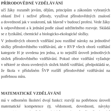
PŘÍRODOVĚDNÉ VZDĚLÁVÁNÍ
učí žáky rozumět jevům, dějům, principům a zákonům vybraných
oblastí živé i neživé přírody, využívat přírodovědných znalostí
a dovedností jak v soukromí, tak hlavně v budoucí profesi. Vede žáky
k odpovědnosti a k jednání podle zásad udržitelného rozvoje. Skládá
se z fyzikální, chemické a biologicko-ekologické složky.
V jednotlivých oborech vzdělání jsou rozdílné nároky na jednotlivé
složky přírodovědného vzdělávání, ale v RVP všech oborů vzdělání
kategorie H je uvedena jen jedna, a to nejnižší úroveň jednotlivých
složek přírodovědného vzdělávání. Pokud obor vzdělání vyžaduje
v některé ze shora uvedených složek hlubší vzdělání, předpokládá se,
že škola v příslušném ŠVP rozšíří přírodovědné vzdělávání na
potřebnou míru.
MATEMATICKÉ VZDĚLÁVÁNÍ
má v odborném školství dvojí funkci: rozvíjí na potřebnou úroveň
matematické kompetence (tj. vědomosti, dovednosti, návyky