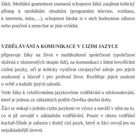
žáků. Mediální gramotnost znamená schopnost žáků zaujímat kritický
přístup k mediálním obsahům (programům televize, rozhlasu,
k internetu, tisku,…), schopnost hledat si v nich hodnotnou zábavu
nebo poučení a nenechat se jimi ovládat.
VZDĚLÁVÁNÍ A KOMUNIKACE V CIZÍM JAZYCE
připravuje žáky na život v multikulturní společnosti (společnost
složená z různorodých skupin lidí), na komunikaci s lidmi hovořícími
cizími jazyky, učí je kriticky využívat cizojazyčné zdroje pro jejich
soukromý a hlavně i pro profesní život. Rozšiřuje jejich znalosti
o světě a kultuře jiných národů.
Vede žáky k celoživotnímu jazykovému vzdělávání a zdokonalování,
které je jednou ze základních potřeb člověka dnešní doby.
Žáci se setkají s jedním cizím jazykem ve výuce a naváží v něm na to,
co si již osvojili v základním vzdělávání. Pouze v oboru vzdělání
kuchař-číšník je zařazen i druhý cizí jazyk, který si žáci osvojí jen na
nejzákladnější úrovni.