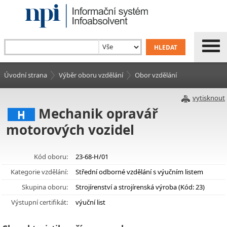
Úvodní strana
Výběr oboru vzdělání
Obor vzdělání
vytisknout
Mechanik opravář
H
motorových vozidel
Kód oboru:
23-68-H/01
Kategorie vzdělání:
Střední odborné vzdělání s výučním listem
Skupina oboru:
Strojírenství a strojírenská výroba (Kód: 23)
Výstupní certifikát:
výuční list