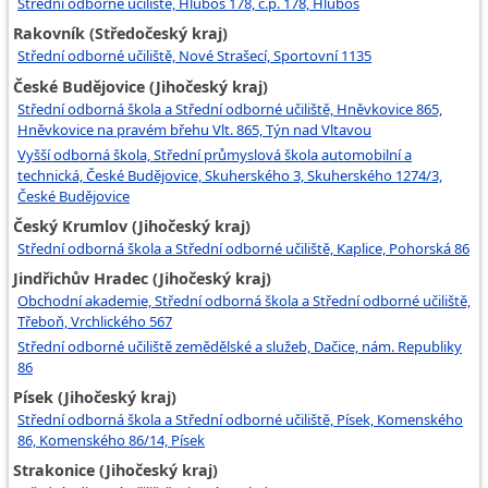
Střední odborné učiliště, Hluboš 178, č.p. 178, Hluboš
Rakovník (Středočeský kraj)
Střední odborné učiliště, Nové Strašecí, Sportovní 1135
České Budějovice (Jihočeský kraj)
Střední odborná škola a Střední odborné učiliště, Hněvkovice 865,
Hněvkovice na pravém břehu Vlt. 865, Týn nad Vltavou
Vyšší odborná škola, Střední průmyslová škola automobilní a
technická, České Budějovice, Skuherského 3, Skuherského 1274/3,
České Budějovice
Český Krumlov (Jihočeský kraj)
Střední odborná škola a Střední odborné učiliště, Kaplice, Pohorská 86
Jindřichův Hradec (Jihočeský kraj)
Obchodní akademie, Střední odborná škola a Střední odborné učiliště,
Třeboň, Vrchlického 567
Střední odborné učiliště zemědělské a služeb, Dačice, nám. Republiky
86
Písek (Jihočeský kraj)
Střední odborná škola a Střední odborné učiliště, Písek, Komenského
86, Komenského 86/14, Písek
Strakonice (Jihočeský kraj)