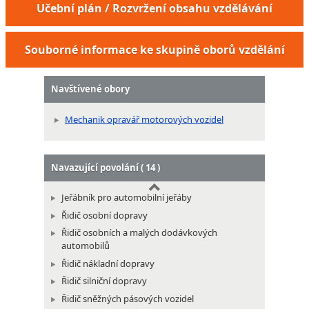
Učební plán / Rozvržení obsahu vzdělávání
Mechanik pneuservisu
Servisní technik klimatizace osobních
automobilů
Souborné informace ke skupině oborů vzdělání
Mechanik motorových lokomotiv
Navštívené obory
Mechanik opravář motorových vozidel
Navazující povolání ( 14 )
Jeřábník pro automobilní jeřáby
Řidič osobní dopravy
Řidič osobních a malých dodávkových
automobilů
Řidič nákladní dopravy
Řidič silniční dopravy
Řidič sněžných pásových vozidel