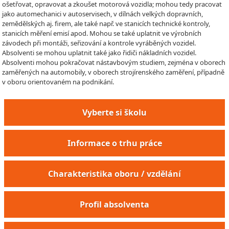
ošetřovat, opravovat a zkoušet motorová vozidla; mohou tedy pracovat
jako automechanici v autoservisech, v dílnách velkých dopravních,
zemědělských aj. firem, ale také např. ve stanicích technické kontroly,
stanicích měření emisí apod. Mohou se také uplatnit ve výrobních
závodech při montáži, seřizování a kontrole vyráběných vozidel.
Absolventi se mohou uplatnit také jako řidiči nákladních vozidel.
Absolventi mohou pokračovat nástavbovým studiem, zejména v oborech
zaměřených na automobily, v oborech strojírenského zaměření, případně
v oboru orientovaném na podnikání.
Vyberte si školu
Informace o trhu práce
Charakteristika oboru / vzdělání
Profil absolventa
Mechanik osobních vozidel