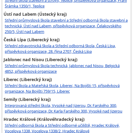
Střední škola stavební a strojní, Teplice, příspěvková organizace, Fráni
Šrámka 1350/1, Teplice
Ústí nad Labem (Ústecký kraj)
Střední průmyslová škola stavební a Střední odborná škola stavební a
technická, Ústí nad Labem, příspěvková organizace, Čelakovského
250/5, Ústí nad Labem
Česká Lípa (Liberecký kraj)
Střední zdravotnická škola a Střední odborná škola, Česká Lípa,
příspěvková organizace, 28. října 2707, Česká Lípa
Jablonec nad Nisou (Liberecký kraj)
Střední průmyslová škola technická, Jablonec nad Nisou, Belgická
4852, příspěvková organizace
Liberec (Liberecký kraj)
Střední škola a Mateřská škola, Liberec, Na Bojišti 15, příspěvková
organizace, Na Bojišti 759/15, Liberec
Semily (Liberecký kraj)
Integrovaná střední škola, Vysoké nad Jizerou, Dr. Farského 300,
příspěvková organizace, Dr. Karla Farského 300, Vysoké nad Jizerou
Hradec Králové (Královéhradecký kraj)
Střední odborná škola a Střední odborné učiliště, Hradec Králové,
Vocelova 1338, Vocelova 1338/2, Hradec Králové