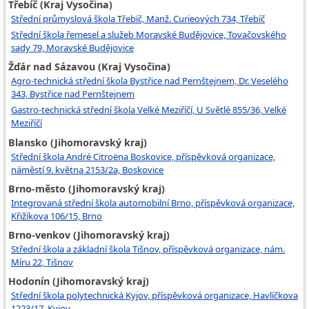
Třebíč (Kraj Vysočina)
Střední průmyslová škola Třebíč, Manž. Curieových 734, Třebíč
Střední škola řemesel a služeb Moravské Budějovice, Tovačovského
sady 79, Moravské Budějovice
Žďár nad Sázavou (Kraj Vysočina)
Agro-technická střední škola Bystřice nad Pernštejnem, Dr. Veselého
343, Bystřice nad Pernštejnem
Gastro-technická střední škola Velké Meziříčí, U Světlé 855/36, Velké
Meziříčí
Blansko (Jihomoravský kraj)
Střední škola André Citroëna Boskovice, příspěvková organizace,
náměstí 9. května 2153/2a, Boskovice
Brno-město (Jihomoravský kraj)
Integrovaná střední škola automobilní Brno, příspěvková organizace,
Křižíkova 106/15, Brno
Brno-venkov (Jihomoravský kraj)
Střední škola a základní škola Tišnov, příspěvková organizace, nám.
Míru 22, Tišnov
Hodonín (Jihomoravský kraj)
Střední škola polytechnická Kyjov, příspěvková organizace, Havlíčkova
1223/17, Kyjov