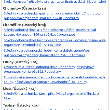
škola, Varnsdorf, příspěvková organizace, Bratislavská 2166, Varnsdorf
Chomutov (Ústecký kraj)
Střední škola technická, gastronomická a automobilní, Chomutov,
příspěvková organizace, Pražská 702/10, Chomutov
Litoměřice (Ústecký kraj)
Střední odborná škola a Střední odborné učiliště, Roudnice nad
Labem, Neklanova 1806, příspěvková organizace
Střední odborná škola technická a zahradnická, Lovosice, příspěvková
organizace, Osvoboditelů 1/2, Lovosice
Střední škola pedagogická, hotelnictví a služeb, Litoměřice,
příspěvková organizace, Komenského 754/3, Litoměřice
Louny (Ústecký kraj)
Gymnázium a Střední odborná škola, Podbořany, příspěvková
organizace, Kpt. Jaroše 862, Podbořany
Obchodní akademie a Střední odborná škola generála Františka Fajtla,
Louny, příspěvková organizace, Osvoboditelů 380, Louny
Most (Ústecký kraj)
Střední škola technická, Most, příspěvková organizace, Dělnická 21,
Most
Teplice (Ústecký kraj)