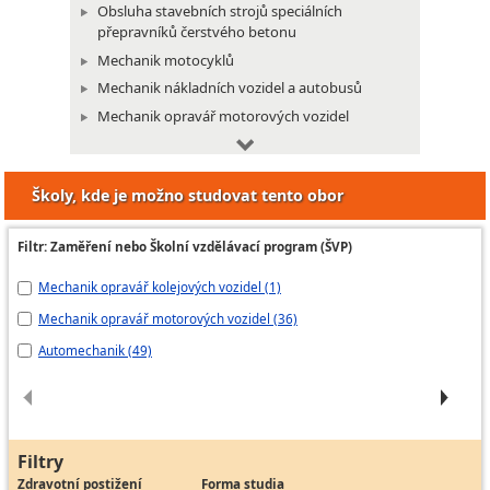
Obsluha stavebních strojů speciálních
přepravníků čerstvého betonu
Mechanik motocyklů
Mechanik nákladních vozidel a autobusů
Mechanik opravář motorových vozidel
Mechanik osobních vozidel
Mechanik pneuservisu
Školy, kde je možno studovat tento obor
Servisní technik klimatizace osobních
automobilů
Filtr: Zaměření nebo Školní vzdělávací program (ŠVP)
Mechanik motorových lokomotiv
Mechanik opravář kolejových vozidel (1)
Au
Mechanik opravář motorových vozidel (36)
au
Automechanik (49)
A
Filtry
Zdravotní postižení
Forma studia