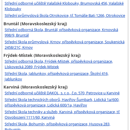
Střední odborné učiliště Valašské Klobouky, Brumovská 456, Valašské
Klobouky
Střední průmyslová škola Otrokovice, tř. Tomáše Bati 1266, Otrokovice
Bruntál (Moravskoslezský kraj)
Střední odborná škola, Bruntál, příspěvková organizace, Krnovská
998/9, Bruntál
Střední škola průmyslová, Krnov, příspěvková organizace, Soukenická
2458/21C, Krnov
Frýdek-Místek (Moravskoslezský kraj)
Střední odborná škola, Frýdek-Místek, příspěvková organizace,
Lískovecká 2089, Frýdek-Místek
Střední škola, Jablunkov, příspěvková organizace, Školní 416,
Jablunkov
Karviná (Moravskoslezský kraj)
Střední odborné učiliště DAKOL, s. r. o., č.p. 570, Petrovice u Karviné
Střední škola technických oborů, Havířov-Šumbark, Lidická 1a/600,
příspěvková organizace, Lidická 600/1a, Havířov
Střední škola techniky a služeb, Karviná, příspěvková organizace, tř.
Osvobození 1111/60, Karviná
Střední škola, Bohumín, příspěvková organizace, Husova 283,
Bohumín