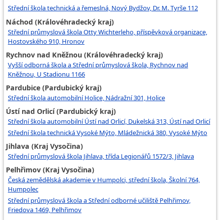
Střední škola technická a řemeslná, Nový Bydžov, Dr. M. Tyrše 112
Náchod (Královéhradecký kraj)
Střední průmyslová škola Otty Wichterleho, příspěvková organizace,
Hostovského 910, Hronov
Rychnov nad Kněžnou (Královéhradecký kraj)
Vyšší odborná škola a Střední průmyslová škola, Rychnov nad
Kněžnou, U Stadionu 1166
Pardubice (Pardubický kraj)
Střední škola automobilní Holice, Nádražní 301, Holice
Ústí nad Orlicí (Pardubický kraj)
Střední škola automobilní Ústí nad Orlicí, Dukelská 313, Ústí nad Orlicí
Střední škola technická Vysoké Mýto, Mládežnická 380, Vysoké Mýto
Jihlava (Kraj Vysočina)
Střední průmyslová škola Jihlava, třída Legionářů 1572/3, Jihlava
Pelhřimov (Kraj Vysočina)
Česká zemědělská akademie v Humpolci, střední škola, Školní 764,
Humpolec
Střední průmyslová škola a Střední odborné učiliště Pelhřimov,
Friedova 1469, Pelhřimov