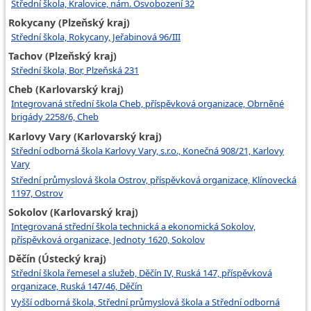
Střední škola, Kralovice, nám. Osvobození 32
Rokycany (Plzeňský kraj)
Střední škola, Rokycany, Jeřabinová 96/III
Tachov (Plzeňský kraj)
Střední škola, Bor, Plzeňská 231
Cheb (Karlovarský kraj)
Integrovaná střední škola Cheb, příspěvková organizace, Obrněné
brigády 2258/6, Cheb
Karlovy Vary (Karlovarský kraj)
Střední odborná škola Karlovy Vary, s.r.o., Konečná 908/21, Karlovy
Vary
Střední průmyslová škola Ostrov, příspěvková organizace, Klínovecká
1197, Ostrov
Sokolov (Karlovarský kraj)
Integrovaná střední škola technická a ekonomická Sokolov,
příspěvková organizace, Jednoty 1620, Sokolov
Děčín (Ústecký kraj)
Střední škola řemesel a služeb, Děčín IV, Ruská 147, příspěvková
organizace, Ruská 147/46, Děčín
Vyšší odborná škola, Střední průmyslová škola a Střední odborná