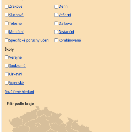
Zrakové
Denní
Sluchové
Večerní
Tělesné
Dálková
Mentální
Distanční
Specifické poruchy učení
Kombinovaná
Školy
Veřejné
Soukromé
Církevní
Vojenské
Rozšířené hledání
Filtr podle kraje