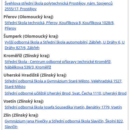
Švehlova střední škola polytechnická Prostějov, nám. Spojenců
2555/17, Prostějov
Přerov (Olomoucký kraj)
Střední škola technická, Přerov, Kouřílkova 8, Kouřílkova 1028/8,
Přerov
Šumperk (Olomoucký kraj)
Vyšší odborná škola a Střední škola automobilní, Zábřeh, U Dráhy 6, U
Dráhy 827/6, Zábřeh
Kroměříž (Zlínský kraj)
Střední škola - Centrum odborné přípravy technické Kroměříž,
Nábělkova 539/3, Kroměříž
Uherské Hradiště (Zlínský kraj)
Střední odborná škola a Gymnázium Staré Město, Velehradská 1527,
Staré Město
Střední odborné učiliště Uherský Brod, Svat. Čecha 1110, Uherský Brod
Vsetín (Zlínský kraj)
Střední odborná škola Josefa Sousedíka Vsetín, Benátky 1779, Vsetín
Zlín (Zlínský kraj)
Gymnázium Jana Pivečky a Střední odborná škola Slavičín, Školní 822,
Slavičín