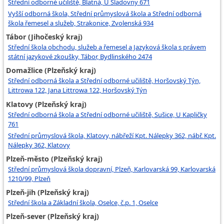
Střední odborné učiliště, Blatná, U Sladovny 671
Vyšší odborná škola, Střední průmyslová škola a Střední odborná
škola řemesel a služeb, Strakonice, Zvolenská 934
Tábor (Jihočeský kraj)
Střední škola obchodu, služeb a řemesel a Jazyková škola s právem
státní jazykové zkoušky, Tábor, Bydlinského 2474
Domažlice (Plzeňský kraj)
Střední odborná škola a Střední odborné učiliště, Horšovský Týn,
Littrowa 122, Jana Littrowa 122, Horšovský Týn
Klatovy (Plzeňský kraj)
Střední odborná škola a Střední odborné učiliště, Sušice, U Kapličky
761
Střední průmyslová škola, Klatovy, nábřeží Kpt. Nálepky 362, nábř. Kpt.
Nálepky 362, Klatovy
Plzeň-město (Plzeňský kraj)
Střední průmyslová škola dopravní, Plzeň, Karlovarská 99, Karlovarská
1210/99, Plzeň
Plzeň-jih (Plzeňský kraj)
Střední škola a Základní škola, Oselce, č.p. 1, Oselce
Plzeň-sever (Plzeňský kraj)