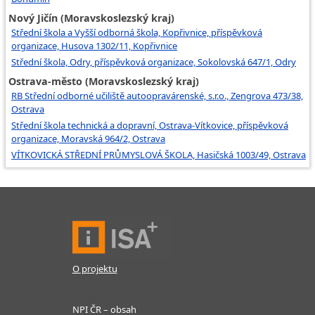
Nový Jičín (Moravskoslezský kraj)
Střední škola a Vyšší odborná škola, Kopřivnice, příspěvková
organizace, Husova 1302/11, Kopřivnice
Střední škola, Odry, příspěvková organizace, Sokolovská 647/1, Odry
Ostrava-město (Moravskoslezský kraj)
RB Střední odborné učiliště autoopravárenské, s.r.o., Zengrova 473/38,
Ostrava
Střední škola technická a dopravní, Ostrava-Vítkovice, příspěvková
organizace, Moravská 964/2, Ostrava
VÍTKOVICKÁ STŘEDNÍ PRŮMYSLOVÁ ŠKOLA, Hasičská 1003/49, Ostrava
O projektu
NPI ČR – obsah