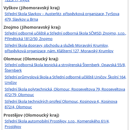
Vyškov (Jihomoravský kraj)
Střední škola Slavkov – Austerlitz, příspěvková organizace, Tyršova
479, Slavkov u Brna
Znojmo (Jihomoravský kraj)
Střední odborné učiliště a Střední odborná škola SČMSD, Znojmo, s.r.o.,
Přímětická 1812/50, Znojmo
Střední škola dopravy, obchodu a služeb Moravský Krumlov,
příspěvková organizace, nám. Klášterní 127, Moravský Krumlov
Olomouc (Olomoucký kraj)
Střední odborná škola lesnická a strojírenská Šternberk, Opavská 55/8,
Šternberk
Střední průmyslová škola a Střední odborné učiliště Uničov, Školní 164,
Uničov
Střední škola polytechnická, Olomouc, Rooseveltova 79, Rooseveltova
472/79, Olomouc
Střední škola technických profesí Olomouc, Kosinova 4,, Kosinova
872/4, Olomouc
Prostějov (Olomoucký kraj)
Střední škola automobilní Prostějov, s.r.o., Komenského 61/4,
Prostějov