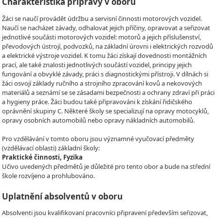
Charakteristika přípravy v oboru
Žáci se naučí provádět údržbu a servisní činnosti motorových vozidel.
Naučí se nacházet závady, odhalovat jejich příčiny, opravovat a seřizovat
jednotlivé součásti motorových vozidel: motorů a jejich příslušenství,
převodových ústrojí, podvozků, na základní úrovni i elektrických rozvodů
a elektrické výstroje vozidel. K tomu žáci získají dovednosti montážních
prací, ale také znalosti jednotlivých součástí vozidel, principy jejich
fungování a obvyklé závady, práci s diagnostickými přístroji. V dílnách si
žáci osvojí základy ručního a strojního zpracování kovů a nekovových
materiálů a seznámí se se zásadami bezpečnosti a ochrany zdraví při práci
a hygieny práce. Žáci budou také připravováni k získání řidičského
oprávnění skupiny C. Některé školy se specializují na opravy motocyklů,
opravy osobních automobilů nebo opravy nákladních automobilů.
Pro vzdělávání v tomto oboru jsou významné vyučovací předměty
(vzdělávací oblasti) základní školy:
Praktické činnosti, Fyzika
Učivo uvedených předmětů je důležité pro tento obor a bude na střední
škole rozvíjeno a prohlubováno.
Uplatnění absolventů v oboru
Absolventi jsou kvalifikovaní pracovníci připravení především seřizovat,