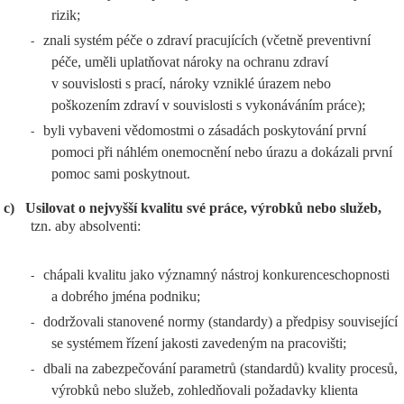
rizik;
znali systém péče o zdraví pracujících (včetně preventivní
-
péče, uměli uplatňovat nároky na ochranu zdraví
v souvislosti s prací, nároky vzniklé úrazem nebo
poškozením zdraví v souvislosti s vykonáváním práce);
byli vybaveni vědomostmi o zásadách poskytování první
-
pomoci při náhlém onemocnění nebo úrazu a dokázali první
pomoc sami poskytnout.
c)
Usilovat o nejvyšší kvalitu své práce, výrobků nebo služeb,
tzn. aby absolventi:
chápali kvalitu jako významný nástroj konkurenceschopnosti
-
a dobrého jména podniku;
dodržovali stanovené normy (standardy) a předpisy související
-
se systémem řízení jakosti zavedeným na pracovišti;
dbali na zabezpečování parametrů (standardů) kvality procesů,
-
výrobků nebo služeb, zohledňovali požadavky klienta