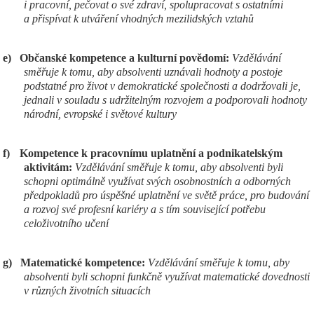
i pracovní, pečovat o své zdraví, spolupracovat s ostatními
a přispívat k utváření vhodných mezilidských vztahů
e)
Občanské kompetence a kulturní povědomí:
Vzdělávání
směřuje k tomu, aby absolventi uznávali hodnoty a postoje
podstatné pro život v demokratické společnosti a dodržovali je,
jednali v souladu s udržitelným rozvojem a podporovali hodnoty
národní, evropské i světové kultury
f)
Kompetence k pracovnímu uplatnění a podnikatelským
aktivitám:
Vzdělávání směřuje k tomu, aby absolventi byli
schopni optimálně využívat svých osobnostních a odborných
předpokladů pro úspěšné uplatnění ve světě práce, pro budování
a rozvoj své profesní kariéry a s tím související potřebu
celoživotního učení
g)
Matematické kompetence:
Vzdělávání směřuje k tomu, aby
absolventi byli schopni funkčně využívat matematické dovednosti
v různých životních situacích