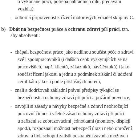
o vykonané práci, potřeba náhradních dílů, předávání
vozidla);
odborná připravenost k řízení motorových vozidel skupiny C.
-
b)
Dbát na bezpečnost práce a ochranu zdraví při práci,
tzn.
aby absolventi:
chápali bezpečnost práce jako nedílnou součást péče o zdraví
-
své i spolupracovníků (i dalších osob vyskytujících se na
pracovištích, např. klientů, zákazníků, návštěvníků) i jako
součást řízení jakosti a jednu z podmínek získání či udržení
certifikátu jakosti podle příslušných norem;
znali a dodržovali základní právní předpisy týkající se
-
bezpečnosti a ochrany zdraví při práci a požární prevence;
osvojili si zásady a návyky bezpečné a zdraví neohrožující
-
pracovní činnosti včetně zásad ochrany zdraví při práci
u zařízení se zobrazovacími jednotkami (monitory, displeji
apod.), rozpoznali možnost nebezpečí úrazu nebo ohrožení
zdraví a byli schopni zajistit odstranění závad a možných