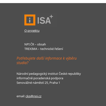
O projektu
NPI ČR – obsah
TREXIMA – technické řešení
Potřebujete další informace k výběru
studia?
Národní pedagogický institut České republiky
informačně poradenská podpora
Senovážné náměstí 25, Praha 1
email:
ckp@npi.cz