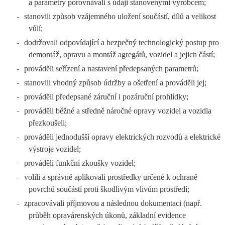
a parametry porovnávali s údaji stanovenými výrobcem;
stanovili způsob vzájemného uložení součástí, dílů a velikost
-
vůlí;
dodržovali odpovídající a bezpečný technologický postup pro
-
demontáž, opravu a montáž agregátů, vozidel a jejich částí;
prováděli seřízení a nastavení předepsaných parametrů;
-
stanovili vhodný způsob údržby a ošetření a prováděli jej;
-
prováděli předepsané záruční i pozáruční prohlídky;
-
prováděli běžné a středně náročné opravy vozidel a vozidla
-
přezkoušeli;
prováděli jednodušší opravy elektrických rozvodů a elektrické
-
výstroje vozidel;
prováděli funkční zkoušky vozidel;
-
volili a správně aplikovali prostředky určené k ochraně
-
povrchů součástí proti škodlivým vlivům prostředí;
zpracovávali příjmovou a následnou dokumentaci (např.
-
průběh opravárenských úkonů, základní evidence