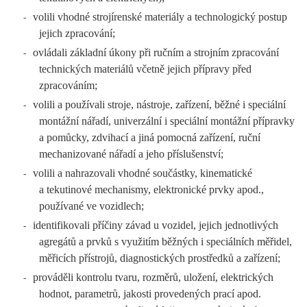
volili vhodné strojírenské materiály a technologický postup
-
jejich zpracování;
ovládali základní úkony při ručním a strojním zpracování
-
technických materiálů včetně jejich přípravy před
zpracováním;
volili a používali stroje, nástroje, zařízení, běžné i speciální
-
montážní nářadí, univerzální i speciální montážní přípravky
a pomůcky, zdvihací a jiná pomocná zařízení, ruční
mechanizované nářadí a jeho příslušenství;
volili a nahrazovali vhodné součástky, kinematické
-
a tekutinové mechanismy, elektronické prvky apod.,
používané ve vozidlech;
identifikovali příčiny závad u vozidel, jejich jednotlivých
-
agregátů a prvků s využitím běžných i speciálních měřidel,
měřicích přístrojů, diagnostických prostředků a zařízení;
prováděli kontrolu tvaru, rozměrů, uložení, elektrických
-
hodnot, parametrů, jakosti provedených prací apod.