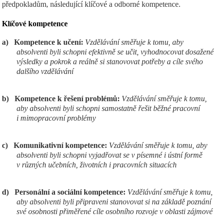
předpokladům, následující klíčové a odborné kompetence.
Klíčov
é kompetence
a)
Kompetence k učení:
Vzdělávání směřuje k tomu, aby
absolventi byli schopni efektivně se učit, vyhodnocovat dosažené
výsledky a pokrok a reálně si stanovovat potřeby a cíle svého
dalšího vzdělávání
b)
Kompetence k řešení problémů:
Vzdělávání směřuje k tomu,
aby absolventi byli schopni samostatně řešit běžné pracovní
i mimopracovní problémy
c)
Komunikativní kompetence:
Vzdělávání směřuje k tomu, aby
absolventi byli schopni vyjadřovat se v písemné i ústní formě
v různých učebních, životních i pracovních situacích
d)
Personální a sociální kompetence:
Vzdělávání směřuje k tomu,
aby absolventi byli připraveni stanovovat si na základě poznání
své osobnosti přiměřené cíle osobního rozvoje v oblasti zájmové