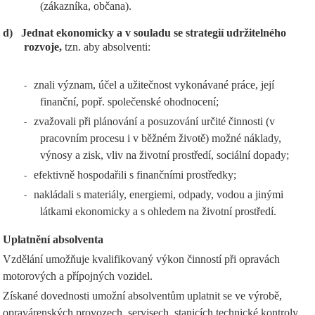
(zákazníka, občana).
d)
Jednat ekonomicky a v souladu se strategií udržitelného
rozvoje,
tzn. aby absolventi:
znali význam, účel a užitečnost vykonávané práce, její
-
finanční, popř. společenské ohodnocení;
zvažovali při plánování a posuzování určité činnosti (v
-
pracovním procesu i v běžném životě) možné náklady,
výnosy a zisk, vliv na životní prostředí, sociální dopady;
efektivně hospodařili s finančními prostředky;
-
nakládali s materiály, energiemi, odpady, vodou a jinými
-
látkami ekonomicky a s ohledem na životní prostředí.
Uplatnění absolventa
Vzdělání umožňuje kvalifikovaný výkon činností při opravách
motorových a přípojných vozidel.
Získané dovednosti umožní absolventům uplatnit se ve výrobě,
opravárenských provozech, servisech, stanicích technické kontroly