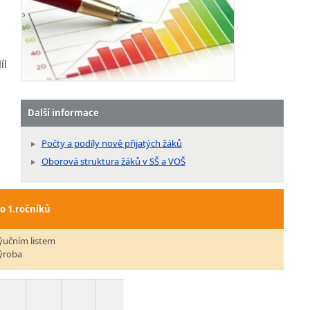
íl
Další informace
Počty a podíly nově přijatých žáků
Oborová struktura žáků v SŠ a VOŠ
do 1.ročníků
ýučním listem
výroba