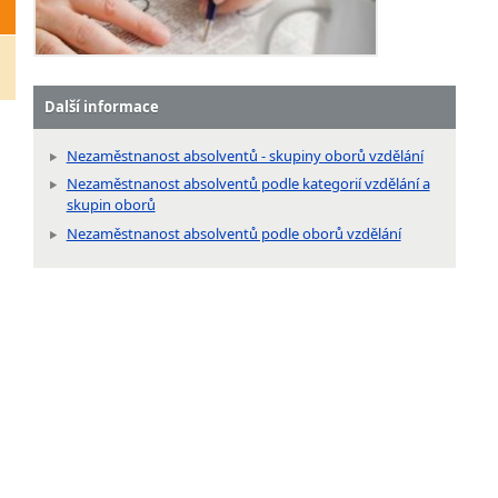
Další informace
Nezaměstnanost absolventů - skupiny oborů vzdělání
Nezaměstnanost absolventů podle kategorií vzdělání a
skupin oborů
Nezaměstnanost absolventů podle oborů vzdělání