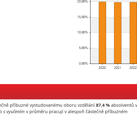
ástečně příbuzné vystudovanému oboru vzdělání
87,4 %
absolventů 
ti
s vyučením
v průměru pracují v alespoň částečně příbuzném