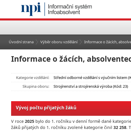
Úvodní strana
Výběr oboru vzdělání
Informace o žácích, absolve
Informace o žácích, absolventec
Kategorie vzdělání:
Střední odborné vzdělání s výučním listem (
Skupina oboru:
Strojírenství a strojírenská výroba (Kód: 23)
Vývoj počtu přijatých žáků
V roce
2025
bylo do 1. ročníku v denní formě dané kategorie
žáků přijatých do 1. ročníku zvolené kategorie činil
32 258
. 