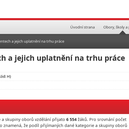
Úvodní strana
Obory, školy a
ntech a jejich uplatnění na trhu práce
h a jejich uplatnění na trhu práce
Kód: H)
 a skupiny oborů vzdělání přijato
6 554
žáků. Pro srovnání počet
To znamená, že podíl přijímaných dané kategorie a skupiny oborů