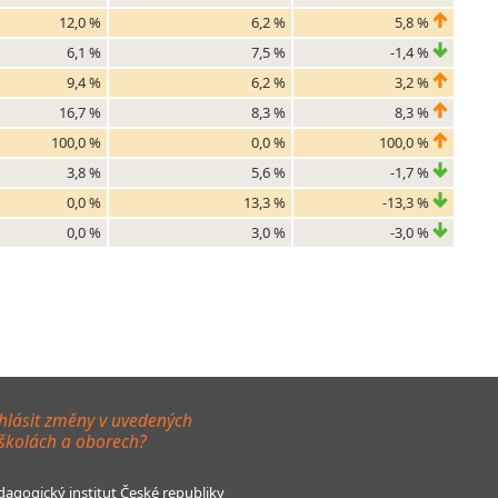
12,0 %
6,2 %
5,8 %
6,1 %
7,5 %
-1,4 %
9,4 %
6,2 %
3,2 %
16,7 %
8,3 %
8,3 %
100,0 %
0,0 %
100,0 %
3,8 %
5,6 %
-1,7 %
0,0 %
13,3 %
-13,3 %
0,0 %
3,0 %
-3,0 %
hlásit změny v uvedených
 školách a oborech?
agogický institut České republiky