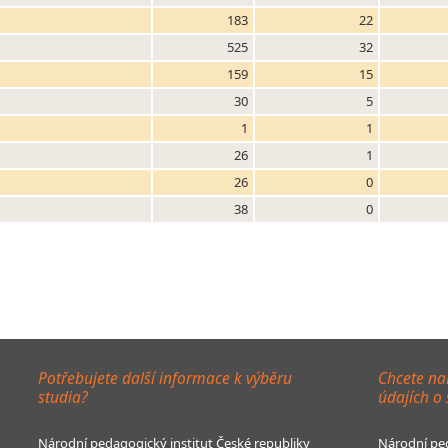
183
22
525
32
159
15
30
5
1
1
26
1
26
0
38
0
Potřebujete další informace k výběru
Chcete na
studia?
údajích o
Národní pedagogický institut České republiky
Národní ped