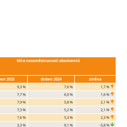
Míra nezaměstnanosti absolventů
en 2025
duben 2024
změna
9,3 %
7,6 %
1,7 %
7,7 %
6,0 %
1,6 %
7,9 %
5,8 %
2,1 %
7,3 %
5,2 %
2,1 %
7,6 %
5,3 %
2,3 %
3,3 %
9,1 %
-5,8 %