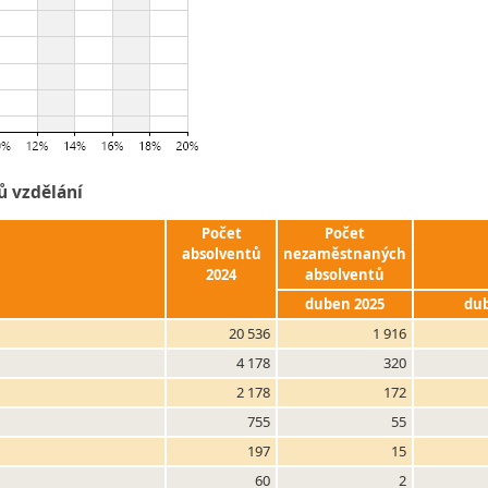
ů vzdělání
Počet
Počet
absolventů
nezaměstnaných
2024
absolventů
duben 2025
dub
20 536
1 916
4 178
320
2 178
172
755
55
197
15
60
2