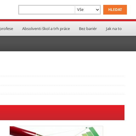
 profese
Absolventi škol a trh práce
Bez bariér
Jak na to