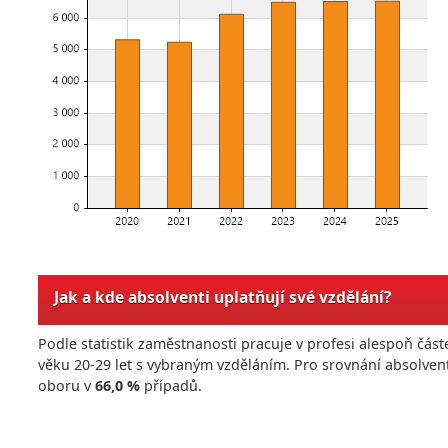
Jak a kde absolventi uplatňují své vzdělání?
Podle statistik zaměstnanosti pracuje v profesi alespoň č
věku 20-29 let s vybraným vzděláním. Pro srovnání absolven
oboru v
66,0 %
případů.