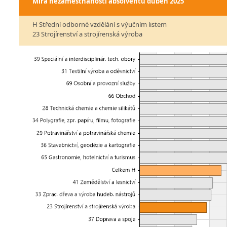
Míra nezaměstnanosti absolventů
duben 2025
H Střední odborné vzdělání s výučním listem
23 Strojírenství a strojírenská výroba