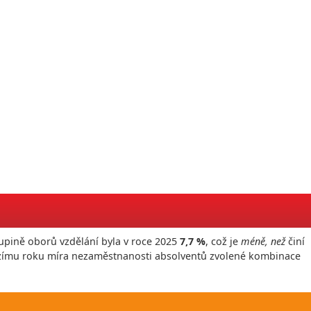
upině oborů vzdělání byla v roce
2025
7,7 %
, což je
méně, než
činí
ozímu roku míra nezaměstnanosti absolventů zvolené kombinace