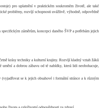
ostoje) pro uplatnění v praktickém soukromém životě, ale také
tické problémy, rozvíjí schopnosti uvážlivě, výhodně, odpovědně
jím specifickým záměrům, koncepci daného ŠVP a potřebám jejich
etně krásy techniky a kulturní krajiny. Rozvíjí kladný vztah žáků
né umění a dobrou zábavu od té nabídky, která lidi neobohacuje,
y (vyjadřovat se k jejich obsahové i formální stránce a k různým
ůsobu života a celoživotní odpovědnosti za zdraví.