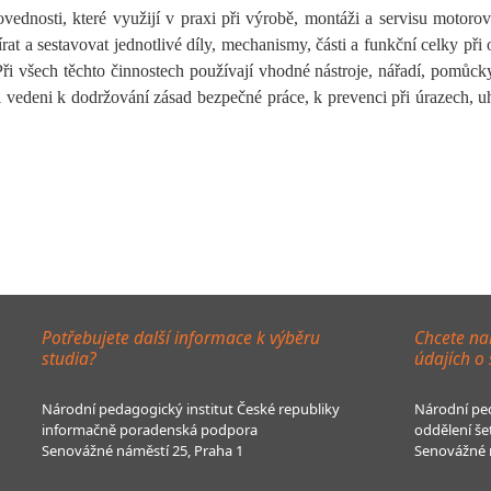
nosti, které využijí v praxi při výrobě, montáži a servisu motorový
írat a sestavovat jednotlivé díly, mechanismy, části a funkční celky při
Při všech těchto činnostech používají vhodné nástroje, nářadí, pomůcky
ci vedeni k dodržování zásad bezpečné práce, k prevenci při úrazech,
Potřebujete další informace k výběru
Chcete na
studia?
údajích o
Národní pedagogický institut České republiky
Národní ped
informačně poradenská podpora
oddělení še
Senovážné náměstí 25, Praha 1
Senovážné n