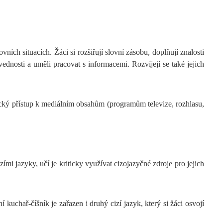
ích situacích. Žáci si rozšiřují slovní zásobu, doplňují znalosti
vednosti a uměli pracovat s informacemi. Rozvíjejí se také jejich
ický přístup k mediálním obsahům (programům televize, rozhlasu,
ími jazyky, učí je kriticky využívat cizojazyčné zdroje pro jejich
kuchař-číšník je zařazen i druhý cizí jazyk, který si žáci osvojí