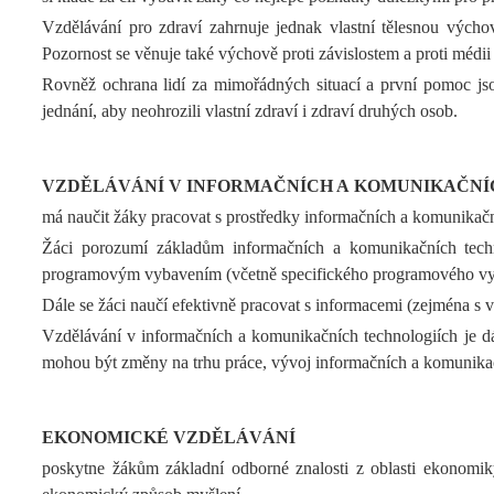
Vzdělávání pro zdraví zahrnuje jednak vlastní tělesnou výcho
Pozornost se věnuje také výchově proti závislostem a proti médi
Rovněž ochrana lidí za mimořádných situací a první pomoc jsou 
jednání, aby neohrozili vlastní zdraví i zdraví druhých osob.
VZDĚLÁVÁNÍ V INFORMAČNÍCH A KOMUNIKAČNÍ
má naučit žáky pracovat s prostředky informačních a komunikačn
Žáci porozumí základům informačních a komunikačních techno
programovým vybavením (včetně specifického programového vybav
Dále se žáci naučí efektivně pracovat s informacemi (zejména s
Vzdělávání v informačních a komunikačních technologiích je dál
mohou být změny na trhu práce, vývoj informačních a komunikač
EKONOMICKÉ VZDĚLÁVÁNÍ
poskytne žákům základní odborné znalosti z oblasti ekonomiky