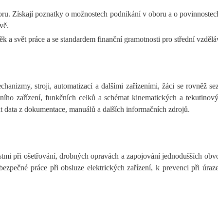
ru. Získají poznatky o možnostech podnikání v oboru a o povinnostech 
vě.
 a svět práce a se standardem finanční gramotnosti pro střední vzdělá
nizmy, stroji, automatizací a dalšími zařízeními, žáci se rovněž se
rojního zařízení, funkčních celků a schémat kinematických a tekutino
t data z dokumentace, manuálů a dalších informačních zdrojů.
i při ošetřování, drobných opravách a zapojování jednodušších obvod
ezpečné práce při obsluze elektrických zařízení, k prevenci při úraz