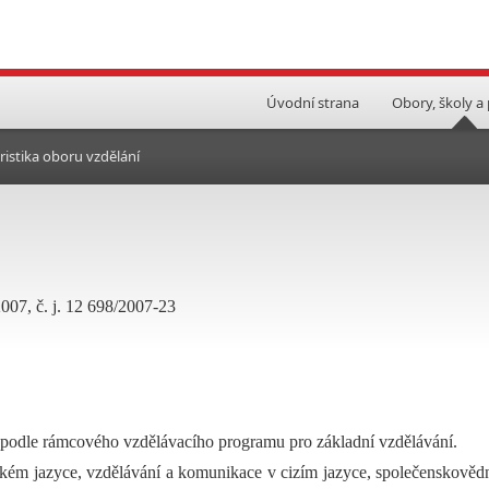
Úvodní strana
Obory, školy a
ristika oboru vzdělání
2007, č. j. 12 698/2007-23
 podle rámcového vzdělávacího programu pro základní vzdělávání.
ském jazyce, vzdělávání a komunikace v cizím jazyce, společenskověd