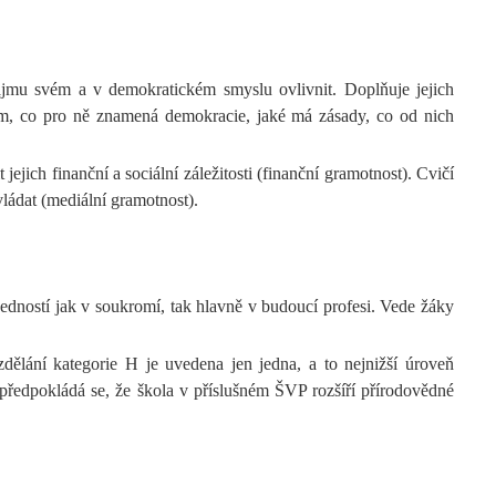
 zájmu svém a v demokratickém smyslu ovlivnit. Doplňuje jejich
 jim, co pro ně znamená demokracie, jaké má zásady, co od nich
jich finanční a sociální záležitosti (finanční gramotnost). Cvičí
vládat (mediální gramotnost).
edností jak v soukromí, tak hlavně v budoucí profesi. Vede žáky
dělání kategorie H je uvedena jen jedna, a to nejnižší úroveň
předpokládá se, že škola v příslušném ŠVP rozšíří přírodovědné