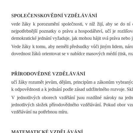
SPOLEČENSKOVĚDNÍ VZDĚLÁVÁNÍ
vede žáky k porozumění společnosti, v níž žijí, aby se do ní 
nejpotřebnější poznatky o právu a hospodářství, učí je rozliš
demokratické jednání vyžaduje, jak mohou hájit svá práva nebo ja
Vede žáky k tomu, aby neměli předsudky vůči jiným lidem, národům
dovednost žáků orientovat se v nabídce masových médií (tisk, rozhl
PŘÍRODOVĚDNÉ VZDĚLÁVÁNÍ
učí žáky rozumět jevům, dějům, principům a zákonům vybraných o
k odpovědnosti a k jednání podle zásad udržitelného rozvoje. Skl
V jednotlivých oborech vzdělání jsou rozdílné nároky na jedn
jednotlivých složek přírodovědného vzdělávání. Pokud obor vzd
vzdělávání na potřebnou míru.
MATEMATICKÉ VZDĚLÁVÁNÍ