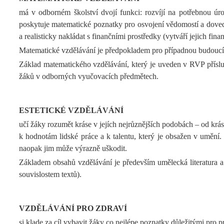
má v odborném školství dvojí funkci: rozvíjí na potřebnou úr
poskytuje matematické poznatky pro osvojení vědomostí a dovedn
a realisticky nakládat s finančními prostředky (vytváří jejich fina
Matematické vzdělávání je předpokladem pro případnou budoucí r
Základ matematického vzdělávání, který je uveden v RVP příslu
žáků v odborných vyučovacích předmětech.
ESTETICKÉ VZDĚLÁVÁNÍ
učí žáky rozumět kráse v jejích nejrůznějších podobách – od krás
k hodnotám lidské práce a k talentu, který je obsažen v umění.
naopak jim může výrazně uškodit.
Základem obsahů vzdělávání je především umělecká literatura a p
souvislostem textů).
VZDĚLÁVÁNÍ PRO ZDRAVÍ
si klade za cíl vybavit žáky co nejlépe poznatky důležitými pro p