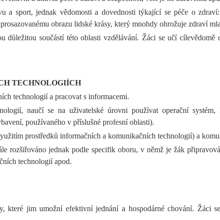
vu a sport, jednak vědomosti a dovednosti týkající se péče o zdraví
i prosazovanému obrazu lidské krásy, který mnohdy ohrožuje zdraví mla
důležitou součástí této oblasti vzdělávání. Žáci se učí cílevědomě 
CH TECHNOLOGIÍCH
ích technologií a pracovat s informacemi.
logií, naučí se na uživatelské úrovni používat operační systém,
ení, používaného v příslušné profesní oblasti).
 využitím prostředků informačních a komunikačních technologií) a komu
e rozšiřováno jednak podle specifik oboru, v němž je žák připravován
ních technologií apod.
, které jim umožní efektivní jednání a hospodárné chování. Žáci se