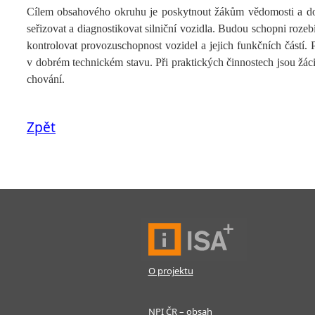
Cílem obsahového okruhu je poskytnout žákům vědomosti a doved
seřizovat a diagnostikovat silniční vozidla. Budou schopni rozeb
kontrolovat provozuschopnost vozidel a jejich funkčních částí. 
v dobrém technickém stavu. Při praktických činnostech jsou žá
chování.
Zpět
O projektu
NPI ČR – obsah