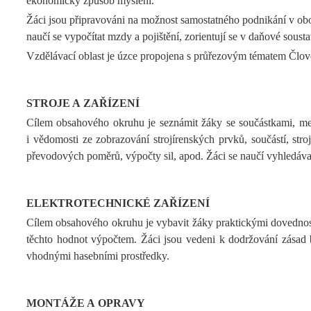
ekonomický způsob myšlení.
Žáci jsou připravováni na možnost samostatného podnikání v obo
naučí se vypočítat mzdy a pojištění, zorientují se v daňové sousta
Vzdělávací oblast je úzce propojena s průřezovým tématem Člověk
STROJE A ZAŘÍZENÍ
Cílem obsahového okruhu je seznámit žáky se součástkami, mecha
i vědomosti ze zobrazování strojírenských prvků, součástí, st
převodových poměrů, výpočty sil, apod. Žáci se naučí vyhledáva
ELEKTROTECHNICKÉ ZAŘÍZENÍ
Cílem obsahového okruhu je vybavit žáky praktickými dovednostm
těchto hodnot výpočtem. Žáci jsou vedeni k dodržování zásad b
vhodnými hasebními prostředky.
MONTÁŽE A OPRAVY