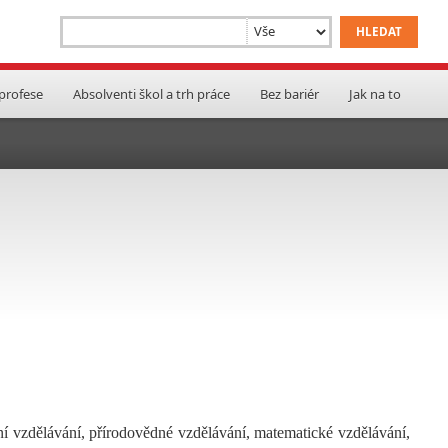
 profese
Absolventi škol a trh práce
Bez bariér
Jak na to
ní vzdělávání, přírodovědné vzdělávání, matematické vzdělávání,