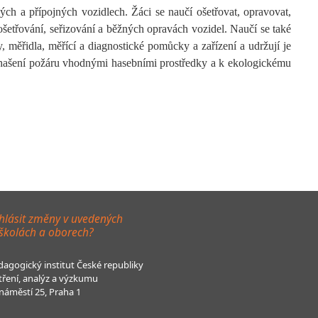
ch a přípojných vozidlech. Žáci se naučí ošetřovat, opravovat,
 ošetřování, seřizování a běžných opravách vozidel. Naučí se také
, měřidla, měřící a diagnostické pomůcky a zařízení a udržují je
 uhašení požáru vhodnými hasebními prostředky a k ekologickému
hlásit změny v uvedených
 školách a oborech?
agogický institut České republiky
tření, analýz a výzkumu
áměstí 25, Praha 1