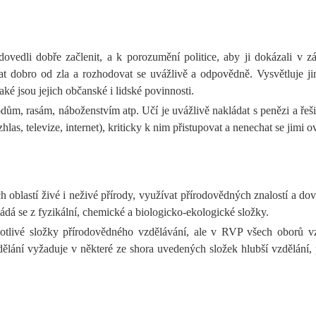
dovedli dobře začlenit, a k porozumění politice, aby ji dokázali v
ovat dobro od zla a rozhodovat se uvážlivě a odpovědně. Vysvětluje
ké jsou jejich občanské i lidské povinnosti.
, rasám, náboženstvím atp. Učí je uvážlivě nakládat s penězi a řešit je
as, televize, internet), kriticky k nim přistupovat a nenechat se jimi o
blastí živé i neživé přírody, využívat přírodovědných znalostí a dov
ádá se z fyzikální, chemické a biologicko-ekologické složky.
otlivé složky přírodovědného vzdělávání, ale v RVP všech oborů vz
ělání vyžaduje v některé ze shora uvedených složek hlubší vzdělání, 