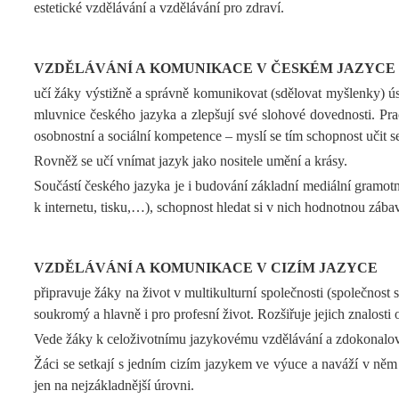
estetické vzdělávání a vzdělávání pro zdraví.
VZDĚLÁVÁNÍ A KOMUNIKACE V ČESKÉM JAZYCE
učí žáky výstižně a správně komunikovat (sdělovat myšlenky) ústn
mluvnice českého jazyka a zlepšují své slohové dovednosti. Pracu
osobnostní a sociální kompetence – myslí se tím schopnost učit se
Rovněž se učí vnímat jazyk jako nositele umění a krásy.
Součástí českého jazyka je i budování základní mediální gramot
k internetu, tisku,…), schopnost hledat si v nich hodnotnou zába
VZDĚLÁVÁNÍ A KOMUNIKACE V CIZÍM JAZYCE
připravuje žáky na život v multikulturní společnosti (společnost 
soukromý a hlavně i pro profesní život. Rozšiřuje jejich znalosti 
Vede žáky k celoživotnímu jazykovému vzdělávání a zdokonalován
Žáci se setkají s jedním cizím jazykem ve výuce a naváží v něm n
jen na nejzákladnější úrovni.