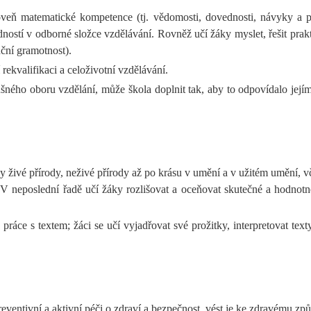
oveň matematické kompetence (tj. vědomosti, dovednosti, návyky a p
ostí v odborné složce vzdělávání. Rovněž učí žáky myslet, řešit prak
nční gramotnost).
ekvalifikaci a celoživotní vzdělávání.
šného oboru vzdělání, může škola doplnit tak, aby to odpovídalo je
y živé přírody, neživé přírody až po krásu v umění a v užitém umění, vč
 V neposlední řadě učí žáky rozlišovat a oceňovat skutečné a hodnot
ráce s textem; žáci se učí vyjadřovat své prožitky, interpretovat text
reventivní a aktivní péči o zdraví a bezpečnost, vést je ke zdravému zp