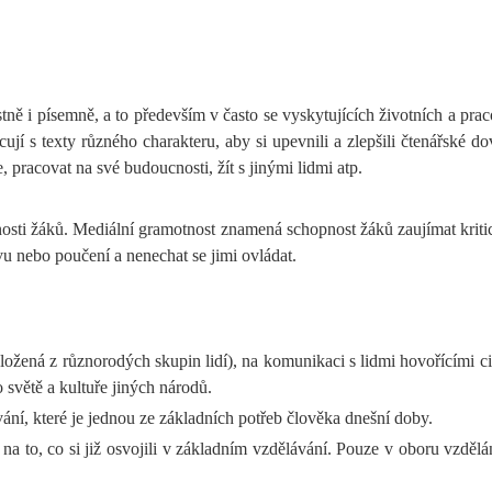
ě i písemně, a to především v často se vyskytujících životních a pracovn
jí s texty různého charakteru, aby si upevnili a zlepšili čtenářské do
, pracovat na své budoucnosti, žít s jinými lidmi atp.
nosti žáků. Mediální gramotnost znamená schopnost žáků zaujímat krit
vu nebo poučení a nenechat se jimi ovládat.
složená z různorodých skupin lidí), na komunikaci s lidmi hovořícími ciz
o světě a kultuře jiných národů.
í, které je jednou ze základních potřeb člověka dnešní doby.
a to, co si již osvojili v základním vzdělávání. Pouze v oboru vzdělání 