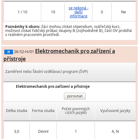
se nekoná -
1 / 10
10
další
0
Ne
informace
Poznámky k oboru:
žáci mohou získat stipendium, svářečský kurz,
možnost získat řidičský průkaz skupiny B (zvýhodněně B), část OV probíhá
v reálném pracovním prostředí.
Elektromechanik pro zařízení a
26-52-H/01
H
přístroje
Zaměření nebo Školní vzdělávací program (ŠVP)
Elektromechanik pro zařízení a přístroje
porovnat
Počet povinných
Délka studia
Forma studia
Vyučované jazyky
cizích jazyků
3,0
Denní
1
A, N