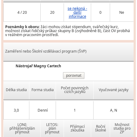
se nekoná -
4 / 20
20
další
0
Ne
informace
Poznámky k oboru:
žáci mohou získat stipendium, svářečský kurz,
možnost získat řidičský průkaz skupiny B (zvýhodněně B), část OV probíhá
v reálném pracovním prostředí.
Zaměření nebo Školní vzdělávací program (ŠVP)
Nástrojař Magny Cartech
porovnat
Počet povinných
Délka studia
Forma studia
Vyučované jazyky
cizích jazyků
3,0
Denní
1
A, N
LONI:
LETOS:
Možnost
Přijímací
Roční
přihlášení/plán
plán
studia pro
zkouška
školné
přijmout
přijmout
ZP