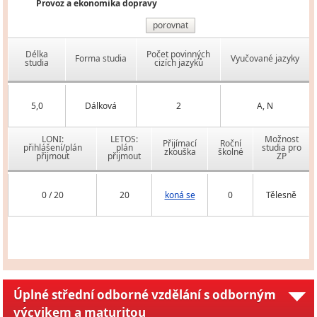
Provoz a ekonomika dopravy
porovnat
Délka
Počet povinných
Forma studia
Vyučované jazyky
studia
cizích jazyků
5,0
Dálková
2
A, N
LONI:
LETOS:
Možnost
Přijímací
Roční
přihlášení/plán
plán
studia pro
zkouška
školné
přijmout
přijmout
ZP
0 / 20
20
koná se
0
Tělesně
Úplné střední odborné vzdělání s odborným
výcvikem a maturitou