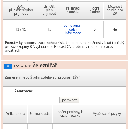
LONI:
LETOS:
Možnost
Přijímací
Roční
přihlášení/plán
plán
studia pro
zkouška
školné
přijmout
přijmout
ZP
se nekoná -
13 / 15
15
další
0
Ne
informace
Poznámky k oboru:
žáci mohou získat stipendium, možnost získat řidičský
průkaz skupiny B (zvýhodněně B), část OV probíhá v reálném pracovním
prostředí.
Železničář
37-52-H/01
H
Zaměření nebo Školní vzdělávací program (ŠVP)
Železničář
porovnat
Počet povinných
Délka studia
Forma studia
Vyučované jazyky
cizích jazyků