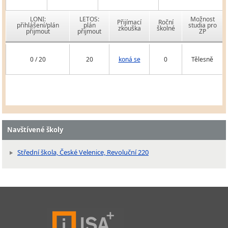
LONI:
LETOS:
Možnost
Přijímací
Roční
přihlášení/plán
plán
studia pro
zkouška
školné
přijmout
přijmout
ZP
0 / 20
20
koná se
0
Tělesně
Navštívené školy
Střední škola, České Velenice, Revoluční 220