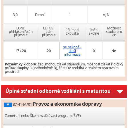
3,0
Denní
1
A, N
LONI:
LETOS:
Možnost
Přijímací
Roční
přihlášení/plán
plán
studia pro
zkouška
školné
přijmout
přijmout
ZP
se nekoná -
17 / 20
20
další
0
Ne
informace
Poznámky k oboru:
žáci mohou získat stipendium, možnost získat řidičský
průkaz skupiny B (zvýhodněně B), část OV probíhá v reálném pracovním
prostředí.
Úplné střední odborné vzdělání s maturitou
Provoz a ekonomika dopravy
37-41-M/01
M
Zaměření nebo Školní vzdělávací program (ŠVP)