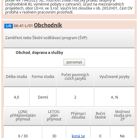
podle NV 194/2022 Sb., možnost získat řidičský průkaz skupiny B
(zvýhodněně B), výměnné pobyty v zahraničí, účast na mezinárodních
projektech, obor L0+H, ve 3.roč. výuční list-zkouška v ob. 2652H01, část OV
probíhá v reálném pracovním prostředí.
Obchodník
66-41-L/01
L/0
Zaměření nebo Školní vzdělávací program (ŠVP)
Obchod, doprava a služby
porovnat
Počet povinných
Délka studia
Forma studia
Vyučované jazyky
cizích jazyků
4,0
Denní
2
A, N
LONI:
LETOS:
Možnost
Přijímací
Roční
přihlášení/plán
plán
studia pro
zkouška
školné
přijmout
přijmout
ZP
6 / 30
30
koná se
0
Ne