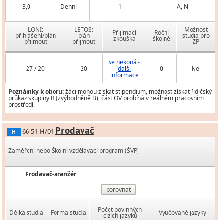
3,0
Denní
1
A, N
LONI:
LETOS:
Možnost
Přijímací
Roční
přihlášení/plán
plán
studia pro
zkouška
školné
přijmout
přijmout
ZP
se nekoná -
27 / 20
20
další
0
Ne
informace
Poznámky k oboru:
žáci mohou získat stipendium, možnost získat řidičský
průkaz skupiny B (zvýhodněně B), část OV probíhá v reálném pracovním
prostředí.
Prodavač
66-51-H/01
H
Zaměření nebo Školní vzdělávací program (ŠVP)
Prodavač-aranžér
porovnat
Počet povinných
Délka studia
Forma studia
Vyučované jazyky
cizích jazyků