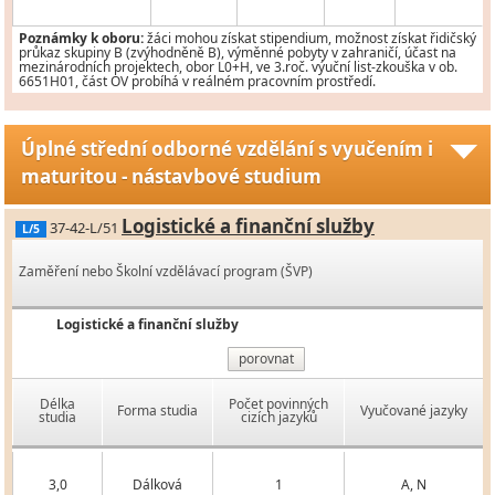
Poznámky k oboru:
žáci mohou získat stipendium, možnost získat řidičský
průkaz skupiny B (zvýhodněně B), výměnné pobyty v zahraničí, účast na
mezinárodních projektech, obor L0+H, ve 3.roč. výuční list-zkouška v ob.
6651H01, část OV probíhá v reálném pracovním prostředí.
Úplné střední odborné vzdělání s vyučením i
maturitou - nástavbové studium
Logistické a finanční služby
37-42-L/51
L/5
Zaměření nebo Školní vzdělávací program (ŠVP)
Logistické a finanční služby
porovnat
Délka
Počet povinných
Forma studia
Vyučované jazyky
studia
cizích jazyků
3,0
Dálková
1
A, N