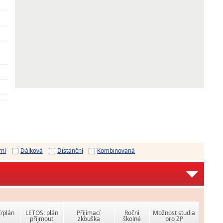
rní
Dálková
Distanční
Kombinovaná
í/plán
LETOS: plán
Přijímací
Roční
Možnost studia
přijmout
zkouška
školné
pro ZP