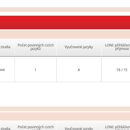
Počet povinných cizích
LONI: přihlášen
studia
Vyučované jazyky
jazyků
přijmout
nní
1
A
16 / 15
Počet povinných cizích
LONI: přihlášen
studia
Vyučované jazyky