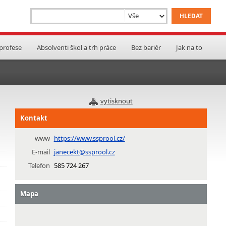
 profese
Absolventi škol a trh práce
Bez bariér
Jak na to
vytisknout
Kontakt
www
https://www.ssprool.cz/
E-mail
janecekt@ssprool.cz
Telefon
585 724 267
Mapa