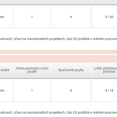
nní
1
A
0 / 30
ahraničí, účast na mezinárodních projektech, část OV probíhá v reálném pracovn
Počet povinných cizích
LONI: přihlášen
studia
Vyučované jazyky
jazyků
přijmout
nní
1
A
9 / 14
ahraničí, účast na mezinárodních projektech, část OV probíhá v reálném pracovn