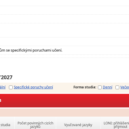
ům se specifickými poruchami učení.
/2027
ální
Specifické poruchy učení
Forma studia
:
Denní
Veče
m
Počet povinných cizích
LONI: přihlášen
studia
Vyučované jazyky
jazyků
přijmout