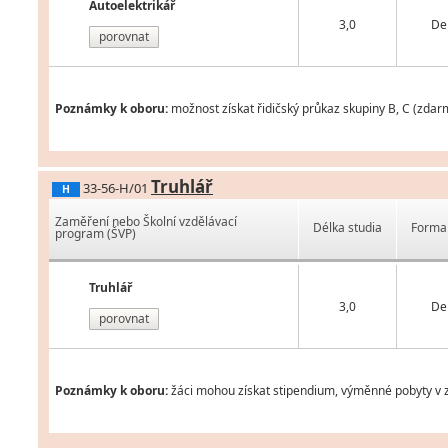
Autoelektrikář
3,0
De
porovnat
Poznámky k oboru:
možnost získat řidičský průkaz skupiny B, C (zdar
Truhlář
33-56-H/01
H
Zaměření nebo Školní vzdělávací
Délka studia
Forma 
program (ŠVP)
Truhlář
3,0
De
porovnat
Poznámky k oboru:
žáci mohou získat stipendium, výměnné pobyty v z