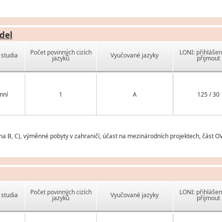
del
Počet povinných cizích
LONI: přihlášen
studia
Vyučované jazyky
jazyků
přijmout
nní
1
A
125 / 30
ma B, C), výměnné pobyty v zahraničí, účast na mezinárodních projektech, část O
Počet povinných cizích
LONI: přihlášen
studia
Vyučované jazyky
jazyků
přijmout