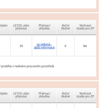
í/plán
LETOS: plán
Přijímací
Roční
Možnost
přijmout
zkouška
školné
studia pro ZP
se nekoná -
30
0
Ne
další informace
V probíhá v reálném pracovním prostředí.
í/plán
LETOS: plán
Přijímací
Roční
Možnost
přijmout
zkouška
školné
studia pro ZP