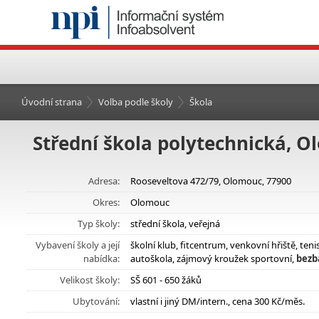
Úvodní strana
Volba podle školy
Škola
Střední škola polytechnická, O
Adresa:
Rooseveltova 472/79, Olomouc, 77900
Okres:
Olomouc
Typ školy:
střední škola, veřejná
Vybavení školy a její
školní klub, fitcentrum, venkovní hřiště, te
nabídka:
autoškola, zájmový kroužek sportovní,
bezb
Velikost školy:
SŠ 601 - 650 žáků
Ubytování:
vlastní i jiný DM/intern., cena 300 Kč/měs.