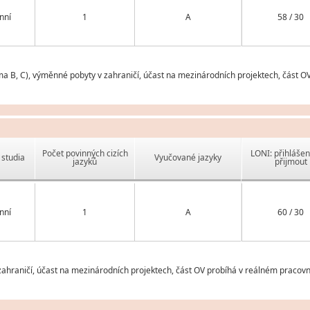
nní
1
A
58 / 30
ma B, C), výměnné pobyty v zahraničí, účast na mezinárodních projektech, část O
Počet povinných cizích
LONI: přihlášen
studia
Vyučované jazyky
jazyků
přijmout
nní
1
A
60 / 30
ahraničí, účast na mezinárodních projektech, část OV probíhá v reálném pracovn