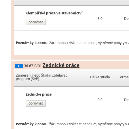
Klempířské práce ve stavebnictví
3,0
De
porovnat
Poznámky k oboru:
žáci mohou získat stipendium, výměnné pobyty v z
Zednické práce
36-67-E/01
E
Zaměření nebo Školní vzdělávací
Délka studia
Forma 
program (ŠVP)
Zednické práce
3,0
De
porovnat
Poznámky k oboru:
žáci mohou získat stipendium, výměnné pobyty v z