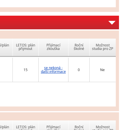
í/plán
LETOS: plán
Přijímací
Roční
Možnost
přijmout
zkouška
školné
studia pro ZP
se nekoná -
15
0
Ne
další informace
í/plán
LETOS: plán
Přijímací
Roční
Možnost