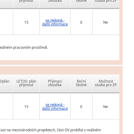
přijmout
zkouška
školné
studia pro ZP
se nekoná -
15
0
Ne
další informace
reálném pracovním prostředí.
í/plán
LETOS: plán
Přijímací
Roční
Možnost
přijmout
zkouška
školné
studia pro ZP
se nekoná -
15
0
Ne
další informace
účast na mezinárodních projektech, část OV probíhá v reálném