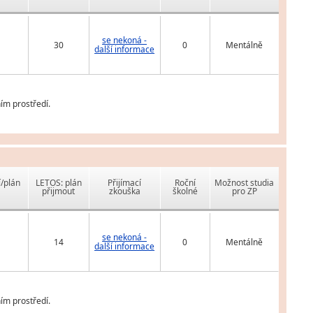
se nekoná -
30
0
Mentálně
další informace
ím prostředí.
í/plán
LETOS: plán
Přijímací
Roční
Možnost studia
přijmout
zkouška
školné
pro ZP
se nekoná -
14
0
Mentálně
další informace
ím prostředí.