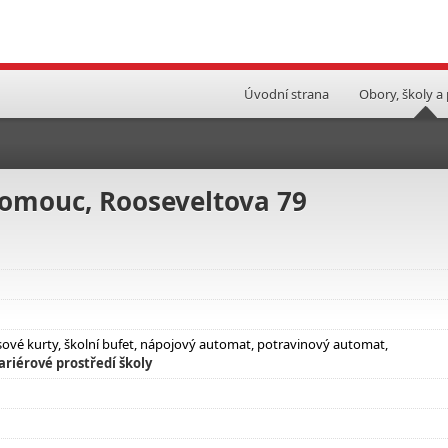
Úvodní strana
Obory, školy a
lomouc, Rooseveltova 79
nisové kurty, školní bufet, nápojový automat, potravinový automat,
ariérové prostředí školy