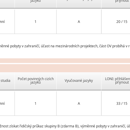
jazyků
přijmout
nní
1
A
20 / 15
měnné pobyty v zahraničí, účast na mezinárodních projektech, část OV probíhá v 
Počet povinných cizích
LONI: přihlášen
studia
Vyučované jazyky
jazyků
přijmout
nní
1
A
33 / 15
nost získat řidičský průkaz skupiny B (zdarma B), výměnné pobyty v zahraničí, 