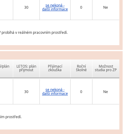
se nekoná -
30
0
Ne
další informace
V probíhá v reálném pracovním prostředí.
í/plán
LETOS: plán
Přijímací
Roční
Možnost
přijmout
zkouška
školné
studia pro ZP
se nekoná -
30
0
Ne
další informace
ím prostředí.