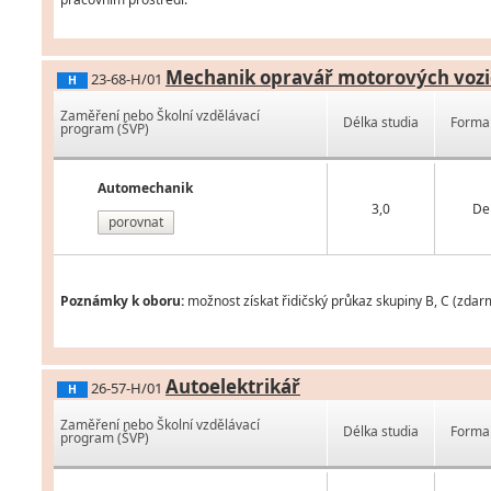
Mechanik opravář motorových vozi
23-68-H/01
H
Zaměření nebo Školní vzdělávací
Délka studia
Forma 
program (ŠVP)
Automechanik
3,0
De
porovnat
Poznámky k oboru:
možnost získat řidičský průkaz skupiny B, C (zdar
Autoelektrikář
26-57-H/01
H
Zaměření nebo Školní vzdělávací
Délka studia
Forma 
program (ŠVP)