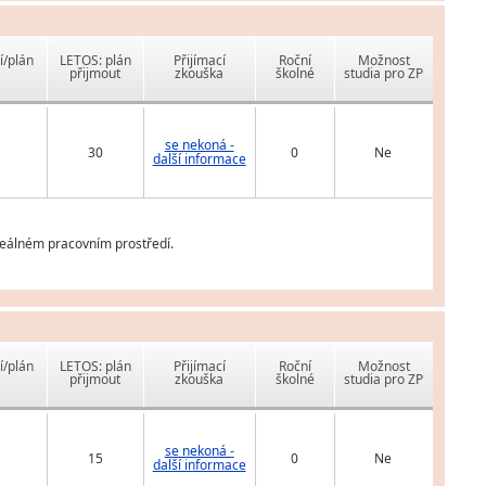
í/plán
LETOS: plán
Přijímací
Roční
Možnost
přijmout
zkouška
školné
studia pro ZP
se nekoná -
30
0
Ne
další informace
reálném pracovním prostředí.
í/plán
LETOS: plán
Přijímací
Roční
Možnost
přijmout
zkouška
školné
studia pro ZP
se nekoná -
15
0
Ne
další informace