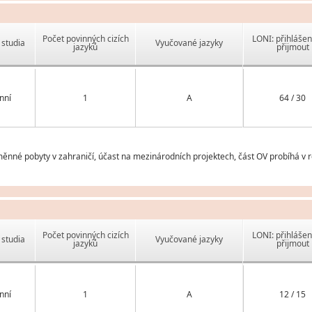
Počet povinných cizích
LONI: přihlášen
studia
Vyučované jazyky
jazyků
přijmout
nní
1
A
64 / 30
měnné pobyty v zahraničí, účast na mezinárodních projektech, část OV probíhá v 
Počet povinných cizích
LONI: přihlášen
studia
Vyučované jazyky
jazyků
přijmout
nní
1
A
12 / 15