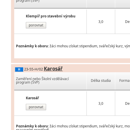
program (ŠVP)
Klempíř pro stavební výrobu
3,0
De
porovnat
Poznámky k oboru:
žáci mohou získat stipendium, svářečský kurz, vý
Karosář
23-55-H/02
H
Zaměření nebo Školní vzdělávací
Délka studia
Forma 
program (ŠVP)
Karosář
3,0
De
porovnat
Poznámky k oboru:
žáci mohou získat stipendium, svářečský kurz, mož
pracovním prostředí.