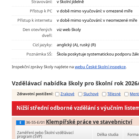
Stravování:
v školní jídelně
Přístup k PC
v době mimo vyučování: v omezené míře
Přístup k internetu
v době mimo vyučování: v neomezené míře
Den otevřených
viz web školy
dveří:
Cizí jazyky:
anglický (A), ruský (R)
Poznámka SŠ:
Škola poskytuje systematickou podporu žák
Inspekční zprávy školy najdete na
webu České školní inspekce
.
Vzdělávací nabídka školy pro školní rok 2026
Zdravotní postižení
:
Zrakové
Sluchové
Tělesné
Ment
Nižší střední odborné vzdělání s výučním liste
Klempířské práce ve stavebnictví
36-55-E/01
E
Zaměření nebo Školní vzdělávací
Délka studia
Forma 
program (ŠVP)