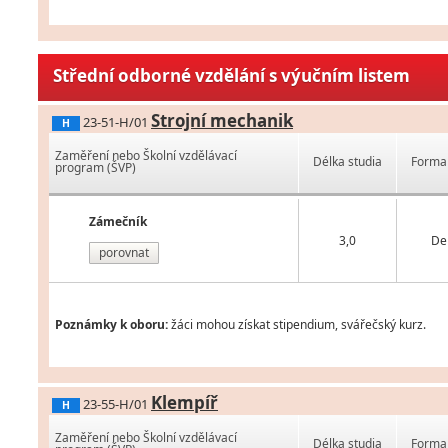
Střední odborné vzdělání s výučním listem
Strojní mechanik
23-51-H/01
H
Zaměření nebo Školní vzdělávací
Délka studia
Forma 
program (ŠVP)
Zámečník
3,0
De
porovnat
Poznámky k oboru:
žáci mohou získat stipendium, svářečský kurz.
Klempíř
23-55-H/01
H
Zaměření nebo Školní vzdělávací
Délka studia
Forma 