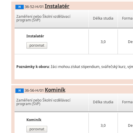
Instalatér
36-52-H/01
H
Zaměření nebo Školní vzdělávací
Délka studia
Forma 
program (ŠVP)
Instalatér
3,0
De
porovnat
Poznámky k oboru:
žáci mohou získat stipendium, svářečský kurz, vý
Kominík
36-56-H/01
H
Zaměření nebo Školní vzdělávací
Délka studia
Forma 
program (ŠVP)
Kominík
3,0
De
porovnat