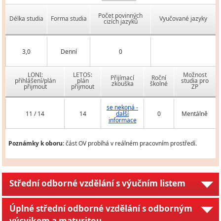
Počet povinných
Délka studia
Forma studia
Vyučované jazyky
cizích jazyků
3,0
Denní
0
LONI:
LETOS:
Možnost
Přijímací
Roční
přihlášení/plán
plán
studia pro
zkouška
školné
přijmout
přijmout
ZP
se nekoná -
11 / 14
14
další
0
Mentálně
informace
Poznámky k oboru:
část OV probíhá v reálném pracovním prostředí.
Střední odborné vzdělání s výučním listem
Úplné střední odborné vzdělání s odborným
výcvikem a maturitou