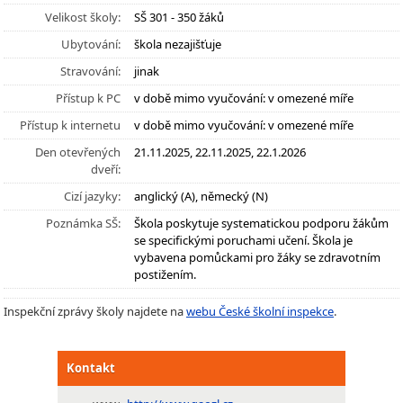
Velikost školy:
SŠ 301 - 350 žáků
Ubytování:
škola nezajišťuje
Stravování:
jinak
Přístup k PC
v době mimo vyučování: v omezené míře
Přístup k internetu
v době mimo vyučování: v omezené míře
Den otevřených
21.11.2025, 22.11.2025, 22.1.2026
dveří:
Cizí jazyky:
anglický (A), německý (N)
Poznámka SŠ:
Škola poskytuje systematickou podporu žákům
se specifickými poruchami učení. Škola je
vybavena pomůckami pro žáky se zdravotním
postižením.
Inspekční zprávy školy najdete na
webu České školní inspekce
.
Kontakt