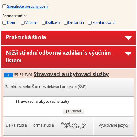
Specifické poruchy učení
Forma studia
:
Denní
Večerní
Dálková
Distanční
Kombinovaná
Praktická škola
Nižší střední odborné vzdělání s výučním
listem
Stravovací a ubytovací služby
65-51-E/01
E
Zaměření nebo Školní vzdělávací program (ŠVP)
Stravovací a ubytovací služby
porovnat
Počet povinných
Délka studia
Forma studia
Vyučované jazyky
cizích jazyků