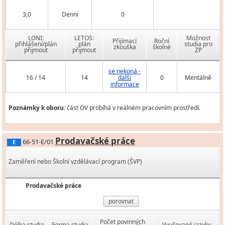
3,0
Denní
0
LONI:
LETOS:
Možnost
Přijímací
Roční
přihlášení/plán
plán
studia pro
zkouška
školné
přijmout
přijmout
ZP
se nekoná -
16 / 14
14
další
0
Mentálně
informace
Poznámky k oboru:
část OV probíhá v reálném pracovním prostředí.
Prodavačské práce
66-51-E/01
E
Zaměření nebo Školní vzdělávací program (ŠVP)
Prodavačské práce
porovnat
Počet povinných
Délka studia
Forma studia
Vyučované jazyky