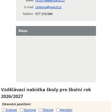
www
http://www.gaozl.cz
E-mail
cinkova@gaozl.cz
Telefon
577 210 084
Mapa
Vzdělávací nabídka školy pro školní rok
2026/2027
Zdravotní postižení
:
Zrakové
Sluchové
Tělesné
Mentální