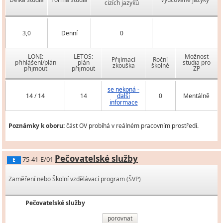
cizích jazyků
3,0
Denní
0
LONI:
LETOS:
Možnost
Přijímací
Roční
přihlášení/plán
plán
studia pro
zkouška
školné
přijmout
přijmout
ZP
se nekoná -
14 / 14
14
další
0
Mentálně
informace
Poznámky k oboru:
část OV probíhá v reálném pracovním prostředí.
Pečovatelské služby
75-41-E/01
E
Zaměření nebo Školní vzdělávací program (ŠVP)
Pečovatelské služby
porovnat