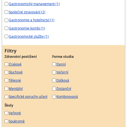
Gastronomický management (1)
Společné stravování (2)
Gastronomie a hotelnictví (1)
Gastronomie kombi (1)
Gastronomické služby (1)
Filtry
Zdravotní postižení
Forma studia
Zrakové
Denní
Sluchové
Večerní
Tělesné
Dálková
Mentální
Distanční
Specifické poruchy učení
Kombinovaná
Školy
Veřejné
Soukromé