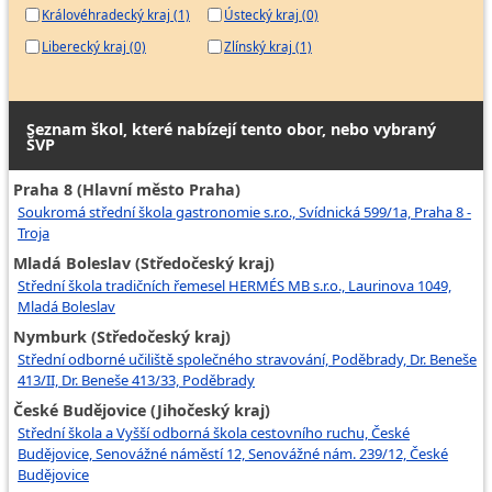
Královéhradecký kraj (1)
Ústecký kraj (0)
Liberecký kraj (0)
Zlínský kraj (1)
Seznam škol, které nabízejí tento obor, nebo vybraný
ŠVP
Praha 8 (Hlavní město Praha)
Soukromá střední škola gastronomie s.r.o., Svídnická 599/1a, Praha 8 -
Troja
Mladá Boleslav (Středočeský kraj)
Střední škola tradičních řemesel HERMÉS MB s.r.o., Laurinova 1049,
Mladá Boleslav
Nymburk (Středočeský kraj)
Střední odborné učiliště společného stravování, Poděbrady, Dr. Beneše
413/II, Dr. Beneše 413/33, Poděbrady
České Budějovice (Jihočeský kraj)
Střední škola a Vyšší odborná škola cestovního ruchu, České
Budějovice, Senovážné náměstí 12, Senovážné nám. 239/12, České
Budějovice