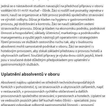
Jedná se o nástavbové studium navazující na předchozí přípravu v oboru
vzdělání 65-51-H/01 Kuchař – číšník. Žáci si rozšíří své poznatky zejména v
teorii, naučí se organizovat a řídit provoz podniků společného stravování
ve výrobě i odbytu. Důraz je kladen na hygienu v gastronomickém
provozu, její dodržování a kontrolu. Žáci se naučí základům vedení
stravovacího provozu. Důraz je kladen na ekonomiku podniku, podnikové
činnosti a hospodaření, základy účetnictví, marketingu a podnikového
managementu a využití jejich nástrojů při operativním i strategickém
řízení provozu ve službách cestovního ruchu tak, aby v budoucnu
absolventi mohli samostatně podnikat v oboru. Žáci se seznámí i s
hotelovým provozem, aby získali základní představu o provozu hotelů a
ubytovacích zařízení. Součástí přípravy je výuka dvou cizích jazyků, které
jsou v současné době důležitým předpokladem pro uplatnění v
gastronomických službách.
Uplatnění absolventů v oboru
Absolventi najdou uplatnění ve středních technickohospodářských
funkcích v pohostinství, tj. ve stravovacích a ubytovacích zařízeních, např.
v restauracích, v provozovnách rychlého občerstvení a dalších
provozovnách společného stravování, v penzionech a hotelech. Uplatní se
ve vedoucích pozicích jako šéf kuchaři nebo číšníci – specialisté. Jsou
připraveni vykonávat odborné gastronomické činnosti – provozní,