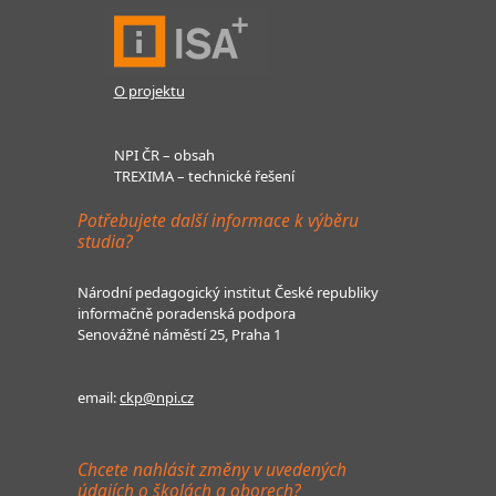
O projektu
NPI ČR – obsah
TREXIMA – technické řešení
Potřebujete další informace k výběru
studia?
Národní pedagogický institut České republiky
informačně poradenská podpora
Senovážné náměstí 25, Praha 1
email:
ckp@npi.cz
Chcete nahlásit změny v uvedených
údajích o školách a oborech?