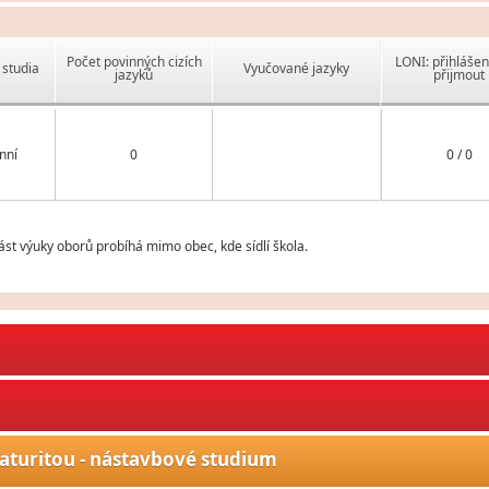
Počet povinných cizích
LONI: přihlášen
studia
Vyučované jazyky
jazyků
přijmout
nní
0
0 / 0
st výuky oborů probíhá mimo obec, kde sídlí škola.
aturitou - nástavbové studium