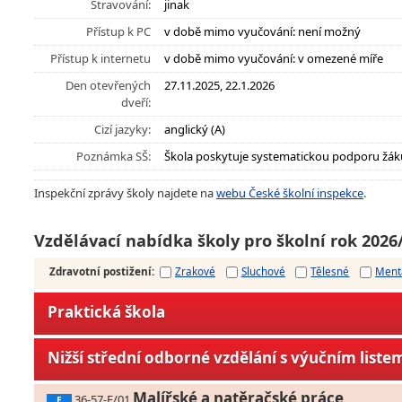
Stravování:
jinak
Přístup k PC
v době mimo vyučování: není možný
Přístup k internetu
v době mimo vyučování: v omezené míře
Den otevřených
27.11.2025, 22.1.2026
dveří:
Cizí jazyky:
anglický (A)
Poznámka SŠ:
Škola poskytuje systematickou podporu žák
Inspekční zprávy školy najdete na
webu České školní inspekce
.
Vzdělávací nabídka školy pro školní rok 2026
Zdravotní postižení
:
Zrakové
Sluchové
Tělesné
Ment
Praktická škola
Nižší střední odborné vzdělání s výučním liste
Malířské a natěračské práce
36-57-E/01
E