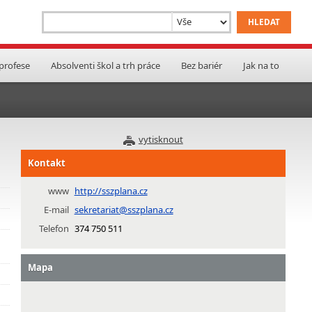
 profese
Absolventi škol a trh práce
Bez bariér
Jak na to
vytisknout
Kontakt
www
http://sszplana.cz
E-mail
sekretariat@sszplana.cz
Telefon
374 750 511
Mapa