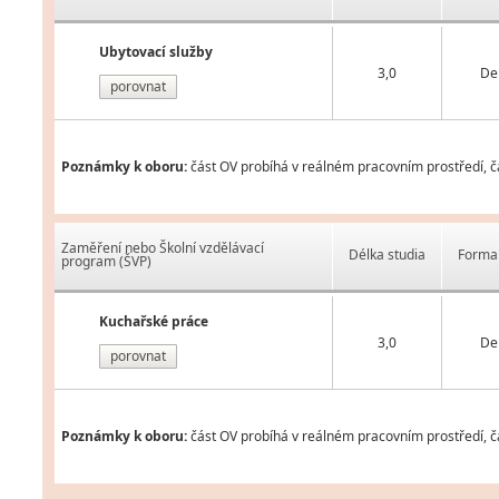
Ubytovací služby
3,0
De
porovnat
Poznámky k oboru:
část OV probíhá v reálném pracovním prostředí, čá
Zaměření nebo Školní vzdělávací
Délka studia
Forma 
program (ŠVP)
Kuchařské práce
3,0
De
porovnat
Poznámky k oboru:
část OV probíhá v reálném pracovním prostředí, čá