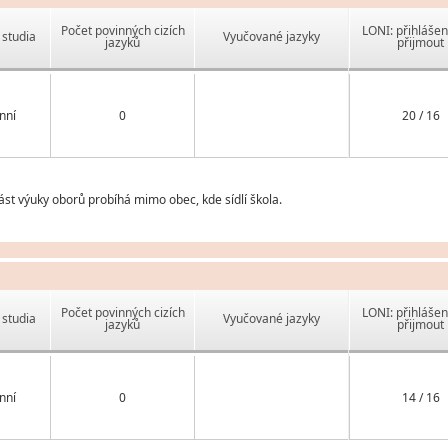
Počet povinných cizích
LONI: přihlášen
studia
Vyučované jazyky
jazyků
přijmout
nní
0
20 / 16
st výuky oborů probíhá mimo obec, kde sídlí škola.
Počet povinných cizích
LONI: přihlášen
studia
Vyučované jazyky
jazyků
přijmout
nní
0
14 / 16