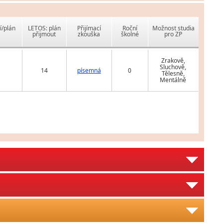
í/plán
LETOS: plán
Přijímací
Roční
Možnost studia
přijmout
zkouška
školné
pro ZP
Zrakově,
Sluchově,
14
písemná
0
Tělesně,
Mentálně