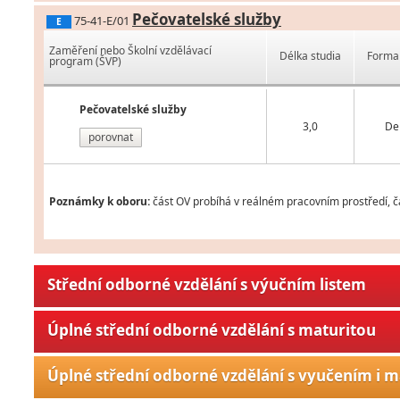
Pečovatelské služby
75-41-E/01
E
Zaměření nebo Školní vzdělávací
Délka studia
Forma 
program (ŠVP)
Pečovatelské služby
3,0
De
porovnat
Poznámky k oboru:
část OV probíhá v reálném pracovním prostředí, čá
Střední odborné vzdělání s výučním listem
Úplné střední odborné vzdělání s maturitou
Úplné střední odborné vzdělání s vyučením i m