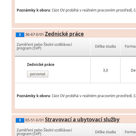
Poznámky k oboru:
část OV probíhá v reálném pracovním prostředí, čá
Zednické práce
36-67-E/01
E
Zaměření nebo Školní vzdělávací
Délka studia
Forma 
program (ŠVP)
Zednické práce
3,0
De
porovnat
Poznámky k oboru:
část OV probíhá v reálném pracovním prostředí, čá
Stravovací a ubytovací služby
65-51-E/01
E
Zaměření nebo Školní vzdělávací
Délka studia
Forma 
program (ŠVP)