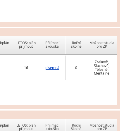
í/plán
LETOS: plán
Přijímací
Roční
Možnost studia
přijmout
zkouška
školné
pro ZP
Zrakově,
Sluchově,
16
písemná
0
Tělesně,
Mentálně
í/plán
LETOS: plán
Přijímací
Roční
Možnost studia
přijmout
zkouška
školné
pro ZP