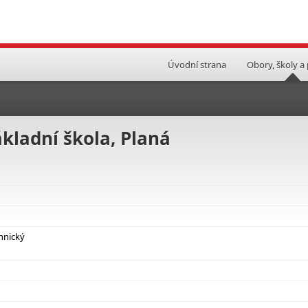
Úvodní strana
Obory, školy a
ákladní škola, Planá
hnický