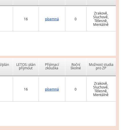
Zrakově,
Sluchově,
16
písemná
0
Tělesně,
Mentálně
í/plán
LETOS: plán
Přijímací
Roční
Možnost studia
přijmout
zkouška
školné
pro ZP
Zrakově,
Sluchově,
16
písemná
0
Tělesně,
Mentálně