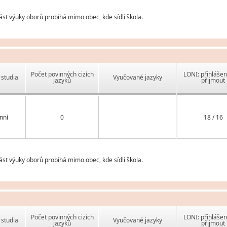
st výuky oborů probíhá mimo obec, kde sídlí škola.
Počet povinných cizích
LONI: přihlášen
studia
Vyučované jazyky
jazyků
přijmout
nní
0
18 / 16
st výuky oborů probíhá mimo obec, kde sídlí škola.
Počet povinných cizích
LONI: přihlášen
studia
Vyučované jazyky
jazyků
přijmout