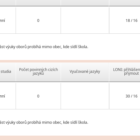
nní
0
18 / 16
st výuky oborů probíhá mimo obec, kde sídlí škola.
Počet povinných cizích
LONI: přihlášen
studia
Vyučované jazyky
jazyků
přijmout
nní
0
30 / 16
st výuky oborů probíhá mimo obec, kde sídlí škola.