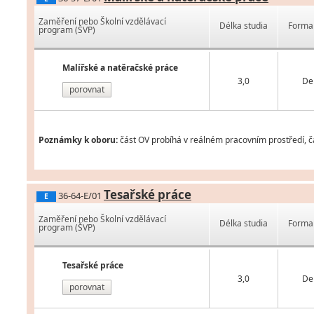
Zaměření nebo Školní vzdělávací
Délka studia
Forma 
program (ŠVP)
Malířské a natěračské práce
3,0
De
porovnat
Poznámky k oboru:
část OV probíhá v reálném pracovním prostředí, čá
Tesařské práce
36-64-E/01
E
Zaměření nebo Školní vzdělávací
Délka studia
Forma 
program (ŠVP)
Tesařské práce
3,0
De
porovnat