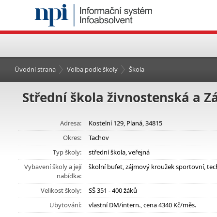
Úvodní strana
Volba podle školy
Škola
Střední škola živnostenská a Z
Adresa:
Kostelní 129, Planá, 34815
Okres:
Tachov
Typ školy:
střední škola, veřejná
Vybavení školy a její
školní bufet, zájmový kroužek sportovní, tec
nabídka:
Velikost školy:
SŠ 351 - 400 žáků
Ubytování:
vlastní DM/intern., cena 4340 Kč/měs.