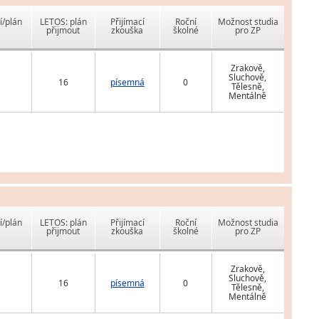
í/plán
LETOS: plán
Přijímací
Roční
Možnost studia
přijmout
zkouška
školné
pro ZP
Zrakově,
Sluchově,
16
písemná
0
Tělesně,
Mentálně
í/plán
LETOS: plán
Přijímací
Roční
Možnost studia
přijmout
zkouška
školné
pro ZP
Zrakově,
Sluchově,
16
písemná
0
Tělesně,
Mentálně