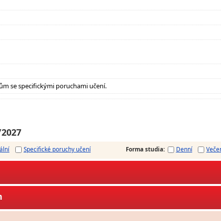
ům se specifickými poruchami učení.
/2027
ální
Specifické poruchy učení
Forma studia
:
Denní
Veče
m