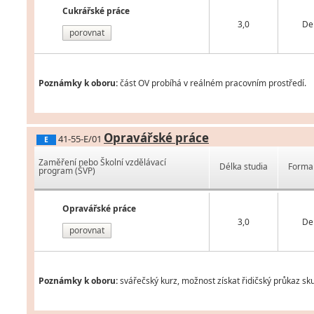
Cukrářské práce
3,0
De
porovnat
Poznámky k oboru:
část OV probíhá v reálném pracovním prostředí.
Opravářské práce
41-55-E/01
E
Zaměření nebo Školní vzdělávací
Délka studia
Forma 
program (ŠVP)
Opravářské práce
3,0
De
porovnat
Poznámky k oboru:
svářečský kurz, možnost získat řidičský průkaz sk