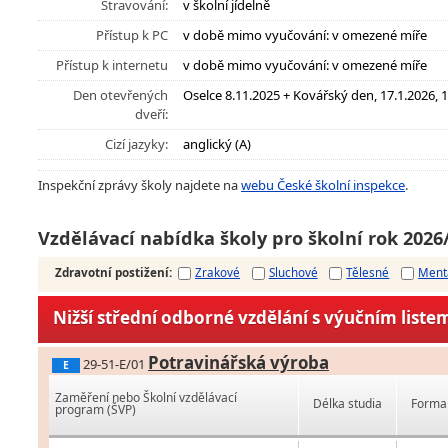
Stravování:
v školní jídelně
Přístup k PC
v době mimo vyučování: v omezené míře
Přístup k internetu
v době mimo vyučování: v omezené míře
Den otevřených
Oselce 8.11.2025 + Kovářský den, 17.1.2026, 1
dveří:
Cizí jazyky:
anglický (A)
Inspekční zprávy školy najdete na
webu České školní inspekce
.
Vzdělávací nabídka školy pro školní rok 2026
Zdravotní postižení
:
Zrakové
Sluchové
Tělesné
Ment
Nižší střední odborné vzdělání s výučním liste
Potravinářská výroba
29-51-E/01
E
Zaměření nebo Školní vzdělávací
Délka studia
Forma 
program (ŠVP)