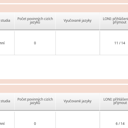
Počet povinných cizích
LONI: přihlášen
studia
Vyučované jazyky
jazyků
přijmout
nní
0
11 / 14
Počet povinných cizích
LONI: přihlášen
studia
Vyučované jazyky
jazyků
přijmout
nní
0
6 / 14