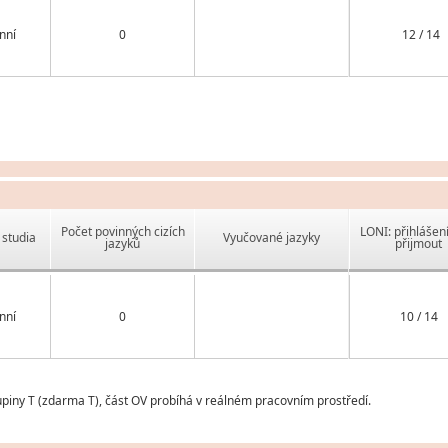
nní
0
12 / 14
Počet povinných cizích
LONI: přihlášen
studia
Vyučované jazyky
jazyků
přijmout
nní
0
10 / 14
upiny T (zdarma T), část OV probíhá v reálném pracovním prostředí.