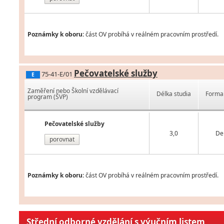
Poznámky k oboru:
část OV probíhá v reálném pracovním prostředí.
Pečovatelské služby
75-41-E/01
E
Zaměření nebo Školní vzdělávací
Délka studia
Forma 
program (ŠVP)
Pečovatelské služby
3,0
De
porovnat
Poznámky k oboru:
část OV probíhá v reálném pracovním prostředí.
Střední odborné vzdělání s výučním listem