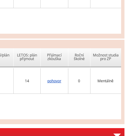
í/plán
LETOS: plán
Přijímací
Roční
Možnost studia
přijmout
zkouška
školné
pro ZP
14
pohovor
0
Mentálně