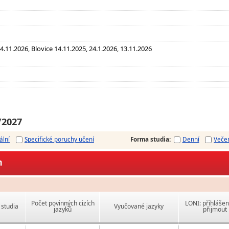
4.11.2026, Blovice 14.11.2025, 24.1.2026, 13.11.2026
/2027
ální
Specifické poruchy učení
Forma studia
:
Denní
Veče
m
Počet povinných cizích
LONI: přihlášen
studia
Vyučované jazyky
jazyků
přijmout