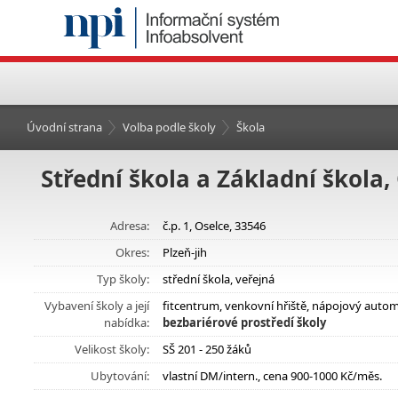
Úvodní strana
Volba podle školy
Škola
Střední škola a Základní škola,
Adresa:
č.p. 1, Oselce, 33546
Okres:
Plzeň-jih
Typ školy:
střední škola, veřejná
Vybavení školy a její
fitcentrum, venkovní hřiště, nápojový auto
nabídka:
bezbariérové prostředí školy
Velikost školy:
SŠ 201 - 250 žáků
Ubytování:
vlastní DM/intern., cena 900-1000 Kč/měs.