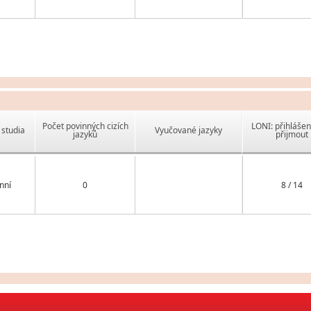
Počet povinných cizích
LONI: přihlášen
studia
Vyučované jazyky
jazyků
přijmout
nní
0
8 / 14