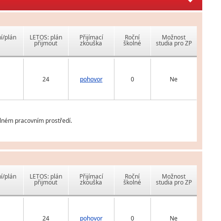
í/plán
LETOS: plán
Přijímací
Roční
Možnost
přijmout
zkouška
školné
studia pro ZP
24
pohovor
0
Ne
álném pracovním prostředí.
í/plán
LETOS: plán
Přijímací
Roční
Možnost
přijmout
zkouška
školné
studia pro ZP
24
pohovor
0
Ne