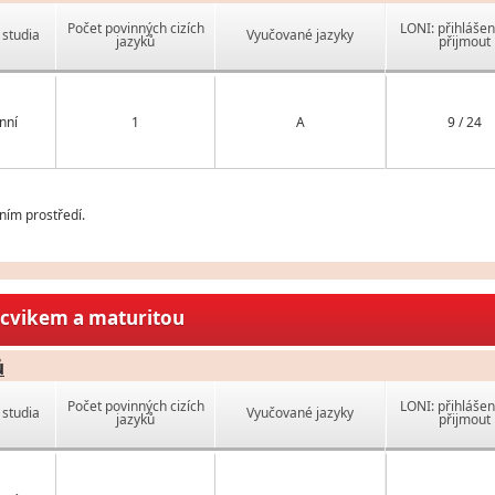
Počet povinných cizích
LONI: přihlášen
studia
Vyučované jazyky
jazyků
přijmout
nní
1
A
9 / 24
ním prostředí.
ýcvikem a maturitou
ů
Počet povinných cizích
LONI: přihlášen
studia
Vyučované jazyky
jazyků
přijmout