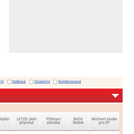
rní
Dálková
Distanční
Kombinovaná
í/plán
LETOS: plán
Přijímací
Roční
Možnost studia
přijmout
zkouška
školné
pro ZP