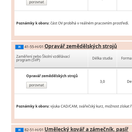
porovnat
Poznámky k oboru:
část OV probíhá v reálném pracovním prostředí.
Opravář zemědělských strojů
41-55-H/01
H
Zaměření nebo Školní vzdělávací
Délka studia
Forma 
program (ŠVP)
Opravář zemědělských strojů
3,0
De
porovnat
Poznámky k oboru:
výuka CAD/CAM, svářečský kurz, možnost získat řid
Umělecký kovář a zámečník, pasíř
82-51-H/01
H