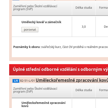
Zaměření nebo Školní vzdělávací
Délka studia
Forma 
program (ŠVP)
Umělecký kovář a zámečník
3,0
De
porovnat
Poznámky k oboru:
svářečský kurz, část OV probíhá v reálném pracov
Úplné střední odborné vzdělání s odborným v
Uměleckořemeslné zpracování kov
82-51-L/01
L/0
Zaměření nebo Školní vzdělávací
Délka studia
Forma 
program (ŠVP)
Uměleckořemeslné zpracování
kovů