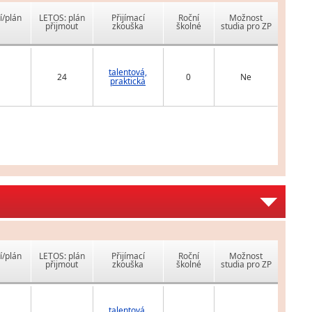
í/plán
LETOS: plán
Přijímací
Roční
Možnost
přijmout
zkouška
školné
studia pro ZP
talentová,
24
0
Ne
praktická
í/plán
LETOS: plán
Přijímací
Roční
Možnost
přijmout
zkouška
školné
studia pro ZP
talentová,