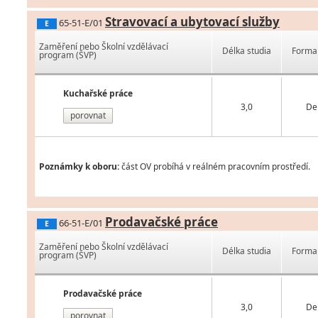
Stravovací a ubytovací služby
65-51-E/01
E
Zaměření nebo Školní vzdělávací
Délka studia
Forma 
program (ŠVP)
Kuchařské práce
3,0
De
porovnat
Poznámky k oboru:
část OV probíhá v reálném pracovním prostředí.
Prodavačské práce
66-51-E/01
E
Zaměření nebo Školní vzdělávací
Délka studia
Forma 
program (ŠVP)
Prodavačské práce
3,0
De
porovnat