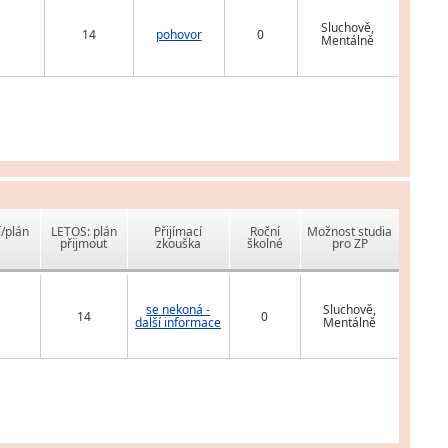
Sluchově,
14
pohovor
0
Mentálně
í/plán
LETOS: plán
Přijímací
Roční
Možnost studia
přijmout
zkouška
školné
pro ZP
se nekoná -
Sluchově,
14
0
další informace
Mentálně