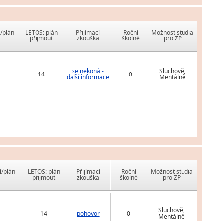
í/plán
LETOS: plán
Přijímací
Roční
Možnost studia
přijmout
zkouška
školné
pro ZP
se nekoná -
Sluchově,
14
0
další informace
Mentálně
í/plán
LETOS: plán
Přijímací
Roční
Možnost studia
přijmout
zkouška
školné
pro ZP
Sluchově,
14
pohovor
0
Mentálně