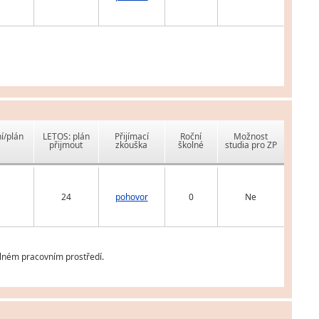
í/plán
LETOS: plán
Přijímací
Roční
Možnost
přijmout
zkouška
školné
studia pro ZP
24
pohovor
0
Ne
álném pracovním prostředí.