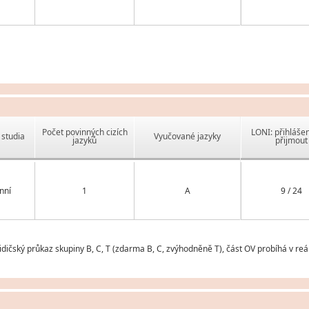
Počet povinných cizích
LONI: přihlášen
studia
Vyučované jazyky
jazyků
přijmout
nní
1
A
9 / 24
ičský průkaz skupiny B, C, T (zdarma B, C, zvýhodněně T), část OV probíhá v re