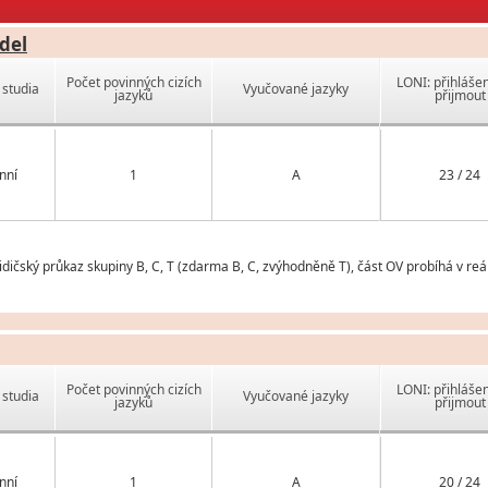
del
Počet povinných cizích
LONI: přihlášen
studia
Vyučované jazyky
jazyků
přijmout
nní
1
A
23 / 24
ičský průkaz skupiny B, C, T (zdarma B, C, zvýhodněně T), část OV probíhá v re
Počet povinných cizích
LONI: přihlášen
studia
Vyučované jazyky
jazyků
přijmout
nní
1
A
20 / 24