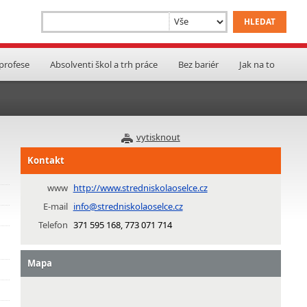
 profese
Absolventi škol a trh práce
Bez bariér
Jak na to
vytisknout
Kontakt
www
http://www.stredniskolaoselce.cz
E-mail
info@stredniskolaoselce.cz
Telefon
371 595 168, 773 071 714
Mapa