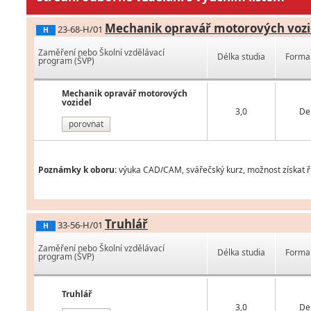
Mechanik opravář motorových vozi
23-68-H/01
H
Zaměření nebo Školní vzdělávací
Délka studia
Forma 
program (ŠVP)
Mechanik opravář motorových
vozidel
3,0
De
porovnat
Poznámky k oboru:
výuka CAD/CAM, svářečský kurz, možnost získat řid
Truhlář
33-56-H/01
H
Zaměření nebo Školní vzdělávací
Délka studia
Forma 
program (ŠVP)
Truhlář
3,0
De