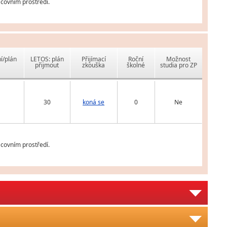
covním prostředí.
í/plán
LETOS: plán
Přijímací
Roční
Možnost
přijmout
zkouška
školné
studia pro ZP
30
koná se
0
Ne
covním prostředí.