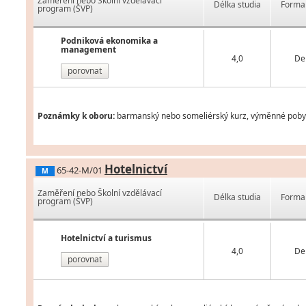
Zaměření nebo Školní vzdělávací
Délka studia
Forma 
program (ŠVP)
Podniková ekonomika a
management
4,0
De
porovnat
Poznámky k oboru:
barmanský nebo someliérský kurz, výměnné pobyty 
Hotelnictví
65-42-M/01
M
Zaměření nebo Školní vzdělávací
Délka studia
Forma 
program (ŠVP)
Hotelnictví a turismus
4,0
De
porovnat