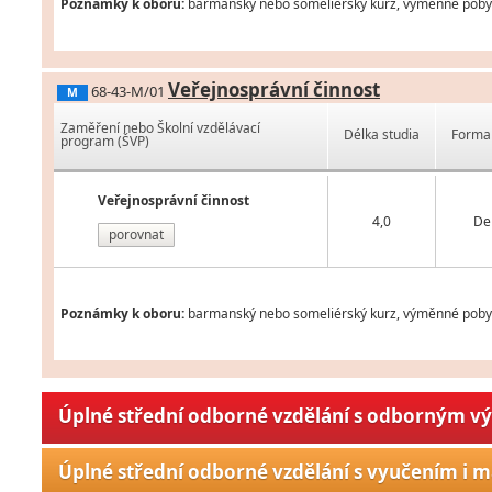
Poznámky k oboru:
barmanský nebo someliérský kurz, výměnné pobyty 
Veřejnosprávní činnost
68-43-M/01
M
Zaměření nebo Školní vzdělávací
Délka studia
Forma 
program (ŠVP)
Veřejnosprávní činnost
4,0
De
porovnat
Poznámky k oboru:
barmanský nebo someliérský kurz, výměnné pobyty 
Úplné střední odborné vzdělání s odborným v
Úplné střední odborné vzdělání s vyučením i m