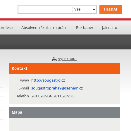
 profese
Absolventi škol a trh práce
Bez bariér
Jak na to
vytisknout
Kontakt
www
http://sougastro.cz
E-mail
sougastropraha9@seznam.cz
Telefon
281 028 904, 281 028 956
Mapa