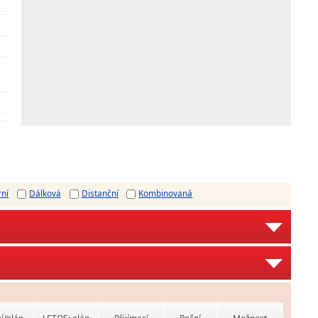
rní
Dálková
Distanční
Kombinovaná