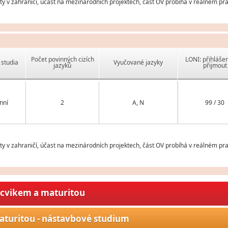
v zahraničí, účast na mezinárodních projektech, část OV probíhá v reálném pra
Počet povinných cizích
LONI: přihlášen
studia
Vyučované jazyky
jazyků
přijmout
nní
2
A, N
99 / 30
v zahraničí, účast na mezinárodních projektech, část OV probíhá v reálném pra
ýcvikem a maturitou
aturitou - nástavbové studium