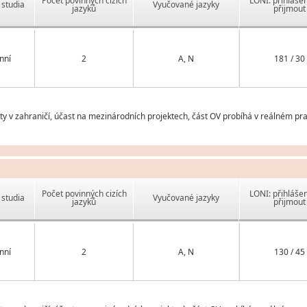
Počet povinných cizích
LONI: přihlášen
studia
Vyučované jazyky
jazyků
přijmout
nní
2
A, N
181 / 30
v zahraničí, účast na mezinárodních projektech, část OV probíhá v reálném pra
Počet povinných cizích
LONI: přihlášen
studia
Vyučované jazyky
jazyků
přijmout
nní
2
A, N
130 / 45