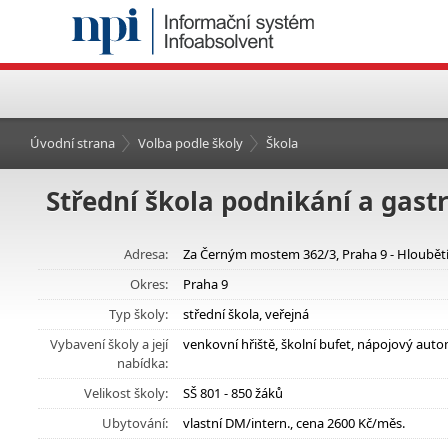
Úvodní strana
Volba podle školy
Škola
Střední škola podnikání a gas
Adresa:
Za Černým mostem 362/3, Praha 9 - Hloubětí
Okres:
Praha 9
Typ školy:
střední škola, veřejná
Vybavení školy a její
venkovní hřiště, školní bufet, nápojový au
nabídka:
Velikost školy:
SŠ 801 - 850 žáků
Ubytování:
vlastní DM/intern., cena 2600 Kč/měs.