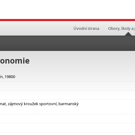
Úvodní strana
Obory, školy a
tronomie
n, 19800
tomat, zájmový kroužek sportovní, barmanský