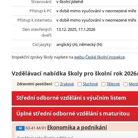
Stravování:
v školní jídelně
Přístup k PC
v době mimo vyučování: v neomezené míře
Přístup k internetu
v době mimo vyučování: v neomezené míře
Den otevřených
13.12. 2025, 17.1.2026
dveří:
Cizí jazyky:
anglický (A), německý (N)
Inspekční zprávy školy najdete na
webu České školní inspekce
.
Vzdělávací nabídka školy pro školní rok 2026
Zdravotní postižení
:
Zrakové
Sluchové
Tělesné
Ment
Střední odborné vzdělání s výučním listem
Úplné střední odborné vzdělání s maturitou
Ekonomika a podnikání
63-41-M/01
M