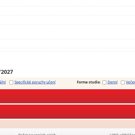
/2027
ální
Specifické poruchy učení
Forma studia
:
Denní
Veče