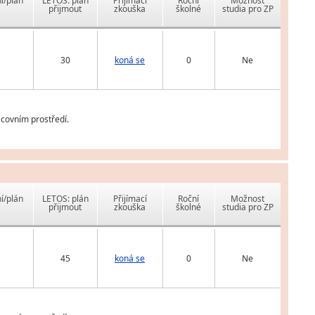
í/plán
LETOS: plán
Přijímací
Roční
Možnost
přijmout
zkouška
školné
studia pro ZP
30
koná se
0
Ne
covním prostředí.
í/plán
LETOS: plán
Přijímací
Roční
Možnost
přijmout
zkouška
školné
studia pro ZP
45
koná se
0
Ne