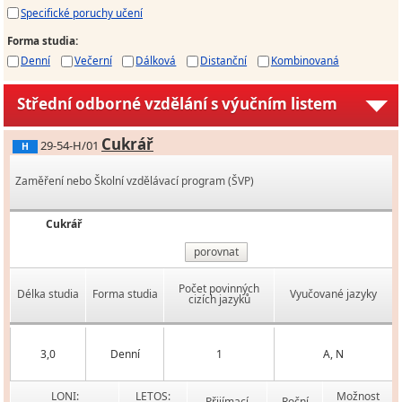
Specifické poruchy učení
Forma studia
:
Denní
Večerní
Dálková
Distanční
Kombinovaná
Střední odborné vzdělání s výučním listem
Cukrář
29-54-H/01
H
Zaměření nebo Školní vzdělávací program (ŠVP)
Cukrář
porovnat
Počet povinných
Délka studia
Forma studia
Vyučované jazyky
cizích jazyků
3,0
Denní
1
A, N
LONI:
LETOS:
Možnost
Přijímací
Roční