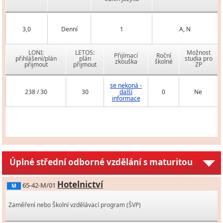
3,0
Denní
1
A, N
LONI:
LETOS:
Možnost
Přijímací
Roční
přihlášení/plán
plán
studia pro
zkouška
školné
přijmout
přijmout
ZP
se nekoná -
238 / 30
30
další
0
Ne
informace
Úplné střední odborné vzdělání s maturitou
Hotelnictví
65-42-M/01
M
Zaměření nebo Školní vzdělávací program (ŠVP)