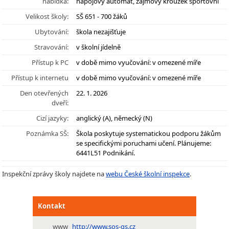
nabídka:
nápojový automat, zájmový kroužek sportovní
Velikost školy:
SŠ 651 - 700 žáků
Ubytování:
škola nezajišťuje
Stravování:
v školní jídelně
Přístup k PC
v době mimo vyučování: v omezené míře
Přístup k internetu
v době mimo vyučování: v omezené míře
Den otevřených
22. 1. 2026
dveří:
Cizí jazyky:
anglický (A), německý (N)
Poznámka SŠ:
Škola poskytuje systematickou podporu žákům
se specifickými poruchami učení. Plánujeme:
6441L51 Podnikání.
Inspekční zprávy školy najdete na
webu České školní inspekce
.
Kontakt
www
http://www.sos-gs.cz