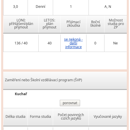
3,0
Denní
1
A, N
LONI:
LETOS:
Možnost
Přijímací
Roční
přihlášení/plán
plán
studia pro
zkouška
školné
přijmout
přijmout
ZP
se nekoná -
136 / 40
40
další
0
Ne
informace
Zaměření nebo Školní vzdělávací program (ŠVP)
Kuchař
porovnat
Počet povinných
Délka studia
Forma studia
Vyučované jazyky
cizích jazyků