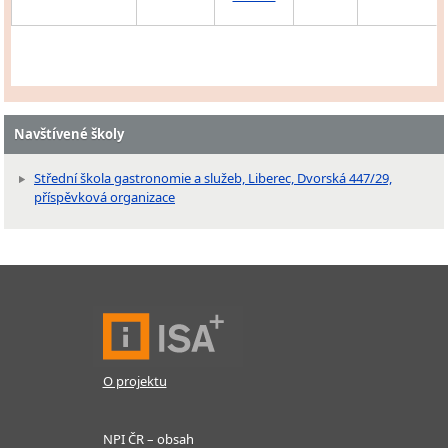
Navštívené školy
Střední škola gastronomie a služeb, Liberec, Dvorská 447/29,
příspěvková organizace
O projektu
NPI ČR – obsah