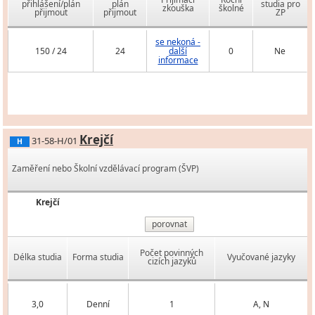
přihlášení/plán
plán
studia pro
zkouška
školné
přijmout
přijmout
ZP
se nekoná -
150 / 24
24
další
0
Ne
informace
Krejčí
31-58-H/01
H
Zaměření nebo Školní vzdělávací program (ŠVP)
Krejčí
porovnat
Počet povinných
Délka studia
Forma studia
Vyučované jazyky
cizích jazyků
3,0
Denní
1
A, N