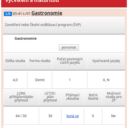
výcvikem a maturitou
Gastronomie
65-41-L/01
L/0
Zaměření nebo Školní vzdělávací program (ŠVP)
Gastronomie
porovnat
Počet povinných
Délka studia
Forma studia
Vyučované jazyky
cizích jazyků
4,0
Denní
1
A, N
LONI:
LETOS:
Možnost
Přijímací
Roční
přihlášení/plán
plán
studia pro
zkouška
školné
přijmout
přijmout
ZP
64 / 30
30
koná se
0
Ne