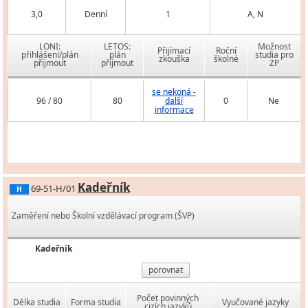
3,0
Denní
1
A, N
LONI:
LETOS:
Možnost
Přijímací
Roční
přihlášení/plán
plán
studia pro
zkouška
školné
přijmout
přijmout
ZP
se nekoná -
96 / 80
80
další
0
Ne
informace
Kadeřník
69-51-H/01
H
Zaměření nebo Školní vzdělávací program (ŠVP)
Kadeřník
porovnat
Počet povinných
Délka studia
Forma studia
Vyučované jazyky
cizích jazyků