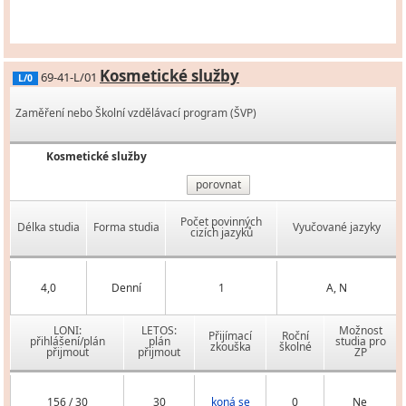
Kosmetické služby
69-41-L/01
L/0
Zaměření nebo Školní vzdělávací program (ŠVP)
Kosmetické služby
porovnat
Počet povinných
Délka studia
Forma studia
Vyučované jazyky
cizích jazyků
4,0
Denní
1
A, N
LONI:
LETOS:
Možnost
Přijímací
Roční
přihlášení/plán
plán
studia pro
zkouška
školné
přijmout
přijmout
ZP
156 / 30
30
koná se
0
Ne