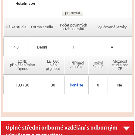
Hotelnictví
porovnat
Počet povinných
Délka studia
Forma studia
Vyučované jazyky
cizích jazyků
4,0
Denní
1
A
LONI:
LETOS:
Možnost
Přijímací
Roční
přihlášení/plán
plán
studia pro
zkouška
školné
přijmout
přijmout
ZP
133 / 30
30
koná se
0
Ne
Úplné střední odborné vzdělání s odborným