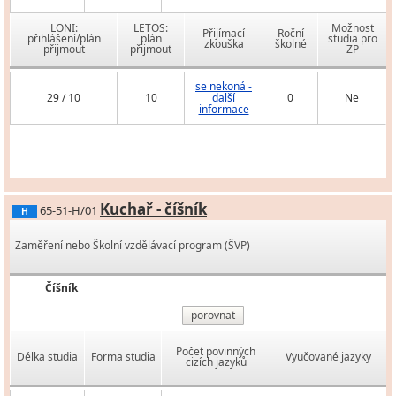
LONI:
LETOS:
Možnost
Přijímací
Roční
přihlášení/plán
plán
studia pro
zkouška
školné
přijmout
přijmout
ZP
se nekoná -
29 / 10
10
další
0
Ne
informace
Kuchař - číšník
65-51-H/01
H
Zaměření nebo Školní vzdělávací program (ŠVP)
Číšník
porovnat
Počet povinných
Délka studia
Forma studia
Vyučované jazyky
cizích jazyků