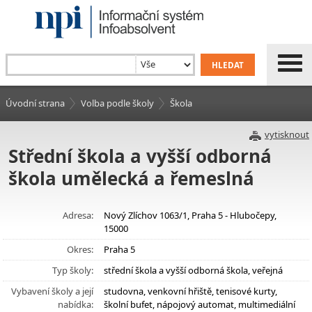
Úvodní strana
Volba podle školy
Škola
vytisknout
Střední škola a vyšší odborná
škola umělecká a řemeslná
Adresa:
Nový Zlíchov 1063/1, Praha 5 - Hlubočepy,
15000
Okres:
Praha 5
Typ školy:
střední škola a vyšší odborná škola, veřejná
Vybavení školy a její
studovna, venkovní hřiště, tenisové kurty,
nabídka:
školní bufet, nápojový automat, multimediální