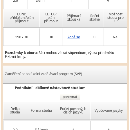
2,0
Denní
1
A
LONI:
LETOS:
Možnost
Přijímací
Roční
přihlášení/plán
plán
studia pro
zkouška
školné
přijmout
přijmout
ZP
156 / 30
30
koná se
0
Ne
Poznámky k oboru:
žáci mohou získat stipendium, výuka předmětu
Fiktivní firmy.
Zaměření nebo Školní vzdělávací program (ŠVP)
Podnikání - dálkové nástavbové studium
porovnat
Délka
Počet povinných
Forma studia
Vyučované jazyky
studia
cizích jazyků
2,0
Dálková
1
A