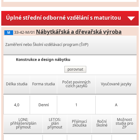
Úplné střední odborné vzdělání s maturitou
Nábytkářská a dřevařská výroba
33-42-M/01
M
Zaměření nebo Školní vzdělávací program (ŠVP)
Konstrukce a design nábytku
porovnat
Počet povinných
Délka studia
Forma studia
Vyučované jazyky
cizích jazyků
4,0
Denní
1
A
LONI:
LETOS:
Možnost
Přijímací
Roční
přihlášení/plán
plán
studia pro
zkouška
školné
přijmout
přijmout
ZP