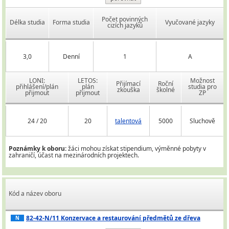
Počet povinných
Délka studia
Forma studia
Vyučované jazyky
cizích jazyků
3,0
Denní
1
A
LONI:
LETOS:
Možnost
Přijímací
Roční
přihlášení/plán
plán
studia pro
zkouška
školné
přijmout
přijmout
ZP
24 / 20
20
talentová
5000
Sluchově
Poznámky k oboru:
žáci mohou získat stipendium, výměnné pobyty v
zahraničí, účast na mezinárodních projektech.
Kód a název oboru
82-42-N/11 Konzervace a restaurování předmětů ze dřeva
N