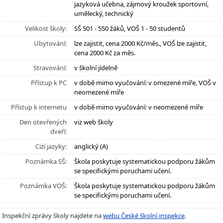
jazyková učebna, zájmový kroužek sportovní,
umělecký, technický
Velikost školy:
SŠ 501 - 550 žáků, VOŠ 1 - 50 studentů
Ubytování:
lze zajistit, cena 2000 Kč/měs., VOŠ lze zajistit,
cena 2000 Kč za měs.
Stravování:
v školní jídelně
Přístup k PC
v době mimo vyučování: v omezené míře, VOŠ v
neomezené míře
Přístup k internetu
v době mimo vyučování: v neomezené míře
Den otevřených
viz web školy
dveří:
Cizí jazyky:
anglický (A)
Poznámka SŠ:
Škola poskytuje systematickou podporu žákům
se specifickými poruchami učení.
Poznámka VOŠ:
Škola poskytuje systematickou podporu žákům
se specifickými poruchami učení.
Inspekční zprávy školy najdete na
webu České školní inspekce
.