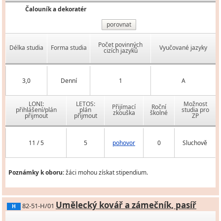
Čalouník a dekoratér
porovnat
Počet povinných
Délka studia
Forma studia
Vyučované jazyky
cizích jazyků
3,0
Denní
1
A
LONI:
LETOS:
Možnost
Přijímací
Roční
přihlášení/plán
plán
studia pro
zkouška
školné
přijmout
přijmout
ZP
11 / 5
5
pohovor
0
Sluchově
Poznámky k oboru:
žáci mohou získat stipendium.
Umělecký kovář a zámečník, pasíř
82-51-H/01
H