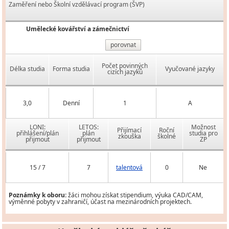
Zaměření nebo Školní vzdělávací program (ŠVP)
Umělecké kovářství a zámečnictví
porovnat
Počet povinných
Délka studia
Forma studia
Vyučované jazyky
cizích jazyků
3,0
Denní
1
A
LONI:
LETOS:
Možnost
Přijímací
Roční
přihlášení/plán
plán
studia pro
zkouška
školné
přijmout
přijmout
ZP
15 / 7
7
talentová
0
Ne
Poznámky k oboru:
žáci mohou získat stipendium, výuka CAD/CAM,
výměnné pobyty v zahraničí, účast na mezinárodních projektech.