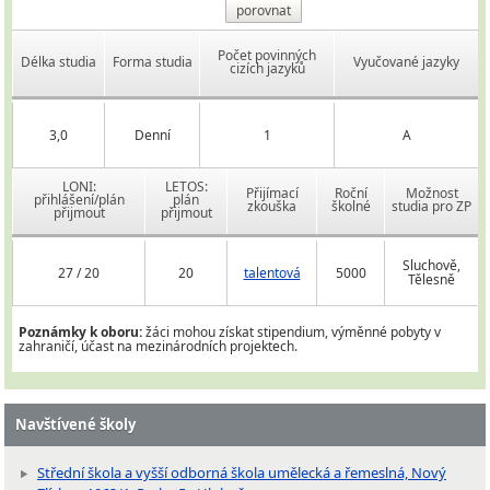
porovnat
Počet povinných
Délka studia
Forma studia
Vyučované jazyky
cizích jazyků
3,0
Denní
1
A
LONI:
LETOS:
Přijímací
Roční
Možnost
přihlášení/plán
plán
zkouška
školné
studia pro ZP
přijmout
přijmout
Sluchově,
27 / 20
20
talentová
5000
Tělesně
Poznámky k oboru:
žáci mohou získat stipendium, výměnné pobyty v
zahraničí, účast na mezinárodních projektech.
Navštívené školy
Střední škola a vyšší odborná škola umělecká a řemeslná, Nový