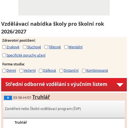
Vzdělávací nabídka školy pro školní rok
2026/2027
Zdravotní postižení
:
Zrakové
Sluchové
Tělesné
Mentální
Specifické poruchy učení
Forma studia
:
Denní
Večerní
Dálková
Distanční
Kombinovaná
Střední odborné vzdělání s výučním listem
Truhlář
33-56-H/01
H
Zaměření nebo Školní vzdělávací program (ŠVP)
Truhlář