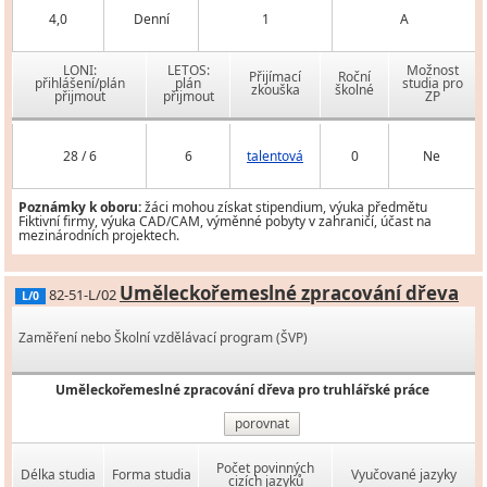
4,0
Denní
1
A
LONI:
LETOS:
Možnost
Přijímací
Roční
přihlášení/plán
plán
studia pro
zkouška
školné
přijmout
přijmout
ZP
28 / 6
6
talentová
0
Ne
Poznámky k oboru:
žáci mohou získat stipendium, výuka předmětu
Fiktivní firmy, výuka CAD/CAM, výměnné pobyty v zahraničí, účast na
mezinárodních projektech.
Uměleckořemeslné zpracování dřeva
82-51-L/02
L/0
Zaměření nebo Školní vzdělávací program (ŠVP)
Uměleckořemeslné zpracování dřeva pro truhlářské práce
porovnat
Počet povinných
Délka studia
Forma studia
Vyučované jazyky
cizích jazyků