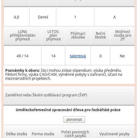
4,0
Denní
1
A
LONI:
LETOS:
Možnost
Přijímací
Roční
přihlášení/plán
plán
studia pro
zkouška
školné
přijmout
přijmout
ZP
49 / 14
14
talentová
0
Ne
Poznámky k oboru:
žáci mohou získat stipendium, výuka předmětu
Fiktivní firmy, výuka CAD/CAM, výměnné pobyty v zahraničí, účast na
mezinárodních projektech.
Zaměření nebo Školní vzdělávací program (ŠVP)
Uměleckořemeslné zpracování dřeva pro řezbářské práce
porovnat
Počet povinných
Délka studia
Forma studia
Vyučované jazyky
cizích jazyků