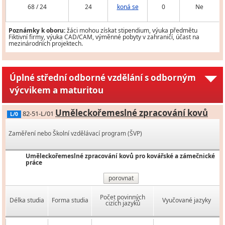
68 / 24
24
koná se
0
Ne
Poznámky k oboru:
žáci mohou získat stipendium, výuka předmětu
Fiktivní firmy, výuka CAD/CAM, výměnné pobyty v zahraničí, účast na
mezinárodních projektech.
Úplné střední odborné vzdělání s odborným
výcvikem a maturitou
Uměleckořemeslné zpracování kovů
82-51-L/01
L/0
Zaměření nebo Školní vzdělávací program (ŠVP)
Uměleckořemeslné zpracování kovů pro kovářské a zámečnické
práce
porovnat
Počet povinných
Délka studia
Forma studia
Vyučované jazyky
cizích jazyků