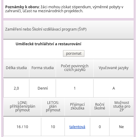
Poznámky k oboru:
žáci mohou získat stipendium, výměnné pobyty v
zahraničí, účast na mezinárodních projektech.
Zaměření nebo Školní vzdělávací program (ŠVP)
Umělecké truhlářství a restaurování
porovnat
Počet povinných
Délka studia
Forma studia
Vyučované jazyky
cizích jazyků
2,0
Denní
1
A
LONI:
LETOS:
Možnost
Přijímací
Roční
přihlášení/plán
plán
studia pro
zkouška
školné
přijmout
přijmout
ZP
16 / 10
10
talentová
0
Ne