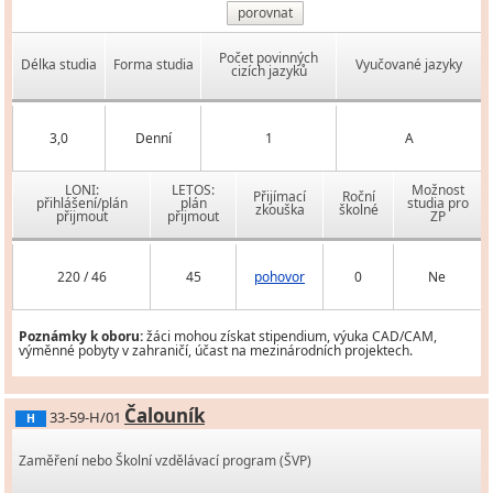
porovnat
Počet povinných
Délka studia
Forma studia
Vyučované jazyky
cizích jazyků
3,0
Denní
1
A
LONI:
LETOS:
Možnost
Přijímací
Roční
přihlášení/plán
plán
studia pro
zkouška
školné
přijmout
přijmout
ZP
220 / 46
45
pohovor
0
Ne
Poznámky k oboru:
žáci mohou získat stipendium, výuka CAD/CAM,
výměnné pobyty v zahraničí, účast na mezinárodních projektech.
Čalouník
33-59-H/01
H
Zaměření nebo Školní vzdělávací program (ŠVP)