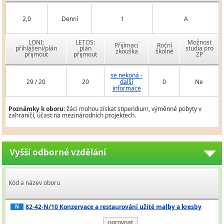
2,0
Denní
1
A
LONI:
LETOS:
Možnost
Přijímací
Roční
přihlášení/plán
plán
studia pro
zkouška
školné
přijmout
přijmout
ZP
se nekoná -
29 / 20
20
další
0
Ne
informace
Poznámky k oboru:
žáci mohou získat stipendium, výměnné pobyty v
zahraničí, účast na mezinárodních projektech.
Vyšší odborné vzdělání
Kód a název oboru
82-42-N/10 Konzervace a restaurování užité malby a kresby
N
porovnat