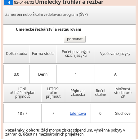
Umělecký truhlář a řezbář
82-51-H/02
H
Zaměření nebo Školní vzdělávací program (ŠVP)
Umělecké řezbářství a restaurování
porovnat
Počet povinných
Délka studia
Forma studia
Vyučované jazyky
cizích jazyků
3,0
Denní
1
A
LONI:
LETOS:
Možnost
Přijímací
Roční
přihlášení/plán
plán
studia pro
zkouška
školné
přijmout
přijmout
ZP
18 / 7
7
talentová
0
Sluchově
Poznámky k oboru:
žáci mohou získat stipendium, výměnné pobyty v
zahraničí, účast na mezinárodních projektech.