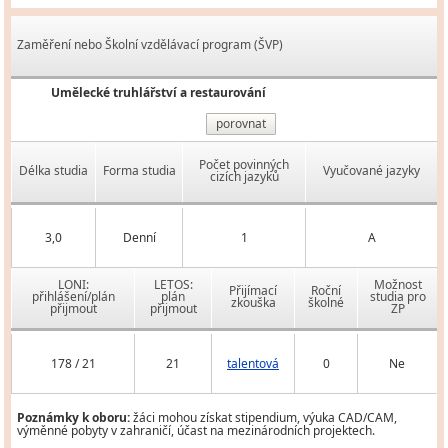
Zaměření nebo Školní vzdělávací program (ŠVP)
Umělecké truhlářství a restaurování
porovnat
Počet povinných
Délka studia
Forma studia
Vyučované jazyky
cizích jazyků
3,0
Denní
1
A
LONI:
LETOS:
Možnost
Přijímací
Roční
přihlášení/plán
plán
studia pro
zkouška
školné
přijmout
přijmout
ZP
178 / 21
21
talentová
0
Ne
Poznámky k oboru:
žáci mohou získat stipendium, výuka CAD/CAM,
výměnné pobyty v zahraničí, účast na mezinárodních projektech.