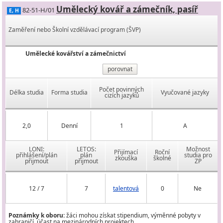
Umělecký kovář a zámečník, pasíř
82-51-H/01
E, H
Zaměření nebo Školní vzdělávací program (ŠVP)
Umělecké kovářství a zámečnictví
porovnat
Počet povinných
Délka studia
Forma studia
Vyučované jazyky
cizích jazyků
2,0
Denní
1
A
LONI:
LETOS:
Možnost
Přijímací
Roční
přihlášení/plán
plán
studia pro
zkouška
školné
přijmout
přijmout
ZP
12 / 7
7
talentová
0
Ne
Poznámky k oboru:
žáci mohou získat stipendium, výměnné pobyty v
zahraničí, účast na mezinárodních projektech.