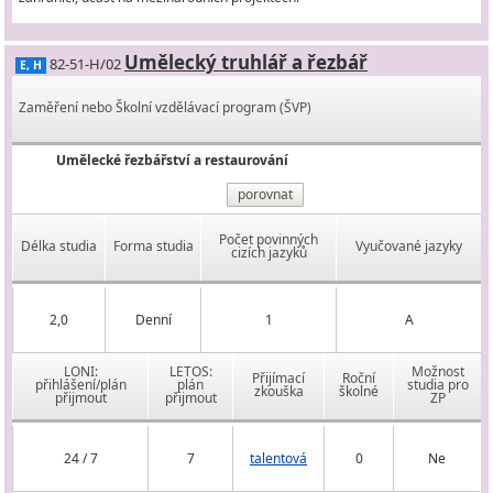
Umělecký truhlář a řezbář
82-51-H/02
E, H
Zaměření nebo Školní vzdělávací program (ŠVP)
Umělecké řezbářství a restaurování
porovnat
Počet povinných
Délka studia
Forma studia
Vyučované jazyky
cizích jazyků
2,0
Denní
1
A
LONI:
LETOS:
Možnost
Přijímací
Roční
přihlášení/plán
plán
studia pro
zkouška
školné
přijmout
přijmout
ZP
24 / 7
7
talentová
0
Ne