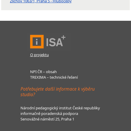
Zlíchov 1063/1, Praha 5 - Hlubočepy
O projektu
NPI ČR – obsah
TREXIMA – technické řešení
Potřebujete další informace k výběru
studia?
Národní pedagogický institut České republiky
informačně poradenská podpora
Senovážné náměstí 25, Praha 1