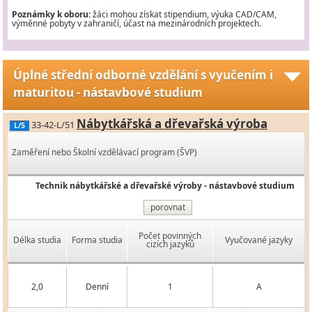
Poznámky k oboru:
žáci mohou získat stipendium, výuka CAD/CAM,
výměnné pobyty v zahraničí, účast na mezinárodních projektech.
Úplné střední odborné vzdělání s vyučením i
maturitou - nástavbové studium
Nábytkářská a dřevařská výroba
33-42-L/51
L/5
Zaměření nebo Školní vzdělávací program (ŠVP)
Technik nábytkářské a dřevařské výroby - nástavbové studium
porovnat
Počet povinných
Délka studia
Forma studia
Vyučované jazyky
cizích jazyků
2,0
Denní
1
A