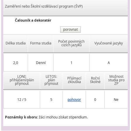
Zaměření nebo Školní vzdělávací program (ŠVP)
Čalouník a dekoratér
porovnat
Počet povinných
Délka studia
Forma studia
Vyučované jazyky
cizích jazyků
2,0
Denní
1
A
LONI:
LETOS:
Možnost
Přijímací
Roční
přihlášení/plán
plán
studia pro
zkouška
školné
přijmout
přijmout
ZP
12 / 5
5
pohovor
0
Ne
Poznámky k oboru:
žáci mohou získat stipendium.