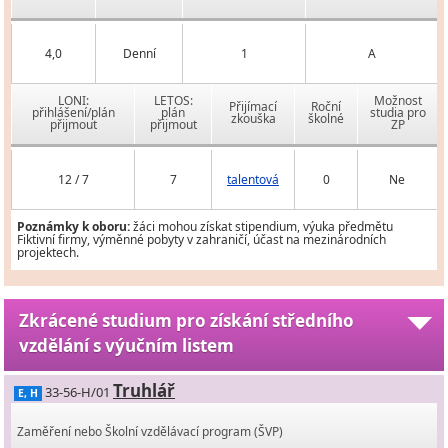
4,0
Denní
1
A
LONI:
LETOS:
Možnost
Přijímací
Roční
přihlášení/plán
plán
studia pro
zkouška
školné
přijmout
přijmout
ZP
12 / 7
7
talentová
0
Ne
Poznámky k oboru:
žáci mohou získat stipendium, výuka předmětu
Fiktivní firmy, výměnné pobyty v zahraničí, účast na mezinárodních
projektech.
Zkrácené studium pro získání středního
vzdělání s výučním listem
Truhlář
33-56-H/01
E, H
Zaměření nebo Školní vzdělávací program (ŠVP)