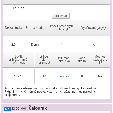
Truhlář
porovnat
Počet povinných
Délka studia
Forma studia
Vyučované jazyky
cizích jazyků
2,0
Denní
1
A
LONI:
LETOS:
Možnost
Přijímací
Roční
přihlášení/plán
plán
studia pro
zkouška
školné
přijmout
přijmout
ZP
18 / 10
10
pohovor
0
Ne
Poznámky k oboru:
žáci mohou získat stipendium, výuka předmětu
Fiktivní firmy, výměnné pobyty v zahraničí, účast na mezinárodních
projektech.
Čalouník
33-59-H/01
E, H