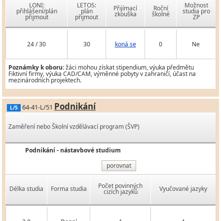
LONI:
LETOS:
Možnost
Přijímací
Roční
přihlášení/plán
plán
studia pro
zkouška
školné
přijmout
přijmout
ZP
24 / 30
30
koná se
0
Ne
Poznámky k oboru:
žáci mohou získat stipendium, výuka předmětu
Fiktivní firmy, výuka CAD/CAM, výměnné pobyty v zahraničí, účast na
mezinárodních projektech.
Podnikání
64-41-L/51
L/5
Zaměření nebo Školní vzdělávací program (ŠVP)
Podnikání - nástavbové studium
porovnat
Počet povinných
Délka studia
Forma studia
Vyučované jazyky
cizích jazyků