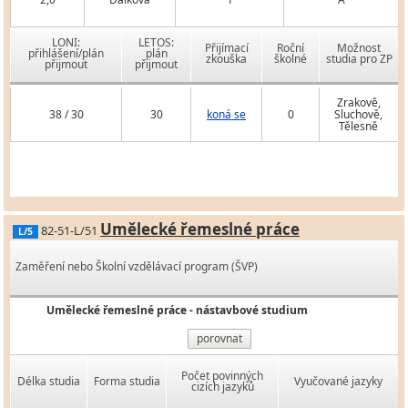
LONI:
LETOS:
Přijímací
Roční
Možnost
přihlášení/plán
plán
zkouška
školné
studia pro ZP
přijmout
přijmout
Zrakově,
38 / 30
30
koná se
0
Sluchově,
Tělesně
Umělecké řemeslné práce
82-51-L/51
L/5
Zaměření nebo Školní vzdělávací program (ŠVP)
Umělecké řemeslné práce - nástavbové studium
porovnat
Počet povinných
Délka studia
Forma studia
Vyučované jazyky
cizích jazyků