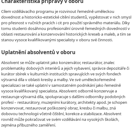
Charakteristika přípravy v oboru
Cílem vzdělávacího programu je rozvinout řemeslně uměleckou
dovednost a historicko-estetické cítění studentů, vypěstovat v nich smysl
pro přesnost v ručních pracích i cit pro použití správného materiálu. Díky
tomu studenti dosáhnou profesionální úrovně řemeslných dovedností v
oblasti restaurování a konzervování historických kreseb a maleb, a tím se
stanou vysoce kvalifikovanými specialisty v oboru své činnosti.
Uplatnění absolventů v oboru
Absolvent se může uplatnit jako konzervátor, restaurátor, znalec
problematiky dobových interiérů a jejich vybavení, správce depozitáře či
kurátor sbírek v kulturních institucích spravujících ve svých fondech
výtvarná díla v oblasti kresby a malby. Ve své uměleckořemeslné
specializaci se také uplatní v samostatném podnikání jako řemeslně
vysoce kvalifikovaný specialista. Absolvent odborně konzervuje a
restauruje výtvarná díla, spolupracuje s dalšími odborníky podobných
profesí – restaurátory, muzejními kurátory, architekty apod. Je schopen
konzervovat, restaurovat poškozený obraz, kresbu či malbu, zná
dobovou technologii včetně čištění, korekce a stabilizace. Absolvent
rovněž může pokračovat ve svém vzdělávání na vysokých školách,
zejména příbuzného zaměření.