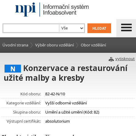
Úvodní strana
Výběr oboru vzdělání
Obor vzdělání
vytisknout
Konzervace a restaurování
N
užité malby a kresby
Kód oboru:
82-42-N/10
Kategorie vzdělání:
Vyšší odborné vzdělání
Skupina oboru:
Umění a užité umění (Kód: 82)
Výstupní certifikát:
absolutorium