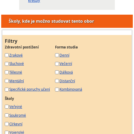
kresby
Školy, kde je možno studovat tento obor
Filtry
Zdravotní postižení
Forma studia
Zrakové
Denní
Sluchové
Večerní
Tělesné
Dálková
Mentální
Distanční
Specifické poruchy učení
Kombinovaná
Školy
Veřejné
Soukromé
Církevní
Vojenské