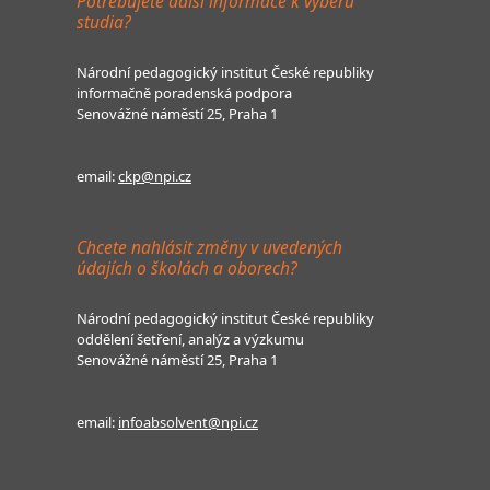
Potřebujete další informace k výběru
studia?
Národní pedagogický institut České republiky
informačně poradenská podpora
Senovážné náměstí 25, Praha 1
email:
ckp@npi.cz
Chcete nahlásit změny v uvedených
údajích o školách a oborech?
Národní pedagogický institut České republiky
oddělení šetření, analýz a výzkumu
Senovážné náměstí 25, Praha 1
email:
infoabsolvent@npi.cz