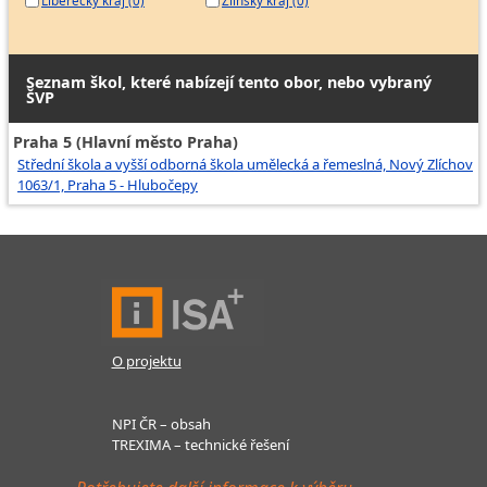
Liberecký kraj (0)
Zlínský kraj (0)
Seznam škol, které nabízejí tento obor, nebo vybraný
ŠVP
Praha 5 (Hlavní město Praha)
Střední škola a vyšší odborná škola umělecká a řemeslná, Nový Zlíchov
1063/1, Praha 5 - Hlubočepy
O projektu
NPI ČR – obsah
TREXIMA – technické řešení