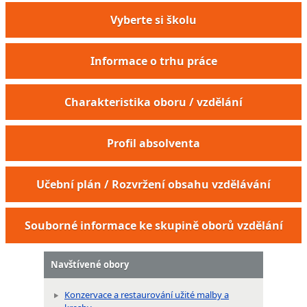
Vyberte si školu
Informace o trhu práce
Charakteristika oboru / vzdělání
Profil absolventa
Učební plán / Rozvržení obsahu vzdělávání
Souborné informace ke skupině oborů vzdělání
Navštívené obory
Konzervace a restaurování užité malby a