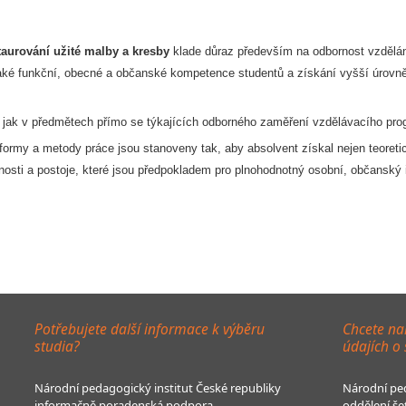
taurování užité malby a kresby
klade důraz především na odbornost vzdělání
také funkční, obecné a občanské kompetence studentů a získání vyšší úrovn
o jak v předmětech přímo se týkajících odborného zaměření vzdělávacího pr
ormy a metody práce jsou stanoveny tak, aby absolvent získal nejen teoretic
osti a postoje, které jsou předpokladem pro plnohodnotný osobní, občanský i
Potřebujete další informace k výběru
Chcete na
studia?
údajích o
Národní pedagogický institut České republiky
Národní ped
informačně poradenská podpora
oddělení še