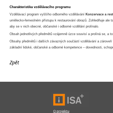
Charakteristika vzdělávacího programu
Vzdělávací program vyššího odborného vzdělávání
Konzervace a res
umělecko-řemeslném přístupu k restaurování obrazů. Zohledňuje ale 
aby se v nich obecné, občanské i odborné vzdělání prolínalo.
Obsah jednotlivých předmětů vzájemně úzce souvisí a prolíná se, a t
Obsahy předmětů i dalších závazných součástí vzdělávání a zároveň f
základní lidské, občanské a odborné kompetence – dovednosti, schopn
Zpět
O projektu