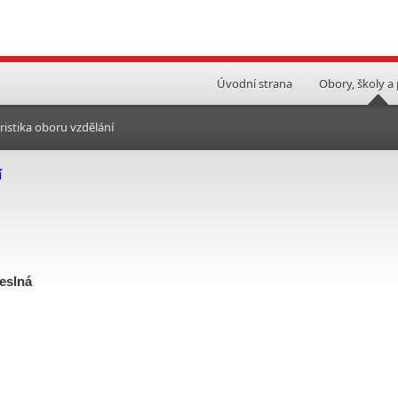
Úvodní strana
Obory, školy a
ristika oboru vzdělání
í
meslná