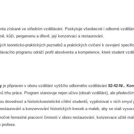
denta získané ve středním vzdělávání. Poskytuje všeobecné i odborné vzdělán
ně, kůži, pergamenu a dřevě, její konzervaci a restaurování.
ch teoreticko-praktických poznatků a praktických cvičení k osvojení specifi
lávacího programu odráží profil absolventa a kompetence, které student vzd
y
je připraven v oboru vzdělání vyššího odborného vzdělávání
82-42-N/.. Kon
rhu práce. Program stanovuje nejen učivo (obsah vzdělání), ale především 
dovednost a historickoestetické cítění studentů, vypěstovat v nich smysl pr
 restaurování a konzervování historických kreseb a maleb, aby se stali vysoce
áročné řemeslné pracovní činnosti v oboru restaurování, konzervace užité ma
 profese.