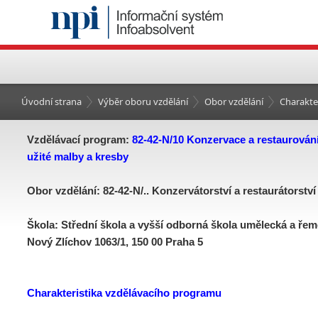
Úvodní strana
Výběr oboru vzdělání
Obor vzdělání
Charakte
Vzdělávací program:
82-42-N/10 Konzervace a restaurován
užité malby a kresby
Obor vzdělání: 82-42-N/.. Konzervátorství a restaurátorství
Škola: Střední škola a vyšší odborná škola umělecká a ře
Nový Zlíchov 1063/1, 150 00 Praha 5
Charakteristika vzdělávacího programu