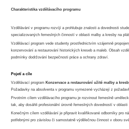
Charakteristika vzdělávacího programu
Vzdělávání v programu rozvíjí a prohlubuje znalosti a dovednosti stu
specializovaných řemeslných činností v oblasti malby a kresby na plát
Vzdělávací program vede studenty prostřednictvím vzájemně propojený
konzervování a restaurování historických kreseb a maleb. Obsah vzdě
podmínky dodržování bezpečnosti práce a ochrany zdraví.
Pojetí a cíle
Vzdělávací program
Konzervace a restaurování užité malby a kresb
Požadavky na absolventa v programu vymezené vycházejí z požadavků t
Prvotním cílem vzdělávacího programu je rozvinout řemeslně uměleckou 
tak, aby dosáhli profesionální úrovně řemeslných dovedností v oblasti
Konečným cílem vzdělávání je připravit kvalifikované odborníky pro n
potřebnými pro závislou či samostatně výdělečnou činnost v oboru své