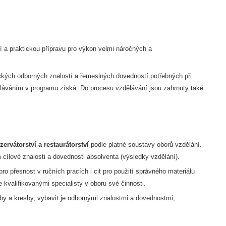
í a praktickou přípravu pro výkon velmi náročných a
ckých odborných znalostí a řemeslných dovedností potřebných při
ěláváním v programu získá. Do procesu vzdělávání jsou zahrnuty také
zervátorství a restaurátorství
podle platné soustavy oborů vzdělání.
cílové znalosti a dovednosti absolventa (výsledky vzdělání).
o přesnost v ručních pracích i cit pro použití správného materiálu
 kvalifikovanými specialisty v oboru své činnosti.
lby a kresby, vybavit je odbornými znalostmi a dovednostmi,