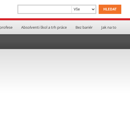
 profese
Absolventi škol a trh práce
Bez bariér
Jak na to