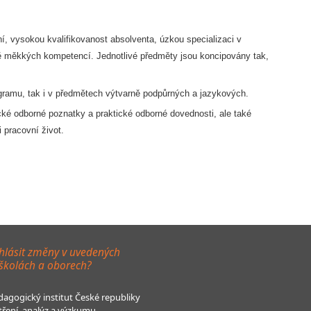
, vysokou kvalifikovanost absolventa, úzkou specializaci v
ě měkkých kompetencí. Jednotlivé předměty jsou koncipovány tak,
ogramu, tak i v předmětech výtvarně podpůrných a jazykových.
ké odborné poznatky a praktické odborné dovednosti, ale také
 pracovní život.
hlásit změny v uvedených
 školách a oborech?
agogický institut České republiky
tření, analýz a výzkumu