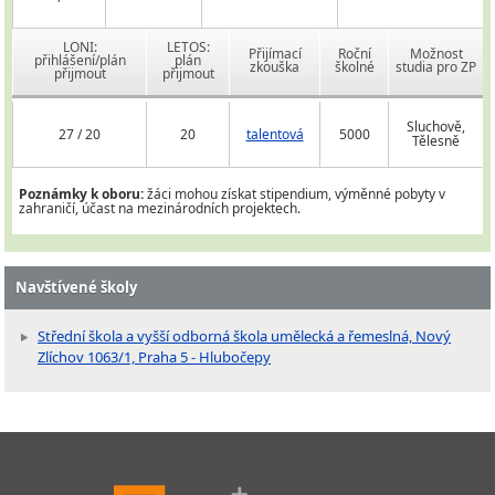
LONI:
LETOS:
Přijímací
Roční
Možnost
přihlášení/plán
plán
zkouška
školné
studia pro ZP
přijmout
přijmout
Sluchově,
27 / 20
20
talentová
5000
Tělesně
Poznámky k oboru:
žáci mohou získat stipendium, výměnné pobyty v
zahraničí, účast na mezinárodních projektech.
Navštívené školy
Střední škola a vyšší odborná škola umělecká a řemeslná, Nový
Zlíchov 1063/1, Praha 5 - Hlubočepy