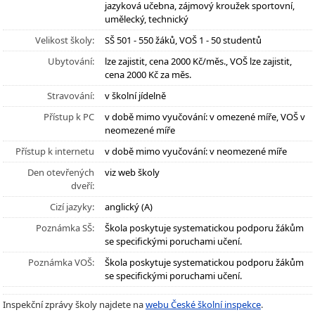
jazyková učebna, zájmový kroužek sportovní,
umělecký, technický
Velikost školy:
SŠ 501 - 550 žáků, VOŠ 1 - 50 studentů
Ubytování:
lze zajistit, cena 2000 Kč/měs., VOŠ lze zajistit,
cena 2000 Kč za měs.
Stravování:
v školní jídelně
Přístup k PC
v době mimo vyučování: v omezené míře, VOŠ v
neomezené míře
Přístup k internetu
v době mimo vyučování: v neomezené míře
Den otevřených
viz web školy
dveří:
Cizí jazyky:
anglický (A)
Poznámka SŠ:
Škola poskytuje systematickou podporu žákům
se specifickými poruchami učení.
Poznámka VOŠ:
Škola poskytuje systematickou podporu žákům
se specifickými poruchami učení.
Inspekční zprávy školy najdete na
webu České školní inspekce
.