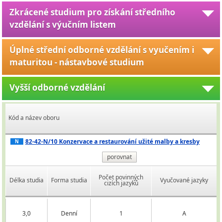
Zkrácené studium pro získání středního
vzdělání s výučním listem
Úplné střední odborné vzdělání s vyučením i
maturitou - nástavbové studium
Vyšší odborné vzdělání
Kód a název oboru
82-42-N/10 Konzervace a restaurování užité malby a kresby
N
porovnat
Počet povinných
Délka studia
Forma studia
Vyučované jazyky
cizích jazyků
3,0
Denní
1
A