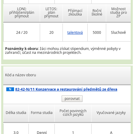
LONI:
LETOS:
Možnost
Přijímací
Roční
přihlášení/plán
plán
studia pro
zkouška
školné
přijmout
přijmout
ZP
24 / 20
20
talentová
5000
Sluchově
Poznámky k oboru:
žáci mohou získat stipendium, výměnné pobyty v
zahraničí, účast na mezinárodních projektech.
Kód a název oboru
82-42-N/11 Konzervace a restaurování předmětů ze dřeva
N
porovnat
Počet povinných
Délka studia
Forma studia
Vyučované jazyky
cizích jazyků
3,0
Denní
1
A