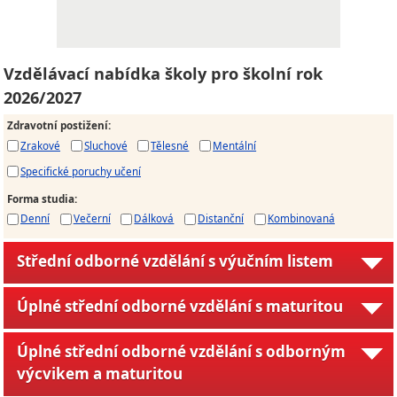
Vzdělávací nabídka školy pro školní rok
2026/2027
Zdravotní postižení
:
Zrakové
Sluchové
Tělesné
Mentální
Specifické poruchy učení
Forma studia
:
Denní
Večerní
Dálková
Distanční
Kombinovaná
Střední odborné vzdělání s výučním listem
Úplné střední odborné vzdělání s maturitou
Úplné střední odborné vzdělání s odborným
výcvikem a maturitou