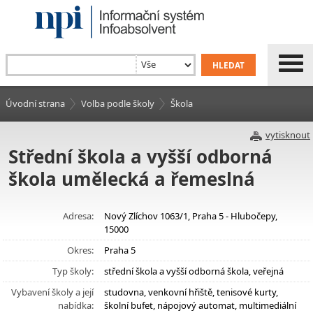
Úvodní strana
Volba podle školy
Škola
vytisknout
Střední škola a vyšší odborná
škola umělecká a řemeslná
Adresa:
Nový Zlíchov 1063/1, Praha 5 - Hlubočepy,
15000
Okres:
Praha 5
Typ školy:
střední škola a vyšší odborná škola, veřejná
Vybavení školy a její
studovna, venkovní hřiště, tenisové kurty,
nabídka:
školní bufet, nápojový automat, multimediální