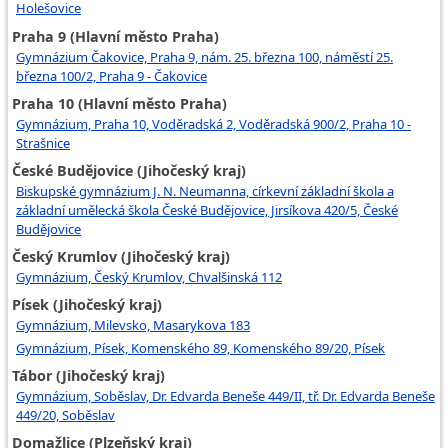
Holešovice
Praha 9 (Hlavní město Praha)
Gymnázium Čakovice, Praha 9, nám. 25. března 100, náměstí 25.
března 100/2, Praha 9 - Čakovice
Praha 10 (Hlavní město Praha)
Gymnázium, Praha 10, Voděradská 2, Voděradská 900/2, Praha 10 -
Strašnice
České Budějovice (Jihočeský kraj)
Biskupské gymnázium J. N. Neumanna, církevní základní škola a
základní umělecká škola České Budějovice, Jirsíkova 420/5, České
Budějovice
Český Krumlov (Jihočeský kraj)
Gymnázium, Český Krumlov, Chvalšinská 112
Písek (Jihočeský kraj)
Gymnázium, Milevsko, Masarykova 183
Gymnázium, Písek, Komenského 89, Komenského 89/20, Písek
Tábor (Jihočeský kraj)
Gymnázium, Soběslav, Dr. Edvarda Beneše 449/II, tř. Dr. Edvarda Beneše
449/20, Soběslav
Domažlice (Plzeňský kraj)