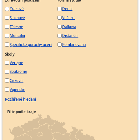
Zdravotní postižení
Forma studia
Zrakové
Denní
Sluchové
Večerní
Tělesné
Dálková
Mentální
Distanční
Specifické poruchy učení
Kombinovaná
Školy
Veřejné
Soukromé
Církevní
Vojenské
Rozšířené hledání
Filtr podle kraje