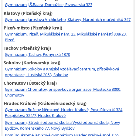
Gymnázium J.Š.Baara, Domažlice, Pivovarská 323
Klatovy (Plzeňský kraj)
Gymnázium Jaroslava Vrchlického, Klatovy, Národních mučedníků 347
Plzeň-město (Plzeňský kraj)
Gymnázium, Plzeň, Mikulášské nám. 23, Mikulášské náměstí 808/23,
Plzeň
Tachov (Plzeňský kraj)
Gymnázium, Tachov, Pionýrská 1370
Sokolov (Karlovarský kraj)
Gymnázium Sokolov a Krajské vzdělávací centrum, příspěvková
organizace, Husitská 2053, Sokolov
Chomutov (Ústecký kraj)
Gymnázium Chomutov, příspěvková organizace, Mostecká 3000,
Chomutov
Hradec Králové (Královéhradecký kraj)
Gymnázium Boženy Němcové, Hradec Králové, Pospíšilova tř. 324,
Pospíšilova 324/7, Hradec Králové
Gymnázium, Střední odborná škola a Vyšší odborná škola, Nový
Bydžov, Komenského 77, Nový Bydžov
První soukromé jazykové gymnázium Hradec Králové spol. s r.o.,