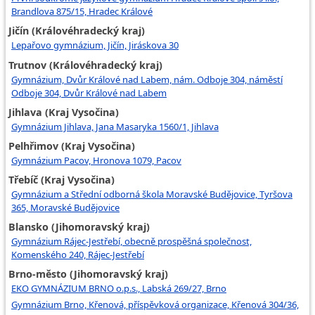
Brandlova 875/15, Hradec Králové
Jičín (Královéhradecký kraj)
Lepařovo gymnázium, Jičín, Jiráskova 30
Trutnov (Královéhradecký kraj)
Gymnázium, Dvůr Králové nad Labem, nám. Odboje 304, náměstí
Odboje 304, Dvůr Králové nad Labem
Jihlava (Kraj Vysočina)
Gymnázium Jihlava, Jana Masaryka 1560/1, Jihlava
Pelhřimov (Kraj Vysočina)
Gymnázium Pacov, Hronova 1079, Pacov
Třebíč (Kraj Vysočina)
Gymnázium a Střední odborná škola Moravské Budějovice, Tyršova
365, Moravské Budějovice
Blansko (Jihomoravský kraj)
Gymnázium Rájec-Jestřebí, obecně prospěšná společnost,
Komenského 240, Rájec-Jestřebí
Brno-město (Jihomoravský kraj)
EKO GYMNÁZIUM BRNO o.p.s., Labská 269/27, Brno
Gymnázium Brno, Křenová, příspěvková organizace, Křenová 304/36,