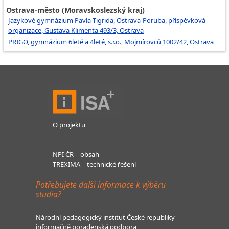
Ostrava-město (Moravskoslezský kraj)
Jazykové gymnázium Pavla Tigrida, Ostrava-Poruba, příspěvková
organizace, Gustava Klimenta 493/3, Ostrava
PRIGO, gymnázium 6leté a 4leté, s.r.o., Mojmírovců 1002/42, Ostrava
O projektu
NPI ČR – obsah
TREXIMA – technické řešení
Potřebujete další informace k výběru
studia?
Národní pedagogický institut České republiky
informačně poradenská podpora