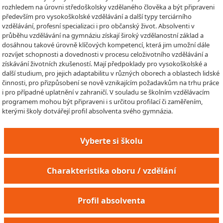
rozhledem na úrovni středoškolsky vzdělaného člověka a být připraveni
především pro vysokoškolské vzdělávání a další typy terciárního
vzdělávání, profesní specializaci i pro občanský život. Absolventi v
průběhu vzdělávání na gymnáziu získají široký vzdělanostní základ a
dosáhnou takové úrovně klíčových kompetencí, která jim umožní dále
rozvíjet schopnosti a dovednosti v procesu celoživotního vzdělávání a
získávání životních zkušeností. Mají předpoklady pro vysokoškolské a
další studium, pro jejich adaptabilitu v různých oborech a oblastech lidské
činnosti, pro přizpůsobení se nově vznikajícím požadavkům na trhu práce
i pro případné uplatnění v zahraničí. V souladu se školním vzdělávacím
programem mohou být připraveni i s určitou profilací či zaměřením,
kterými školy dotvářejí profil absolventa svého gymnázia.
Vyberte si školu
Charakteristika oboru / vzdělání
Profil absolventa