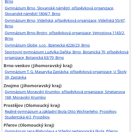
Brno
Gymnázium Brno, Slovanské náměstí, příspěvková organizace,
Slovanské náměstí 1804/7, Brno
Gymnázium Brno, Vídeňská, příspěvková organizace, Vídeňská 55/47,
Brno
Gymnázium Brno-Bystrc, příspěvková organizace, Vejrostova 1143/2,
Brno
Gymnázium Globe, s.r.o., Bzenecká 4226/23, Brno
Sportovní gymnázium Ludvíka Daňka, Brno, Botanická 70, příspěvková
organizace, Botanická 63/70, Brno
Brno-venkov (Jihomoravský kraj)
Gymnázium T. G. Masaryka Zastávka, příspěvková organizace, U Školy
39, Zastávka
Znojmo (Jihomoravský kraj)
Gymnázium Moravský Krumlov, příspěvková organizace, Smetanova
168, Moravský Krumlov
Prostějov (Olomoucký kraj)
Reálné gymnázium a základní škola Otto Wichterleho, Prostějov,
Studentská 4/2, Prostějov
Přerov (Olomoucký kraj)
Gymnázium Jana Blahoslava a Střední pedagogická škola, Přerov,