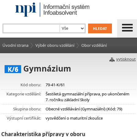
Úvodní strana
Výběr oboru vzdělání
Obor vzdělání
vytisknout
Gymnázium
K/6
Kód oboru:
79-41-K/61
Kategorie vzdělání:
Šestiletá gymnaziální příprava, po ukončeném
7. ročníku základní školy
Skupina oboru:
Obecné vzdělávání (Gymnaziální) (Kód: 79)
Výstupní certifikát:
vysvědčení o maturitní zkoušce
Charakteristika přípravy v oboru