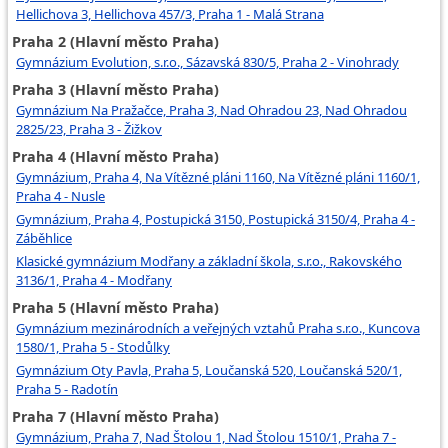
Hellichova 3, Hellichova 457/3, Praha 1 - Malá Strana
Praha 2 (Hlavní město Praha)
Gymnázium Evolution, s.r.o., Sázavská 830/5, Praha 2 - Vinohrady
Praha 3 (Hlavní město Praha)
Gymnázium Na Pražačce, Praha 3, Nad Ohradou 23, Nad Ohradou
2825/23, Praha 3 - Žižkov
Praha 4 (Hlavní město Praha)
Gymnázium, Praha 4, Na Vítězné pláni 1160, Na Vítězné pláni 1160/1,
Praha 4 - Nusle
Gymnázium, Praha 4, Postupická 3150, Postupická 3150/4, Praha 4 -
Záběhlice
Klasické gymnázium Modřany a základní škola, s.r.o., Rakovského
3136/1, Praha 4 - Modřany
Praha 5 (Hlavní město Praha)
Gymnázium mezinárodních a veřejných vztahů Praha s.r.o., Kuncova
1580/1, Praha 5 - Stodůlky
Gymnázium Oty Pavla, Praha 5, Loučanská 520, Loučanská 520/1,
Praha 5 - Radotín
Praha 7 (Hlavní město Praha)
Gymnázium, Praha 7, Nad Štolou 1, Nad Štolou 1510/1, Praha 7 -