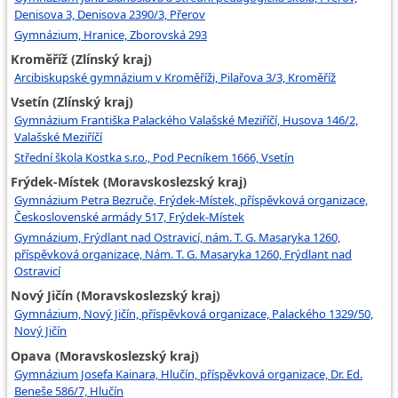
Denisova 3, Denisova 2390/3, Přerov
Gymnázium, Hranice, Zborovská 293
Kroměříž (Zlínský kraj)
Arcibiskupské gymnázium v Kroměříži, Pilařova 3/3, Kroměříž
Vsetín (Zlínský kraj)
Gymnázium Františka Palackého Valašské Meziříčí, Husova 146/2,
Valašské Meziříčí
Střední škola Kostka s.r.o., Pod Pecníkem 1666, Vsetín
Frýdek-Místek (Moravskoslezský kraj)
Gymnázium Petra Bezruče, Frýdek-Místek, příspěvková organizace,
Československé armády 517, Frýdek-Místek
Gymnázium, Frýdlant nad Ostravicí, nám. T. G. Masaryka 1260,
příspěvková organizace, Nám. T. G. Masaryka 1260, Frýdlant nad
Ostravicí
Nový Jičín (Moravskoslezský kraj)
Gymnázium, Nový Jičín, příspěvková organizace, Palackého 1329/50,
Nový Jičín
Opava (Moravskoslezský kraj)
Gymnázium Josefa Kainara, Hlučín, příspěvková organizace, Dr. Ed.
Beneše 586/7, Hlučín