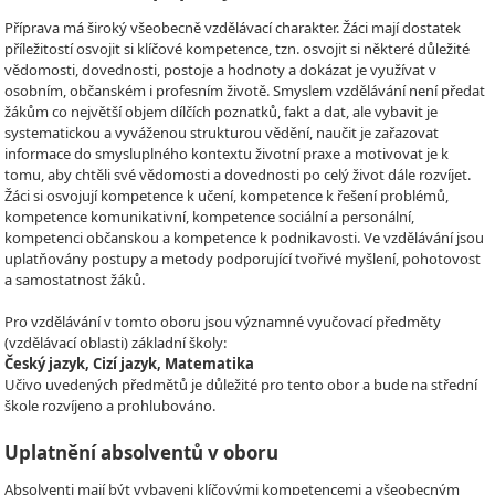
Příprava má široký všeobecně vzdělávací charakter. Žáci mají dostatek
příležitostí osvojit si klíčové kompetence, tzn. osvojit si některé důležité
vědomosti, dovednosti, postoje a hodnoty a dokázat je využívat v
osobním, občanském i profesním životě. Smyslem vzdělávání není předat
žákům co největší objem dílčích poznatků, fakt a dat, ale vybavit je
systematickou a vyváženou strukturou vědění, naučit je zařazovat
informace do smysluplného kontextu životní praxe a motivovat je k
tomu, aby chtěli své vědomosti a dovednosti po celý život dále rozvíjet.
Žáci si osvojují kompetence k učení, kompetence k řešení problémů,
kompetence komunikativní, kompetence sociální a personální,
kompetenci občanskou a kompetence k podnikavosti. Ve vzdělávání jsou
uplatňovány postupy a metody podporující tvořivé myšlení, pohotovost
a samostatnost žáků.
Pro vzdělávání v tomto oboru jsou významné vyučovací předměty
(vzdělávací oblasti) základní školy:
Český jazyk, Cizí jazyk, Matematika
Učivo uvedených předmětů je důležité pro tento obor a bude na střední
škole rozvíjeno a prohlubováno.
Uplatnění absolventů v oboru
Absolventi mají být vybaveni klíčovými kompetencemi a všeobecným