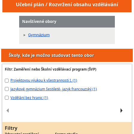
Učební plán / Rozvržení obsahu vzdělávání
Navštívené obory
Gymnázium
Školy, kde je možno studovat tento obor
Filtr: Zaměření nebo Školní vzdělávací program (ŠVP)
Projektovou výukou k všestrannosti I. (1)
Mo
Jazykové gymnázium šestileté- jazyk francouzský (1)
Gy
Vzdělání bez hranic (1)
Vz
Filtry