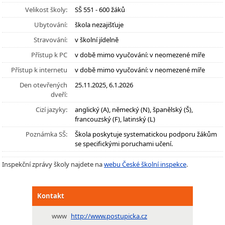
Velikost školy:
SŠ 551 - 600 žáků
Ubytování:
škola nezajišťuje
Stravování:
v školní jídelně
Přístup k PC
v době mimo vyučování: v neomezené míře
Přístup k internetu
v době mimo vyučování: v neomezené míře
Den otevřených
25.11.2025, 6.1.2026
dveří:
Cizí jazyky:
anglický (A), německý (N), španělský (Š),
francouzský (F), latinský (L)
Poznámka SŠ:
Škola poskytuje systematickou podporu žákům
se specifickými poruchami učení.
Inspekční zprávy školy najdete na
webu České školní inspekce
.
Kontakt
www
http://www.postupicka.cz