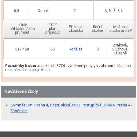
6,0
Denní
2
A, N, Š, F, L
LONI:
LETOS:
Přijímací
Roční
Možnost
přihlášení/plán
plán
zkouška
školné
studia pro ZP
přijmout
přijmout
Zrakově,
817 / 60
60
koná se
0
Sluchově,
Tělesně
Poznámky k oboru:
certifikát ECDL, výměnné pobyty v zahraničí, účast na
mezinárodních projektech.
Navštívené školy
Gymnázium, Praha 4, Postupická 3150, Postupická 3150/4, Praha 4 -
Záběhlice