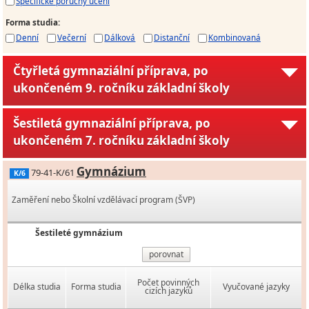
Specifické poruchy učení
Forma studia
:
Denní
Večerní
Dálková
Distanční
Kombinovaná
Čtyřletá gymnaziální příprava, po
ukončeném 9. ročníku základní školy
Šestiletá gymnaziální příprava, po
ukončeném 7. ročníku základní školy
Gymnázium
79-41-K/61
K/6
Zaměření nebo Školní vzdělávací program (ŠVP)
Šestileté gymnázium
porovnat
Počet povinných
Délka studia
Forma studia
Vyučované jazyky
cizích jazyků