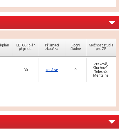
í/plán
LETOS: plán
Přijímací
Roční
Možnost studia
přijmout
zkouška
školné
pro ZP
Zrakově,
Sluchově,
30
koná se
0
Tělesně,
Mentálně