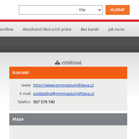
 profese
Absolventi škol a trh práce
Bez bariér
Jak na to
vytisknout
Kontakt
www
http://www.gymnaziumjihlava.cz
E-mail
podatelna@gymnaziumjihlava.cz
Telefon
567 579 740
Mapa