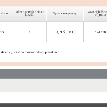
Počet povinných cizích
LONI: přihlášen
studia
Vyučované jazyky
jazyků
přijmout
nní
2
A, N, Š, F, R, L
124 / 30
ahraničí, účast na mezinárodních projektech.