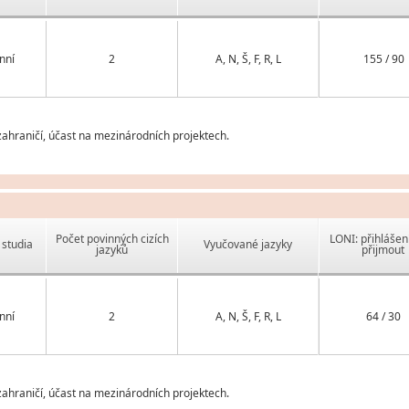
nní
2
A, N, Š, F, R, L
155 / 90
ahraničí, účast na mezinárodních projektech.
Počet povinných cizích
LONI: přihlášen
studia
Vyučované jazyky
jazyků
přijmout
nní
2
A, N, Š, F, R, L
64 / 30
ahraničí, účast na mezinárodních projektech.