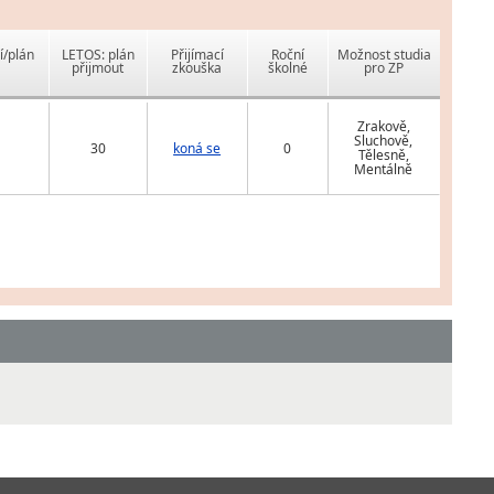
í/plán
LETOS: plán
Přijímací
Roční
Možnost studia
přijmout
zkouška
školné
pro ZP
Zrakově,
Sluchově,
30
koná se
0
Tělesně,
Mentálně