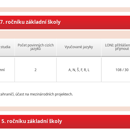
7. ročníku základní školy
Počet povinných cizích
LONI: přihlášen
studia
Vyučované jazyky
jazyků
přijmout
nní
2
A, N, Š, F, R, L
108 / 30
ahraničí, účast na mezinárodních projektech.
5. ročníku základní školy