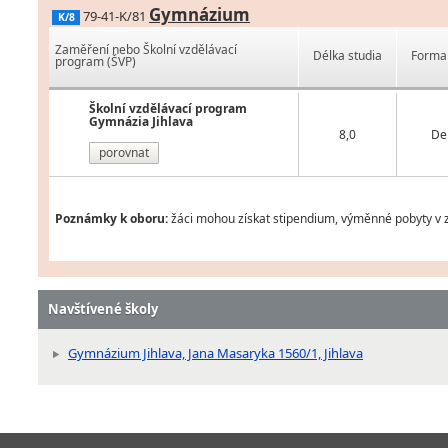
Gymnázium
79-41-K/81
K/8
Zaměření nebo Školní vzdělávací
Délka studia
Forma 
program (ŠVP)
Školní vzdělávací program
Gymnázia Jihlava
8,0
De
porovnat
Poznámky k oboru:
žáci mohou získat stipendium, výměnné pobyty v z
Navštívené školy
Gymnázium Jihlava, Jana Masaryka 1560/1, Jihlava