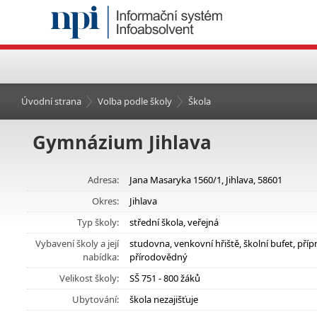
Úvodní strana
Volba podle školy
Škola
Gymnázium Jihlava
Adresa:
Jana Masaryka 1560/1, Jihlava, 58601
Okres:
Jihlava
Typ školy:
střední škola, veřejná
Vybavení školy a její
studovna, venkovní hřiště, školní bufet, pří
nabídka:
přírodovědný
Velikost školy:
SŠ 751 - 800 žáků
Ubytování:
škola nezajišťuje