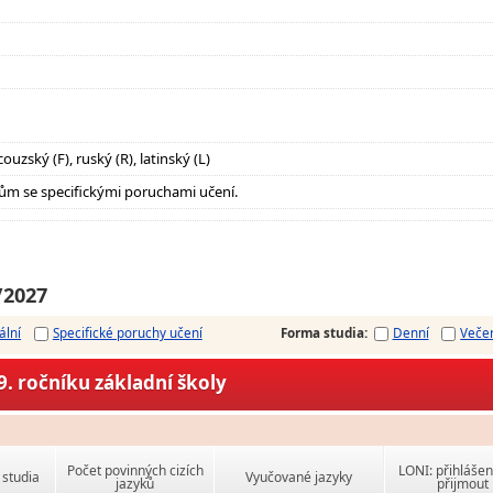
ouzský (F), ruský (R), latinský (L)
ům se specifickými poruchami učení.
/2027
ální
Specifické poruchy učení
Forma studia
:
Denní
Veče
. ročníku základní školy
Počet povinných cizích
LONI: přihlášen
studia
Vyučované jazyky
jazyků
přijmout