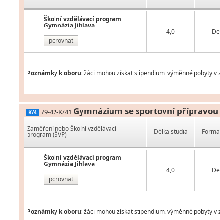
Školní vzdělávací program
Gymnázia Jihlava
4,0
De
porovnat
Poznámky k oboru:
žáci mohou získat stipendium, výměnné pobyty v z
Gymnázium se sportovní přípravou
79-42-K/41
K/4
Zaměření nebo Školní vzdělávací
Délka studia
Forma 
program (ŠVP)
Školní vzdělávací program
Gymnázia Jihlava
4,0
De
porovnat
Poznámky k oboru:
žáci mohou získat stipendium, výměnné pobyty v z