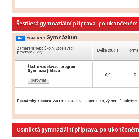
Šestiletá gymnaziální příprava, po ukončeném 
Gymnázium
79-41-K/61
K/6
Zaměření nebo Školní vzdělávací
Délka studia
Forma 
program (ŠVP)
Školní vzdělávací program
Gymnázia Jihlava
6,0
De
porovnat
Poznámky k oboru:
žáci mohou získat stipendium, výměnné pobyty v z
Osmiletá gymnaziální příprava, po ukončeném 