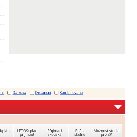
rní
Dálková
Distanční
Kombinovaná
í/plán
LETOS: plán
Přijímací
Roční
Možnost studia
přijmout
zkouška
školné
pro ZP