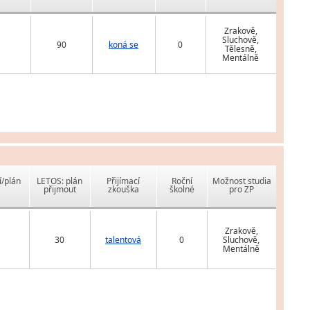
Zrakově,
Sluchově,
90
koná se
0
Tělesně,
Mentálně
í/plán
LETOS: plán
Přijímací
Roční
Možnost studia
přijmout
zkouška
školné
pro ZP
Zrakově,
30
talentová
0
Sluchově,
Mentálně