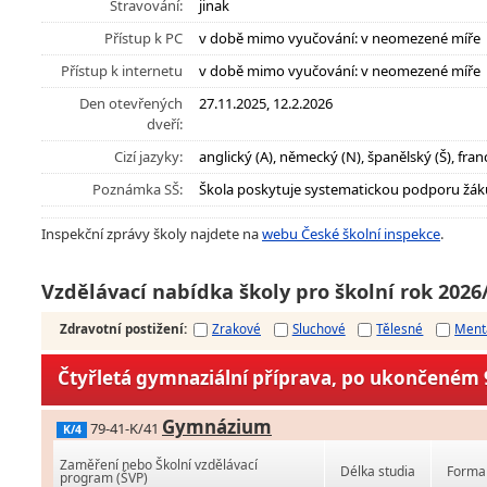
Stravování:
jinak
Přístup k PC
v době mimo vyučování: v neomezené míře
Přístup k internetu
v době mimo vyučování: v neomezené míře
Den otevřených
27.11.2025, 12.2.2026
dveří:
Cizí jazyky:
anglický (A), německý (N), španělský (Š), franc
Poznámka SŠ:
Škola poskytuje systematickou podporu žák
Inspekční zprávy školy najdete na
webu České školní inspekce
.
Vzdělávací nabídka školy pro školní rok 2026
Zdravotní postižení
:
Zrakové
Sluchové
Tělesné
Ment
Čtyřletá gymnaziální příprava, po ukončeném 9
Gymnázium
79-41-K/41
K/4
Zaměření nebo Školní vzdělávací
Délka studia
Forma 
program (ŠVP)