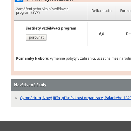
Zaměření nebo Školní vzdělávací
Délka studia
Forma 
program (ŠVP)
šestiletý vzdělávací program
6,0
De
porovnat
Poznámky k oboru:
výměnné pobyty v zahraničí, účast na mezinárodní
Navštívené školy
Gymnázium, Nový Jičín, příspěvková organizace, Palackého 1329