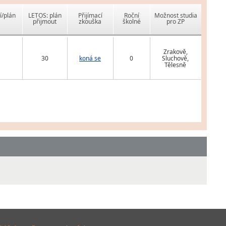
í/plán
LETOS: plán
Přijímací
Roční
Možnost studia
přijmout
zkouška
školné
pro ZP
Zrakově,
30
koná se
0
Sluchově,
Tělesně