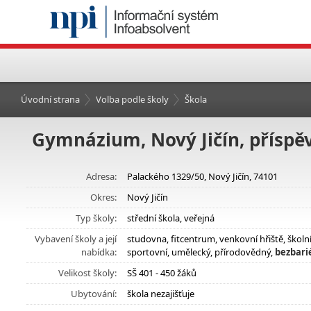
Úvodní strana
Volba podle školy
Škola
Gymnázium, Nový Jičín, příspě
Adresa:
Palackého 1329/50, Nový Jičín, 74101
Okres:
Nový Jičín
Typ školy:
střední škola, veřejná
Vybavení školy a její
studovna, fitcentrum, venkovní hřiště, škol
nabídka:
sportovní, umělecký, přírodovědný,
bezbari
Velikost školy:
SŠ 401 - 450 žáků
Ubytování:
škola nezajišťuje