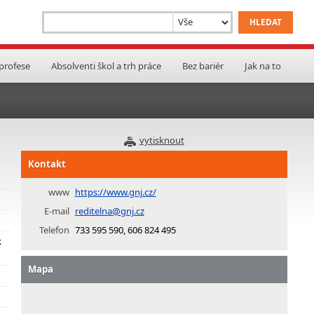
 profese
Absolventi škol a trh práce
Bez bariér
Jak na to
vytisknout
Kontakt
www
https://www.gnj.cz/
E-mail
reditelna@gnj.cz
Telefon
733 595 590, 606 824 495
k
Mapa