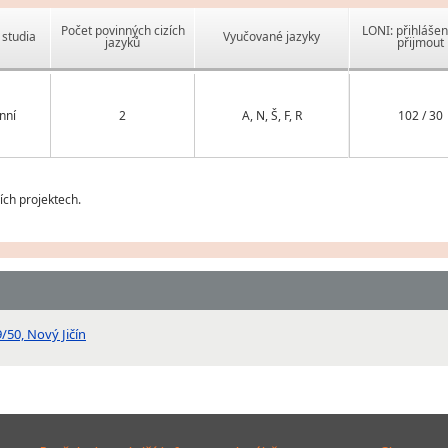
Počet povinných cizích
LONI: přihlášen
studia
Vyučované jazyky
jazyků
přijmout
nní
2
A, N, Š, F, R
102 / 30
ch projektech.
/50, Nový Jičín