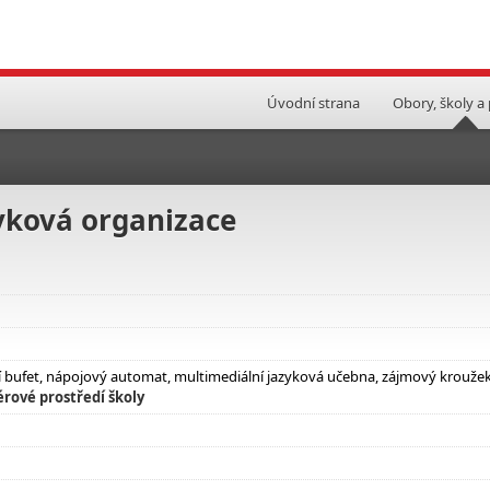
Úvodní strana
Obory, školy a
vková organizace
ní bufet, nápojový automat, multimediální jazyková učebna, zájmový krouže
érové prostředí školy