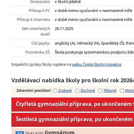
Stravování:
v školní jídelně
Přístup k PC
v době mimo vyučování: v neomezené míře
Přístup k internetu
v době mimo vyučování: v neomezené míře
Den otevřených
26.11.2025
dveří:
Cizí jazyky:
anglický (A), německý (N), španělský (Š), fran
Poznámka SŠ:
Škola poskytuje systematickou podporu žák
Inspekční zprávy školy najdete na
webu České školní inspekce
.
Vzdělávací nabídka školy pro školní rok 2026
Zdravotní postižení
:
Zrakové
Sluchové
Tělesné
Ment
Čtyřletá gymnaziální příprava, po ukončeném 9
Šestiletá gymnaziální příprava, po ukončeném 
Gymnázium
79-41-K/61
K/6