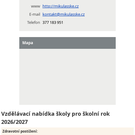
www
http://mikulasske.cz
E-mail
kontakt@mikulasske.cz
Telefon
377 183 951
Mapa
Vzdělávací nabídka školy pro školní rok
2026/2027
Zdravotní postižení
: