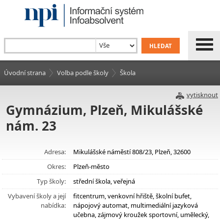
Úvodní strana
Volba podle školy
Škola
vytisknout
Gymnázium, Plzeň, Mikulášské
nám. 23
Adresa:
Mikulášské náměstí 808/23, Plzeň, 32600
Okres:
Plzeň-město
Typ školy:
střední škola, veřejná
Vybavení školy a její
fitcentrum, venkovní hřiště, školní bufet,
nabídka:
nápojový automat, multimediální jazyková
učebna, zájmový kroužek sportovní, umělecký,