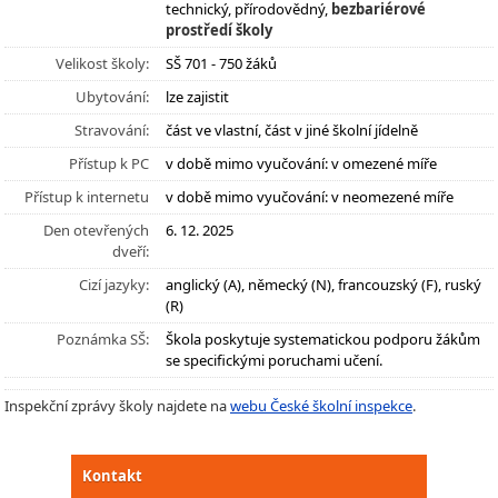
technický, přírodovědný,
bezbariérové
prostředí školy
Velikost školy:
SŠ 701 - 750 žáků
Ubytování:
lze zajistit
Stravování:
část ve vlastní, část v jiné školní jídelně
Přístup k PC
v době mimo vyučování: v omezené míře
Přístup k internetu
v době mimo vyučování: v neomezené míře
Den otevřených
6. 12. 2025
dveří:
Cizí jazyky:
anglický (A), německý (N), francouzský (F), ruský
(R)
Poznámka SŠ:
Škola poskytuje systematickou podporu žákům
se specifickými poruchami učení.
Inspekční zprávy školy najdete na
webu České školní inspekce
.
Kontakt