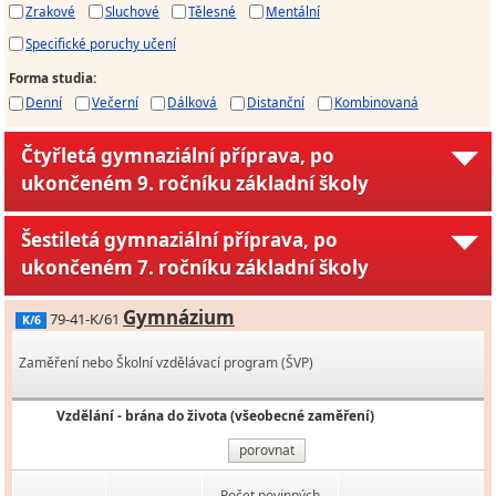
Zrakové
Sluchové
Tělesné
Mentální
Specifické poruchy učení
Forma studia
:
Denní
Večerní
Dálková
Distanční
Kombinovaná
Čtyřletá gymnaziální příprava, po
ukončeném 9. ročníku základní školy
Šestiletá gymnaziální příprava, po
ukončeném 7. ročníku základní školy
Gymnázium
79-41-K/61
K/6
Zaměření nebo Školní vzdělávací program (ŠVP)
Vzdělání - brána do života (všeobecné zaměření)
porovnat
Počet povinných