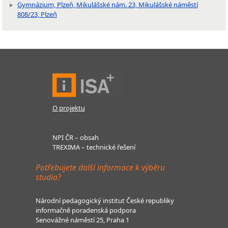
Gymnázium, Plzeň, Mikulášské nám. 23, Mikulášské náměstí
808/23, Plzeň
O projektu
NPI ČR – obsah
TREXIMA – technické řešení
Potřebujete další informace k výběru
studia?
Národní pedagogický institut České republiky
informačně poradenská podpora
Senovážné náměstí 25, Praha 1