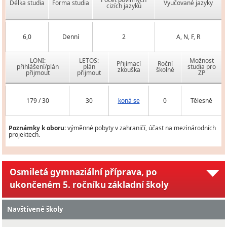
Délka studia
Forma studia
Vyučované jazyky
cizích jazyků
6,0
Denní
2
A, N, F, R
LONI:
LETOS:
Možnost
Přijímací
Roční
přihlášení/plán
plán
studia pro
zkouška
školné
přijmout
přijmout
ZP
179 / 30
30
koná se
0
Tělesně
Poznámky k oboru:
výměnné pobyty v zahraničí, účast na mezinárodních
projektech.
Osmiletá gymnaziální příprava, po
ukončeném 5. ročníku základní školy
Navštívené školy