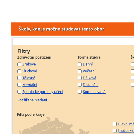
Školy, kde je možno studovat tento obor
Filtry
Zdravotní postižení
Forma studia
Š
Zrakové
Denní
Sluchové
Večerní
Tělesné
Dálková
Mentální
Distanční
Specifické poruchy učení
Kombinovaná
Rozšířené hledání
Filtr podle kraje
Hlavní mě
Jihočeský 