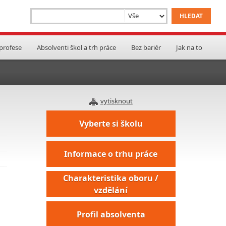
 profese
Absolventi škol a trh práce
Bez bariér
Jak na to
vytisknout
Vyberte si školu
Informace o trhu práce
Charakteristika oboru /
vzdělání
Profil absolventa