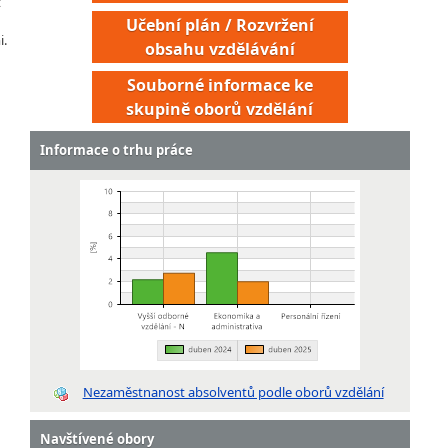
t
Učební plán / Rozvržení
i.
obsahu vzdělávání
Souborné informace ke
skupině oborů vzdělání
Informace o trhu práce
Nezaměstnanost absolventů podle oborů vzdělání
Navštívené obory