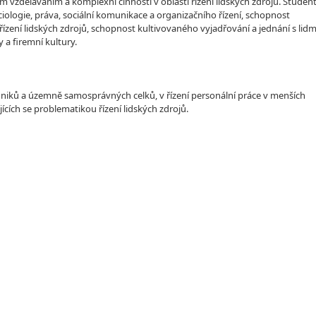
 vzděláváním a komplexní činnosti v oblasti řízení lidských zdrojů. Studen
sociologie, práva, sociální komunikace a organizačního řízení, schopnost
řízení lidských zdrojů, schopnost kultivovaného vyjadřování a jednání s lidm
 a firemní kultury.
dniků a územně samosprávných celků, v řízení personální práce v menších
ících se problematikou řízení lidských zdrojů.