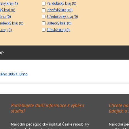
ský kraj (1)
Pardubický kraj (0)
ý kraj (0)
Plzeňský kraj (0)
čina (0)
Středočeský kraj (0)
adecký kraj (0)
Ústecký kraj (0)
kraj (0)
Zlínský kraj (0)
VP
ského 300/1, Brno
Potřebujete další informace k výběru
Chcete na
studia?
údajích o
Národní pedagogický institut České republiky
Národní ped