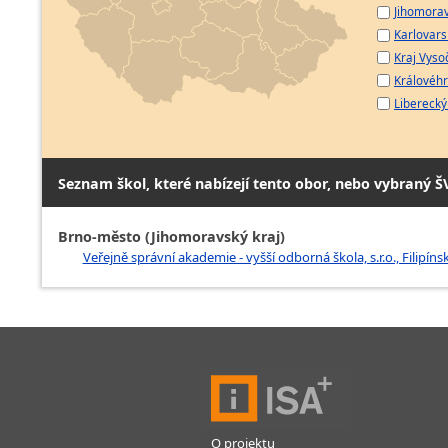
Jihomorav
Karlovarsk
Kraj Vyso
Královéhr
Liberecký 
Seznam škol, které nabízejí tento obor, nebo vybraný Š
Brno-město (Jihomoravský kraj)
Veřejně správní akademie - vyšší odborná škola, s.r.o., Filipín
O projektu