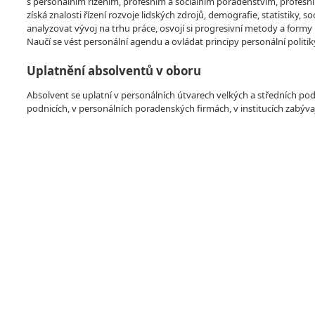
s personálním řízením, profesním a sociálním poradenstvím, profesním
získá znalosti řízení rozvoje lidských zdrojů, demografie, statistiky, 
analyzovat vývoj na trhu práce, osvojí si progresivní metody a formy 
Naučí se vést personální agendu a ovládat principy personální politiky
Uplatnění absolventů v oboru
Absolvent se uplatní v personálních útvarech velkých a středních po
podnicích, v personálních poradenských firmách, v institucích zabývaj