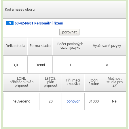
Kód a název oboru
63-42-N/01 Personální řízení
N
porovnat
Počet povinných
Délka studia
Forma studia
Vyučované jazyky
cizích jazyků
3,0
Denní
1
A
LONI:
LETOS:
Možnost
Přijímací
Roční
přihlášení/plán
plán
studia pro
zkouška
školné
přijmout
přijmout
ZP
neuvedeno
20
pohovor
31000
Ne