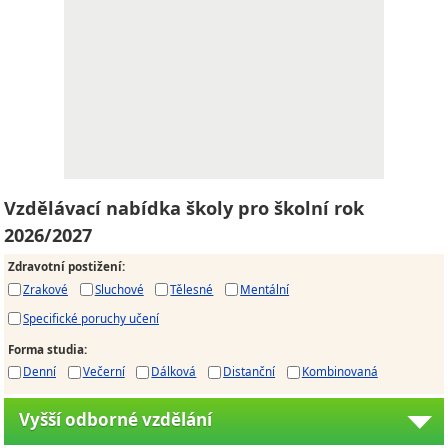
Vzdělávací nabídka školy pro školní rok
2026/2027
Zdravotní postižení
:
Zrakové
Sluchové
Tělesné
Mentální
Specifické poruchy učení
Forma studia
:
Denní
Večerní
Dálková
Distanční
Kombinovaná
Vyšší odborné vzdělání