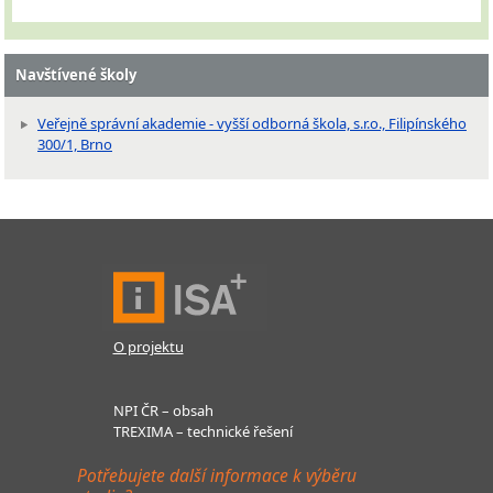
Navštívené školy
Veřejně správní akademie - vyšší odborná škola, s.r.o., Filipínského
300/1, Brno
O projektu
NPI ČR – obsah
TREXIMA – technické řešení
Potřebujete další informace k výběru