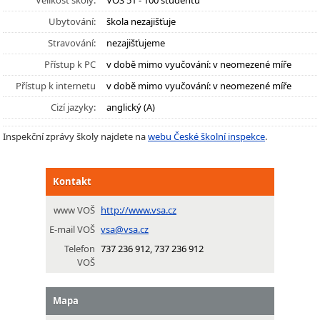
Velikost školy:
VOŠ 51 - 100 studentů
Ubytování:
škola nezajišťuje
Stravování:
nezajišťujeme
Přístup k PC
v době mimo vyučování: v neomezené míře
Přístup k internetu
v době mimo vyučování: v neomezené míře
Cizí jazyky:
anglický (A)
Inspekční zprávy školy najdete na
webu České školní inspekce
.
Kontakt
www VOŠ
http://www.vsa.cz
E-mail VOŠ
vsa@vsa.cz
Telefon
737 236 912, 737 236 912
VOŠ
Mapa