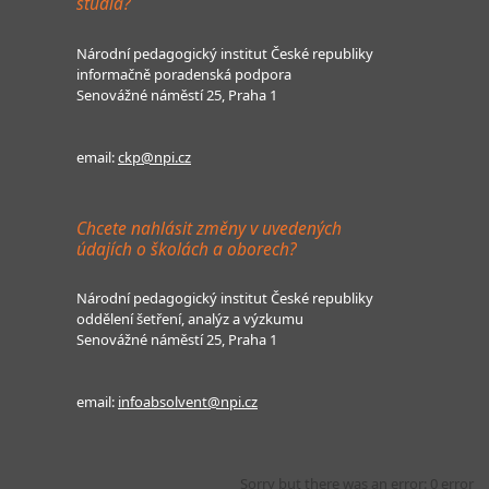
studia?
Národní pedagogický institut České republiky
informačně poradenská podpora
Senovážné náměstí 25, Praha 1
email:
ckp@npi.cz
Chcete nahlásit změny v uvedených
údajích o školách a oborech?
Národní pedagogický institut České republiky
oddělení šetření, analýz a výzkumu
Senovážné náměstí 25, Praha 1
email:
infoabsolvent@npi.cz
Sorry but there was an error: 0 error