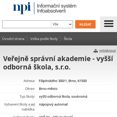
Úvodní strana
Volba podle školy
Škola
vytisknout
Veřejně správní akademie - vyšší
odborná škola, s.r.o.
Adresa:
Filipínského 300/1, Brno, 61500
Okres:
Brno-město
Typ školy:
vyšší odborná škola, soukromá
Vybavení školy a její
nápojový automat
nabídka: