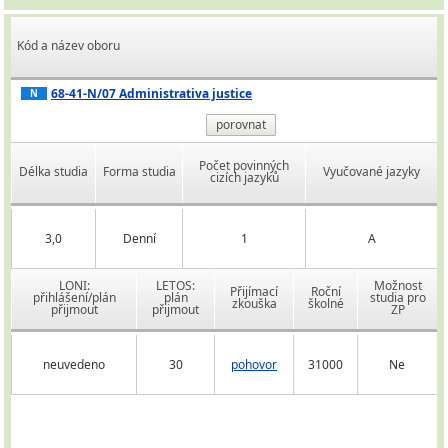
Kód a název oboru
68-41-N/07 Administrativa justice
N
porovnat
Počet povinných
Délka studia
Forma studia
Vyučované jazyky
cizích jazyků
3,0
Denní
1
A
LONI:
LETOS:
Možnost
Přijímací
Roční
přihlášení/plán
plán
studia pro
zkouška
školné
přijmout
přijmout
ZP
neuvedeno
30
pohovor
31000
Ne