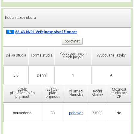
Kód a název oboru
68-43-N/01 Veřejnosprávní činnost
N
porovnat
Počet povinných
Délka studia
Forma studia
Vyučované jazyky
cizích jazyků
3,0
Denní
1
A
LONI:
LETOS:
Možnost
Přijímací
Roční
přihlášení/plán
plán
studia pro
zkouška
školné
přijmout
přijmout
ZP
neuvedeno
30
pohovor
31000
Ne