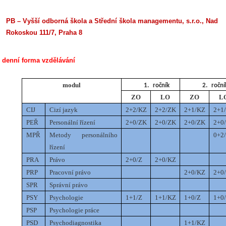
PB – Vyšší odborná škola a Střední škola managementu, s.r.o., Nad
Rokoskou 111/7, Praha 8
denní forma vzdělávání
modul
1.
ročník
2.
roční
ZO
LO
ZO
L
CIJ
Cizí jazyk
2+2/KZ
2+2/ZK
2+1/KZ
2+1
PEŘ
Personální řízení
2+0/ZK
2+0/ZK
2+0/ZK
2+0
MPŘ
Metody personálního
0+2
řízení
PRA
Právo
2+0/Z
2+0/KZ
PRP
Pracovní právo
2+0/KZ
2+0
SPR
Správní právo
PSY
Psychologie
1+1/Z
1+1/KZ
1+0/Z
1+0
PSP
Psychologie práce
PSD
Psychodiagnostika
1+1/KZ