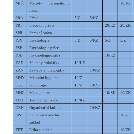
MPŘ
Metody personálního
10/KZ
řízení
PRA
Právo
5/Z
5/KZ
PRP
Pracovní právo
20/KZ
20/ZK
SPR
Správní právo
PSY
Psychologie
5/Z
5/KZ
5/Z
5/Z
PSP
Psychologie práce
PSD
Psychodiagnostika
10/KZ
ZAD
Základy didaktiky
10/KZ
ZAN
Základy andragogiky
10/KZ
MHY
Mentální hygiena
10/Z
SOC
Sociologie
10/Z
10/ZK
MNG
Management
10/ZK
10/ZK
TEO
Teorie organizace
10/KZ
ORK
Organizační kultura
10/KZ
SPZ
Společenskovědní
10/Z
základ
EET
Etika a etiketa
10/ZK