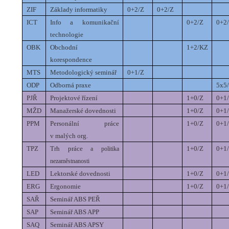
ZIF
Základy informatiky
0+2/Z
0+2/Z
ICT
Info a komunikační
0+2/Z
0+2
technologie
OBK
Obchodní
1+2/KZ
korespondence
MTS
Metodologický seminář
0+1/Z
ODP
Odborná praxe
5x5
PJŘ
Projektové řízení
1+0/Z
0+1/
MŽD
Manažerské dovednosti
1+0/Z
0+1/
PPM
Personální práce
1+0/Z
0+1/
v malých org.
TPZ
Trh práce
1+0/Z
0+1/
a politika
nezaměstnanosti
LED
Lektorské dovednosti
1+0/Z
0+1/
ERG
Ergonomie
1+0/Z
0+1/
SAŘ
Seminář ABS PEŘ
SAP
Seminář ABS APP
SAQ
Seminář ABS APSY