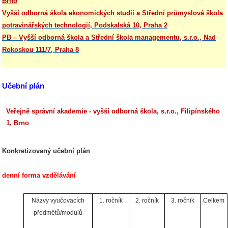
Brno
Vyšší odborná škola ekonomických studií a Střední průmyslová škola
potravinářských technologií, Podskalská 10, Praha 2
PB – Vyšší odborná škola a Střední škola managementu, s.r.o., Nad
Rokoskou 111/7, Praha 8
Učební plán
Veřejně správní akademie - vyšší odborná škola, s.r.o., Filipínského
1, Brno
Konkretizovaný učební plán
denní forma vzdělávání
Názvy vyučovacích
1. ročník
2. ročník
3. ročník
Celkem
předmětů/modulů