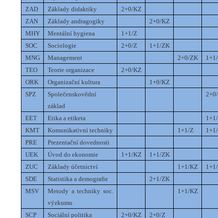
ZAD
Základy didaktiky
2+0/KZ
ZAN
Základy andragogiky
2+0/KZ
MHY
Mentální hygiena
1+1/Z
SOC
Sociologie
2+0/Z
1+1/ZK
MNG
Management
2+0/ZK
1+1
TEO
Teorie organizace
2+0/KZ
ORK
Organizační kultura
1+0/KZ
SPZ
Společenskovědní
2+0
základ
EET
Etika a etiketa
1+1
KMT
Komunikativní techniky
1+1/Z
1+1
PRE
Prezentační dovednosti
UEK
Úvod do ekonomie
1+1/KZ
1+1/ZK
ZUC
Základy účetnictví
1+1/KZ
1+1
SDE
Statistika a demografie
2+1/ZK
MSV
Metody a techniky soc.
1+1/KZ
výzkumu
SCP
Sociální politika
2+0/KZ
2+0/Z