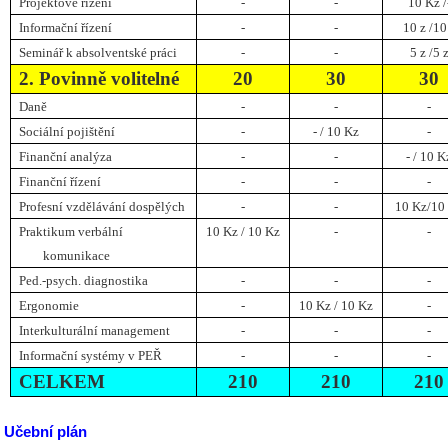
Projektové řízení
-
-
10 Kz /
Informační řízení
-
-
10 z /10
Seminář k absolventské práci
-
-
5 z /5 
2. Povinně volitelné
20
30
30
Daně
-
-
-
Sociální pojištění
-
- / 10 Kz
-
Finanční analýza
-
-
- / 10 K
Finanční řízení
-
-
-
Profesní vzdělávání dospělých
-
-
10 Kz/10
Praktikum verbální
10 Kz / 10 Kz
-
-
komunikace
Ped.-psych. diagnostika
-
-
-
Ergonomie
-
10 Kz / 10 Kz
-
Interkulturální management
-
-
-
Informační systémy v PEŘ
-
-
-
CELKEM
210
210
210
Učební plán