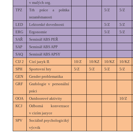
v malých org.
TPZ
Trh práce
5/Z
5/Z
a politika
nezaměstnanosti
LED
Lektorské dovednosti
5/Z
5/Z
ERG
Ergonomie
5/Z
5/Z
SAŘ
Seminář ABS PEŘ
SAP
Seminář ABS APP
SAQ
Seminář ABS APSY
CIJ 2
Cizí jazyk II.
10/Z
10/KZ
10/KZ
10/KZ
SPH
Sportovní hry
5/Z
5/Z
5/Z
5/Z
GEN
Gender problematika
GRF
Grafologie v personální
práci
OOA
Outdoorové aktivity
10/Z
KCJ
Odborná konverzace
v cizím jazyce
SPV
Sociálně.psychologiciký
výcvik