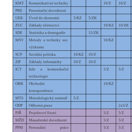
KMT
Komunikativní techniky
10/Z
10/Z
PRE
Prezentační dovednosti
UEK
Úvod do ekonomie
5/KZ
5/ZK
ZUC
Základy účetnictví
10/KZ
10/ZK
SDE
Statistika a demografie
15/ZK
MSV
Metody a techniky soc.
10/KZ
výzkumu
SCP
Sociální politika
10/KZ
10/Z
ZIF
Základy informatiky
10/Z
10/Z
ICT
Info a komunikační
5/Z
5/Z
technologie
OBK
Obchodní
10/KZ
korespondence
MTS
Metodologický seminář
5/Z
ODP
Odborná praxe
2x5/Z
PJŘ
Projektové řízení
5/Z
5/Z
MŽD
Manažerské dovednosti
5/Z
5/Z
PPM
Personální práce
5/Z
5/Z