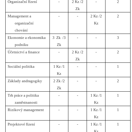
Organizační řízení
-
2 Kz /2
-
2
Zk
Management a
-
-
2 Kz /2
2
organizační
Kz
chování
Ekonomie a ekonomika
3 Zk /3
-
-
3
podniku
Zk
Účetnictví a finance
-
2 Kz /2
-
2
Zk
Sociální politika
1 Kz /1
-
-
1
Kz
Základy andragogiky
2 Zk /2
-
-
2
Zk
Trh práce a politika
-
-
1 Kz /1
1
zaměstnanosti
Kz
Rizikový management
-
-
1 Kz /1
1
Kz
Projektové řízení
-
-
1 Kz /1
1
Kz