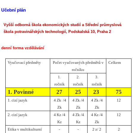
Učební plán
Vyšší odborná škola ekonomických studií a Střední průmyslová
škola potravinářských technologií, Podskalská 10, Praha 2
denní forma vzdělávání
Vyučovací předměty
Počet vyučovaných předmětů v
Celkem
ročníku
1.
2.
3.
ročník
ročník
ročník
1. Povinné
27
25
23
75
1. cizí jazyk
4 Zk /4
4 Zk /4
4 Zk /4
12
Zk
Zk
Zk
2. cizí jazyk
4 Kz /4
4 Zk /4
4 Kz /4
12
Kz
Kz
Zk
Etika v multikulturní
-
-
2 z/ 2
2