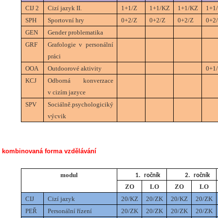
CIJ 2
Cizí jazyk II.
1+1/Z
1+1/KZ
1+1/KZ
1+1
SPH
Sportovní hry
0+2/Z
0+2/Z
0+2/Z
0+2
GEN
Gender problematika
GRF
Grafologie v personální
práci
OOA
Outdoorové aktivity
0+1
KCJ
Odborná konverzace
v cizím jazyce
SPV
Sociálně.psychologiciký
výcvik
kombinovaná forma vzdělávání
modul
1.
ročník
2.
ročník
ZO
LO
ZO
LO
CIJ
Cizí jazyk
20/KZ
20/ZK
20/KZ
20/ZK
PEŘ
Personální řízení
20/ZK
20/ZK
20/ZK
20/ZK