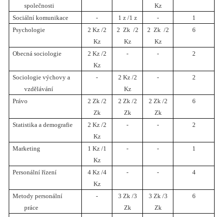
společnosti
Kz
Sociální komunikace
-
1 z /1 z
-
1
Psychologie
2 Kz /2
2 Zk /2
2 Zk /2
6
Kz
Kz
Kz
Obecná sociologie
2 Kz /2
-
-
2
Kz
Sociologie výchovy a
-
2 Kz /2
-
2
vzdělávání
Kz
Právo
2 Zk /2
2 Zk /2
2 Zk /2
6
Zk
Zk
Zk
Statistika a demografie
2 Kz /2
-
-
2
Kz
Marketing
1 Kz /1
-
-
1
Kz
Personální řízení
4 Kz /4
-
-
4
Kz
Metody personální
-
3 Zk /3
3 Zk /3
6
práce
Zk
Zk