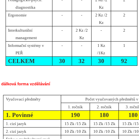
diagnostika
Kz
Ergonomie
-
-
2 Kz /2
2
Kz
Interkulturální
-
2 Kz /2
-
2
management
Kz
Informační systémy v
-
-
1 Kz
1
PEŘ
/1Kz
CELKEM
30
32
30
92
dálková forma vzdělávání
Vyučovací předměty
Počet vyučovaných předmětů v
1. ročník
2. ročník
3. ročn
1. Povinné
190
180
180
1. cizí jazyk
15 Zk /15 Zk
15 Zk /15 Zk
15 Zk /15
2. cizí jazyk
10 Zk /10 Zk
10 Zk /10 Zk
10 Zk /10