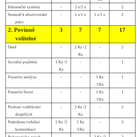
Informační systémy
-
2 z/2 z
-
2
Seminář k absolventské
-
1 z/1 z
1 z/1 z
2
práci
2. Povinně
3
7
7
17
volitelné
Daně
-
2 Kz /2
-
2
Kz
Sociální pojištění
1 Kz /1
-
-
1
Kz
Finanční analýza
-
-
1 Kz
1
/1Kz
Finanční řízení
-
-
1 Kz
1
/1Kz
Profesní vzdělávání
-
2 Kz /2
-
2
dospělých
Kz
Praktikum verbální
2 Kz /2
1 Kz
-
3
komunikace
Kz
/1Kz
Pedagogicko-psych.
-
-
2 Kz /2
2