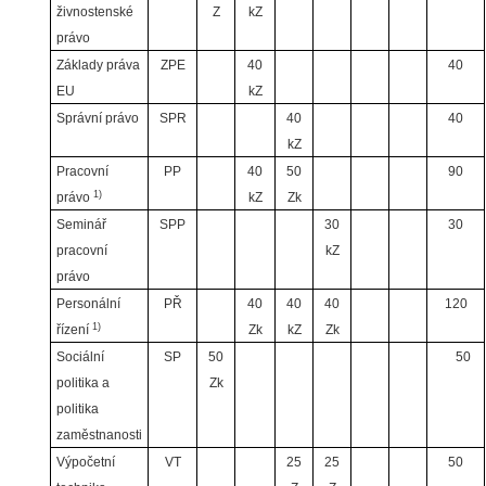
živnostenské
Z
kZ
právo
Základy práva
ZPE
40
40
EU
kZ
Správní právo
SPR
40
40
kZ
Pracovní
PP
40
50
90
1)
právo
kZ
Zk
Seminář
SPP
30
30
pracovní
kZ
právo
Personální
PŘ
40
40
40
120
1)
řízení
Zk
kZ
Zk
Sociální
SP
50
50
politika a
Zk
politika
zaměstnanosti
Výpočetní
VT
25
25
50