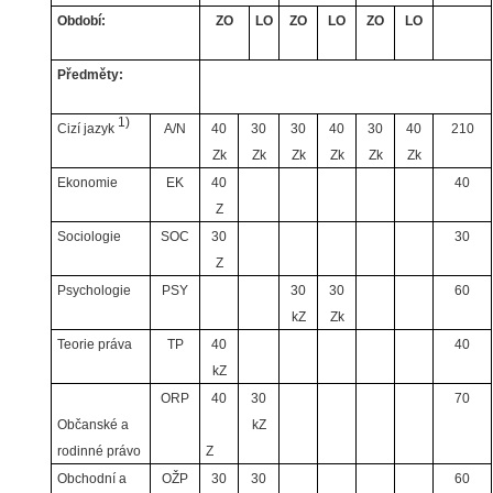
Období:
ZO
LO
ZO
LO
ZO
LO
Předměty:
1)
Cizí jazyk
A/N
40
30
30
40
30
40
210
Zk
Zk
Zk
Zk
Zk
Zk
Ekonomie
EK
40
40
Z
Sociologie
SOC
30
30
Z
Psychologie
PSY
30
30
60
kZ
Zk
Teorie práva
TP
40
40
kZ
ORP
40
30
70
Občanské a
kZ
rodinné právo
Z
Obchodní a
OŽP
30
30
60