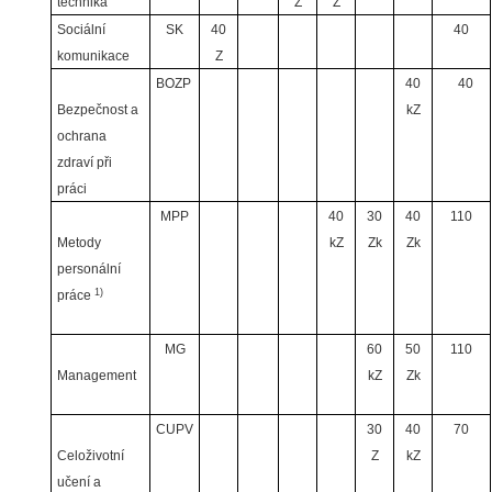
technika
Z
Z
Sociální
SK
40
40
komunikace
Z
BOZP
40
40
Bezpečnost a
kZ
ochrana
zdraví při
práci
MPP
40
30
40
110
Metody
kZ
Zk
Zk
personální
1)
práce
MG
60
50
110
Management
kZ
Zk
CUPV
30
40
70
Celoživotní
Z
kZ
učení a