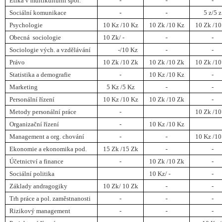
Etika v multikulturní spol.
-
-
-
Sociální komunikace
-
-
5 z/5 z
Psychologie
10 Kz /10 Kz
10 Zk /10 Kz
10 Zk /10
Obecná sociologie
10 Zk/ -
-
-
Sociologie vých. a vzdělávání
-/10 Kz
-
-
Právo
10 Zk /10 Zk
10 Zk /10 Zk
10 Zk /10
Statistika a demografie
-
10 Kz /10 Kz
-
Marketing
5 Kz /5 Kz
-
-
Personální řízení
10 Kz /10 Kz
10 Zk /10 Zk
-
Metody personální práce
-
10 Zk /10
Organizační řízení
-
10 Kz /10 Kz
Management a org. chování
-
-
10 Kz /10
Ekonomie a ekonomika pod.
15 Zk /15 Zk
-
-
Účetnictví a finance
-
10 Zk /10 Zk
-
Sociální politika
10 Kz/ -
-
Základy andragogiky
10 Zk/ 10 Zk
-
-
Trh práce a pol. zaměstnanosti
-
-
-
Rizikový management
-
-
-