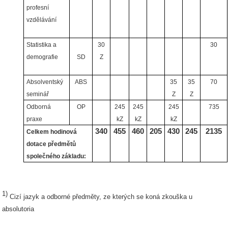
profesní
vzdělávání
Statistika a
30
30
demografie
SD
Z
Absolventský
ABS
35
35
70
seminář
Z
Z
Odborná
OP
245
245
245
735
praxe
kZ
kZ
kZ
340
455
460
205
430
245
2135
Celkem hodinová
dotace předmětů
společného základu:
1)
Cizí jazyk a odborné předměty, ze kterých se koná zkouška u
absolutoria