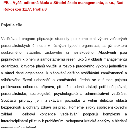
PB – Vyšší odborná škola a Střední škola managementu, s.r.o., Nad
Rokoskou 111/7, Praha 8
Pojetí a cíle
Vzdělávací program připravuje studenty pro komplexní výkon veškerých
personalistických činností v různých typech organizací, ať již sektoru
soukromého, státního, ziskového či neziskového.
Absolventi jsou
připravováni k plnění a samostatnému řešení úkolů v oblasti managementu
organizací, k tvorbě plánů využití a rozvoje pracovního výkonu jednotlivce
v rámci dané organizace, k plánování dalšího vzdělávání zaměstnanců a
výběrového řízení uchazečů o zaměstnání. Jedná se o široce pojatou
profilovanou odbornou přípravu, při níž studenti získají potřebné právní,
personalistické, sociologické, psychologické a administrativní vzdělání.
Součástí přípravy je i získávání poznatků z velmi důležité oblasti
bezpečnosti a ochrany zdraví při práci. Poměrně široký společenskovědní
základ i celková koncepce vzdělávání podporují komplexní a
interdisciplinární přístup k problémům, schopnost kritické analýzy a hledání
samostatných řešení.