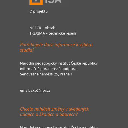
O projektu
NPI ČR – obsah
TREXIMA – technické řešení
Potřebujete další informace k výběru
studia?
Národní pedagogický institut České republiky
informačně poradenská podpora
Senovážné náměstí 25, Praha 1
email:
ckp@npi.cz
Chcete nahlásit změny v uvedených
údajích o školách a oborech?
Národní pedagogický institut České republiky