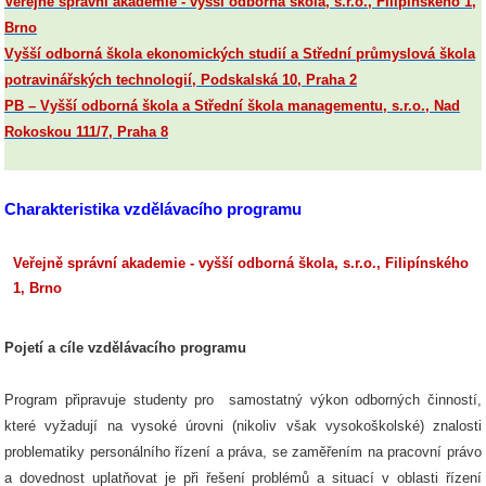
Veřejně správní akademie - vyšší odborná škola, s.r.o., Filipínského 1,
Brno
Vyšší odborná škola ekonomických studií a Střední průmyslová škola
potravinářských technologií, Podskalská 10, Praha 2
PB – Vyšší odborná škola a Střední škola managementu, s.r.o., Nad
Rokoskou 111/7, Praha 8
Charakteristika vzdělávacího programu
Veřejně správní akademie - vyšší odborná škola, s.r.o., Filipínského
1, Brno
Pojetí a cíle vzdělávacího programu
Program připravuje studenty pro samostatný výkon odborných činností,
které vyžadují na vysoké úrovni (nikoliv však vysokoškolské) znalosti
problematiky personálního řízení a práva, se zaměřením na pracovní právo
a dovednost uplatňovat je při řešení problémů a situací v oblasti řízení