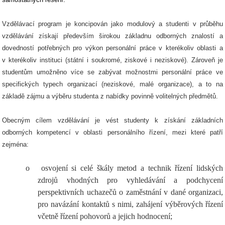
Vzdělávací program je koncipován jako modulový a studenti v průběhu
vzdělávání získají především širokou základnu odborných znalostí a
dovedností potřebných pro výkon personální práce v kterékoliv oblasti a
v kterékoliv instituci (státní i soukromé, ziskové i neziskové). Zároveň je
studentům umožněno více se zabývat možnostmi personální práce ve
specifických typech organizací (neziskové, malé organizace), a to na
základě zájmu a výběru studenta z nabídky povinně volitelných předmětů.
Obecným cílem vzdělávání je vést studenty k získání základních
odborných kompetencí v oblasti personálního řízení, mezi které patří
zejména:
o
osvojení si celé škály metod a technik řízení lidských
zdrojů vhodných pro vyhledávání a podchycení
perspektivních uchazečů o zaměstnání v dané organizaci,
pro navázání kontaktů s nimi, zahájení výběrových řízení
včetně řízení pohovorů a jejich hodnocení;