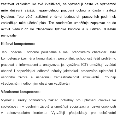
zastávat vzhledem ke své kvalifikaci, se vyznačují často ve významné
míře duševní zátěží, nepravidelnou pracovní dobou a často i zátěží
fyzickou. Toto větší zatížení v rámci budoucích pracovních podmínek
zohledňuje také učební plán. Ten studentům umožňuje zapojovat se do
aktivit vedoucích ke zlepšování fyzické kondice a k udržení duševní
rovnováhy.
Klíčové kompetence:
Jsou obecně i odborně použitelné a mají přenositelný charakter. Tyto
kompetence (zejména komunikační, personální, schopnost řešit problémy,
pracovat s informacemi a analyzovat je, využívat ICT) umožňují zvládat
obecné i odpovídající odborné nároky jakéhokoli pracovního uplatnění i
osobního života a usnadňují zaměstnatelnost absolventů. Prolínají
všeobecným i odborným obsahem vzdělávání.
Všeobecné kompetence:
Vymezují široký poznatkový základ potřebný pro uplatnění člověka ve
společnosti i v osobním životě a umožňují socializaci a rozvoj osobnosti
v celoevropském kontextu. Vytvářejí předpoklady pro celoživotní