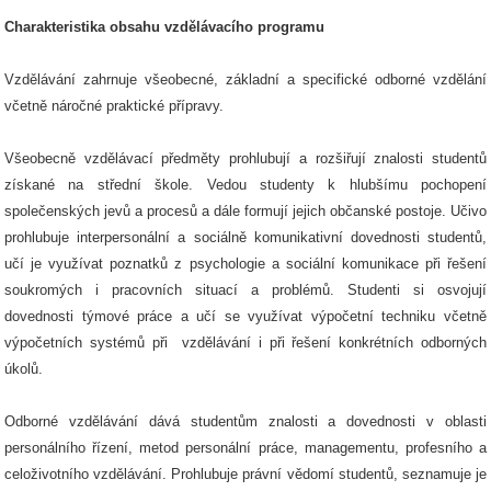
Charakteristika obsahu vzdělávacího programu
Vzdělávání zahrnuje všeobecné, základní a specifické odborné vzdělání
včetně náročné praktické přípravy.
Všeobecně vzdělávací předměty prohlubují a rozšiřují znalosti studentů
získané na střední škole. Vedou studenty k hlubšímu pochopení
společenských jevů a procesů a dále formují jejich občanské postoje. Učivo
prohlubuje interpersonální a sociálně komunikativní dovednosti studentů,
učí je využívat poznatků z psychologie a sociální komunikace při řešení
soukromých i pracovních situací a problémů. Studenti si osvojují
dovednosti týmové práce a učí se využívat výpočetní techniku včetně
výpočetních systémů při vzdělávání i při řešení konkrétních odborných
úkolů.
Odborné vzdělávání dává studentům znalosti a dovednosti v oblasti
personálního řízení, metod personální práce, managementu, profesního a
celoživotního vzdělávání. Prohlubuje právní vědomí studentů, seznamuje je