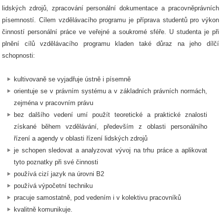
lidských zdrojů, zpracování personální dokumentace a pracovněprávních
písemností. Cílem vzdělávacího programu je příprava studentů pro výkon
činností personální práce ve veřejné a soukromé sféře. U studenta je při
plnění cílů vzdělávacího programu kladen také důraz na jeho dílčí
schopnosti:
kultivovaně se vyjadřuje ústně i písemně
orientuje se v právním systému a v základních právních normách,
zejména v pracovním právu
bez dalšího vedení umí použít teoretické a praktické znalosti
získané během vzdělávání, především z oblasti personálního
řízení a agendy v oblasti řízení lidských zdrojů
je schopen sledovat a analyzovat vývoj na trhu práce a aplikovat
tyto poznatky při své činnosti
používá cizí jazyk na úrovni B2
používá výpočetní techniku
pracuje samostatně, pod vedením i v kolektivu pracovníků
kvalitně komunikuje.