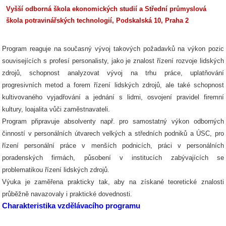
Vyšší odborná škola ekonomických studií a Střední průmyslová
škola potravinářských technologií, Podskalská 10, Praha 2
Program reaguje na současný vývoj takových požadavků na výkon pozic
souvisejících s profesí personalisty, jako je znalost řízení rozvoje lidských
zdrojů, schopnost analyzovat vývoj na trhu práce, uplatňování
progresivních metod a forem řízení lidských zdrojů, ale také schopnost
kultivovaného vyjadřování a jednání s lidmi, osvojení pravidel firemní
kultury, loajalita vůči zaměstnavateli.
Program připravuje absolventy např. pro samostatný výkon odborných
činností v personálních útvarech velkých a středních podniků a ÚSC, pro
řízení personální práce v menších podnicích, práci v personálních
poradenských firmách, působení v institucích zabývajících se
problematikou řízení lidských zdrojů.
Výuka je zaměřena prakticky tak, aby na získané teoretické znalosti
průběžně navazovaly i praktické dovednosti.
Charakteristika vzdělávacího programu