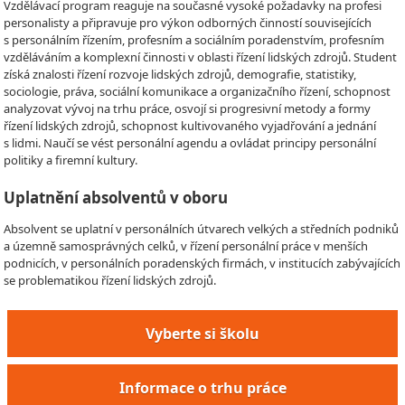
Vzdělávací program reaguje na současné vysoké požadavky na profesi
personalisty a připravuje pro výkon odborných činností souvisejících
s personálním řízením, profesním a sociálním poradenstvím, profesním
vzděláváním a komplexní činnosti v oblasti řízení lidských zdrojů. Student
získá znalosti řízení rozvoje lidských zdrojů, demografie, statistiky,
sociologie, práva, sociální komunikace a organizačního řízení, schopnost
analyzovat vývoj na trhu práce, osvojí si progresivní metody a formy
řízení lidských zdrojů, schopnost kultivovaného vyjadřování a jednání
s lidmi. Naučí se vést personální agendu a ovládat principy personální
politiky a firemní kultury.
Uplatnění absolventů v oboru
Absolvent se uplatní v personálních útvarech velkých a středních podniků
a územně samosprávných celků, v řízení personální práce v menších
podnicích, v personálních poradenských firmách, v institucích zabývajících
se problematikou řízení lidských zdrojů.
Vyberte si školu
Informace o trhu práce