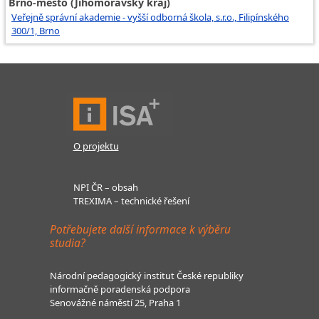
Brno-město (Jihomoravský kraj)
Veřejně správní akademie - vyšší odborná škola, s.r.o., Filipínského
300/1, Brno
O projektu
NPI ČR – obsah
TREXIMA – technické řešení
Potřebujete další informace k výběru
studia?
Národní pedagogický institut České republiky
informačně poradenská podpora
Senovážné náměstí 25, Praha 1