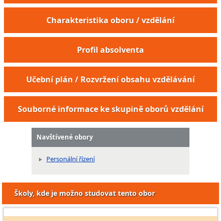
Charakteristika oboru / vzdělání
Profil absolventa
Učební plán / Rozvržení obsahu vzdělávání
Souborné informace ke skupině oborů vzdělání
Navštívené obory
Personální řízení
Školy, kde je možno studovat tento obor