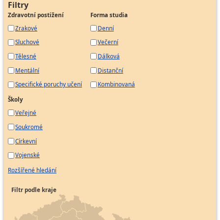
Filtry
Zdravotní postižení
Forma studia
Zrakové
Denní
Sluchové
Večerní
Tělesné
Dálková
Mentální
Distanční
Specifické poruchy učení
Kombinovaná
Školy
Veřejné
Soukromé
Církevní
Vojenské
Rozšířené hledání
Filtr podle kraje