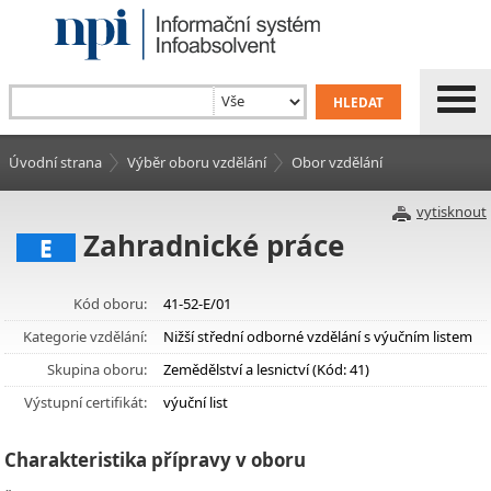
Úvodní strana
Výběr oboru vzdělání
Obor vzdělání
vytisknout
Zahradnické práce
E
Kód oboru:
41-52-E/01
Kategorie vzdělání:
Nižší střední odborné vzdělání s výučním listem
Skupina oboru:
Zemědělství a lesnictví (Kód: 41)
Výstupní certifikát:
výuční list
Charakteristika přípravy v oboru