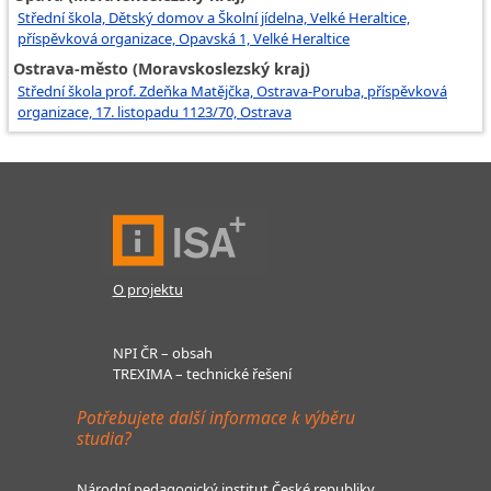
Střední škola, Dětský domov a Školní jídelna, Velké Heraltice,
příspěvková organizace, Opavská 1, Velké Heraltice
Ostrava-město (Moravskoslezský kraj)
Střední škola prof. Zdeňka Matějčka, Ostrava-Poruba, příspěvková
organizace, 17. listopadu 1123/70, Ostrava
O projektu
NPI ČR – obsah
TREXIMA – technické řešení
Potřebujete další informace k výběru
studia?
Národní pedagogický institut České republiky