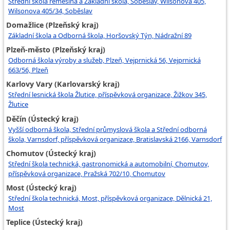
Střední škola řemeslná a Základní škola, Soběslav, Wilsonova 405,
Wilsonova 405/34, Soběslav
Domažlice (Plzeňský kraj)
Základní škola a Odborná škola, Horšovský Týn, Nádražní 89
Plzeň-město (Plzeňský kraj)
Odborná škola výroby a služeb, Plzeň, Vejprnická 56, Vejprnická
663/56, Plzeň
Karlovy Vary (Karlovarský kraj)
Střední lesnická škola Žlutice, příspěvková organizace, Žižkov 345,
Žlutice
Děčín (Ústecký kraj)
Vyšší odborná škola, Střední průmyslová škola a Střední odborná
škola, Varnsdorf, příspěvková organizace, Bratislavská 2166, Varnsdorf
Chomutov (Ústecký kraj)
Střední škola technická, gastronomická a automobilní, Chomutov,
příspěvková organizace, Pražská 702/10, Chomutov
Most (Ústecký kraj)
Střední škola technická, Most, příspěvková organizace, Dělnická 21,
Most
Teplice (Ústecký kraj)