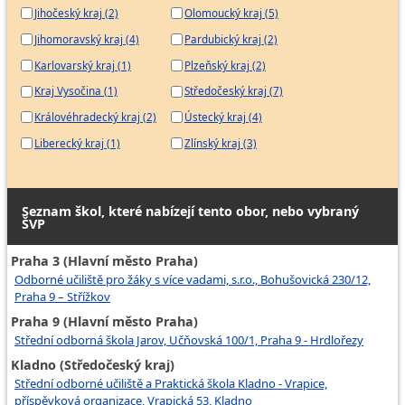
Jihočeský kraj (2)
Olomoucký kraj (5)
Jihomoravský kraj (4)
Pardubický kraj (2)
Karlovarský kraj (1)
Plzeňský kraj (2)
Kraj Vysočina (1)
Středočeský kraj (7)
Královéhradecký kraj (2)
Ústecký kraj (4)
Liberecký kraj (1)
Zlínský kraj (3)
Seznam škol, které nabízejí tento obor, nebo vybraný
ŠVP
Praha 3 (Hlavní město Praha)
Odborné učiliště pro žáky s více vadami, s.r.o., Bohušovická 230/12,
Praha 9 – Střížkov
Praha 9 (Hlavní město Praha)
Střední odborná škola Jarov, Učňovská 100/1, Praha 9 - Hrdlořezy
Kladno (Středočeský kraj)
Střední odborné učiliště a Praktická škola Kladno - Vrapice,
příspěvková organizace, Vrapická 53, Kladno