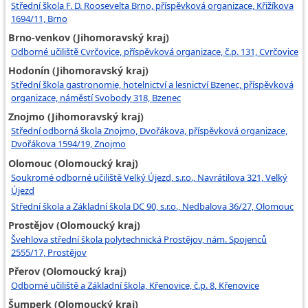
Střední škola F. D. Roosevelta Brno, příspěvková organizace, Křižíkova
1694/11, Brno
Brno-venkov (Jihomoravský kraj)
Odborné učiliště Cvrčovice, příspěvková organizace, č.p. 131, Cvrčovice
Hodonín (Jihomoravský kraj)
Střední škola gastronomie, hotelnictví a lesnictví Bzenec, příspěvková
organizace, náměstí Svobody 318, Bzenec
Znojmo (Jihomoravský kraj)
Střední odborná škola Znojmo, Dvořákova, příspěvková organizace,
Dvořákova 1594/19, Znojmo
Olomouc (Olomoucký kraj)
Soukromé odborné učiliště Velký Újezd, s.r.o., Navrátilova 321, Velký
Újezd
Střední škola a Základní škola DC 90, s.r.o., Nedbalova 36/27, Olomouc
Prostějov (Olomoucký kraj)
Švehlova střední škola polytechnická Prostějov, nám. Spojenců
2555/17, Prostějov
Přerov (Olomoucký kraj)
Odborné učiliště a Základní škola, Křenovice, č.p. 8, Křenovice
Šumperk (Olomoucký kraj)