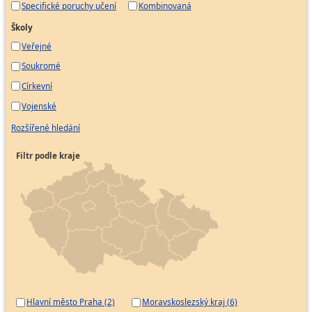
Specifické poruchy učení
Kombinovaná
Školy
Veřejné
Soukromé
Církevní
Vojenské
Rozšířené hledání
Filtr podle kraje
Hlavní město Praha (2)
Moravskoslezský kraj (6)