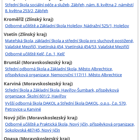
Střední škola sociální péče a služeb, Zábřeh, nám. 8. května 2, náměstí
8. května 253/2, Zábřeh
Kroměříž (Zlínský kraj)
Odborné učiliště a Základní škola Holešov, Nádražní 525/1, Holešov
Vsetín (Zlínský kraj)
Mateřská škola, základní škola a střední škola pro sluchově postižené,
Valašské Meziříčí, Vsetínská 454, Vsetínská 454/53, Valašské Meziříčí
Odborné učiliště Kelč, č.p. 1, Kelč
Bruntál (Moravskoslezský kraj)
Střední odborná škola a Základní škola, Město Albrechtice,
příspěvková organizace, Nemocniční 117/11, Město Albrechtice
Karviná (Moravskoslezský kraj)
Střední škola a Základní škola, Havířov-Šumbark, příspěvková
organizace, Školní 601/2, Havířov
Vyšší odborná škola DAKOL a Střední škola DAKOL, o.p.s., č.p. 570,
Petrovice u Karviné
Nový Jičín (Moravskoslezský kraj)
Odborné učiliště a Praktická škola, Nový Jičín, příspěvková organizace,
Sokolovská 487/45, Nový Jičín
Opava (Moravskoslezský kraj)