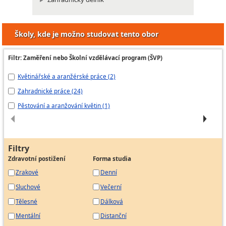
Školy, kde je možno studovat tento obor
Filtr: Zaměření nebo Školní vzdělávací program (ŠVP)
Květinářské a aranžérské práce (2)
Ar
Zahradnické práce (24)
Za
Pěstování a aranžování květin (1)
Za
Filtry
Zdravotní postižení
Forma studia
Zrakové
Denní
Sluchové
Večerní
Tělesné
Dálková
Mentální
Distanční