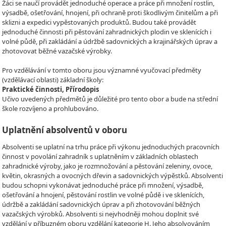
Žáci se naučí provádět jednoduché operace a práce při množení rostlin,
výsadbě, ošetřování, hnojení, při ochraně proti škodlivým činitelům a při
sklizni a expedici vypěstovaných produktů. Budou také provádět
jednoduché činnosti při pěstování zahradnických plodin ve sklenících i
volné půdě, při zakládání a údržbě sadovnických a krajinářských úprav a
zhotovovat běžné vazačské výrobky.
Pro vzdělávání v tomto oboru jsou významné vyučovací předměty
(vzdělávací oblasti) základní školy:
Praktické činnosti, Přírodopis
Učivo uvedených předmětů je důležité pro tento obor a bude na střední
škole rozvíjeno a prohlubováno.
Uplatnění absolventů v oboru
Absolventi se uplatní na trhu práce při výkonu jednoduchých pracovních
činnost v povolání zahradník s uplatněním v základních oblastech
zahradnické výroby, jako je rozmnožování a pěstování zeleniny, ovoce,
květin, okrasných a ovocných dřevin a sadovnických výpěstků. Absolventi
budou schopni vykonávat jednoduché práce při množení, výsadbě,
ošetřování a hnojení, pěstování rostlin ve volné půdě i ve sklenících,
údržbě a zakládání sadovnických úprav a při zhotovování běžných
vazačských výrobků. Absolventi si nejvhodněji mohou doplnit své
vzdělání v příbuzném oboru vzdělání kategorie H. Jeho absolvováním