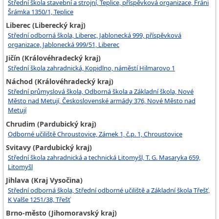
Střední škola stavební a strojní, Teplice, příspěvková organizace, Fráni
Šrámka 1350/1, Teplice
Liberec (Liberecký kraj)
Střední odborná škola, Liberec, Jablonecká 999, příspěvková
organizace, Jablonecká 999/51, Liberec
Jičín (Královéhradecký kraj)
Střední škola zahradnická, Kopidlno, náměstí Hilmarovo 1
Náchod (Královéhradecký kraj)
Střední průmyslová škola, Odborná škola a Základní škola, Nové
Město nad Metují, Československé armády 376, Nové Město nad
Metují
Chrudim (Pardubický kraj)
Odborné učiliště Chroustovice, Zámek 1, č.p. 1, Chroustovice
Svitavy (Pardubický kraj)
Střední škola zahradnická a technická Litomyšl, T. G. Masaryka 659,
Litomyšl
Jihlava (Kraj Vysočina)
Střední odborná škola, Střední odborné učiliště a Základní škola Třešť,
K Valše 1251/38, Třešť
Brno-město (Jihomoravský kraj)