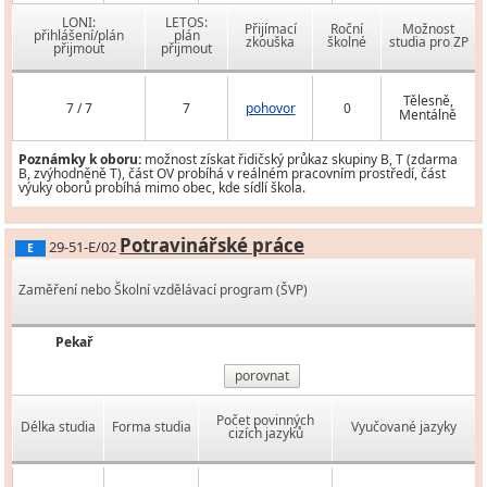
LONI:
LETOS:
Přijímací
Roční
Možnost
přihlášení/plán
plán
zkouška
školné
studia pro ZP
přijmout
přijmout
Tělesně,
7 / 7
7
pohovor
0
Mentálně
Poznámky k oboru:
možnost získat řidičský průkaz skupiny B, T (zdarma
B, zvýhodněně T), část OV probíhá v reálném pracovním prostředí, část
výuky oborů probíhá mimo obec, kde sídlí škola.
Potravinářské práce
29-51-E/02
E
Zaměření nebo Školní vzdělávací program (ŠVP)
Pekař
porovnat
Počet povinných
Délka studia
Forma studia
Vyučované jazyky
cizích jazyků