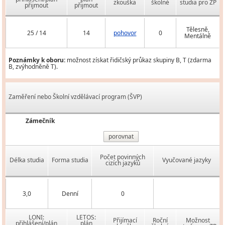
zkouška
školné
studia pro ZP
přijmout
přijmout
Tělesně,
25 / 14
14
pohovor
0
Mentálně
Poznámky k oboru:
možnost získat řidičský průkaz skupiny B, T (zdarma
B, zvýhodněně T).
Zaměření nebo Školní vzdělávací program (ŠVP)
Zámečník
porovnat
Počet povinných
Délka studia
Forma studia
Vyučované jazyky
cizích jazyků
3,0
Denní
0
LONI:
LETOS:
Přijímací
Roční
Možnost
přihlášení/plán
plán