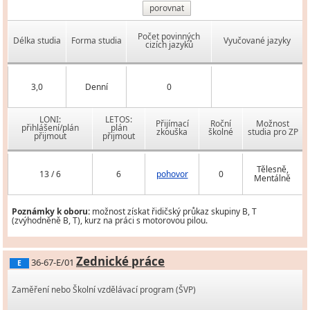
porovnat
Počet povinných
Délka studia
Forma studia
Vyučované jazyky
cizích jazyků
3,0
Denní
0
LONI:
LETOS:
Přijímací
Roční
Možnost
přihlášení/plán
plán
zkouška
školné
studia pro ZP
přijmout
přijmout
Tělesně,
13 / 6
6
pohovor
0
Mentálně
Poznámky k oboru:
možnost získat řidičský průkaz skupiny B, T
(zvýhodněně B, T), kurz na práci s motorovou pilou.
Zednické práce
36-67-E/01
E
Zaměření nebo Školní vzdělávací program (ŠVP)