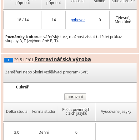
zkouška
školné
studia pro ZP
přijmout
přijmout
Tělesně,
18 / 14
14
pohovor
0
Mentálně
Poznámky k oboru:
svářečský kurz, možnost získat řidičský průkaz
skupiny B, T (zvýhodněně B, T).
Potravinářská výroba
29-51-E/01
E
Zaměření nebo Školní vzdělávací program (ŠVP)
Cukrář
porovnat
Počet povinných
Délka studia
Forma studia
Vyučované jazyky
cizích jazyků
3,0
Denní
0