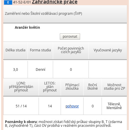
Zahradnické práce
41-52-E/01
E
Zaměření nebo Školní vzdělávací program (ŠVP)
Aranžér květin
porovnat
Počet povinných
Délka studia
Forma studia
Vyučované jazyky
cizích jazyků
3,0
Denní
0
LONI:
LETOS:
Přijímací
Roční
Možnost
přihlášení/plán
plán
zkouška
školné
studia pro ZP
přijmout
přijmout
Tělesně,
51 / 14
14
pohovor
0
Mentálně
Poznámky k oboru:
možnost získat řidičský průkaz skupiny B, T (zdarma
B, zvýhodněně T), část OV probíhá v reálném pracovním prostředí.