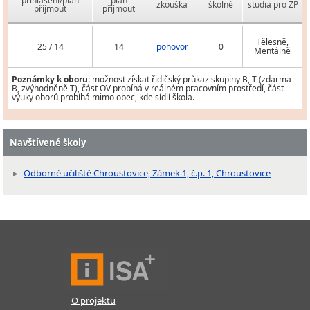
přihlášení/plán
plán
zkouška
školné
studia pro ZP
přijmout
přijmout
Tělesně,
25 / 14
14
pohovor
0
Mentálně
Poznámky k oboru:
možnost získat řidičský průkaz skupiny B, T (zdarma
B, zvýhodněně T), část OV probíhá v reálném pracovním prostředí, část
výuky oborů probíhá mimo obec, kde sídlí škola.
Navštívené školy
Odborné učiliště Chroustovice, Zámek 1, č.p. 1, Chroustovice
O projektu