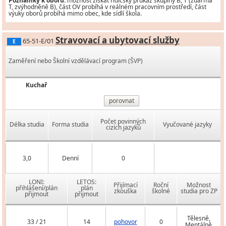
Poznámky k oboru:
možnost získat řidičský průkaz skupiny B, T (zdarma
T, zvýhodněně B), část OV probíhá v reálném pracovním prostředí, část
výuky oborů probíhá mimo obec, kde sídlí škola.
Stravovací a ubytovací služby
65-51-E/01
E
Zaměření nebo Školní vzdělávací program (ŠVP)
Kuchař
porovnat
Počet povinných
Délka studia
Forma studia
Vyučované jazyky
cizích jazyků
3,0
Denní
0
LONI:
LETOS:
Přijímací
Roční
Možnost
přihlášení/plán
plán
zkouška
školné
studia pro ZP
přijmout
přijmout
Tělesně,
33 / 21
14
pohovor
0
Mentálně