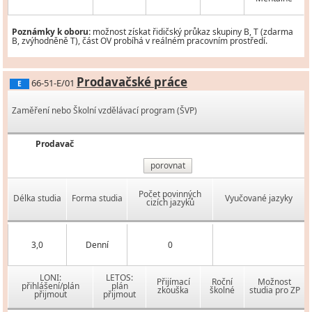
Poznámky k oboru:
možnost získat řidičský průkaz skupiny B, T (zdarma
B, zvýhodněně T), část OV probíhá v reálném pracovním prostředí.
Prodavačské práce
66-51-E/01
E
Zaměření nebo Školní vzdělávací program (ŠVP)
Prodavač
porovnat
Počet povinných
Délka studia
Forma studia
Vyučované jazyky
cizích jazyků
3,0
Denní
0
LONI:
LETOS:
Přijímací
Roční
Možnost
přihlášení/plán
plán
zkouška
školné
studia pro ZP
přijmout
přijmout