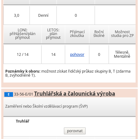
3,0
Denní
0
LONI:
LETOS:
Přijímací
Roční
Možnost
přihlášení/plán
plán
zkouška
školné
studia pro ZP
přijmout
přijmout
Tělesně,
12 / 14
14
pohovor
0
Mentálně
Poznámky k oboru:
možnost získat řidičský průkaz skupiny B, T (zdarma
B, zvýhodněně T).
Truhlářská a čalounická výroba
33-56-E/01
E
Zaměření nebo Školní vzdělávací program (ŠVP)
Truhlář
porovnat