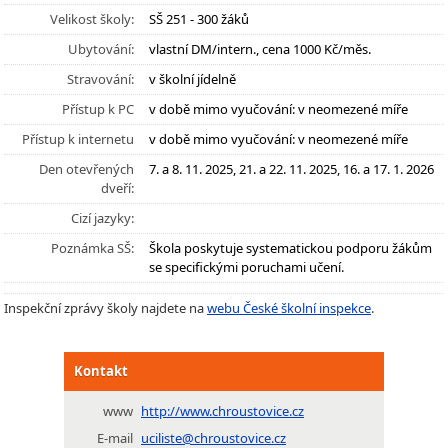
Velikost školy:
SŠ 251 - 300 žáků
Ubytování:
vlastní DM/intern., cena 1000 Kč/měs.
Stravování:
v školní jídelně
Přístup k PC
v době mimo vyučování: v neomezené míře
Přístup k internetu
v době mimo vyučování: v neomezené míře
Den otevřených
7. a 8. 11. 2025, 21. a 22. 11. 2025, 16. a 17. 1. 2026
dveří:
Cizí jazyky:
Poznámka SŠ:
Škola poskytuje systematickou podporu žákům
se specifickými poruchami učení.
Inspekční zprávy školy najdete na
webu České školní inspekce
.
Kontakt
www
http://www.chroustovice.cz
E-mail
uciliste@chroustovice.cz