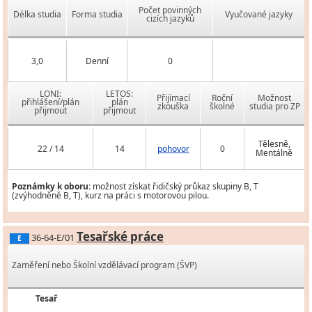
Počet povinných
Délka studia
Forma studia
Vyučované jazyky
cizích jazyků
3,0
Denní
0
LONI:
LETOS:
Přijímací
Roční
Možnost
přihlášení/plán
plán
zkouška
školné
studia pro ZP
přijmout
přijmout
Tělesně,
22 / 14
14
pohovor
0
Mentálně
Poznámky k oboru:
možnost získat řidičský průkaz skupiny B, T
(zvýhodněně B, T), kurz na práci s motorovou pilou.
Tesařské práce
36-64-E/01
E
Zaměření nebo Školní vzdělávací program (ŠVP)
Tesař