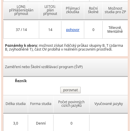
LONI:
LETOS:
Přijímací
Roční
Možnost
přihlášení/plán
plán
zkouška
školné
studia pro ZP
přijmout
přijmout
Tělesně,
37 / 14
14
pohovor
0
Mentálně
Poznámky k oboru:
možnost získat řidičský průkaz skupiny B, T (zdarma
B, zvýhodněně T), část OV probíhá v reálném pracovním prostředí.
Zaměření nebo Školní vzdělávací program (ŠVP)
Řezník
porovnat
Počet povinných
Délka studia
Forma studia
Vyučované jazyky
cizích jazyků
3,0
Denní
0