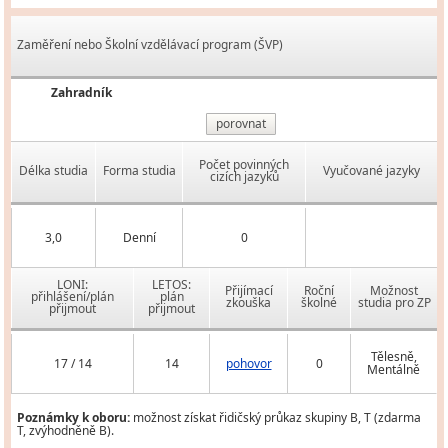
Zaměření nebo Školní vzdělávací program (ŠVP)
Zahradník
porovnat
Počet povinných
Délka studia
Forma studia
Vyučované jazyky
cizích jazyků
3,0
Denní
0
LONI:
LETOS:
Přijímací
Roční
Možnost
přihlášení/plán
plán
zkouška
školné
studia pro ZP
přijmout
přijmout
Tělesně,
17 / 14
14
pohovor
0
Mentálně
Poznámky k oboru:
možnost získat řidičský průkaz skupiny B, T (zdarma
T, zvýhodněně B).