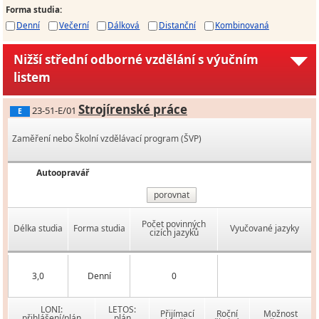
Forma studia
:
Denní
Večerní
Dálková
Distanční
Kombinovaná
Nižší střední odborné vzdělání s výučním
listem
Strojírenské práce
23-51-E/01
E
Zaměření nebo Školní vzdělávací program (ŠVP)
Autoopravář
porovnat
Počet povinných
Délka studia
Forma studia
Vyučované jazyky
cizích jazyků
3,0
Denní
0
LONI:
LETOS:
Přijímací
Roční
Možnost
přihlášení/plán
plán