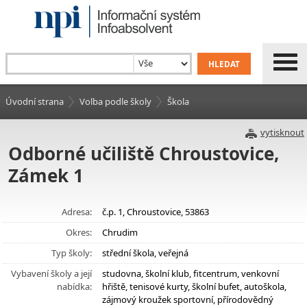
Úvodní strana
Volba podle školy
Škola
vytisknout
Odborné učiliště Chroustovice,
Zámek 1
Adresa:
č.p. 1, Chroustovice, 53863
Okres:
Chrudim
Typ školy:
střední škola, veřejná
Vybavení školy a její
studovna, školní klub, fitcentrum, venkovní
nabídka:
hřiště, tenisové kurty, školní bufet, autoškola,
zájmový kroužek sportovní, přírodovědný