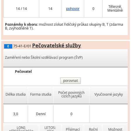
Tělesně,
14 / 14
14
pohovor
0
Mentálně
Poznámky k oboru:
možnost získat řidičský průkaz skupiny B, T (zdarma
B, zvýhodněně T).
Pečovatelské služby
75-41-E/01
E
Zaměření nebo Školní vzdělávací program (ŠVP)
Pečovatel
porovnat
Počet povinných
Délka studia
Forma studia
Vyučované jazyky
cizích jazyků
3,0
Denní
0
LONI:
LETOS:
Přijímací
Roční
Možnost