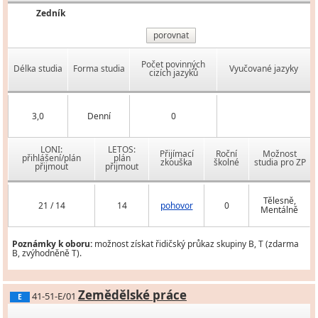
Zedník
porovnat
Počet povinných
Délka studia
Forma studia
Vyučované jazyky
cizích jazyků
3,0
Denní
0
LONI:
LETOS:
Přijímací
Roční
Možnost
přihlášení/plán
plán
zkouška
školné
studia pro ZP
přijmout
přijmout
Tělesně,
21 / 14
14
pohovor
0
Mentálně
Poznámky k oboru:
možnost získat řidičský průkaz skupiny B, T (zdarma
B, zvýhodněně T).
Zemědělské práce
41-51-E/01
E