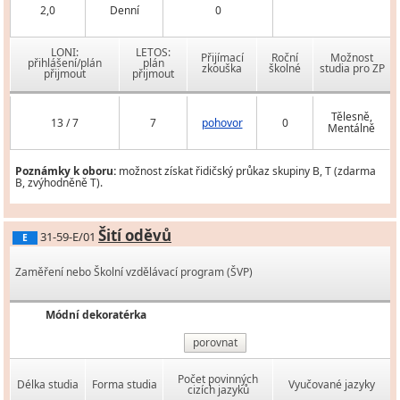
2,0
Denní
0
LONI:
LETOS:
Přijímací
Roční
Možnost
přihlášení/plán
plán
zkouška
školné
studia pro ZP
přijmout
přijmout
Tělesně,
13 / 7
7
pohovor
0
Mentálně
Poznámky k oboru:
možnost získat řidičský průkaz skupiny B, T (zdarma
B, zvýhodněně T).
Šití oděvů
31-59-E/01
E
Zaměření nebo Školní vzdělávací program (ŠVP)
Módní dekoratérka
porovnat
Počet povinných
Délka studia
Forma studia
Vyučované jazyky
cizích jazyků