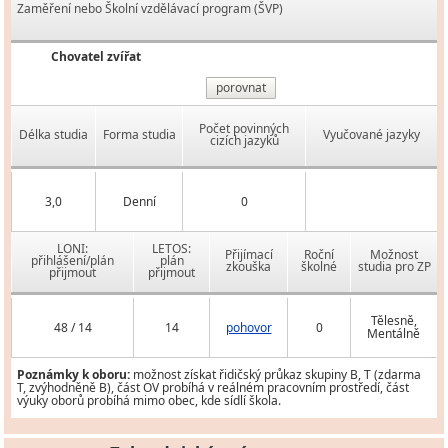
Zaměření nebo Školní vzdělávací program (ŠVP)
Chovatel zvířat
porovnat
Počet povinných
Délka studia
Forma studia
Vyučované jazyky
cizích jazyků
3,0
Denní
0
LONI:
LETOS:
Přijímací
Roční
Možnost
přihlášení/plán
plán
zkouška
školné
studia pro ZP
přijmout
přijmout
Tělesně,
48 / 14
14
pohovor
0
Mentálně
Poznámky k oboru:
možnost získat řidičský průkaz skupiny B, T (zdarma
T, zvýhodněně B), část OV probíhá v reálném pracovním prostředí, část
výuky oborů probíhá mimo obec, kde sídlí škola.