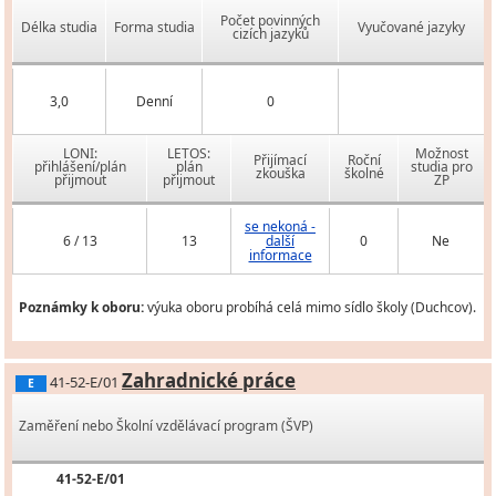
Počet povinných
Délka studia
Forma studia
Vyučované jazyky
cizích jazyků
3,0
Denní
0
LONI:
LETOS:
Možnost
Přijímací
Roční
přihlášení/plán
plán
studia pro
zkouška
školné
přijmout
přijmout
ZP
se nekoná -
6 / 13
13
další
0
Ne
informace
Poznámky k oboru:
výuka oboru probíhá celá mimo sídlo školy (Duchcov).
Zahradnické práce
41-52-E/01
E
Zaměření nebo Školní vzdělávací program (ŠVP)
41-52-E/01