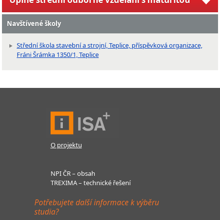
Navštívené školy
Střední škola stavební a strojní, Teplice, příspěvková organizace,
Fráni Šrámka 1350/1, Teplice
O projektu
NPI ČR – obsah
TREXIMA – technické řešení
Potřebujete další informace k výběru
studia?