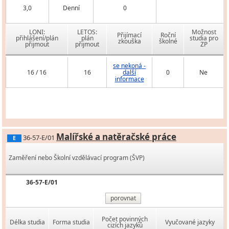
3,0
Denní
0
LONI:
LETOS:
Možnost
Přijímací
Roční
přihlášení/plán
plán
studia pro
zkouška
školné
přijmout
přijmout
ZP
se nekoná -
16 / 16
16
další
0
Ne
informace
Malířské a natěračské práce
36-57-E/01
E
Zaměření nebo Školní vzdělávací program (ŠVP)
36-57-E/01
porovnat
Počet povinných
Délka studia
Forma studia
Vyučované jazyky
cizích jazyků