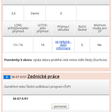
3,0
Denní
0
LONI:
LETOS:
Možnost
Přijímací
Roční
přihlášení/plán
plán
studia pro
zkouška
školné
přijmout
přijmout
ZP
se nekoná -
13 / 16
16
další
0
Ne
informace
Poznámky k oboru:
výuka oboru probíhá celá mimo sídlo školy (Duchcov).
Zednické práce
36-67-E/01
E
Zaměření nebo Školní vzdělávací program (ŠVP)
36-67-E/01
porovnat