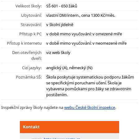
Velikost školy:
SŠ 601 - 650 žáků
Ubytování:
vlastní DM/intern., cena 1300 Kč/měs.
Stravování:
v školní jídelně
Přístup k PC
v době mimo vyučování: v omezené míře
Přístup k internetu
v době mimo vyučování: v neomezené míře
Den otevřených
viz web školy
dveří:
Cizí jazyky:
anglický (A), německý (N)
Poznámka SŠ:
Škola poskytuje systematickou podporu žákům
se specifickými poruchami učení. Škola je
vybavena pomůckami pro žáky se zdravotním
postižením.
Inspekční zprávy školy najdete na
webu České školní inspekce
.
Kontakt