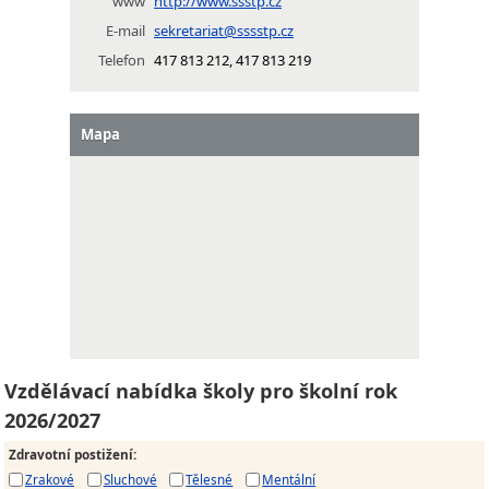
www
http://www.ssstp.cz
E-mail
sekretariat@sssstp.cz
Telefon
417 813 212, 417 813 219
Mapa
Vzdělávací nabídka školy pro školní rok
2026/2027
Zdravotní postižení
:
Zrakové
Sluchové
Tělesné
Mentální