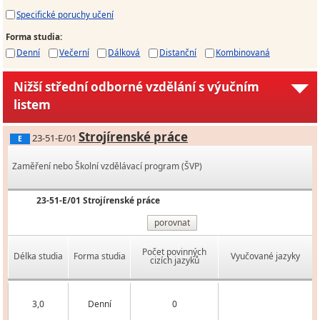
Specifické poruchy učení
Forma studia
:
Denní
Večerní
Dálková
Distanční
Kombinovaná
Nižší střední odborné vzdělání s výučním
listem
Strojírenské práce
23-51-E/01
E
Zaměření nebo Školní vzdělávací program (ŠVP)
23-51-E/01 Strojírenské práce
porovnat
Počet povinných
Délka studia
Forma studia
Vyučované jazyky
cizích jazyků
3,0
Denní
0