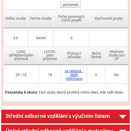
porovnat
Počet povinných
Délka studia
Forma studia
Vyučované jazyky
cizích jazyků
3,0
Denní
0
LONI:
LETOS:
Možnost
Přijímací
Roční
přihlášení/plán
plán
studia pro
zkouška
školné
přijmout
přijmout
ZP
se nekoná -
29 / 16
16
další
0
Ne
informace
Poznámky k oboru:
část výuky oborů probíhá mimo obec, kde sídlí škola.
Střední odborné vzdělání s výučním listem
Úplné střední odborné vzdělání s maturitou