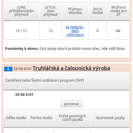
LONI:
LETOS:
Možnost
Přijímací
Roční
přihlášení/plán
plán
studia pro
zkouška
školné
přijmout
přijmout
ZP
se nekoná -
12 / 12
12
další
0
Ne
informace
Poznámky k oboru:
část výuky oborů probíhá mimo obec, kde sídlí škola.
Truhlářská a čalounická výroba
33-56-E/01
E
Zaměření nebo Školní vzdělávací program (ŠVP)
33-56-E/01
porovnat
Počet povinných
Délka studia
Forma studia
Vyučované jazyky
cizích jazyků