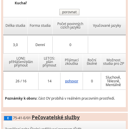
Kuchař
porovnat
Počet povinných
Délka studia
Forma studia
Vyučované jazyky
cizích jazyků
3,0
Denní
0
LONI:
LETOS:
Přijímací
Roční
Možnost
přihlášení/plán
plán
zkouška
školné
studia pro ZP
přijmout
přijmout
Sluchově,
26 / 16
14
pohovor
0
Tělesně,
Mentálně
Poznámky k oboru:
část OV probíhá v reálném pracovním prostředí.
Pečovatelské služby
75-41-E/01
E