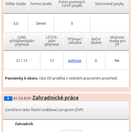
Počet povinných
Délka studia
Forma studia
Vyučované jazyky
cizích jazyků
3,0
Denní
0
LONI:
LETOS:
Možnost
Přijímací
Roční
přihlášení/plán
plán
studia pro
zkouška
školné
přijmout
přijmout
ZP
21 / 12
12
pohovor
0
Ne
Poznámky k oboru:
část OV probíhá v reálném pracovním prostředí.
Zahradnické práce
41-52-E/01
E
Zaměření nebo Školní vzdělávací program (ŠVP)
Zahradník