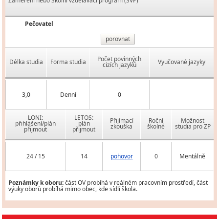
Zaměření nebo Školní vzdělávací program (ŠVP)
Pečovatel
porovnat
Počet povinných
Délka studia
Forma studia
Vyučované jazyky
cizích jazyků
3,0
Denní
0
LONI:
LETOS:
Přijímací
Roční
Možnost
přihlášení/plán
plán
zkouška
školné
studia pro ZP
přijmout
přijmout
24 / 15
14
pohovor
0
Mentálně
Poznámky k oboru:
část OV probíhá v reálném pracovním prostředí, část
výuky oborů probíhá mimo obec, kde sídlí škola.