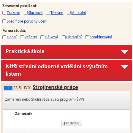
Zdravotní postižení
:
Zrakové
Sluchové
Tělesné
Mentální
Specifické poruchy učení
Forma studia
:
Denní
Večerní
Dálková
Distanční
Kombinovaná
Praktická škola
Nižší střední odborné vzdělání s výučním
listem
Strojírenské práce
23-51-E/01
E
Zaměření nebo Školní vzdělávací program (ŠVP)
Zámečník
porovnat