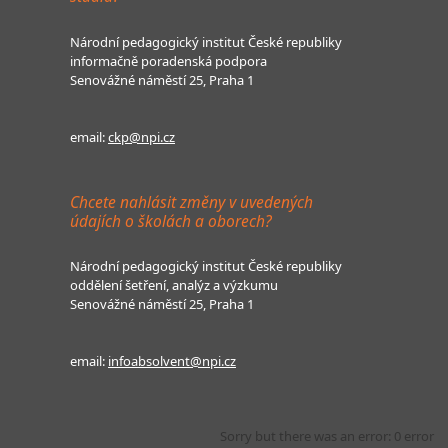
Národní pedagogický institut České republiky
informačně poradenská podpora
Senovážné náměstí 25, Praha 1
email:
ckp@npi.cz
Chcete nahlásit změny v uvedených
údajích o školách a oborech?
Národní pedagogický institut České republiky
oddělení šetření, analýz a výzkumu
Senovážné náměstí 25, Praha 1
email:
infoabsolvent@npi.cz
Sorry but there was an error: 0 error