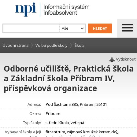
Úvodní strana
Volba podle školy
Škola
vytisknout
Odborné učiliště, Praktická škola
a Základní škola Příbram IV,
příspěvková organizace
Adresa:
Pod Šachtami 335, Příbram, 26101
Okres:
Příbram
Typ školy:
střední škola, veřejná
Vybavení školy a její
fitcentrum, zájmový kroužek keramický,