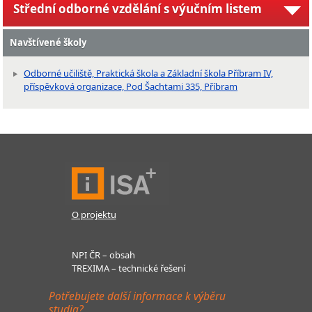
Střední odborné vzdělání s výučním listem
Navštívené školy
Odborné učiliště, Praktická škola a Základní škola Příbram IV,
příspěvková organizace, Pod Šachtami 335, Příbram
O projektu
NPI ČR – obsah
TREXIMA – technické řešení
Potřebujete další informace k výběru
studia?