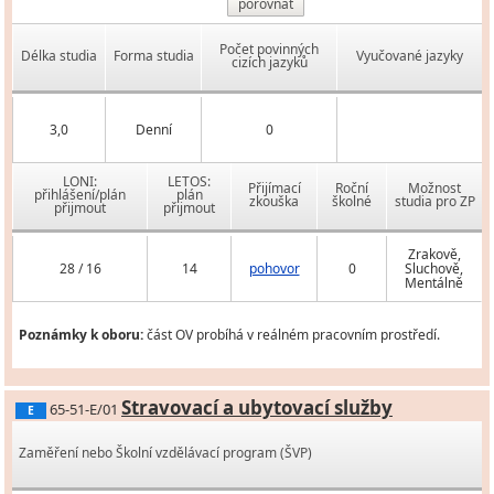
porovnat
Počet povinných
Délka studia
Forma studia
Vyučované jazyky
cizích jazyků
3,0
Denní
0
LONI:
LETOS:
Přijímací
Roční
Možnost
přihlášení/plán
plán
zkouška
školné
studia pro ZP
přijmout
přijmout
Zrakově,
28 / 16
14
pohovor
0
Sluchově,
Mentálně
Poznámky k oboru:
část OV probíhá v reálném pracovním prostředí.
Stravovací a ubytovací služby
65-51-E/01
E
Zaměření nebo Školní vzdělávací program (ŠVP)