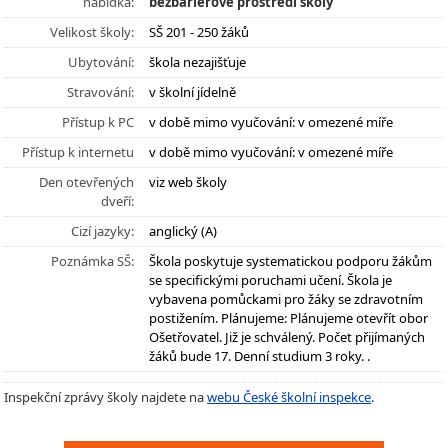
nabídka:
bezbariérové prostředí školy
Velikost školy:
SŠ 201 - 250 žáků
Ubytování:
škola nezajišťuje
Stravování:
v školní jídelně
Přístup k PC
v době mimo vyučování: v omezené míře
Přístup k internetu
v době mimo vyučování: v omezené míře
Den otevřených
viz web školy
dveří:
Cizí jazyky:
anglický (A)
Poznámka SŠ:
Škola poskytuje systematickou podporu žákům
se specifickými poruchami učení. Škola je
vybavena pomůckami pro žáky se zdravotním
postižením. Plánujeme: Plánujeme otevřít obor
Ošetřovatel. Již je schválený. Počet přijímaných
žáků bude 17. Denní studium 3 roky. .
Inspekční zprávy školy najdete na
webu České školní inspekce
.