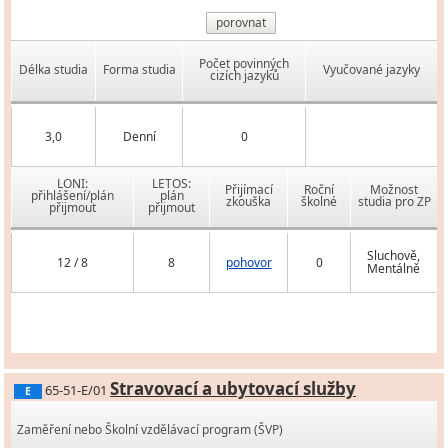
porovnat
Počet povinných
Délka studia
Forma studia
Vyučované jazyky
cizích jazyků
3,0
Denní
0
LONI:
LETOS:
Přijímací
Roční
Možnost
přihlášení/plán
plán
zkouška
školné
studia pro ZP
přijmout
přijmout
Sluchově,
12 / 8
8
pohovor
0
Mentálně
Stravovací a ubytovací služby
65-51-E/01
E
Zaměření nebo Školní vzdělávací program (ŠVP)