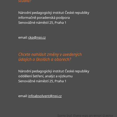
studia?
Národní pedagogický institut České republiky
informačně poradenská podpora
Senovážné náměstí 25, Praha 1
email:
ckp@npi.cz
Chcete nahlásit změny v uvedených
údajích o školách a oborech?
Národní pedagogický institut České republiky
oddělení šetření, analýz a výzkumu
Senovážné náměstí 25, Praha 1
email:
infoabsolvent@npi.cz
Sorry but there was an error: 0 error