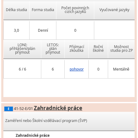
Počet povinných
Délka studia
Forma studia
Vyučované jazyky
cizích jazyků
3,0
Denní
0
LONI:
LETOS:
Přijímací
Roční
Možnost
přihlášení/plán
plán
zkouška
školné
studia pro ZP
přijmout
přijmout
6 / 6
6
pohovor
0
Mentálně
Zahradnické práce
41-52-E/01
E
Zaměření nebo Školní vzdělávací program (ŠVP)
Zahradnické práce