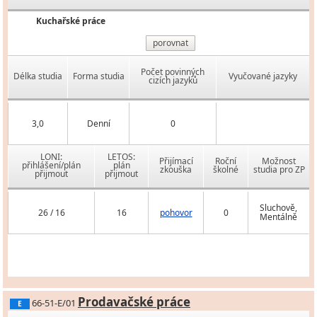
Kuchařské práce
porovnat
Počet povinných
Délka studia
Forma studia
Vyučované jazyky
cizích jazyků
3,0
Denní
0
LONI:
LETOS:
Přijímací
Roční
Možnost
přihlášení/plán
plán
zkouška
školné
studia pro ZP
přijmout
přijmout
Sluchově,
26 / 16
16
pohovor
0
Mentálně
Prodavačské práce
66-51-E/01
E