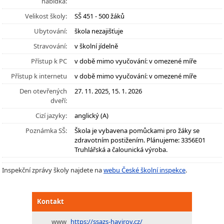
nabídka:
Velikost školy:
SŠ 451 - 500 žáků
Ubytování:
škola nezajišťuje
Stravování:
v školní jídelně
Přístup k PC
v době mimo vyučování: v omezené míře
Přístup k internetu
v době mimo vyučování: v omezené míře
Den otevřených
27. 11. 2025, 15. 1. 2026
dveří:
Cizí jazyky:
anglický (A)
Poznámka SŠ:
Škola je vybavena pomůckami pro žáky se
zdravotním postižením. Plánujeme: 3356E01
Truhlářská a čalounická výroba.
Inspekční zprávy školy najdete na
webu České školní inspekce
.
Kontakt
www
https://ssazs-havirov.cz/