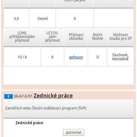
3,0
Denní
0
LONI:
LETOS:
Přijímací
Roční
Možnost
přihlášení/plán
plán
zkouška
školné
studia pro ZP
přijmout
přijmout
Sluchově,
10 / 6
6
pohovor
0
Mentálně
Zednické práce
36-67-E/01
E
Zaměření nebo Školní vzdělávací program (ŠVP)
Zednické práce
porovnat