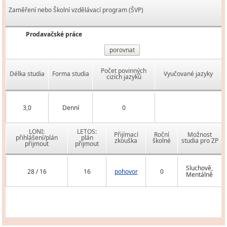
Zaměření nebo Školní vzdělávací program (ŠVP)
Prodavačské práce
porovnat
Počet povinných
Délka studia
Forma studia
Vyučované jazyky
cizích jazyků
3,0
Denní
0
LONI:
LETOS:
Přijímací
Roční
Možnost
přihlášení/plán
plán
zkouška
školné
studia pro ZP
přijmout
přijmout
Sluchově,
28 / 16
16
pohovor
0
Mentálně