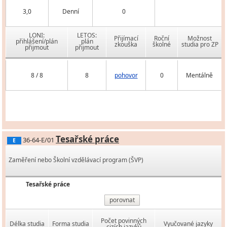
3,0
Denní
0
LONI:
LETOS:
Přijímací
Roční
Možnost
přihlášení/plán
plán
zkouška
školné
studia pro ZP
přijmout
přijmout
8 / 8
8
pohovor
0
Mentálně
Tesařské práce
36-64-E/01
E
Zaměření nebo Školní vzdělávací program (ŠVP)
Tesařské práce
porovnat
Počet povinných
Délka studia
Forma studia
Vyučované jazyky
cizích jazyků