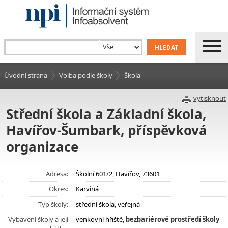
Úvodní strana
Volba podle školy
Škola
vytisknout
Střední škola a Základní škola,
Havířov-Šumbark, příspěvková
organizace
Adresa:
Školní 601/2, Havířov, 73601
Okres:
Karviná
Typ školy:
střední škola, veřejná
Vybavení školy a její
venkovní hřiště,
bezbariérové prostředí školy