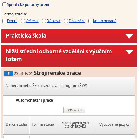
Specifické poruchy učení
Forma studia
:
Denní
Večerní
Dálková
Distanční
Kombinovaná
Praktická škola
Nižší střední odborné vzdělání s výučním
listem
Strojírenské práce
23-51-E/01
E
Zaměření nebo Školní vzdělávací program (ŠVP)
Automontážní práce
porovnat
Počet povinných
Délka studia
Forma studia
Vyučované jazyky
cizích jazyků