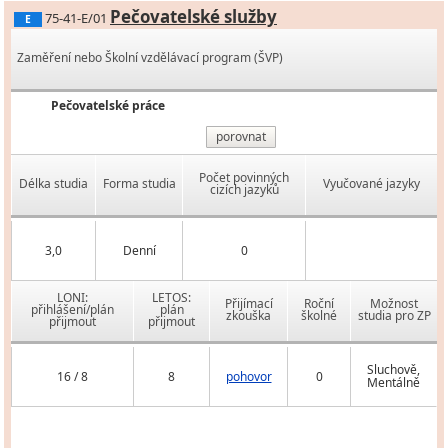
Pečovatelské služby
75-41-E/01
E
Zaměření nebo Školní vzdělávací program (ŠVP)
Pečovatelské práce
porovnat
Počet povinných
Délka studia
Forma studia
Vyučované jazyky
cizích jazyků
3,0
Denní
0
LONI:
LETOS:
Přijímací
Roční
Možnost
přihlášení/plán
plán
zkouška
školné
studia pro ZP
přijmout
přijmout
Sluchově,
16 / 8
8
pohovor
0
Mentálně