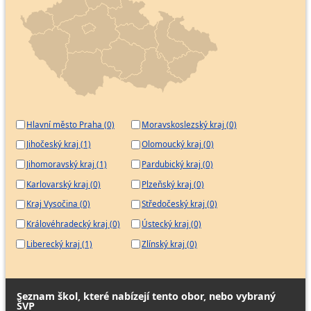
Hlavní město Praha (0)
Moravskoslezský kraj (0)
Jihočeský kraj (1)
Olomoucký kraj (0)
Jihomoravský kraj (1)
Pardubický kraj (0)
Karlovarský kraj (0)
Plzeňský kraj (0)
Kraj Vysočina (0)
Středočeský kraj (0)
Královéhradecký kraj (0)
Ústecký kraj (0)
Liberecký kraj (1)
Zlínský kraj (0)
Seznam škol, které nabízejí tento obor, nebo vybraný
ŠVP