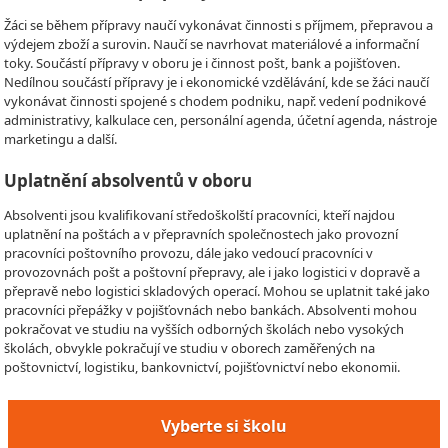
Žáci se během přípravy naučí vykonávat činnosti s příjmem, přepravou a
výdejem zboží a surovin. Naučí se navrhovat materiálové a informační
toky. Součástí přípravy v oboru je i činnost pošt, bank a pojišťoven.
Nedílnou součástí přípravy je i ekonomické vzdělávání, kde se žáci naučí
vykonávat činnosti spojené s chodem podniku, např. vedení podnikové
administrativy, kalkulace cen, personální agenda, účetní agenda, nástroje
marketingu a další.
Uplatnění absolventů v oboru
Absolventi jsou kvalifikovaní středoškolští pracovníci, kteří najdou
uplatnění na poštách a v přepravních společnostech jako provozní
pracovníci poštovního provozu, dále jako vedoucí pracovníci v
provozovnách pošt a poštovní přepravy, ale i jako logistici v dopravě a
přepravě nebo logistici skladových operací. Mohou se uplatnit také jako
pracovníci přepážky v pojišťovnách nebo bankách. Absolventi mohou
pokračovat ve studiu na vyšších odborných školách nebo vysokých
školách, obvykle pokračují ve studiu v oborech zaměřených na
poštovnictví, logistiku, bankovnictví, pojišťovnictví nebo ekonomii.
Vyberte si školu