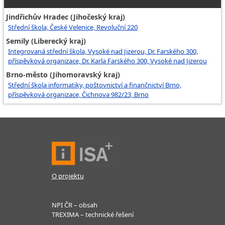
Jindřichův Hradec (Jihočeský kraj)
Střední škola, České Velenice, Revoluční 220
Semily (Liberecký kraj)
Integrovaná střední škola, Vysoké nad Jizerou, Dr. Farského 300,
příspěvková organizace, Dr. Karla Farského 300, Vysoké nad Jizerou
Brno-město (Jihomoravský kraj)
Střední škola informatiky, poštovnictví a finančnictví Brno,
příspěvková organizace, Čichnova 982/23, Brno
O projektu
NPI ČR – obsah
TREXIMA – technické řešení