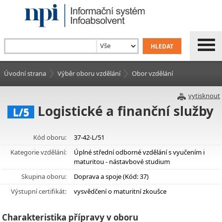
Úvodní strana
Výběr oboru vzdělání
Obor vzdělání
vytisknout
Logistické a finanční služby
L/5
Kód oboru:
37-42-L/51
Kategorie vzdělání:
Úplné střední odborné vzdělání s vyučením i
maturitou - nástavbové studium
Skupina oboru:
Doprava a spoje (Kód: 37)
Výstupní certifikát:
vysvědčení o maturitní zkoušce
Charakteristika přípravy v oboru