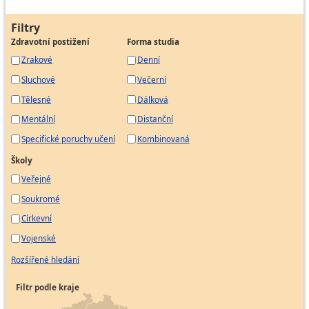
Filtry
Zdravotní postižení
Forma studia
Zrakové
Denní
Sluchové
Večerní
Tělesné
Dálková
Mentální
Distanční
Specifické poruchy učení
Kombinovaná
Školy
Veřejné
Soukromé
Církevní
Vojenské
Rozšířené hledání
Filtr podle kraje