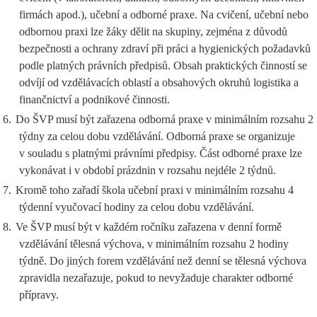
firmách apod.), učební a odborné praxe. Na cvičení, učební nebo
odbornou praxi lze žáky dělit na skupiny, zejména z důvodů
bezpečnosti a ochrany zdraví při práci a hygienických požadavků
podle platných právních předpisů. Obsah praktických činností se
odvíjí od vzdělávacích oblastí a obsahových okruhů logistika a
finančnictví a podnikové činnosti.
6.
Do ŠVP musí být zařazena odborná praxe v minimálním rozsahu 2
týdny za celou dobu vzdělávání. Odborná praxe se organizuje
v souladu s platnými právními předpisy. Část odborné praxe lze
vykonávat i v období prázdnin v rozsahu nejdéle 2 týdnů.
7.
Kromě toho zařadí škola učební praxi v minimálním rozsahu 4
týdenní vyučovací hodiny za celou dobu vzdělávání.
8.
Ve ŠVP musí být v každém ročníku zařazena v denní formě
vzdělávání tělesná výchova, v minimálním rozsahu 2 hodiny
týdně. Do jiných forem vzdělávání než denní se tělesná výchova
zpravidla nezařazuje, pokud to nevyžaduje charakter odborné
přípravy.