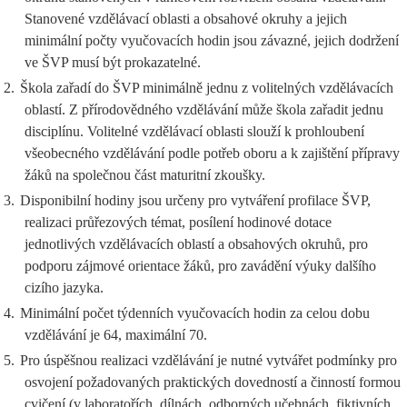
Stanovené vzdělávací oblasti a obsahové okruhy a jejich
minimální počty vyučovacích hodin jsou závazné, jejich dodržení
ve ŠVP musí být prokazatelné.
2.
Škola zařadí do ŠVP minimálně jednu z volitelných vzdělávacích
oblastí. Z přírodovědného vzdělávání může škola zařadit jednu
disciplínu. Volitelné vzdělávací oblasti slouží k prohloubení
všeobecného vzdělávání podle potřeb oboru a k zajištění přípravy
žáků na společnou část maturitní zkoušky.
3.
Disponibilní hodiny jsou určeny pro vytváření profilace ŠVP,
realizaci průřezových témat, posílení hodinové dotace
jednotlivých vzdělávacích oblastí a obsahových okruhů, pro
podporu zájmové orientace žáků, pro zavádění výuky dalšího
cizího jazyka.
4.
Minimální počet týdenních vyučovacích hodin za celou dobu
vzdělávání je 64, maximální 70.
5.
Pro úspěšnou realizaci vzdělávání je nutné vytvářet podmínky pro
osvojení požadovaných praktických dovedností a činností formou
cvičení (v laboratořích, dílnách, odborných učebnách, fiktivních