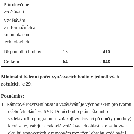
Přírodovědné
vzdělávání
Vzdělávání
v informačních a
komunikačních
technologiích
Disponibilní hodiny
13
416
Celkem
64
2 048
Minimální týdenní počet vyučovacích hodin v jednotlivých
ročnících je 29.
Poznámky:
1.
Rámcové rozvržení obsahu vzdělávání je východiskem pro tvorbu
učebních plánů ve ŠVP. Do učebního plánu školního
vzdělávacího programu se zařazují vyučovací předměty (moduly),
které se vytvářejí na základě vzdělávacích oblastí a obsahových
okruhů stanovených v rámcovém rozvržení obsahu vzdělávání.