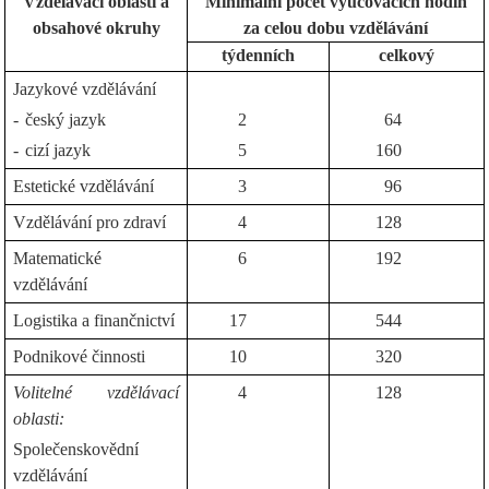
Vzdělávací oblasti a
Minimální počet vyučovacích hodin
obsahové okruhy
za celou dobu vzdělávání
týdenních
celkový
Jazykové vzdělávání
-
český jazyk
2
64
-
cizí jazyk
5
160
Estetické vzdělávání
3
96
Vzdělávání pro zdraví
4
128
Matematické
6
192
vzdělávání
Logistika a finančnictví
17
544
Podnikové činnosti
10
320
Volitelné vzdělávací
4
128
oblasti:
Společenskovědní
vzdělávání