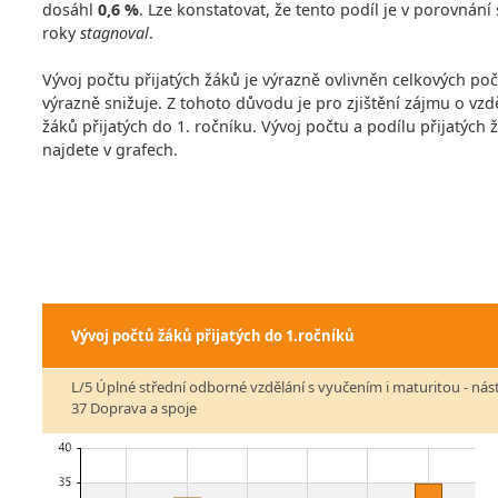
dosáhl
0,6 %
. Lze konstatovat, že tento podíl je v porovnán
roky
stagnoval
.
Vývoj počtu přijatých žáků je výrazně ovlivněn celkových po
výrazně snižuje. Z tohoto důvodu je pro zjištění zájmu o vzdě
žáků přijatých do 1. ročníku. Vývoj počtu a podílu přijatých
najdete v grafech.
Vývoj počtů žáků přijatých do 1.ročníků
L/5 Úplné střední odborné vzdělání s vyučením i maturitou - ná
37 Doprava a spoje