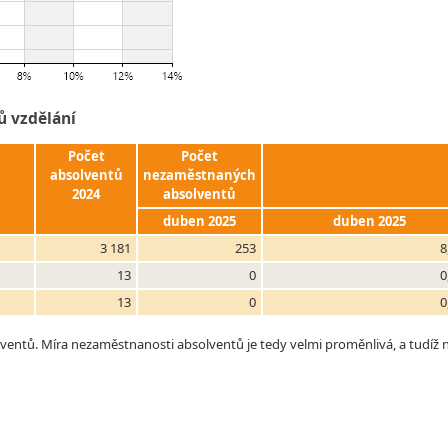
ů vzdělání
Počet
Počet
absolventů
nezaměstnaných
2024
absolventů
duben 2025
duben 2025
3 181
253
8
13
0
0
13
0
0
tů. Míra nezaměstnanosti absolventů je tedy velmi proměnlivá, a tudíž ne 