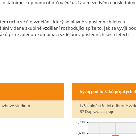
í s ostatními skupinami oborů
velmi nízký
a mezi dvěma posledními
čtem uchazečů o vzdělání, který se hlavně v posledních letech
lání v dané skupině vzdělání rozhodující spíše to, jak se vyvíjí pod
 žáků pro zvolenou kombinaci vzdělání v posledních šesti letech
Vývoj podílu žáků přijatých 
stavbové studium
L/5 Úplné střední odborné vzd
37 Doprava a spoje