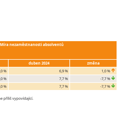
Míra nezaměstnanosti absolventů
duben 2024
změna
,0 %
6,9 %
1,0 %
,0 %
7,7 %
-7,7 %
,0 %
7,7 %
-7,7 %
příliš vypovídající.