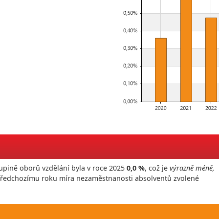
upině oborů vzdělání byla v roce
2025
0,0 %
, což je
výrazně méně,
 předchozímu roku míra nezaměstnanosti absolventů zvolené