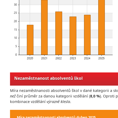
Nezaměstnanost absolventů škol
Míra nezaměstnanosti absolventů škol v dané kategorii a sk
než
činí průměr za danou kategorii vzdělání (
8,0 %
). Oproti
kombinace vzdělání
výrazně klesla
.
Míra nezaměstnanosti absolventů
duben 2025