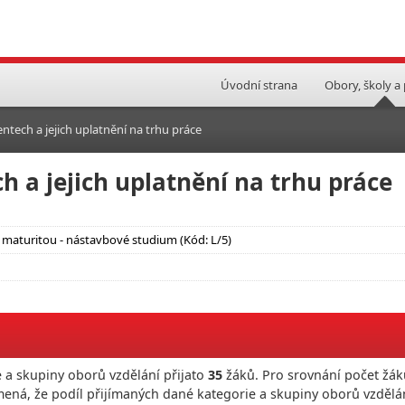
Úvodní strana
Obory, školy a
ntech a jejich uplatnění na trhu práce
h a jejich uplatnění na trhu práce
 maturitou - nástavbové studium (Kód: L/5)
 a skupiny oborů vzdělání přijato
35
žáků. Pro srovnání počet žák
mená, že podíl přijímaných dané kategorie a skupiny oborů vzdělá