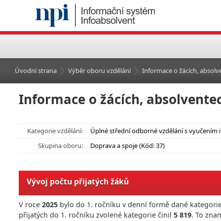
Úvodní strana
Výběr oboru vzdělání
Informace o žácích, absolve
Informace o žácích, absolventec
Kategorie vzdělání:
Úplné střední odborné vzdělání s vyučením i
Skupina oboru:
Doprava a spoje (Kód: 37)
Vývoj počtu přijatých žáků
V roce
2025
bylo do 1. ročníku v denní formě dané kategorie
přijatých do 1. ročníku zvolené kategorie činil
5 819
. To zna