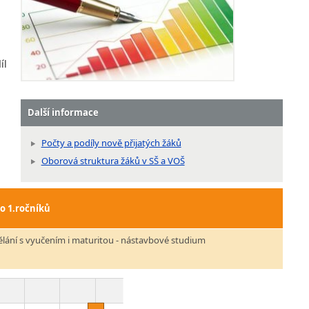
íl
Další informace
Počty a podíly nově přijatých žáků
Oborová struktura žáků v SŠ a VOŠ
do 1.ročníků
ělání s vyučením i maturitou - nástavbové studium