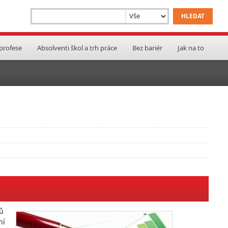
 profese
Absolventi škol a trh práce
Bez bariér
Jak na to
ů
ní