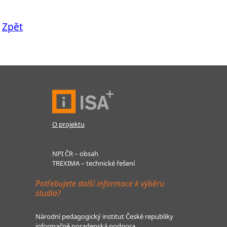
Zpět
O projektu
NPI ČR – obsah
TREXIMA – technické řešení
Potřebujete další informace k výběru
studia?
Národní pedagogický institut České republiky
informačně poradenská podpora