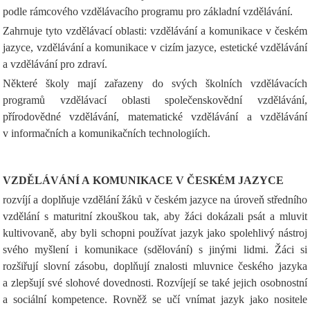
podle rámcového vzdělávacího programu pro základní vzdělávání.
Zahrnuje tyto vzdělávací oblasti: vzdělávání a komunikace v českém
jazyce, vzdělávání a komunikace v cizím jazyce, estetické vzdělávání
a vzdělávání pro zdraví.
Některé školy mají zařazeny do svých školních vzdělávacích
programů vzdělávací oblasti společenskovědní vzdělávání,
přírodovědné vzdělávání, matematické vzdělávání a vzdělávání
v informačních a komunikačních technologiích.
VZDĚLÁVÁNÍ A KOMUNIKACE V ČESKÉM JAZYCE
rozvíjí a doplňuje vzdělání žáků v českém jazyce na úroveň středního
vzdělání s maturitní zkouškou tak, aby žáci dokázali psát a mluvit
kultivovaně, aby byli schopni používat jazyk jako spolehlivý nástroj
svého myšlení i komunikace (sdělování) s jinými lidmi. Žáci si
rozšiřují slovní zásobu, doplňují znalosti mluvnice českého jazyka
a zlepšují své slohové dovednosti. Rozvíjejí se také jejich osobnostní
a sociální kompetence. Rovněž se učí vnímat jazyk jako nositele