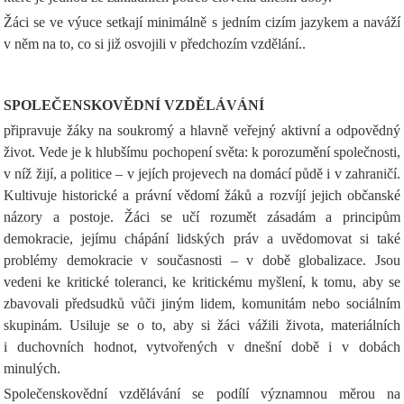
Žáci se ve výuce setkají minimálně s jedním cizím jazykem a naváží
v něm na to, co si již osvojili v předchozím vzdělání..
SPOLEČENSKOVĚDNÍ VZDĚLÁVÁNÍ
připravuje žáky na soukromý a hlavně veřejný aktivní a odpovědný
život. Vede je k hlubšímu pochopení světa: k porozumění společnosti,
v níž žijí, a politice – v jejích projevech na domácí půdě i v zahraničí.
Kultivuje historické a právní vědomí žáků a rozvíjí jejich občanské
názory a postoje. Žáci se učí rozumět zásadám a principům
demokracie, jejímu chápání lidských práv a uvědomovat si také
problémy demokracie v současnosti – v době globalizace. Jsou
vedeni ke kritické toleranci, ke kritickému myšlení, k tomu, aby se
zbavovali předsudků vůči jiným lidem, komunitám nebo sociálním
skupinám. Usiluje se o to, aby si žáci vážili života, materiálních
i duchovních hodnot, vytvořených v dnešní době i v dobách
minulých.
Společenskovědní vzdělávání se podílí významnou měrou na