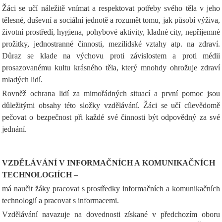
Žáci se učí náležitě vnímat a respektovat potřeby svého těla v jeho
tělesné, duševní a sociální jednotě a rozumět tomu, jak působí výživa,
životní prostředí, hygiena, pohybové aktivity, kladné city, nepříjemné
prožitky, jednostranné činnosti, mezilidské vztahy atp. na zdraví.
Důraz se klade na výchovu proti závislostem a proti médii
prosazovanému kultu krásného těla, který mnohdy ohrožuje zdraví
mladých lidí.
Rovněž ochrana lidí za mimořádných situací a první pomoc jsou
důležitými obsahy této složky vzdělávání. Žáci se učí cílevědomě
pečovat o bezpečnost při každé své činnosti být odpovědný za své
jednání.
VZDĚLÁVÁNÍ V INFORMAČNÍCH A KOMUNIKAČNÍCH
TECHNOLOGIÍCH –
má naučit žáky pracovat s prostředky informačních a komunikačních
technologií a pracovat s informacemi.
Vzdělávání navazuje na dovednosti získané v předchozím oboru