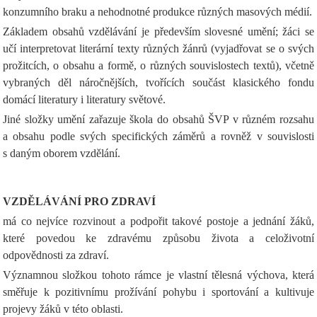
konzumního braku a nehodnotné produkce různých masových médií.
Základem obsahů vzdělávání je především slovesné umění; žáci se
učí interpretovat literární texty různých žánrů (vyjadřovat se o svých
prožitcích, o obsahu a formě, o různých souvislostech textů), včetně
vybraných děl náročnějších, tvořících součást klasického fondu
domácí literatury i literatury světové.
Jiné složky umění zařazuje škola do obsahů ŠVP v různém rozsahu
a obsahu podle svých specifických záměrů a rovněž v souvislosti
s daným oborem vzdělání.
VZDĚLÁVÁNÍ PRO ZDRAVÍ
má co nejvíce rozvinout a podpořit takové postoje a jednání žáků,
které povedou ke zdravému způsobu života a celoživotní
odpovědnosti za zdraví.
Významnou složkou tohoto rámce je vlastní tělesná výchova, která
směřuje k pozitivnímu prožívání pohybu i sportování a kultivuje
projevy žáků v této oblasti.