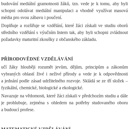
budování mediální gramotnosti žáků, tzn. vede je k tomu, aby byli
schopni odolávat mediální manipulaci a vhodně využívat masová
média pro svou zábavu i poučení.
Doplňuje a rozšiřuje se vzdělání, které žáci získali ve studiu oborů
středního vzdělání s výučním listem tak, aby byli schopni zvládnout
požadavky maturitní zkoušky z občanského základu.
PŘÍRODOVĚDNÉ VZDĚLÁVÁNÍ
učí žáky hlouběji rozumět jevům, dějům, principům a zákonům
vybraných oblastí živé i neživé přírody a vede je k odpovědnosti
a jednání podle zásad udržitelného rozvoje. Skládá se ze tří složek –
fyzikální, chemické, biologické a ekologické.
Navazuje na vědomosti, které žáci získali v předchozím studiu a dále
je prohlubuje, zejména s ohledem na potřeby studovaného oboru
a budoucí profese.