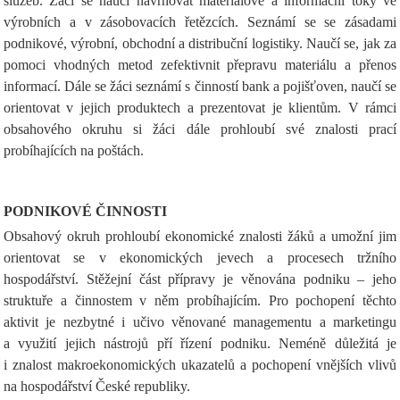
služeb. Žáci se naučí navrhovat materiálové a informační toky ve
výrobních a v zásobovacích řetězcích. Seznámí se se zásadami
podnikové, výrobní, obchodní a distribuční logistiky. Naučí se, jak za
pomoci vhodných metod zefektivnit přepravu materiálu a přenos
informací. Dále se žáci seznámí s činností bank a pojišťoven, naučí se
orientovat v jejich produktech a prezentovat je klientům. V rámci
obsahového okruhu si žáci dále prohloubí své znalosti prací
probíhajících na poštách.
PODNIKOVÉ ČINNOSTI
Obsahový okruh prohloubí ekonomické znalosti žáků a umožní jim
orientovat se v ekonomických jevech a procesech tržního
hospodářství. Stěžejní část přípravy je věnována podniku – jeho
struktuře a činnostem v něm probíhajícím. Pro pochopení těchto
aktivit je nezbytné i učivo věnované managementu a marketingu
a využití jejich nástrojů pří řízení podniku. Neméně důležitá je
i znalost makroekonomických ukazatelů a pochopení vnějších vlivů
na hospodářství České republiky.