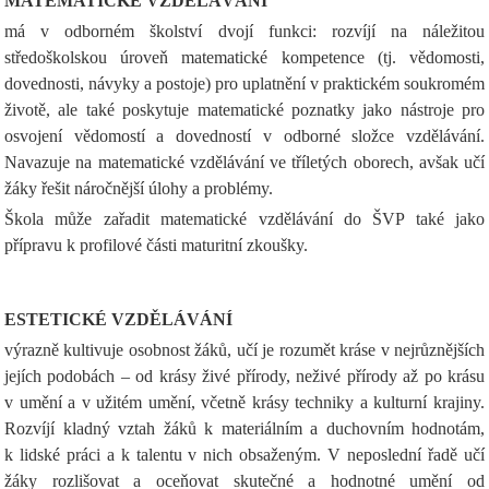
MATEMATICKÉ VZDĚLÁVÁNÍ
má v odborném školství dvojí funkci: rozvíjí na náležitou
středoškolskou úroveň matematické kompetence (tj. vědomosti,
dovednosti, návyky a postoje) pro uplatnění v praktickém soukromém
životě, ale také poskytuje matematické poznatky jako nástroje pro
osvojení vědomostí a dovedností v odborné složce vzdělávání.
Navazuje na matematické vzdělávání ve tříletých oborech, avšak učí
žáky řešit náročnější úlohy a problémy.
Škola může zařadit matematické vzdělávání do ŠVP také jako
přípravu k profilové části maturitní zkoušky.
ESTETICKÉ VZDĚLÁVÁNÍ
výrazně kultivuje osobnost žáků, učí je rozumět kráse v nejrůznějších
jejích podobách – od krásy živé přírody, neživé přírody až po krásu
v umění a v užitém umění, včetně krásy techniky a kulturní krajiny.
Rozvíjí kladný vztah žáků k materiálním a duchovním hodnotám,
k lidské práci a k talentu v nich obsaženým. V neposlední řadě učí
žáky rozlišovat a oceňovat skutečné a hodnotné umění od