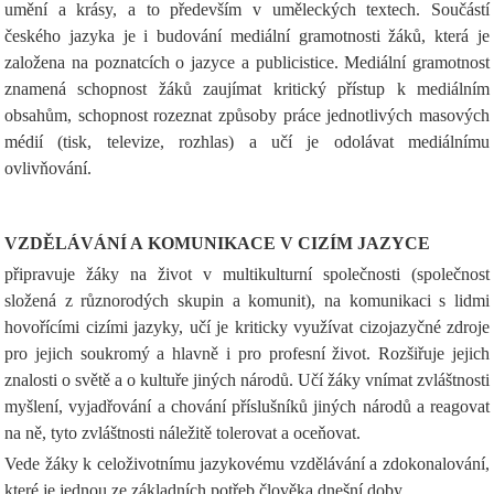
umění a krásy, a to především v uměleckých textech. Součástí
českého jazyka je i budování mediální gramotnosti žáků, která je
založena na poznatcích o jazyce a publicistice. Mediální gramotnost
znamená schopnost žáků zaujímat kritický přístup k mediálním
obsahům, schopnost rozeznat způsoby práce jednotlivých masových
médií (tisk, televize, rozhlas) a učí je odolávat mediálnímu
ovlivňování.
VZDĚLÁVÁNÍ A KOMUNIKACE V CIZÍM JAZYCE
připravuje žáky na život v multikulturní společnosti (společnost
složená z různorodých skupin a komunit), na komunikaci s lidmi
hovořícími cizími jazyky, učí je kriticky využívat cizojazyčné zdroje
pro jejich soukromý a hlavně i pro profesní život. Rozšiřuje jejich
znalosti o světě a o kultuře jiných národů. Učí žáky vnímat zvláštnosti
myšlení, vyjadřování a chování příslušníků jiných národů a reagovat
na ně, tyto zvláštnosti náležitě tolerovat a oceňovat.
Vede žáky k celoživotnímu jazykovému vzdělávání a zdokonalování,
které je jednou ze základních potřeb člověka dnešní doby.