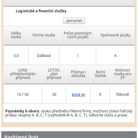
Logistické a finanční služby
porovnat
Délka
Počet povinných
Forma studia
Vyučované jazyky
studia
cizích jazyků
3,0
Dálková
1
A
LONI:
LETOS:
Možnost
Přijímací
Roční
přihlášení/plán
plán
studia pro
zkouška
školné
přijmout
přijmout
ZP
10 / 30
30
koná se
0
Tělesně
Poznámky k oboru:
výuka předmětu Fiktivní firmy, možnost získat řidičský
průkaz skupiny A, B, C, T (zvýhodněně A, B, C, T), odborné stáže a praxe.
Navštívené školy