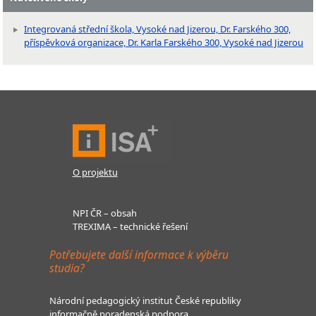
Integrovaná střední škola, Vysoké nad Jizerou, Dr. Farského 300,
příspěvková organizace, Dr. Karla Farského 300, Vysoké nad Jizerou
O projektu
NPI ČR – obsah
TREXIMA – technické řešení
Potřebujete další informace k výběru
studia?
Národní pedagogický institut České republiky
informačně poradenská podpora