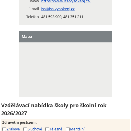
www
https://www.iss-vysokenj.cz/
E-mail
iss@iss-vysokenj.cz
Telefon
481 593 900, 481 351 211
Mapa
Vzdělávací nabídka školy pro školní rok
2026/2027
Zdravotní postižení
:
Zrakové
Sluchové
Tělesné
Mentální