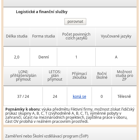
Logistické a finanční služby
porovnat
Počet povinných
Délka studia
Forma studia
Vyučované jazyky
cizích jazyků
2,0
Denní
1
A
LONI:
LETOS:
Možnost
Přijímací
Roční
přihlášení/plán
plán
studia pro
zkouška
školné
přijmout
přijmout
ZP
37 / 24
24
koná se
0
Tělesně
Poznámky k oboru:
výuka předmětu Fiktivní firmy, možnost získat řidičský
průkaz skupiny A, B, C, T (zvýhodněně A, B, C, T), výměnné pobyty v
zahraničí, účast na mezinárodních projektech, zajištěna práce v oboru,
část OV probíhá v reálném pracovním prostředí.
Zaměření nebo Školní vzdělávací program (ŠVP)