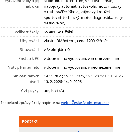
Vybavení školy a její
školní klub, fitcentrum, venkovní hřiště,
nabídka:
nápojový automat, autoškola, motokrosový
okruh, svářecí škola,, zájmový kroužek
sportovní, technický, moto, diagnostika, rellye,
deskové hry
Velikost školy:
SŠ 401 - 450 žáků
Ubytování:
vlastní DM/intern., cena 1200 Kč/měs.
Stravování:
v školní jídelně
Přístup k PC
v době mimo vyučování: v neomezené míře
Přístup k internetu
v době mimo vyučování: v neomezené míře
Den otevřených
14.11.2025; 15. 11. 2025, 16.1. 2026; 17. 1. 2026,
dveří:
13. 2. 2026; 14. 2. 2026
Cizí jazyky:
anglický (A)
Inspekční zprávy školy najdete na
webu České školní inspekce
.
Kontakt