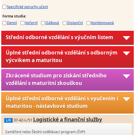
Specifické poruchy učení
Forma studia
:
Denní
Večerní
Dálková
Distanční
Kombinovaná
Střední odborné vzdělání s výučním listem
Úplné střední odborné vzdělání s odborným
výcvikem a maturitou
Zkrácené studium pro získání středního
vzdělání s maturitní zkouškou
Úplné střední odborné vzdělání s vyučením i
maturitou - nástavbové studium
Logistické a finanční služby
37-42-L/51
L/5
Zaměření nebo Školní vzdělávací program (ŠVP)