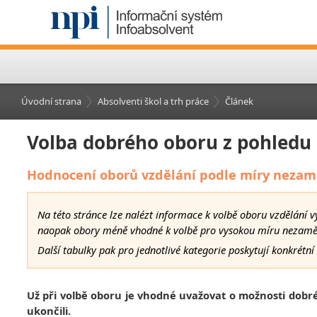
Úvodní strana
Absolventi škol a trh práce
Článek
Volba dobrého oboru z pohledu
Hodnocení oborů vzdělání podle míry nezam
Na této stránce lze nalézt informace k volbě oboru vzdělání 
naopak obory méně vhodné k volbě pro vysokou míru nezamě
Další tabulky pak pro jednotlivé kategorie poskytují konkrét
Už při volbě oboru je vhodné uvažovat o možnosti dobré
ukončili.