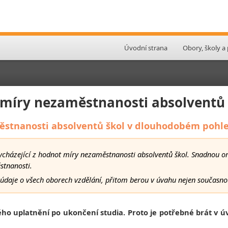
Úvodní strana
Obory, školy a
 míry nezaměstnanosti absolventů 
ěstnanosti absolventů škol v dlouhodobém pohl
vycházející z hodnot míry nezaměstnanosti absolventů škol. Snadnou or
stnanosti.
ní údaje o všech oborech vzdělání, přitom berou v úvahu nejen současn
ho uplatnění po ukončení studia. Proto je potřebné brát v úv