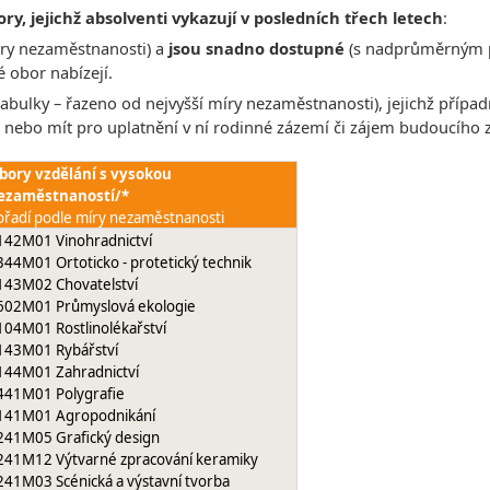
ory, jejichž absolventi vykazují v posledních třech letech
:
íry nezaměstnanosti) a
jsou snadno dostupné
(s nadprůměrným po
 obor nabízejí.
tabulky – řazeno od nejvyšší míry nezaměstnanosti), jejichž přípa
 nebo mít pro uplatnění v ní rodinné zázemí či zájem budoucího 
bory vzdělání s vysokou
ezaměstnaností/*
ořadí podle míry nezaměstnanosti
142M01 Vinohradnictví
344M01 Ortoticko - protetický technik
143M02 Chovatelství
602M01 Průmyslová ekologie
104M01 Rostlinolékařství
143M01 Rybářství
144M01 Zahradnictví
441M01 Polygrafie
141M01 Agropodnikání
241M05 Grafický design
241M12 Výtvarné zpracování keramiky
241M03 Scénická a výstavní tvorba