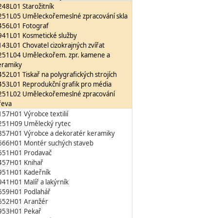
248L01 Starožitník
251L05 Uměleckořemeslné zpracování skla
456L01 Fotograf
941L01 Kosmetické služby
143L01 Chovatel cizokrajných zvířat
251L04 Uměleckořem. zpr. kamene a
eramiky
452L01 Tiskař na polygrafických strojích
453L01 Reprodukční grafik pro média
251L02 Uměleckořemeslné zpracování
řeva
157H01 Výrobce textilií
251H09 Umělecký rytec
857H01 Výrobce a dekoratér keramiky
666H01 Montér suchých staveb
651H01 Prodavač
457H01 Knihař
951H01 Kadeřník
941H01 Malíř a lakýrník
659H01 Podlahář
652H01 Aranžér
953H01 Pekař