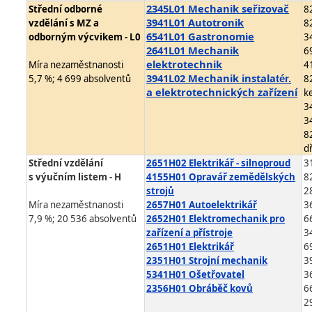
2345L01 Mechanik seřizovač
Střední odborné
8
3941L01 Autotronik
vzdělání s MZ a
8
6541L01 Gastronomie
odborným výcvikem - L0
3
2641L01 Mechanik
6
elektrotechnik
Míra nezaměstnanosti
4
3941L02 Mechanik instala
5,7 %; 4 699 absolventů
8
tér.
a
elektrotechnických zařízení
k
3
3
8
d
Střední vzdělání
2651H02 Elektrikář - silnoproud
3
s výučním listem - H
4155H01 Opravář zemědělských
8
strojů
2
Míra nezaměstnanosti
2657H01 Autoelektrikář
3
7,9 %; 20 536 absolventů
2652H01 Elektromechanik pro
6
zařízení a přístroje
3
2651H01 Elektrikář
6
2351H01 Strojní mechanik
3
5341H01 Ošetřovatel
3
2356H01 Obráběč kovů
6
2