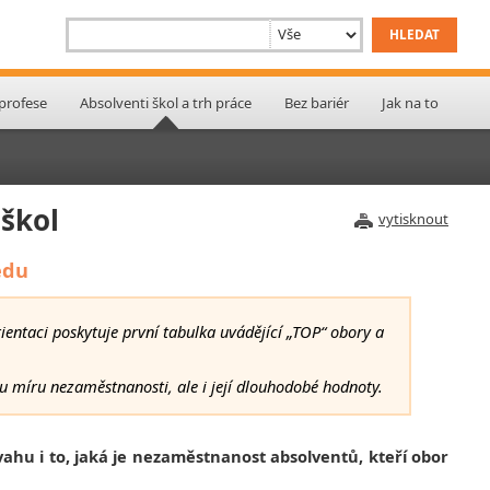
 profese
Absolventi škol a trh práce
Bez bariér
Jak na to
škol
vytisknout
edu
ientaci poskytuje první tabulka uvádějící „TOP“ obory a
ou míru nezaměstnanosti, ale i její dlouhodobé hodnoty.
ahu i to, jaká je nezaměstnanost absolventů, kteří obor