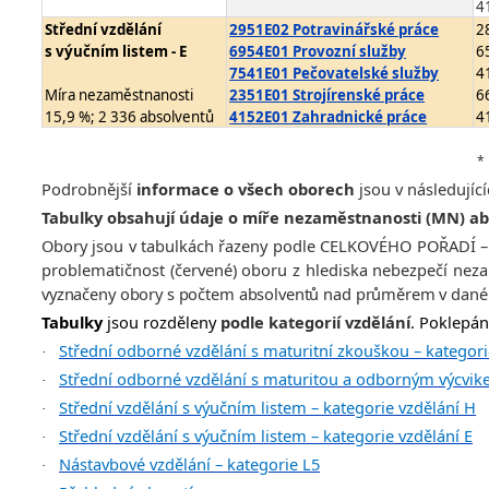
4
Střední vzdělání
2951E02 Potravinářské práce
2
s výučním listem - E
6954E01 Provozní služby
6
7541E01 Pečovatelské služby
4
Míra nezaměstnanosti
2351E01 Strojírenské práce
6
15,9 %; 2 336 absolventů
4152E01 Zahradnické práce
4
* n
Podrobnější
informace o všech oborech
jsou v následujíc
Tabulky obsahují údaje o míře nezaměstnanosti (MN) a
Obory jsou v tabulkách řazeny podle CELKOVÉHO POŘADÍ – 
problematičnost (červené) oboru z hlediska nebezpečí nez
vyznačeny obory s počtem absolventů nad průměrem v dané 
Tabulky
jsou rozděleny
podle kategorií vzdělání
. Poklepán
Střední odborné vzdělání s maturitní zkouškou – kategori
·
Střední odborné vzdělání s maturitou a odborným výcvike
·
Střední vzdělání s výučním listem – kategorie vzdělání H
·
Střední vzdělání s výučním listem – kategorie vzdělání E
·
Nástavbové vzdělání – kategorie L5
·