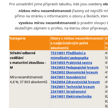
Pro usnadnění jsme připravili tabulku, kde jsou uvedeny
ob
nízkou míru
nezaměstnanosti
(řazeny od nejnižší m
·
přímo na stránku s informacemi o oboru a školách, které
vysokou mírou nezaměstnanosti
(v pravém sloupci 
·
skutečným zájmem o profesi, na kterou obor připravuje,
Kategorie
Obory s nízkou nezaměstnaností
O
a nadprůměrným počet
n
absolventů
P
Střední odborné
7531M01 Předškolní a
4
vzdělání
mimoškolní pedagogika
5
s maturitní zkouškou -
5341M03 Praktická sestra
4
M
7842M03 Pedagogické lyceum
1
7842M02 Ekonomické lyceum
4
Míra nezaměstnanosti
3647M01 Stavebnictví
4
4,8 %; 37 803 absolventů
7842M04 Zdravotnické lyceum
4
7842M01 Technické lyceum
3
2341M01 Strojírenství
4
2641M01 Elektrotechnika
8
8
8