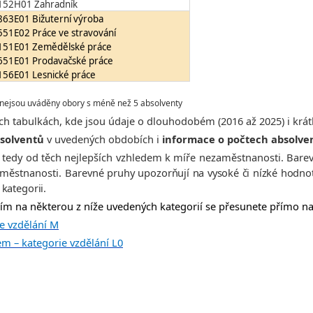
152H01 Zahradník
863E01 Bižuterní výroba
551E02 Práce ve stravování
151E01 Zemědělské práce
651E01 Prodavačské práce
156E01 Lesnické práce
ejsou uváděny obory s méně než 5 absolventy
ích tabulkách, kde jsou údaje o dlouhodobém (2016 až 2025) i krá
bsolventů
v uvedených obdobích i
informace o počtech absolve
tedy od těch nejlepších vzhledem k míře nezaměstnanosti. Barev
aměstnanosti. Barevné
pruhy
upozorňují na vysoké či nízké hodnot
kategorii.
ím na některou z níže uvedených kategorií se přesunete přímo na 
e vzdělání M
m – kategorie vzdělání L0