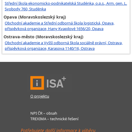
Střední škola ekonomicko-podnikatelská Studénka, o.p.s., Arm. gen. L.
Svobody 760, Studénka
Opava (Moravskoslezský kraj)
Obchodní akademie a Střední odborná škola logistická, Opava,
příspěvková organizace, Hany Kvapilové 1656/20, Opava
Ostrava-město (Moravskoslezský kraj)
Obchodní akademie a Vyšší odborná škola sociálně právní, Ostrava,
příspěvková organizace, Karasova 1140/16, Ostrava
O projektu
NPI ČR – obsah
TREXIMA – technické řešení
Potřebujete další informace k výběru