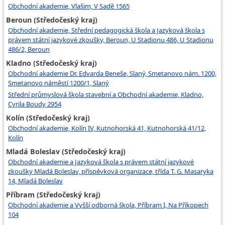
Obchodní akademie, Vlašim, V Sadě 1565
Beroun (Středočeský kraj)
Obchodní akademie, Střední pedagogická škola a Jazyková škola s
právem státní jazykové zkoušky, Beroun, U Stadionu 486, U Stadionu
486/2, Beroun
Kladno (Středočeský kraj)
Obchodní akademie Dr. Edvarda Beneše, Slaný, Smetanovo nám. 1200,
Smetanovo náměstí 1200/1, Slaný
Střední průmyslová škola stavební a Obchodní akademie, Kladno,
Cyrila Boudy 2954
Kolín (Středočeský kraj)
Obchodní akademie, Kolín IV, Kutnohorská 41, Kutnohorská 41/12,
Kolín
Mladá Boleslav (Středočeský kraj)
Obchodní akademie a Jazyková škola s právem státní jazykové
zkoušky Mladá Boleslav, příspěvková organizace, třída T. G. Masaryka
14, Mladá Boleslav
Příbram (Středočeský kraj)
Obchodní akademie a Vyšší odborná škola, Příbram I, Na Příkopech
104