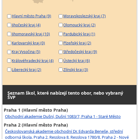
Hlavní město Praha (9)
Moravskoslezský kraj (7)
Jihočeský kraj (4)
Olomoucký kraj (2)
Jihomoravský kraj (10)
Pardubický kraj (1)
Karlovarský kraj (0)
Plzeňský kraj (2)
Kraj Vysočina (5)
Středočeský kraj (9)
Královéhradecký kraj (4)
Ústecký kraj (6)
Liberecký kraj (2)
Zlínský kraj (3)
Seznam škol, které nabízejí tento obor, nebo vybraný
ŠVP
Praha 1 (Hlavní město Praha)
Obchodní akademie Dušní, Dušní 1083/7, Praha 1 - Staré Město
Praha 2 (Hlavní město Praha)
Českoslovanská akademie obchodní Dr. Edvarda Beneše, střední
odborná škola, Praha 2, Resslova 8, Resslova 1780/8, Praha 2 - Nové