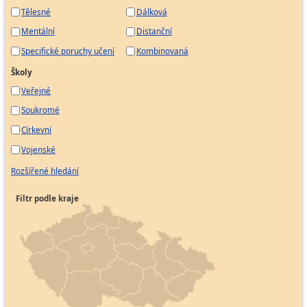
Tělesné
Dálková
Mentální
Distanční
Specifické poruchy učení
Kombinovaná
Školy
Veřejné
Soukromé
Církevní
Vojenské
Rozšířené hledání
Filtr podle kraje