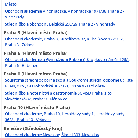
Město
Obchodní akademie Vinohradská, Vinohradská 1971/38, Praha 2 -
Vinohrady
Střední škola obchodní, Belgická 250/29, Praha 2 - Vinohrady
Praha 3 (Hlavní město Praha)
Obchodní akademie, Praha 3, Kubelíkova 37, Kubelíkova 1221/37,
Praha 3 - Žižkov
Praha 6 (Hlavní město Praha)
Obchodní akademie a Gymnázium Bubeneč, Krupkovo náměstí 26/4,
Praha 6 - Bubeneč
Praha 9 (Hlavní město Praha)
Soukromá střední odborná škola a Soukromé střední odborné učiliště
BEAN, s.r.o., Českobrodská 362/32a, Praha 9 - Hrdlořezy
Střední škola hotelnictví a gastronomie SČMSD Praha, s.r.o.,
Slavětínská 82, Praha 9 - Klánovice
Praha 10 (Hlavní město Praha)
Obchodní akademie, Praha 10, Heroldovy sady 1, Heroldovy sady
362/1, Praha 10 - Vršovice
Benešov (Středočeský kraj)
Obchodní akademie Neveklov, Školní 303, Neveklov