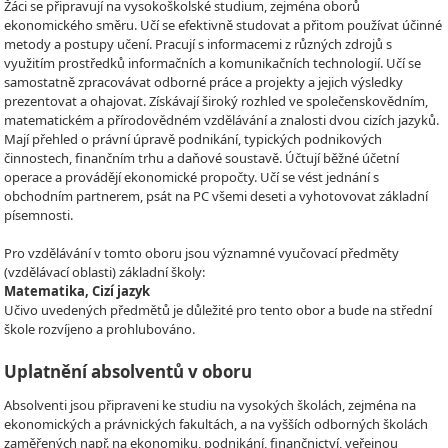
Žáci se připravují na vysokoškolské studium, zejména oborů
ekonomického směru. Učí se efektivně studovat a přitom používat účinné
metody a postupy učení. Pracují s informacemi z různých zdrojů s
využitím prostředků informačních a komunikačních technologií. Učí se
samostatně zpracovávat odborné práce a projekty a jejich výsledky
prezentovat a ohajovat. Získávají široký rozhled ve společenskovědním,
matematickém a přírodovědném vzdělávání a znalosti dvou cizích jazyků.
Mají přehled o právní úpravě podnikání, typických podnikových
činnostech, finančním trhu a daňové soustavě. Účtují běžné účetní
operace a provádějí ekonomické propočty. Učí se vést jednání s
obchodním partnerem, psát na PC všemi deseti a vyhotovovat základní
písemnosti.
Pro vzdělávání v tomto oboru jsou významné vyučovací předměty
(vzdělávací oblasti) základní školy:
Matematika, Cizí jazyk
Učivo uvedených předmětů je důležité pro tento obor a bude na střední
škole rozvíjeno a prohlubováno.
Uplatnění absolventů v oboru
Absolventi jsou připraveni ke studiu na vysokých školách, zejména na
ekonomických a právnických fakultách, a na vyšších odborných školách
zaměřených např. na ekonomiku, podnikání, finančnictví, veřejnou