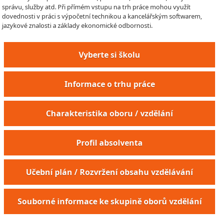
správu, služby atd. Při přímém vstupu na trh práce mohou využít
dovednosti v práci s výpočetní technikou a kancelářským softwarem,
jazykové znalosti a základy ekonomické odbornosti.
Vyberte si školu
Informace o trhu práce
Charakteristika oboru / vzdělání
Profil absolventa
Učební plán / Rozvržení obsahu vzdělávání
Souborné informace ke skupině oborů vzdělání