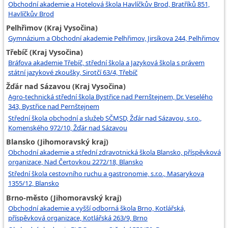
Obchodní akademie a Hotelová škola Havlíčkův Brod, Bratříků 851,
Havlíčkův Brod
Pelhřimov (Kraj Vysočina)
Gymnázium a Obchodní akademie Pelhřimov, Jirsíkova 244, Pelhřimov
Třebíč (Kraj Vysočina)
Bráfova akademie Třebíč, střední škola a Jazyková škola s právem
státní jazykové zkoušky, Sirotčí 63/4, Třebíč
Žďár nad Sázavou (Kraj Vysočina)
Agro-technická střední škola Bystřice nad Pernštejnem, Dr. Veselého
343, Bystřice nad Pernštejnem
Střední škola obchodní a služeb SČMSD, Žďár nad Sázavou, s.r.o.,
Komenského 972/10, Žďár nad Sázavou
Blansko (Jihomoravský kraj)
Obchodní akademie a střední zdravotnická škola Blansko, příspěvková
organizace, Nad Čertovkou 2272/18, Blansko
Střední škola cestovního ruchu a gastronomie, s.r.o., Masarykova
1355/12, Blansko
Brno-město (Jihomoravský kraj)
Obchodní akademie a vyšší odborná škola Brno, Kotlářská,
příspěvková organizace, Kotlářská 263/9, Brno