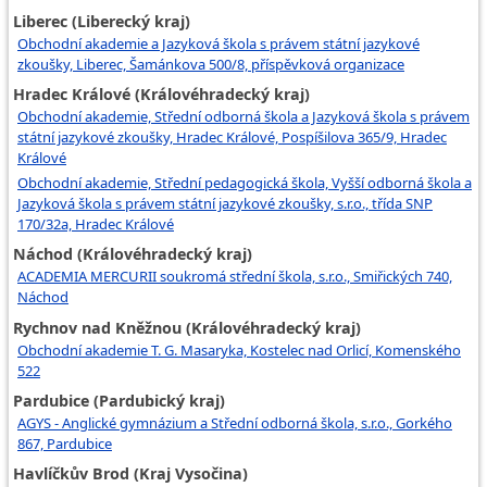
Liberec (Liberecký kraj)
Obchodní akademie a Jazyková škola s právem státní jazykové
zkoušky, Liberec, Šamánkova 500/8, příspěvková organizace
Hradec Králové (Královéhradecký kraj)
Obchodní akademie, Střední odborná škola a Jazyková škola s právem
státní jazykové zkoušky, Hradec Králové, Pospíšilova 365/9, Hradec
Králové
Obchodní akademie, Střední pedagogická škola, Vyšší odborná škola a
Jazyková škola s právem státní jazykové zkoušky, s.r.o., třída SNP
170/32a, Hradec Králové
Náchod (Královéhradecký kraj)
ACADEMIA MERCURII soukromá střední škola, s.r.o., Smiřických 740,
Náchod
Rychnov nad Kněžnou (Královéhradecký kraj)
Obchodní akademie T. G. Masaryka, Kostelec nad Orlicí, Komenského
522
Pardubice (Pardubický kraj)
AGYS - Anglické gymnázium a Střední odborná škola, s.r.o., Gorkého
867, Pardubice
Havlíčkův Brod (Kraj Vysočina)