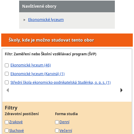
Navštívené obory
Ekonomické lyceum
Školy, kde je možno studovat tento obor
Filtr: Zaměření nebo Školní vzdělávací program (ŠVP)
Ekonomické lyceum (46)
ED
Ekonomické lyceum (Karviná) (1)
Ek
Střední škola ekonomicko-podnikatelská Studénka, o. p. s. (1)
Šk
Filtry
Zdravotní postižení
Forma studia
Zrakové
Denní
Sluchové
Večerní