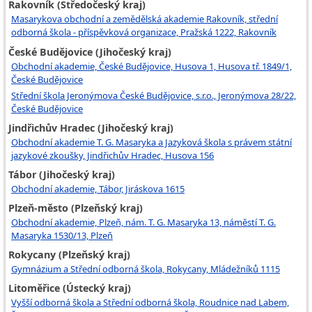
Rakovník (Středočeský kraj)
Masarykova obchodní a zemědělská akademie Rakovník, střední
odborná škola - příspěvková organizace, Pražská 1222, Rakovník
České Budějovice (Jihočeský kraj)
Obchodní akademie, České Budějovice, Husova 1, Husova tř. 1849/1,
České Budějovice
Střední škola Jeronýmova České Budějovice, s.r.o., Jeronýmova 28/22,
České Budějovice
Jindřichův Hradec (Jihočeský kraj)
Obchodní akademie T. G. Masaryka a Jazyková škola s právem státní
jazykové zkoušky, Jindřichův Hradec, Husova 156
Tábor (Jihočeský kraj)
Obchodní akademie, Tábor, Jiráskova 1615
Plzeň-město (Plzeňský kraj)
Obchodní akademie, Plzeň, nám. T. G. Masaryka 13, náměstí T. G.
Masaryka 1530/13, Plzeň
Rokycany (Plzeňský kraj)
Gymnázium a Střední odborná škola, Rokycany, Mládežníků 1115
Litoměřice (Ústecký kraj)
Vyšší odborná škola a Střední odborná škola, Roudnice nad Labem,