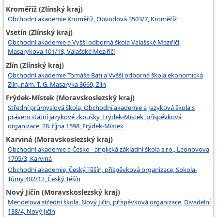
Kroměříž (Zlínský kraj)
Obchodní akademie Kroměříž, Obvodová 3503/7, Kroměříž
Vsetín (Zlínský kraj)
Obchodní akademie a Vyšší odborná škola Valašské Meziříčí,
Masarykova 101/18, Valašské Meziříčí
Zlín (Zlínský kraj)
Obchodní akademie Tomáše Bati a Vyšší odborná škola ekonomická
Zlín, nám. T. G. Masaryka 3669, Zlín
Frýdek-Místek (Moravskoslezský kraj)
Střední průmyslová škola, Obchodní akademie a Jazyková škola s
právem státní jazykové zkoušky, Frýdek-Místek, příspěvková
organizace, 28. října 1598, Frýdek-Místek
Karviná (Moravskoslezský kraj)
Obchodní akademie a Česko - anglická základní škola s.r.o., Leonovova
1795/3, Karviná
Obchodní akademie, Český Těšín, příspěvková organizace, Sokola-
Tůmy 402/12, Český Těšín
Nový Jičín (Moravskoslezský kraj)
Mendelova střední škola, Nový Jičín, příspěvková organizace, Divadelní
138/4, Nový Jičín