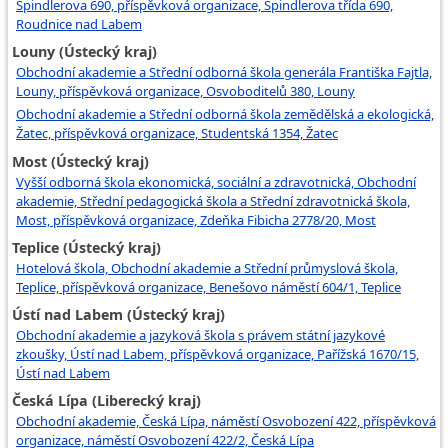
Špindlerova 690, příspěvková organizace, Špindlerova třída 690,
Roudnice nad Labem
Louny (Ústecký kraj)
Obchodní akademie a Střední odborná škola generála Františka Fajtla,
Louny, příspěvková organizace, Osvoboditelů 380, Louny
Obchodní akademie a Střední odborná škola zemědělská a ekologická,
Žatec, příspěvková organizace, Studentská 1354, Žatec
Most (Ústecký kraj)
Vyšší odborná škola ekonomická, sociální a zdravotnická, Obchodní
akademie, Střední pedagogická škola a Střední zdravotnická škola,
Most, příspěvková organizace, Zdeňka Fibicha 2778/20, Most
Teplice (Ústecký kraj)
Hotelová škola, Obchodní akademie a Střední průmyslová škola,
Teplice, příspěvková organizace, Benešovo náměstí 604/1, Teplice
Ústí nad Labem (Ústecký kraj)
Obchodní akademie a jazyková škola s právem státní jazykové
zkoušky, Ústí nad Labem, příspěvková organizace, Pařížská 1670/15,
Ústí nad Labem
Česká Lípa (Liberecký kraj)
Obchodní akademie, Česká Lípa, náměstí Osvobození 422, příspěvková
organizace, náměstí Osvobození 422/2, Česká Lípa