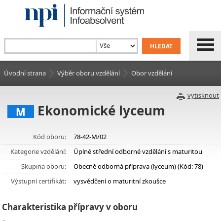
Úvodní strana
Výběr oboru vzdělání
Obor vzdělání
vytisknout
Ekonomické lyceum
M
Kód oboru:
78-42-M/02
Kategorie vzdělání:
Úplné střední odborné vzdělání s maturitou
Skupina oboru:
Obecně odborná příprava (lyceum) (Kód: 78)
Výstupní certifikát:
vysvědčení o maturitní zkoušce
Charakteristika přípravy v oboru