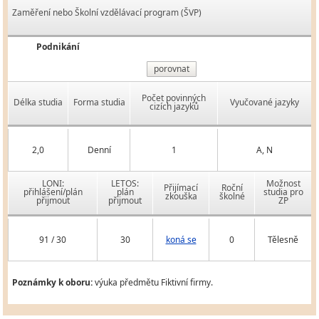
Zaměření nebo Školní vzdělávací program (ŠVP)
Podnikání
porovnat
Počet povinných
Délka studia
Forma studia
Vyučované jazyky
cizích jazyků
2,0
Denní
1
A, N
LONI:
LETOS:
Možnost
Přijímací
Roční
přihlášení/plán
plán
studia pro
zkouška
školné
přijmout
přijmout
ZP
91 / 30
30
koná se
0
Tělesně
Poznámky k oboru:
výuka předmětu Fiktivní firmy.