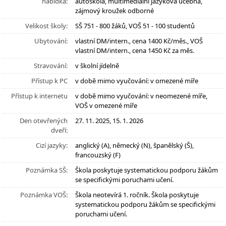
nabídka:
autoškola, multimediální jazyková učebna,
zájmový kroužek odborné
Velikost školy:
SŠ 751 - 800 žáků, VOŠ 51 - 100 studentů
Ubytování:
vlastní DM/intern., cena 1400 Kč/měs., VOŠ
vlastní DM/intern., cena 1450 Kč za měs.
Stravování:
v školní jídelně
Přístup k PC
v době mimo vyučování: v omezené míře
Přístup k internetu
v době mimo vyučování: v neomezené míře,
VOŠ v omezené míře
Den otevřených
27. 11. 2025, 15. 1. 2026
dveří:
Cizí jazyky:
anglický (A), německý (N), španělský (Š),
francouzský (F)
Poznámka SŠ:
Škola poskytuje systematickou podporu žákům
se specifickými poruchami učení.
Poznámka VOŠ:
Škola neotevírá 1. ročník. Škola poskytuje
systematickou podporu žákům se specifickými
poruchami učení.