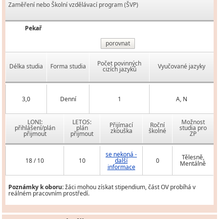
Zaměření nebo Školní vzdělávací program (ŠVP)
Pekař
porovnat
Počet povinných
Délka studia
Forma studia
Vyučované jazyky
cizích jazyků
3,0
Denní
1
A, N
LONI:
LETOS:
Možnost
Přijímací
Roční
přihlášení/plán
plán
studia pro
zkouška
školné
přijmout
přijmout
ZP
se nekoná -
Tělesně,
18 / 10
10
další
0
Mentálně
informace
Poznámky k oboru:
žáci mohou získat stipendium, část OV probíhá v
reálném pracovním prostředí.