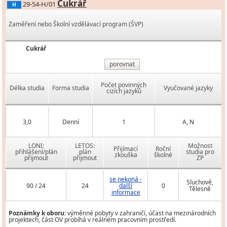
Cukrář
29-54-H/01
H
Zaměření nebo Školní vzdělávací program (ŠVP)
Cukrář
porovnat
Počet povinných
Délka studia
Forma studia
Vyučované jazyky
cizích jazyků
3,0
Denní
1
A, N
LONI:
LETOS:
Možnost
Přijímací
Roční
přihlášení/plán
plán
studia pro
zkouška
školné
přijmout
přijmout
ZP
se nekoná -
Sluchově,
90 / 24
24
další
0
Tělesně
informace
Poznámky k oboru:
výměnné pobyty v zahraničí, účast na mezinárodních
projektech, část OV probíhá v reálném pracovním prostředí.