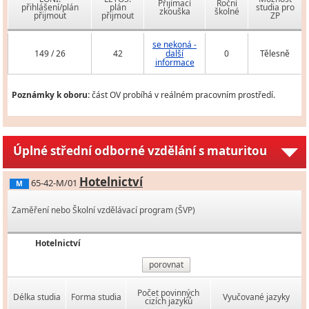
Přijímací
Roční
přihlášení/plán
plán
studia pro
zkouška
školné
přijmout
přijmout
ZP
se nekoná -
149 / 26
42
další
0
Tělesně
informace
Poznámky k oboru:
část OV probíhá v reálném pracovním prostředí.
Úplné střední odborné vzdělání s maturitou
Hotelnictví
65-42-M/01
M
Zaměření nebo Školní vzdělávací program (ŠVP)
Hotelnictví
porovnat
Počet povinných
Délka studia
Forma studia
Vyučované jazyky
cizích jazyků