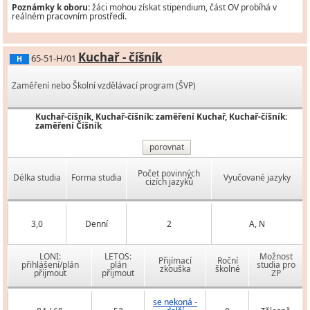
Poznámky k oboru:
žáci mohou získat stipendium, část OV probíhá v
reálném pracovním prostředí.
Kuchař - číšník
65-51-H/01
H
Zaměření nebo Školní vzdělávací program (ŠVP)
Kuchař-číšník, Kuchař-číšník: zaměření Kuchař, Kuchař-číšník:
zaměření Číšník
porovnat
Počet povinných
Délka studia
Forma studia
Vyučované jazyky
cizích jazyků
3,0
Denní
2
A, N
LONI:
LETOS:
Možnost
Přijímací
Roční
přihlášení/plán
plán
studia pro
zkouška
školné
přijmout
přijmout
ZP
se nekoná -