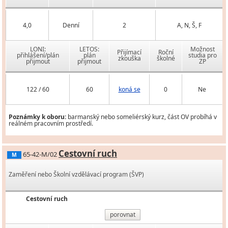
4,0
Denní
2
A, N, Š, F
LONI:
LETOS:
Možnost
Přijímací
Roční
přihlášení/plán
plán
studia pro
zkouška
školné
přijmout
přijmout
ZP
122 / 60
60
koná se
0
Ne
Poznámky k oboru:
barmanský nebo someliérský kurz, část OV probíhá v
reálném pracovním prostředí.
Cestovní ruch
65-42-M/02
M
Zaměření nebo Školní vzdělávací program (ŠVP)
Cestovní ruch
porovnat