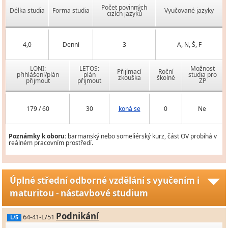
Počet povinných
Délka studia
Forma studia
Vyučované jazyky
cizích jazyků
4,0
Denní
3
A, N, Š, F
LONI:
LETOS:
Možnost
Přijímací
Roční
přihlášení/plán
plán
studia pro
zkouška
školné
přijmout
přijmout
ZP
179 / 60
30
koná se
0
Ne
Poznámky k oboru:
barmanský nebo someliérský kurz, část OV probíhá v
reálném pracovním prostředí.
Úplné střední odborné vzdělání s vyučením i
maturitou - nástavbové studium
Podnikání
64-41-L/51
L/5