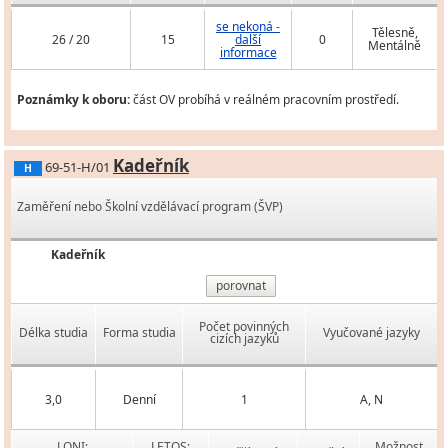
se nekoná -
Tělesně,
26 / 20
15
další
0
Mentálně
informace
Poznámky k oboru:
část OV probíhá v reálném pracovním prostředí.
Kadeřník
69-51-H/01
H
Zaměření nebo Školní vzdělávací program (ŠVP)
Kadeřník
porovnat
Počet povinných
Délka studia
Forma studia
Vyučované jazyky
cizích jazyků
3,0
Denní
1
A, N
LONI:
LETOS:
Možnost