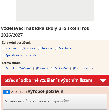
Vzdělávací nabídka školy pro školní rok
2026/2027
Zdravotní postižení
:
Zrakové
Sluchové
Tělesné
Mentální
Specifické poruchy učení
Forma studia
:
Denní
Večerní
Dálková
Distanční
Kombinovaná
Střední odborné vzdělání s výučním listem
Výrobce potravin
29-51-H/01
H
Zaměření nebo Školní vzdělávací program (ŠVP)