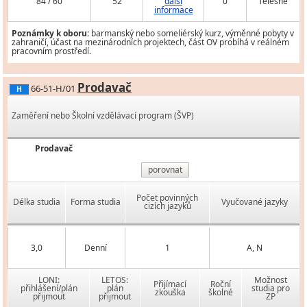
84 / 60
52
další
0
Tělesně
informace
Poznámky k oboru:
barmanský nebo someliérský kurz, výměnné pobyty v
zahraničí, účast na mezinárodních projektech, část OV probíhá v reálném
pracovním prostředí.
Prodavač
66-51-H/01
H
Zaměření nebo Školní vzdělávací program (ŠVP)
Prodavač
porovnat
Počet povinných
Délka studia
Forma studia
Vyučované jazyky
cizích jazyků
3,0
Denní
1
A, N
LONI:
LETOS:
Možnost
Přijímací
Roční
přihlášení/plán
plán
studia pro
zkouška
školné
přijmout
přijmout
ZP