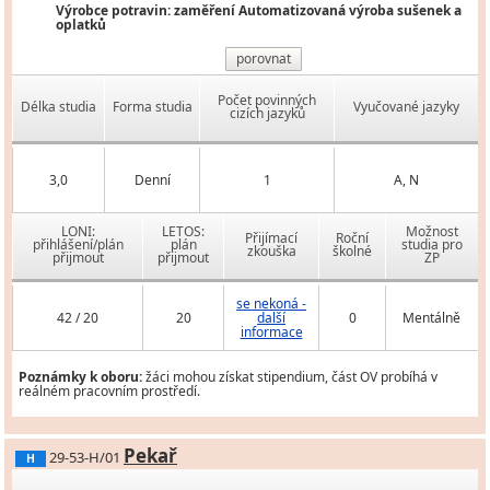
Výrobce potravin: zaměření Automatizovaná výroba sušenek a
oplatků
porovnat
Počet povinných
Délka studia
Forma studia
Vyučované jazyky
cizích jazyků
3,0
Denní
1
A, N
LONI:
LETOS:
Možnost
Přijímací
Roční
přihlášení/plán
plán
studia pro
zkouška
školné
přijmout
přijmout
ZP
se nekoná -
42 / 20
20
další
0
Mentálně
informace
Poznámky k oboru:
žáci mohou získat stipendium, část OV probíhá v
reálném pracovním prostředí.
Pekař
29-53-H/01
H