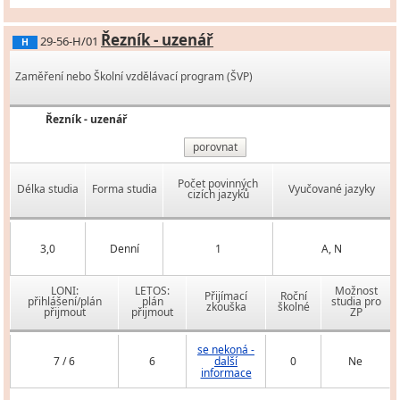
Řezník - uzenář
29-56-H/01
H
Zaměření nebo Školní vzdělávací program (ŠVP)
Řezník - uzenář
porovnat
Počet povinných
Délka studia
Forma studia
Vyučované jazyky
cizích jazyků
3,0
Denní
1
A, N
LONI:
LETOS:
Možnost
Přijímací
Roční
přihlášení/plán
plán
studia pro
zkouška
školné
přijmout
přijmout
ZP
se nekoná -
7 / 6
6
další
0
Ne
informace