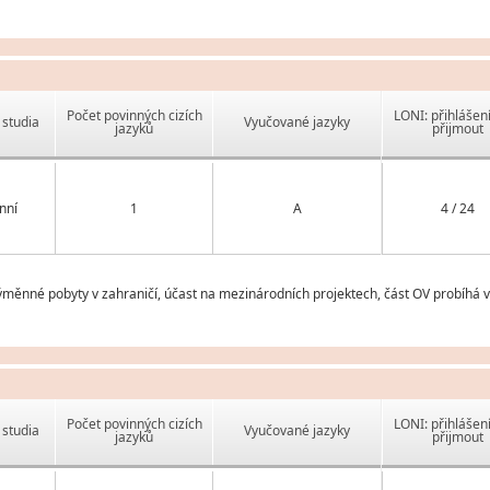
Počet povinných cizích
LONI: přihlášen
studia
Vyučované jazyky
jazyků
přijmout
nní
1
A
4 / 24
ěnné pobyty v zahraničí, účast na mezinárodních projektech, část OV probíhá 
Počet povinných cizích
LONI: přihlášen
studia
Vyučované jazyky
jazyků
přijmout