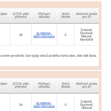
í/plán
LETOS: plán
Přijímací
Roční
Možnost studia
přijmout
zkouška
školné
pro ZP
Zrakově,
se nekoná -
Sluchově,
36
0
další informace
Tělesně,
Mentálně
ovním prostředí, část výuky oborů probíhá mimo obec, kde sídlí škola.
í/plán
LETOS: plán
Přijímací
Roční
Možnost studia
přijmout
zkouška
školné
pro ZP
Zrakově,
se nekoná -
24
0
Sluchově,
další informace
Tělesně