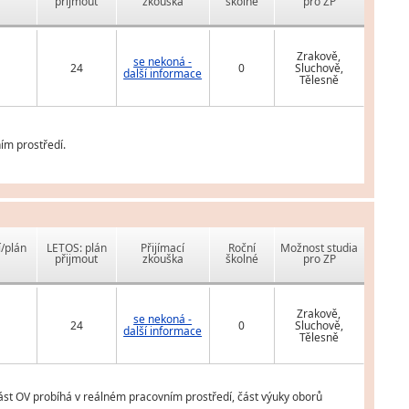
přijmout
zkouška
školné
pro ZP
Zrakově,
se nekoná -
24
0
Sluchově,
další informace
Tělesně
ím prostředí.
í/plán
LETOS: plán
Přijímací
Roční
Možnost studia
přijmout
zkouška
školné
pro ZP
Zrakově,
se nekoná -
24
0
Sluchově,
další informace
Tělesně
ást OV probíhá v reálném pracovním prostředí, část výuky oborů