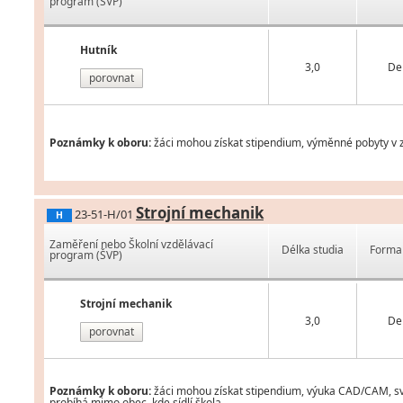
program (ŠVP)
Hutník
3,0
De
porovnat
Poznámky k oboru:
žáci mohou získat stipendium, výměnné pobyty v z
Strojní mechanik
23-51-H/01
H
Zaměření nebo Školní vzdělávací
Délka studia
Forma 
program (ŠVP)
Strojní mechanik
3,0
De
porovnat
Poznámky k oboru:
žáci mohou získat stipendium, výuka CAD/CAM, svá
probíhá mimo obec, kde sídlí škola.