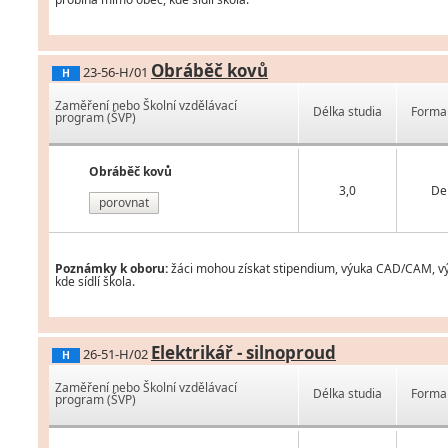
Obráběč kovů
23-56-H/01
H
Zaměření nebo Školní vzdělávací
Délka studia
Forma 
program (ŠVP)
Obráběč kovů
3,0
De
porovnat
Poznámky k oboru:
žáci mohou získat stipendium, výuka CAD/CAM, vým
kde sídlí škola.
Elektrikář - silnoproud
26-51-H/02
H
Zaměření nebo Školní vzdělávací
Délka studia
Forma 
program (ŠVP)