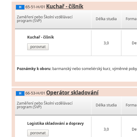
Kuchař - číšník
65-51-H/01
H
Zaměření nebo Školní vzdělávací
Délka studia
Forma 
program (ŠVP)
Kuchař - číšník
3,0
De
porovnat
Poznámky k oboru:
barmanský nebo someliérský kurz, výměnné pobyty 
Operátor skladování
66-53-H/01
H
Zaměření nebo Školní vzdělávací
Délka studia
Forma 
program (ŠVP)
Logistika skladování a dopravy
3,0
De
porovnat