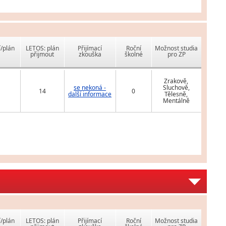
í/plán
LETOS: plán
Přijímací
Roční
Možnost studia
přijmout
zkouška
školné
pro ZP
Zrakově,
se nekoná -
Sluchově,
14
0
další informace
Tělesně,
Mentálně
í/plán
LETOS: plán
Přijímací
Roční
Možnost studia