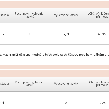
Počet povinných cizích
LONI: přihlášen
studia
Vyučované jazyky
jazyků
přijmout
nní
2
A, N
6 / 36
v zahraničí, účast na mezinárodních projektech, část OV probíhá v reálném prac
Počet povinných cizích
LONI: přihlášen
studia
Vyučované jazyky
jazyků
přijmout
nní
1
A
1 / 24