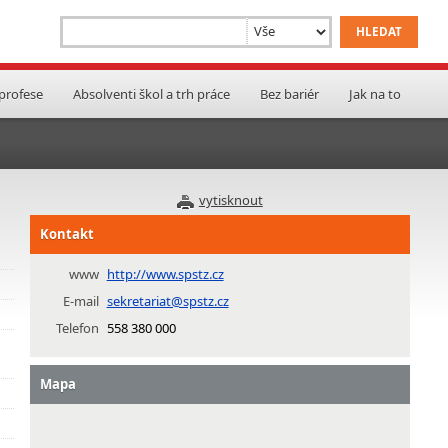
 profese
Absolventi škol a trh práce
Bez bariér
Jak na to
vytisknout
Kontakt
www
http://www.spstz.cz
E-mail
sekretariat@spstz.cz
Telefon
558 380 000
Mapa