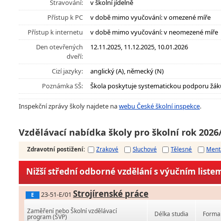
Stravování:
v školní jídelně
Přístup k PC
v době mimo vyučování: v omezené míře
Přístup k internetu
v době mimo vyučování: v neomezené míře
Den otevřených
12.11.2025, 11.12.2025, 10.01.2026
dveří:
Cizí jazyky:
anglický (A), německý (N)
Poznámka SŠ:
Škola poskytuje systematickou podporu žák
Inspekční zprávy školy najdete na
webu České školní inspekce
.
Vzdělávací nabídka školy pro školní rok 2026
Zdravotní postižení
:
Zrakové
Sluchové
Tělesné
Ment
Nižší střední odborné vzdělání s výučním liste
Strojírenské práce
23-51-E/01
E
Zaměření nebo Školní vzdělávací
Délka studia
Forma 
program (ŠVP)