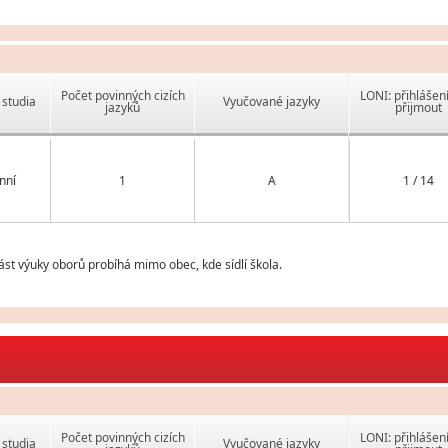
Počet povinných cizích
LONI: přihlášen
studia
Vyučované jazyky
jazyků
přijmout
nní
1
A
1 / 14
st výuky oborů probíhá mimo obec, kde sídlí škola.
Počet povinných cizích
LONI: přihlášen
studia
Vyučované jazyky