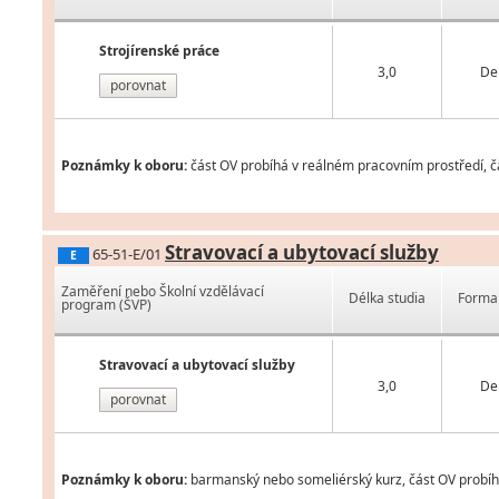
Strojírenské práce
3,0
De
porovnat
Poznámky k oboru:
část OV probíhá v reálném pracovním prostředí, čá
Stravovací a ubytovací služby
65-51-E/01
E
Zaměření nebo Školní vzdělávací
Délka studia
Forma 
program (ŠVP)
Stravovací a ubytovací služby
3,0
De
porovnat
Poznámky k oboru:
barmanský nebo someliérský kurz, část OV probíhá