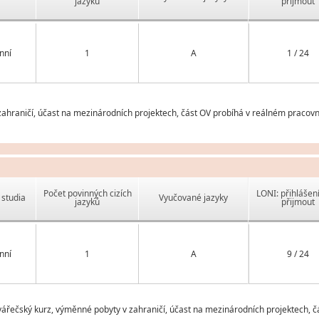
jazyků
přijmout
nní
1
A
1 / 24
ahraničí, účast na mezinárodních projektech, část OV probíhá v reálném pracovn
Počet povinných cizích
LONI: přihlášen
studia
Vyučované jazyky
jazyků
přijmout
nní
1
A
9 / 24
řečský kurz, výměnné pobyty v zahraničí, účast na mezinárodních projektech, č