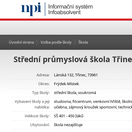
Úvodní strana
Volba podle školy
Škola
Střední průmyslová škola Třin
Adresa:
Lánská 132, Třinec, 73961
Okres:
Frýdek-Místek
Typ školy:
střední škola, soukromá
Vybavení školy a její
studovna, fitcentrum, venkovní hřiště, škol
nabídka:
učebna, zájmový kroužek sportovní, technic
Velikost školy:
SŠ 401 - 450 žáků
Ubytování:
škola nezajišťuje