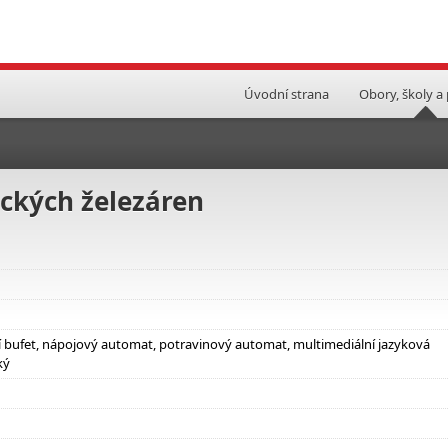
Úvodní strana
Obory, školy a
eckých železáren
ní bufet, nápojový automat, potravinový automat, multimediální jazyková
ký