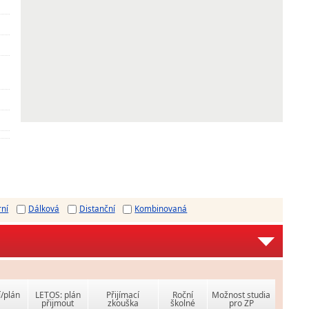
rní
Dálková
Distanční
Kombinovaná
í/plán
LETOS: plán
Přijímací
Roční
Možnost studia
přijmout
zkouška
školné
pro ZP