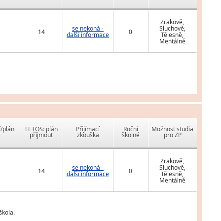
Zrakově,
se nekoná -
Sluchově,
14
0
další informace
Tělesně,
Mentálně
í/plán
LETOS: plán
Přijímací
Roční
Možnost studia
přijmout
zkouška
školné
pro ZP
Zrakově,
se nekoná -
Sluchově,
14
0
další informace
Tělesně,
Mentálně
škola.