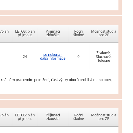
í/plán
LETOS: plán
Přijímací
Roční
Možnost studia
přijmout
zkouška
školné
pro ZP
Zrakově,
se nekoná -
24
0
Sluchově,
další informace
Tělesně
v reálném pracovním prostředí, část výuky oborů probíhá mimo obec,
í/plán
LETOS: plán
Přijímací
Roční
Možnost studia
přijmout
zkouška
školné
pro ZP