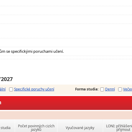
ům se specifickými poruchami učení.
/2027
ální
Specifické poruchy učení
Forma studia
:
Denní
Veče
m
Počet povinných cizích
LONI: přihlášen
studia
Vyučované jazyky
jazyků
přijmout