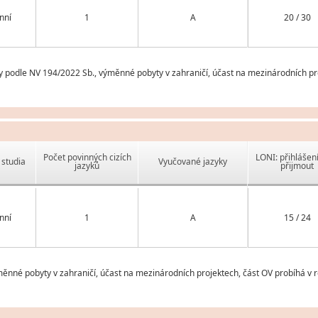
nní
1
A
20 / 30
y podle NV 194/2022 Sb., výměnné pobyty v zahraničí, účast na mezinárodních pro
Počet povinných cizích
LONI: přihlášen
studia
Vyučované jazyky
jazyků
přijmout
nní
1
A
15 / 24
měnné pobyty v zahraničí, účast na mezinárodních projektech, část OV probíhá v