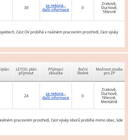
Zrakově,
se nekoná -
30
0
Sluchově,
další informace
Tělesně
jektech, část OV probíhá v reálném pracovním prostředí, část výuky
í/plán
LETOS: plán
Přijímací
Roční
Možnost studia
přijmout
zkouška
školné
pro ZP
Zrakově,
se nekoná -
Sluchově,
24
0
další informace
Tělesně,
Mentálně
 reálném pracovním prostředí, část výuky oborů probíhá mimo obec, kde