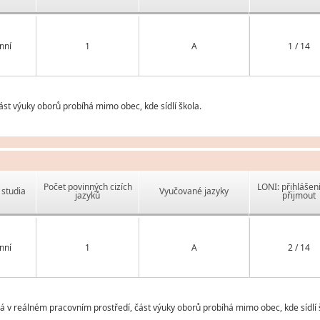
nní
1
A
1 / 14
st výuky oborů probíhá mimo obec, kde sídlí škola.
Počet povinných cizích
LONI: přihlášen
studia
Vyučované jazyky
jazyků
přijmout
nní
1
A
2 / 14
 v reálném pracovním prostředí, část výuky oborů probíhá mimo obec, kde sídlí 