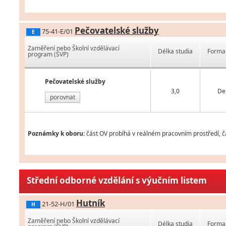
Pečovatelské služby
75-41-E/01
E
Zaměření nebo Školní vzdělávací
Délka studia
Forma 
program (ŠVP)
Pečovatelské služby
3,0
De
porovnat
Poznámky k oboru:
část OV probíhá v reálném pracovním prostředí, čá
Střední odborné vzdělání s výučním listem
Hutník
21-52-H/01
H
Zaměření nebo Školní vzdělávací
Délka studia
Forma 