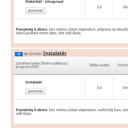
Elektrikář - silnoproud
3,0
De
porovnat
Poznámky k oboru:
žáci mohou získat stipendium, příprava na zkoušk
oborů probíhá mimo obec, kde sídlí škola.
Instalatér
36-52-H/01
H
Zaměření nebo Školní vzdělávací
Délka studia
Forma 
program (ŠVP)
Instalatér
3,0
De
porovnat
Poznámky k oboru:
žáci mohou získat stipendium, svářečský kurz, vý
sídlí škola.